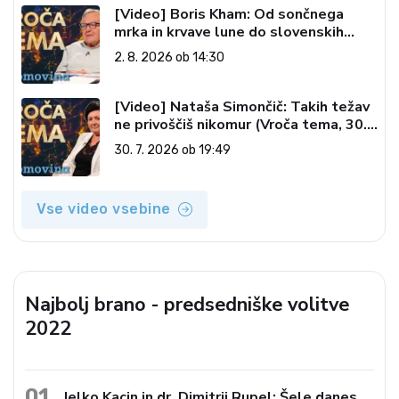
[Video] Boris Kham: Od sončnega
mrka in krvave lune do slovenskih
pečatov v vesolju (Vroča tema, 2. 8.
2. 8. 2026 ob 14:30
2026)
[Video] Nataša Simončič: Takih težav
ne privoščiš nikomur (Vroča tema, 30.
7. 2026)
30. 7. 2026 ob 19:49
Vse video vsebine
Najbolj brano - predsedniške volitve
2022
01
Jelko Kacin in dr. Dimitrij Rupel: Šele danes