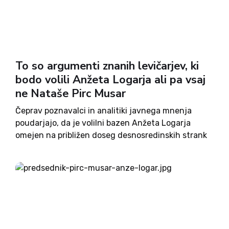
To so argumenti znanih levičarjev, ki
bodo volili Anžeta Logarja ali pa vsaj
ne Nataše Pirc Musar
Čeprav poznavalci in analitiki javnega mnenja
poudarjajo, da je volilni bazen Anžeta Logarja
omejen na približen doseg desnosredinskih strank
na državnozborskih volitvah, pa se zadnje dni
oglašajo nekatere javne osebnosti levega
svetovnega nazora, ki poudarjajo, da bodo za
svojega predsednika...