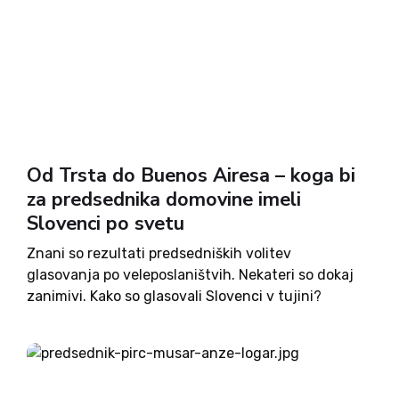
Od Trsta do Buenos Airesa – koga bi
za predsednika domovine imeli
Slovenci po svetu
Znani so rezultati predsedniških volitev
glasovanja po veleposlaništvih. Nekateri so dokaj
zanimivi. Kako so glasovali Slovenci v tujini?
Oglejmo si rezultate pobližje. Po številu oddanih
veljavnih glasov daleč najbolj izstopa Buenos
Aires, kjer je bilo oddanih 782 glasov v prvem...