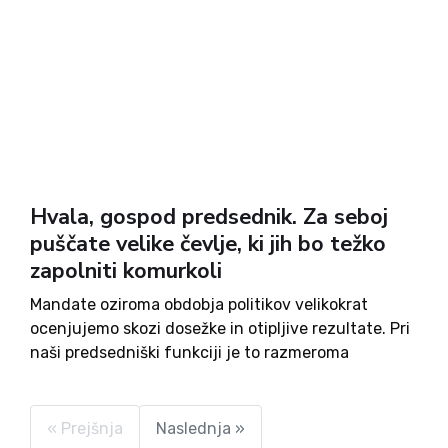
Hvala, gospod predsednik. Za seboj
puščate velike čevlje, ki jih bo težko
zapolniti komurkoli
Mandate oziroma obdobja politikov velikokrat
ocenjujemo skozi dosežke in otipljive rezultate. Pri
naši predsedniški funkciji je to razmeroma
nehvaležno, saj so pristojnosti resnično omejene.
Zato velja teza, da si funkcijo lahko posameznik
delno prilagodi na svoj značaj ter seveda tudi...
« Prejšnja
Naslednja »