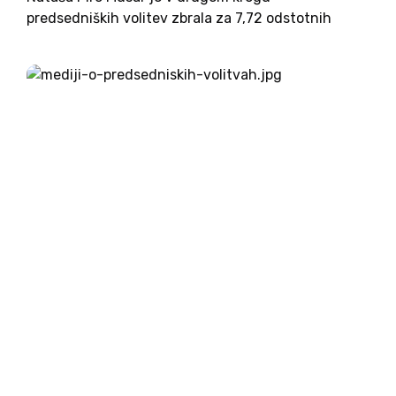
predsedniških volitev zbrala za 7,72 odstotnih
točk več glasov od svojega protikandidata Anžeta
Logarja. Rezultate pa si oglejmo še nekoliko bolj
natančno. Ne glede na to, da...