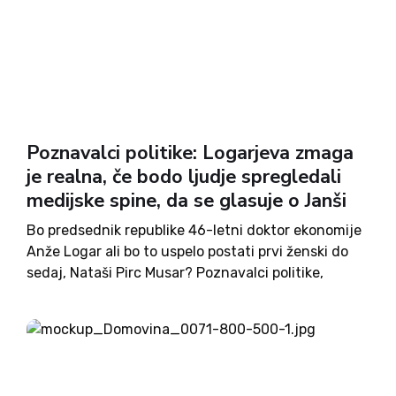
Poznavalci politike: Logarjeva zmaga
je realna, če bodo ljudje spregledali
medijske spine, da se glasuje o Janši
Bo predsednik republike 46-letni doktor ekonomije
Anže Logar ali bo to uspelo postati prvi ženski do
sedaj, Nataši Pirc Musar? Poznavalci politike,
sodelujoči v našem projektu ocenjevanja
uspešnosti delovanja politikov, nekaj več možnosti
pripisujejo kandidatki tranzicijskega kapitala, kot
je Pirc...