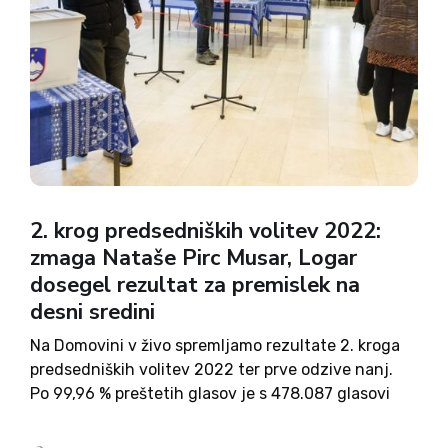
2. krog predsedniških volitev 2022:
zmaga Nataše Pirc Musar, Logar
dosegel rezultat za premislek na
desni sredini
Na Domovini v živo spremljamo rezultate 2. kroga
predsedniških volitev 2022 ter prve odzive nanj.
Po 99,96 % preštetih glasov je s 478.087 glasovi
(53,78 %) proti 409.213 (46,13 %) zmagala Nataša
Pirc Musar. Nataša Pirc Musar: Hvala volivcem,