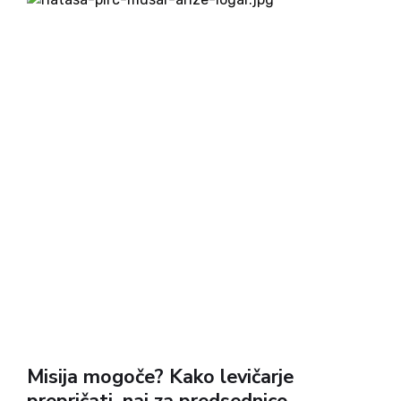
Protikandidatka Nataša Pirc...
Misija mogoče? Kako levičarje