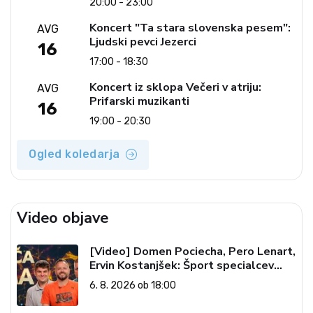
20:00 - 23:00
Koncert "Ta stara slovenska pesem":
AVG
Ljudski pevci Jezerci
16
17:00 - 18:30
Koncert iz sklopa Večeri v atriju:
AVG
Prifarski muzikanti
16
19:00 - 20:30
Ogled koledarja
Video objave
[Video] Domen Pociecha, Pero Lenart,
Ervin Kostanjšek: Šport specialcev
(Vroča tema, 6. 8. 2026)
6. 8. 2026 ob 18:00