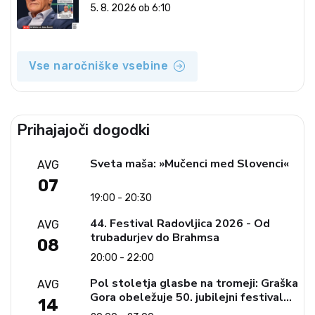
5. 8. 2026 ob 6:10
Vse naročniške vsebine
Prihajajoči dogodki
Sveta maša: »Mučenci med Slovenci«
AVG
07
19:00 - 20:30
44. Festival Radovljica 2026 - Od
AVG
trubadurjev do Brahmsa
08
20:00 - 22:00
Pol stoletja glasbe na tromeji: Graška
AVG
Gora obeležuje 50. jubilejni festival
14
narodno-zabavne glasbe