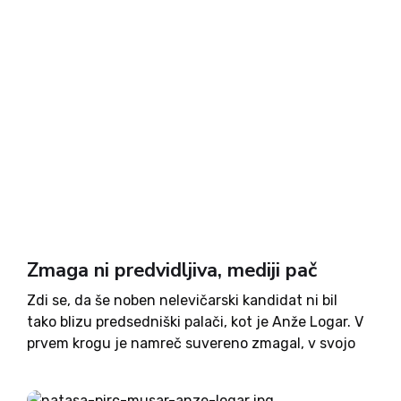
Zmaga ni predvidljiva, mediji pač
Zdi se, da še noben nelevičarski kandidat ni bil
tako blizu predsedniški palači, kot je Anže Logar. V
prvem krogu je namreč suvereno zmagal, v svojo
zmago trdno verjame, nagovarja pa
desnosredinske, sredinske in celo leve volivce.