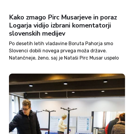
Kako zmago Pirc Musarjeve in poraz
Logarja vidijo izbrani komentatorji
slovenskih medijev
Po desetih letih vladavine Boruta Pahorja smo
Slovenci dobili novega prvega moža države.
Natančneje, ženo, saj je Nataši Pirc Musar uspelo
postati prva predsednica Republike Slovenije,
Anžetu Logarju pa odstotkovno najboljši desni
kandidat doslej. Zmagovalka je na koncu dobila
slabih...