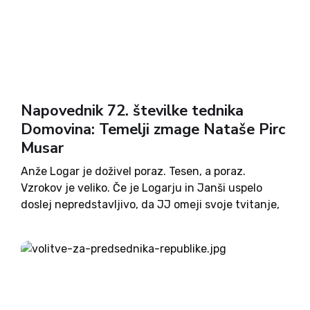
Napovednik 72. številke tednika
Domovina: Temelji zmage Nataše Pirc
Musar
Anže Logar je doživel poraz. Tesen, a poraz.
Vzrokov je veliko. Če je Logarju in Janši uspelo
doslej nepredstavljivo, da JJ omeji svoje tvitanje,
pa se je izkazalo, da to ni imelo posebnega učinka.
Ga je imelo, gotovo, a ne...