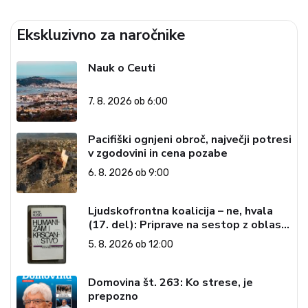
Ekskluzivno za naročnike
Nauk o Ceuti
7. 8. 2026 ob 6:00
Pacifiški ognjeni obroč, največji potresi
v zgodovini in cena pozabe
6. 8. 2026 ob 9:00
Ljudskofrontna koalicija – ne, hvala
(17. del): Priprave na sestop z oblasti
– dvorska opozicija 6: Gramsci na delu:
5. 8. 2026 ob 12:00
Revija 2000 in revolucionarna
izvotlitev krščanstva
Domovina št. 263: Ko strese, je
prepozno