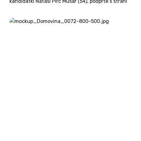
kandidatki Nataši Pirc Musar (54), podprte s strani
strank levice, se znova niso motile, a je bila zmaga
presenetljivo tesna, saj je kandidat iz vrst
medijsko osovražene SDS uspel...