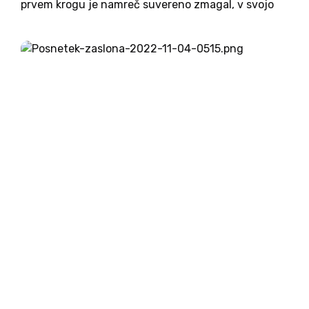
prvem krogu je namreč suvereno zmagal, v svojo
zmago trdno verjame, nagovarja pa
desnosredinske, sredinske in celo leve volivce.
Protikandidatka Nataša Pirc...