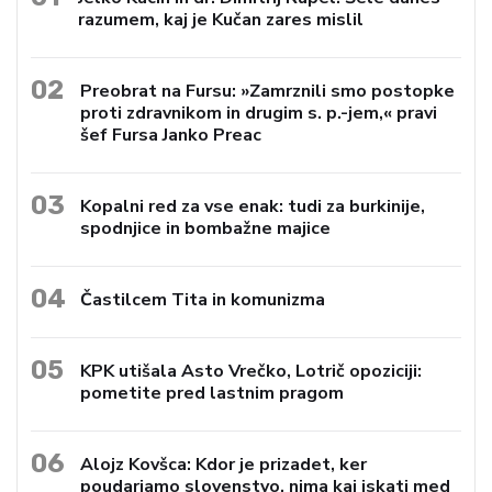
razumem, kaj je Kučan zares mislil
02
Preobrat na Fursu: »Zamrznili smo postopke
proti zdravnikom in drugim s. p.-jem,« pravi
šef Fursa Janko Preac
03
Kopalni red za vse enak: tudi za burkinije,
spodnjice in bombažne majice
04
Častilcem Tita in komunizma
05
KPK utišala Asto Vrečko, Lotrič opoziciji:
pometite pred lastnim pragom
06
Alojz Kovšca: Kdor je prizadet, ker
poudarjamo slovenstvo, nima kaj iskati med