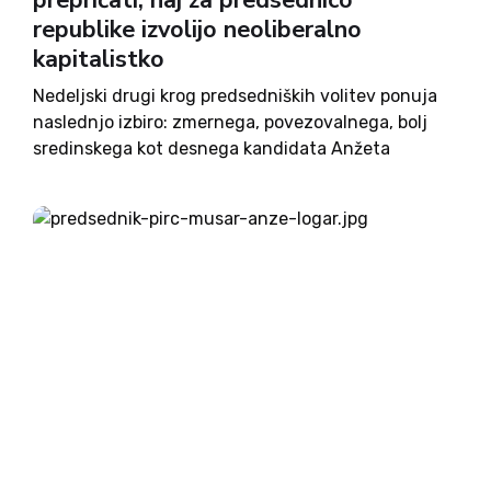
prepričati, naj za predsednico
republike izvolijo neoliberalno
kapitalistko
Nedeljski drugi krog predsedniških volitev ponuja
naslednjo izbiro: zmernega, povezovalnega, bolj
sredinskega kot desnega kandidata Anžeta
Logarja ter kandidatko, katere vrednotni sistem bi
najlažje označili za neoliberalno kapitalističnega.
Da je Nataša Pirc Musar neoliberalna kapitalistka,
seveda samo po sebi ni...