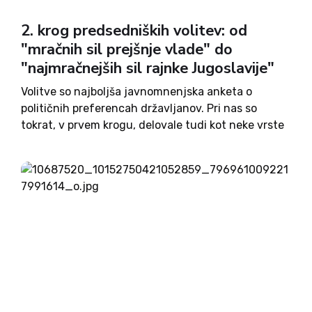
2. krog predsedniških volitev: od
"mračnih sil prejšnje vlade" do
"najmračnejših sil rajnke Jugoslavije"
Volitve so najboljša javnomnenjska anketa o
političnih preferencah državljanov. Pri nas so
tokrat, v prvem krogu, delovale tudi kot neke vrste
popravek aprilske volilne fotografije. Če je takrat
Gibanje svoboda poželo zelo dober rezultat in
slavilo triumf, so tokratne številke...