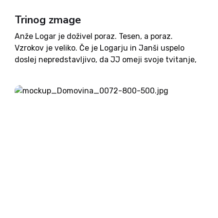
Trinog zmage
Anže Logar je doživel poraz. Tesen, a poraz.
Vzrokov je veliko. Če je Logarju in Janši uspelo
doslej nepredstavljivo, da JJ omeji svoje tvitanje,
pa se je izkazalo, da to ni imelo posebnega učinka.
Ga je imelo, gotovo, a ne...