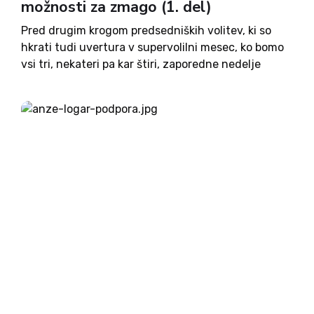
možnosti za zmago (1. del)
Pred drugim krogom predsedniških volitev, ki so
hkrati tudi uvertura v supervolilni mesec, ko bomo
vsi tri, nekateri pa kar štiri, zaporedne nedelje
vabljeni na volišča, smo se pogovarjali s pravnikom
in profesorjem ter nekdanjim ministrom in
predsednikom Državnega zbora,...