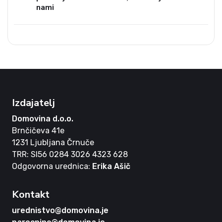
nami
Izdajatelj
Domovina d.o.o.
Brnčičeva 41e
1231 Ljubljana Črnuče
TRR: SI56 0284 3026 4323 628
Odgovorna urednica:
Erika Ašič
Kontakt
urednistvo@domovina.je