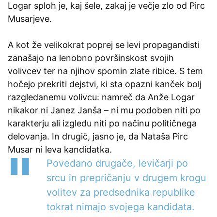
Logar sploh je, kaj šele, zakaj je večje zlo od Pirc
Musarjeve.
A kot že velikokrat poprej se levi propagandisti
zanašajo na lenobno površinskost svojih
volivcev ter na njihov spomin zlate ribice. S tem
hočejo prekriti dejstvi, ki sta opazni kanček bolj
razgledanemu volivcu: namreč da Anže Logar
nikakor ni Janez Janša – ni mu podoben niti po
karakterju ali izgledu niti po načinu političnega
delovanja. In drugič, jasno je, da Nataša Pirc
Musar ni leva kandidatka.
Povedano drugače, levičarji po
srcu in prepričanju v drugem krogu
volitev za predsednika republike
tokrat nimajo svojega kandidata.