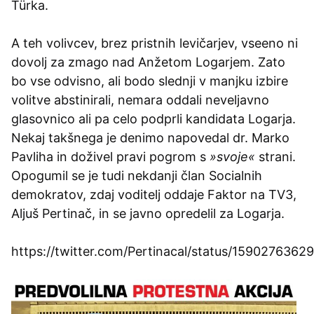
Türka.
A teh volivcev, brez pristnih levičarjev, vseeno ni
dovolj za zmago nad Anžetom Logarjem. Zato
bo vse odvisno, ali bodo slednji v manjku izbire
volitve abstinirali, nemara oddali neveljavno
glasovnico ali pa celo podprli kandidata Logarja.
Nekaj takšnega je denimo napovedal dr. Marko
Pavliha in doživel pravi pogrom s
»svoje«
strani.
Opogumil se je tudi nekdanji član Socialnih
demokratov, zdaj voditelj oddaje Faktor na TV3,
Aljuš Pertinač, in se javno opredelil za Logarja.
https://twitter.com/Pertinacal/status/159027636