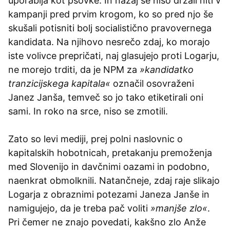
uporablja kot psovke. In nazaj se niso držali niti v
kampanji pred prvim krogom, ko so pred njo še
skušali potisniti bolj socialistično pravovernega
kandidata. Na njihovo nesrečo zdaj, ko morajo
iste volivce prepričati, naj glasujejo proti Logarju,
ne morejo trditi, da je NPM za
»kandidatko
tranzicijskega kapitala«
označil osovraženi
Janez Janša, temveč so jo tako etiketirali oni
sami. In roko na srce, niso se zmotili.
Zato so levi mediji, prej polni naslovnic o
kapitalskih hobotnicah, pretakanju premoženja
med Slovenijo in davčnimi oazami in podobno,
naenkrat obmolknili. Natančneje, zdaj raje slikajo
Logarja z obraznimi potezami Janeza Janše in
namigujejo, da je treba pač voliti
»manjše zlo«
.
Pri čemer ne znajo povedati, kakšno zlo Anže