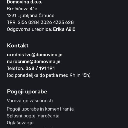
Domovina d.o.o.
Brnčičeva 41e
1231 Ljubljana Črnuče
TRR: SI56 0284 3026 4323 628
Odgovorna urednica:
Erika Ašič
Kontakt
urednistvo@domovina.je
narocnine@domovina.je
Telefon:
068 / 191 191
(od ponedeljka do petka med 9h in 15h)
Pogoji uporabe
Varovanje zasebnosti
Pogoji uporabe in komentiranja
Splosni pogoji naročanja
Oglaševanje