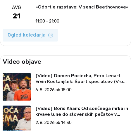
»Odprtje razstave: V senci Beethovnove«
AVG
21
11:00 - 21:00
Ogled koledarja
Video objave
[Video] Domen Pociecha, Pero Lenart,
Ervin Kostanjšek: Šport specialcev (Vroča
tema, 6. 8. 2026)
6. 8. 2026 ob 18:00
[Video] Boris Kham: Od sončnega mrka in
krvave lune do slovenskih pečatov v
vesolju (Vroča tema, 2. 8. 2026)
2. 8. 2026 ob 14:30