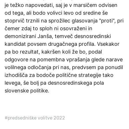
je težko napovedati, saj je v marsičem odvisen
od tega, ali bodo volivci levo od sredine še
stoprvič trznili na sprožilec glasovanja "proti", pri
čemer zdaj to sploh ni osovraženi in
demonizirani Janša, temveč desnosredinski
kandidat povsem drugačnega profila. Vsekakor
pa bo rezultat, kakršen koli že bo, podal
odgovore na pomembna vprašanja glede narave
volilnega odločanja pri nas, predvsem pa ponudil
izhodišča za bodoče politične strategije tako
levega, še bolj pa desnosredinskega pola
slovenske politike.
#predsedniške volitve 2022