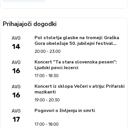
Prihajajoči dogodki
Pol stoletja glasbe na tromeji: Graška
AVG
Gora obeležuje 50. jubilejni festival
14
narodno-zabavne glasbe
20:00 - 23:00
Koncert "Ta stara slovenska pesem":
AVG
Ljudski pevci Jezerci
16
17:00 - 18:30
Koncert iz sklopa Večeri v atriju: Prifarski
AVG
muzikanti
16
19:00 - 20:30
Pogovori o življenju in smrti
AVG
17
17:00 - 18:00