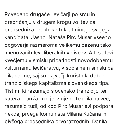
Povedano drugače, levičarji po srcu in
prepričanju v drugem krogu volitev za
predsednika republike tokrat nimajo svojega
kandidata. Jasno, Nataša Pirc Musar vseeno
odgovarja razmeroma velikemu bazenu tako
imenovanih levoliberalnih volivcev. A ti so levi
kvečjemu v smislu pripadnosti novodobnemu
kulturnemu levičarstvu, v socialnem smislu pa
nikakor ne, saj so največji koristniki dobrin
tranzicijskega kapitalizma slovenskega tipa.
Tistim, ki razumejo slovensko tranzicijo ter
katera branža ljudi je iz nje potegnila največ,
razumejo tudi, od kod Pirc Musarjevi podpora
nekdaj prvega komunista Milana Kučana in
bivšega predsednika prvorazrednih, Danila