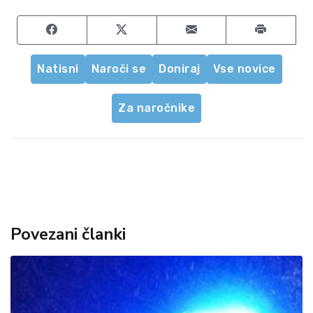
Share on Facebook
Share on Twitter
Share by email
Natisni
Naroči se
Doniraj
Vse novice
Za naročnike
Povezani članki