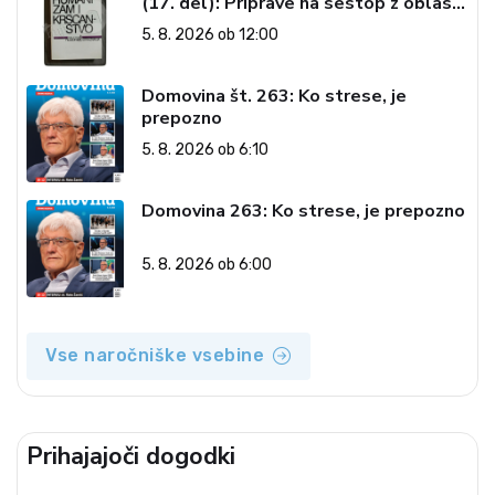
(17. del): Priprave na sestop z oblasti
– dvorska opozicija 6: Gramsci na delu:
5. 8. 2026 ob 12:00
Revija 2000 in revolucionarna
izvotlitev krščanstva
Domovina št. 263: Ko strese, je
prepozno
5. 8. 2026 ob 6:10
Domovina 263: Ko strese, je prepozno
5. 8. 2026 ob 6:00
Vse naročniške vsebine
Prihajajoči dogodki