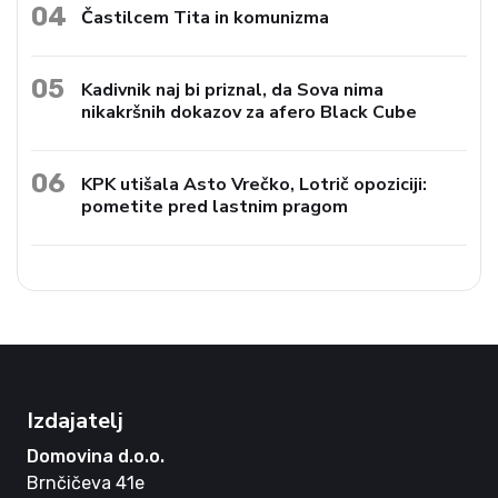
04
Častilcem Tita in komunizma
05
Kadivnik naj bi priznal, da Sova nima
nikakršnih dokazov za afero Black Cube
06
KPK utišala Asto Vrečko, Lotrič opoziciji:
pometite pred lastnim pragom
Izdajatelj
Domovina d.o.o.
Brnčičeva 41e