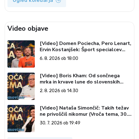
Ogled koledarja
Video objave
[Video] Domen Pociecha, Pero Lenart,
Ervin Kostanjšek: Šport specialcev
(Vroča tema, 6. 8. 2026)
6. 8. 2026 ob 18:00
[Video] Boris Kham: Od sončnega
mrka in krvave lune do slovenskih
pečatov v vesolju (Vroča tema, 2. 8.
2. 8. 2026 ob 14:30
2026)
[Video] Nataša Simončič: Takih težav
ne privoščiš nikomur (Vroča tema, 30.
7. 2026)
30. 7. 2026 ob 19:49