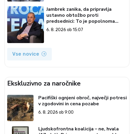
Jambrek zanika, da pripravlja
ustavno obtožbo proti
predsednici: To je popolnoma
neresnična informacija
6. 8. 2026 ob 15:07
Vse novice
Ekskluzivno za naročnike
Pacifiški ognjeni obroč, največji potresi
v zgodovini in cena pozabe
6. 8. 2026 ob 9:00
Ljudskofrontna koalicija – ne, hvala