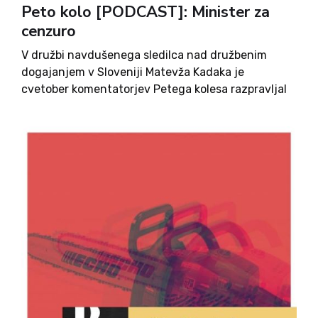
Peto kolo [PODCAST]: Minister za
cenzuro
V družbi navdušenega sledilca nad družbenim
dogajanjem v Sloveniji Matevža Kadaka je
cvetober komentatorjev Petega kolesa razpravljal
o vsem, kar se nas je v zadnjem času dotaknilo s
strani politike. Po pričakovanjih smo miselni lok
začeli v BiH (čeprav zaradi...