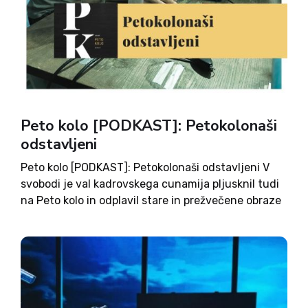
Peto kolo [PODKAST]: Petokolonaši
odstavljeni
Peto kolo [PODKAST]: Petokolonaši odstavljeni V
svobodi je val kadrovskega cunamija pljusknil tudi
na Peto kolo in odplavil stare in prežvečene obraze
podcasta. V novi epizodi so zato podali analizo
nove politične stvarnosti Slovenije novi obrazi
starih imen, ki so...