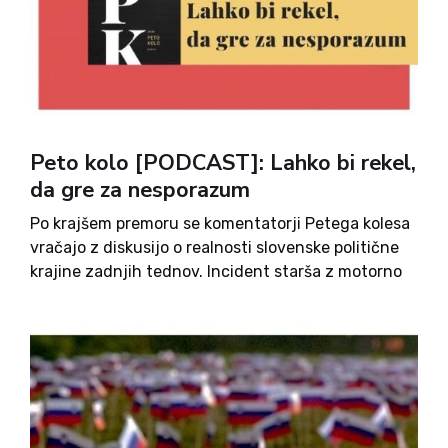
Peto kolo [PODCAST]: Lahko bi rekel,
da gre za nesporazum
Po krajšem premoru se komentatorji Petega kolesa
vračajo z diskusijo o realnosti slovenske politične
krajine zadnjih tednov. Incident starša z motorno
žago je ravnatelj opisal s primero, da je šlo za
nesporazum, kar bi veljalo tudi za vsako politično
temo,...