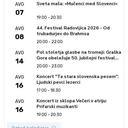
Sveta maša: »Mučenci med Slovenci«
AVG
07
19:00 - 20:30
44. Festival Radovljica 2026 - Od
AVG
trubadurjev do Brahmsa
08
20:00 - 22:00
Pol stoletja glasbe na tromeji: Graška
AVG
Gora obeležuje 50. jubilejni festival
14
narodno-zabavne glasbe
20:00 - 23:00
Koncert "Ta stara slovenska pesem":
AVG
Ljudski pevci Jezerci
16
17:00 - 18:30
Koncert iz sklopa Večeri v atriju:
AVG
Prifarski muzikanti
16
19:00 - 20:30