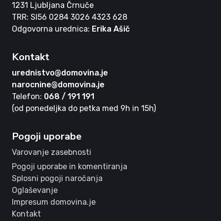
1231 Ljubljana Črnuče
TRR: SI56 0284 3026 4323 628
Odgovorna urednica:
Erika Ašič
Kontakt
urednistvo@domovina.je
narocnine@domovina.je
Telefon:
068 / 191 191
(od ponedeljka do petka med 9h in 15h)
Pogoji uporabe
Varovanje zasebnosti
Pogoji uporabe in komentiranja
Splosni pogoji naročanja
Oglaševanje
Impresum domovina.je
Kontakt