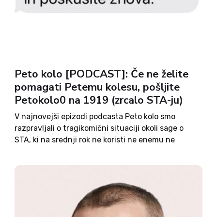
Peto kolo [PODCAST]: Če ne želite
pomagati Petemu kolesu, pošljite
Petokolo0 na 1919 (zrcalo STA-ju)
V najnovejši epizodi podcasta Peto kolo smo
razpravljali o tragikomični situaciji okoli sage o
STA, ki na srednji rok ne koristi ne enemu ne
drugemu deležniku: Kakšen je sploh koncept
upravljanja medijev in kako presekati začaran
krog, ki je nastal?...