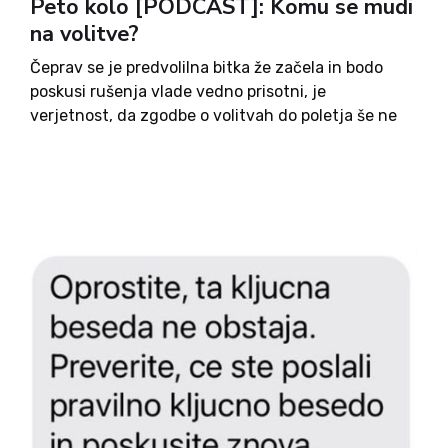
Peto kolo [PODCAST]: Komu se mudi
na volitve?
Čeprav se je predvolilna bitka že začela in bodo
poskusi rušenja vlade vedno prisotni, je
verjetnost, da zgodbe o volitvah do poletja še ne
bomo videli, precej velika. Vendarle pa je ob
množici oddaj z nastopi starih in novih političnih...