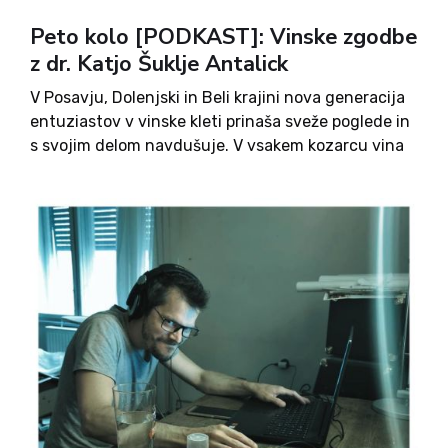
Peto kolo [PODKAST]: Vinske zgodbe
z dr. Katjo Šuklje Antalick
V Posavju, Dolenjski in Beli krajini nova generacija
entuziastov v vinske kleti prinaša sveže poglede in
s svojim delom navdušuje. V vsakem kozarcu vina
želi nekaj znanja, oplemenitenega v Južni Afriki in
Avstraliji, ponuditi tudi sogovornica
komentatorjev Petega Kolesa dr....