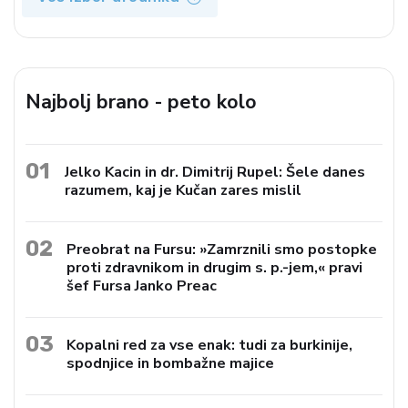
Najbolj brano - peto kolo
01
Jelko Kacin in dr. Dimitrij Rupel: Šele danes
razumem, kaj je Kučan zares mislil
02
Preobrat na Fursu: »Zamrznili smo postopke
proti zdravnikom in drugim s. p.-jem,« pravi
šef Fursa Janko Preac
03
Kopalni red za vse enak: tudi za burkinije,
spodnjice in bombažne majice