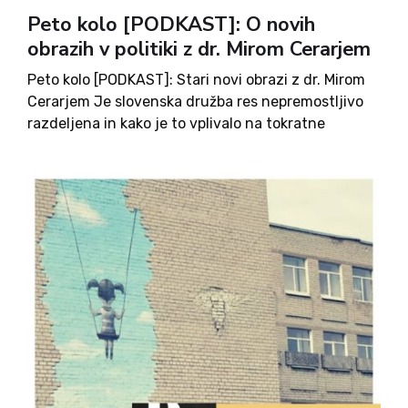
Peto kolo [PODKAST]: O novih
obrazih v politiki z dr. Mirom Cerarjem
Peto kolo [PODKAST]: Stari novi obrazi z dr. Mirom
Cerarjem Je slovenska družba res nepremostljivo
razdeljena in kako je to vplivalo na tokratne
volitve? Kakšen nasvet ima nekdanji novi obraz in
premier dr. Miro Cerar za najnovejši nov obraz dr....