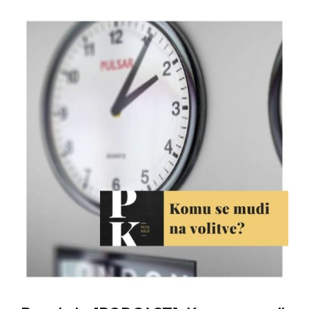
letu 1991, Andrejem Jermanom, spraševali,
kateremu institutu demokracije...