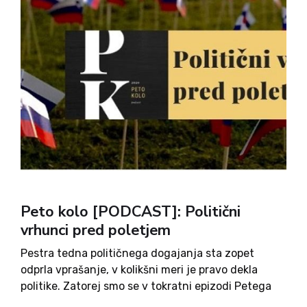
Peto kolo [PODCAST]: Politični
vrhunci pred poletjem
Pestra tedna političnega dogajanja sta zopet
odprla vprašanje, v kolikšni meri je pravo dekla
politike. Zatorej smo se v tokratni epizodi Petega
kolesa z gostom iz generacije, ki je bila rojena po