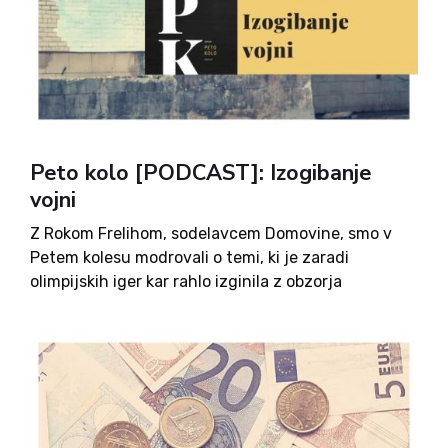
Peto kolo [PODCAST]: Izogibanje
vojni
Z Rokom Frelihom, sodelavcem Domovine, smo v
Petem kolesu modrovali o temi, ki je zaradi
olimpijskih iger kar rahlo izginila z obzorja
povprečnega Evropejca: Ukrajini. Vloga, ki so jo
Ukrajini pogosto pripisovali zahodni analitiki, je, da
bi morala odigrati vlogo...