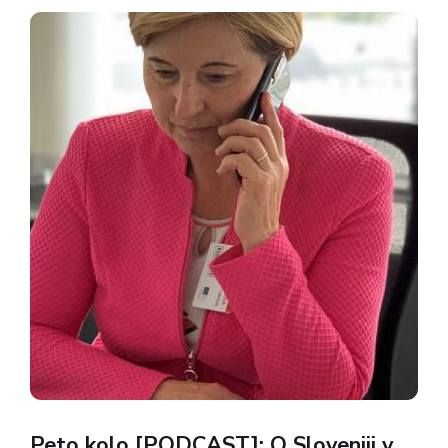
koalicije, v tokratnem podcastu Peto kolo
ugotavljamo s Petrom Jamnikarjem, človekom, ki...
Peto kolo [PODCAST]: O Sloveniji v