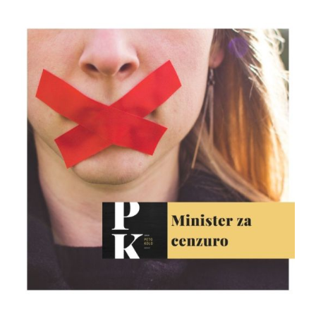
upravljalcev premoženja v Sloveniji Davidom
Zormanom so komentatorji Petega kolesa
razpravljali o dinamiki svetovnih in slovenskih
ekonomskih...