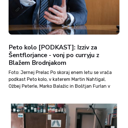
Peto kolo [PODKAST]: Izziv za
Šentflorjance - vonj po curryju z
Blažem Brodnjakom
Foto: Jernej Prelac Po skoraj enem letu se vrača
podkast Peto kolo, v katerem Martin Nahtigal,
Ožbej Peterle, Marko Balažic in Boštjan Furlan v
humornem vzdušju analizirajo aktualne politične
teme. Tokratni gost je Blaž Brodnjak, ki je, kot so
zapisali,...