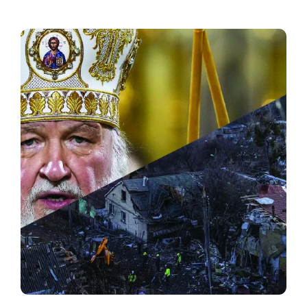
prebivalcev klanca imel lepo prihodnost, je tokrat
sledila ekipa Petega kolesa in v goste na razgovor
povabila tamkajšnjega...