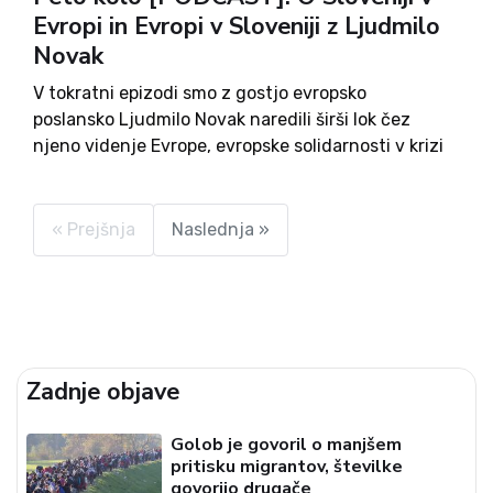
Evropi in Evropi v Sloveniji z Ljudmilo
Novak
V tokratni epizodi smo z gostjo evropsko
poslansko Ljudmilo Novak naredili širši lok čez
njeno videnje Evrope, evropske solidarnosti v krizi
in podobo Slovenije v Bruslju. So evropske države
obravnavane enako, ali institucije odločajo bolj po
političnih vatlih pri vprašanju...
« Prejšnja
Naslednja »
Zadnje objave
Golob je govoril o manjšem
pritisku migrantov, številke
govorijo drugače