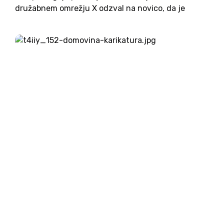
družabnem omrežju X odzval na novico, da je
stranka SLS poplačala dolg do podjetja Domovina.
Predsednik stranke Marko Balažic zatrjuje, da
bodo v naslednjih...