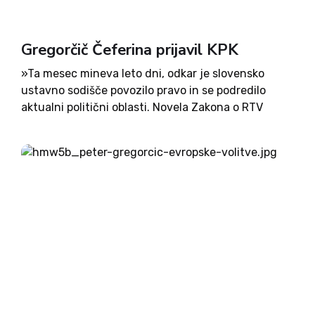
Gregorčič Čeferina prijavil KPK
»Ta mesec mineva leto dni, odkar je slovensko
ustavno sodišče povozilo pravo in se podredilo
aktualni politični oblasti. Novela Zakona o RTV
Slovenija, ki ga je pripravila vlada Roberta Goloba,
še vedno čaka na vsebinsko presojo, čeprav gre za
absolutno...