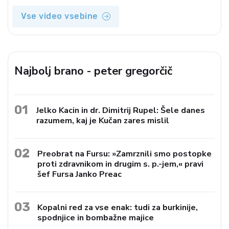
Vse video vsebine
Najbolj brano - peter gregorčič
01
Jelko Kacin in dr. Dimitrij Rupel: Šele danes
razumem, kaj je Kučan zares mislil
02
Preobrat na Fursu: »Zamrznili smo postopke
proti zdravnikom in drugim s. p.-jem,« pravi
šef Fursa Janko Preac
03
Kopalni red za vse enak: tudi za burkinije,
spodnjice in bombažne majice