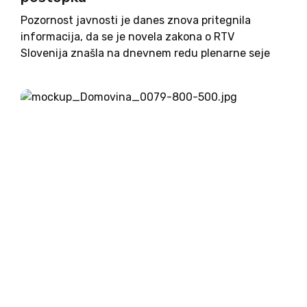
Pozornost javnosti je danes znova pritegnila
informacija, da se je novela zakona o RTV
Slovenija znašla na dnevnem redu plenarne seje
Ustavnega sodišča. A tudi po seji stanje na RTV
Slovenija ne bo nič drugačno, saj sodniki danes na
to...