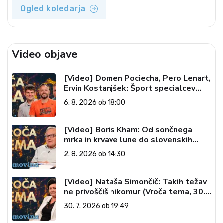
Ogled koledarja
Video objave
[Video] Domen Pociecha, Pero Lenart,
Ervin Kostanjšek: Šport specialcev
(Vroča tema, 6. 8. 2026)
6. 8. 2026 ob 18:00
[Video] Boris Kham: Od sončnega
mrka in krvave lune do slovenskih
pečatov v vesolju (Vroča tema, 2. 8.
2. 8. 2026 ob 14:30
2026)
[Video] Nataša Simončič: Takih težav
ne privoščiš nikomur (Vroča tema, 30.
7. 2026)
30. 7. 2026 ob 19:49