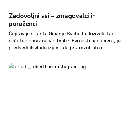
Zadovoljni vsi – zmagovalci in
poraženci
Čeprav je stranka Gibanje Svoboda doživela kar
občuten poraz na volitvah v Evropski parlament, je
predsednik vlade izjavil, da je z rezultatom
zadovoljen. Z 22,2-odstotno podporo volivcev jim
je uspelo dobiti dva mandata v Evropskem
parlamentu, pri čemer bo imela...