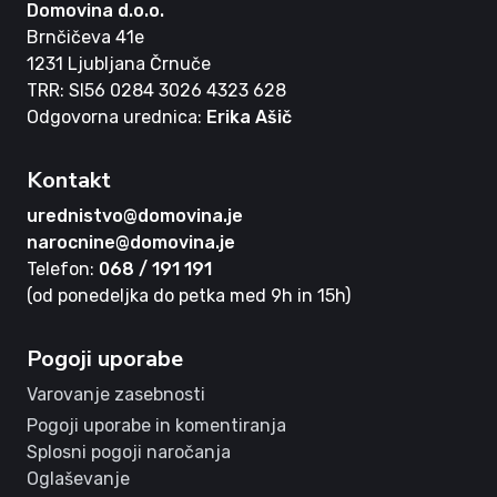
Domovina d.o.o.
Brnčičeva 41e
1231 Ljubljana Črnuče
TRR: SI56 0284 3026 4323 628
Odgovorna urednica:
Erika Ašič
Kontakt
urednistvo@domovina.je
narocnine@domovina.je
Telefon:
068 / 191 191
(od ponedeljka do petka med 9h in 15h)
Pogoji uporabe
Varovanje zasebnosti
Pogoji uporabe in komentiranja
Splosni pogoji naročanja
Oglaševanje