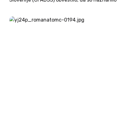
zoper ustavnega sodnika Mateja Accetta oz. spis
odstopili okrožnemu državnemu tožilstvu – SDT
namreč ni pristojno za reševanje zadeve. Zaradi
novih dejstev, ki...