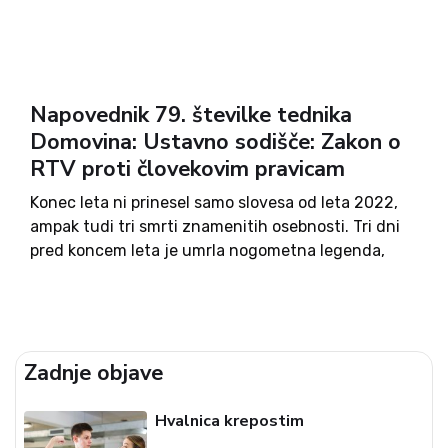
Napovednik 79. številke tednika
Domovina: Ustavno sodišče: Zakon o
RTV proti človekovim pravicam
Konec leta ni prinesel samo slovesa od leta 2022,
ampak tudi tri smrti znamenitih osebnosti. Tri dni
pred koncem leta je umrla nogometna legenda,
brazilski čudodelnik z žogo in športnik 20. stoletja,
Pele (82). Dva dni pred koncem leta je...
Zadnje objave
Hvalnica krepostim