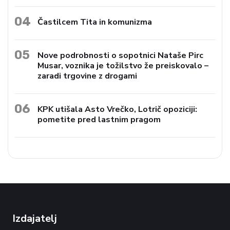
04
Častilcem Tita in komunizma
05
Nove podrobnosti o sopotnici Nataše Pirc
Musar, voznika je tožilstvo že preiskovalo –
zaradi trgovine z drogami
06
KPK utišala Asto Vrečko, Lotrič opoziciji:
pometite pred lastnim pragom
Izdajatelj