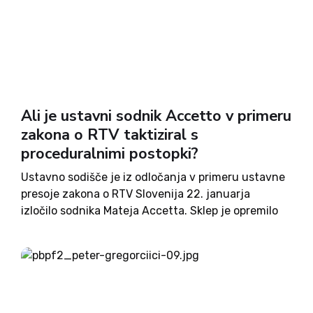
Ali je ustavni sodnik Accetto v primeru
zakona o RTV taktiziral s
proceduralnimi postopki?
Ustavno sodišče je iz odločanja v primeru ustavne
presoje zakona o RTV Slovenija 22. januarja
izločilo sodnika Mateja Accetta. Sklep je opremilo
z dvema ločenima mnenjema, čeprav bi moralo
praviloma izdati le zapisniški sklep, je v reviji
Pravna praksa opozoril...