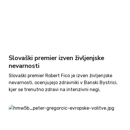
Slovaški premier izven življenjske
nevarnosti
Slovaški premier Robert Fico je izven življenjske
nevarnosti, ocenjujejo zdravniki v Banski Bystrici,
kjer se trenutno zdravi na intenzivni negi,
njegovo stanje pa je še vedno preslabo, da bi ga
premestili v bolnišnico v Bratislavi. Njegov
napadalec, 71-letni nekdanji varnostnik...