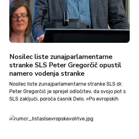
Nosilec liste zunajparlamentarne
stranke SLS Peter Gregorčič opustil
namero vodenja stranke
Nosilec liste zunajparlamentarne stranke SLS dr.
Peter Gregorčič je sprejel odločitev, da svojo pot s
SLS zaključi, poroča časnik Delo. »Po evropskih
volitvah so me nekateri odbori SLS prosili, naj
stranki pomagam pri političnem preboju na
nacionalni ravni. Iz hvaležnosti...