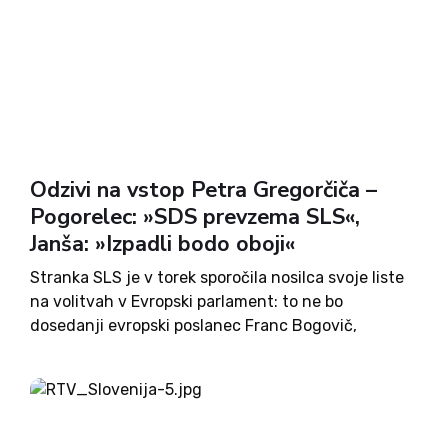
Odzivi na vstop Petra Gregorčiča –
Pogorelec: »SDS prevzema SLS«,
Janša: »Izpadli bodo oboji«
Stranka SLS je v torek sporočila nosilca svoje liste
na volitvah v Evropski parlament: to ne bo
dosedanji evropski poslanec Franc Bogovič,
temveč fizik, bivši predsednik Programskega sveta
RTV Slovenija ter komentator aktualne politike v
Uri moči na Planet TV...