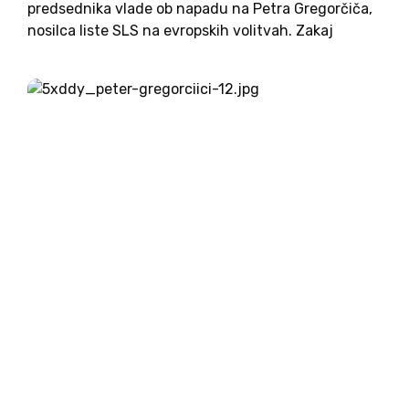
predsednika vlade ob napadu na Petra Gregorčiča,
nosilca liste SLS na evropskih volitvah. Zakaj
napada nista obsodila predsednica Pirc Musarjeva
in premier Golob? Na novomeški policijski upravi so
povedali, da so bili 17. maja...