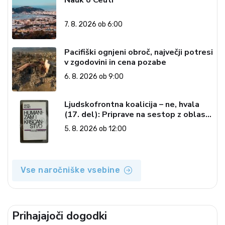
Nauk o Ceuti
7. 8. 2026 ob 6:00
Pacifiški ognjeni obroč, največji potresi
v zgodovini in cena pozabe
6. 8. 2026 ob 9:00
Ljudskofrontna koalicija – ne, hvala
(17. del): Priprave na sestop z oblasti
– dvorska opozicija 6: Gramsci na delu:
5. 8. 2026 ob 12:00
Revija 2000 in revolucionarna
izvotlitev krščanstva
Vse naročniške vsebine
Prihajajoči dogodki