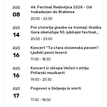
44. Festival Radovljica 2026 - Od
AVG
trubadurjev do Brahmsa
08
20:00 - 22:00
Pol stoletja glasbe na tromeji: Graška
AVG
Gora obeležuje 50. jubilejni festival
14
narodno-zabavne glasbe
20:00 - 23:00
Koncert "Ta stara slovenska pesem":
AVG
Ljudski pevci Jezerci
16
17:00 - 18:30
Koncert iz sklopa Večeri v atriju:
AVG
Prifarski muzikanti
16
19:00 - 20:30
Pogovori o življenju in smrti
AVG
17
17:00 - 18:00