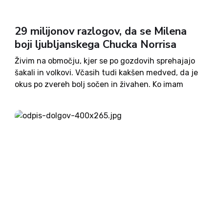
29 milijonov razlogov, da se Milena
boji ljubljanskega Chucka Norrisa
Živim na območju, kjer se po gozdovih sprehajajo
šakali in volkovi. Včasih tudi kakšen medved, da je
okus po zvereh bolj sočen in živahen. Ko imam
nebuloz o pravicah teh zveri do vrh glave zadosti,
pod kakšnim člankom, ki jih...