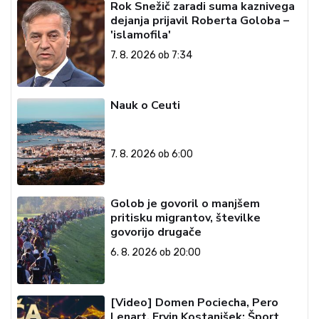
Rok Snežič zaradi suma kaznivega
dejanja prijavil Roberta Goloba –
'islamofila'
7. 8. 2026 ob 7:34
Nauk o Ceuti
7. 8. 2026 ob 6:00
Golob je govoril o manjšem
pritisku migrantov, številke
govorijo drugače
6. 8. 2026 ob 20:00
[Video] Domen Pociecha, Pero
Lenart, Ervin Kostanjšek: Šport