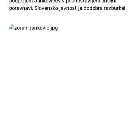
podjetjem Jankovićev v poenostavljeni prisilni
poravnavi. Slovensko javnost je dodobra razburkal
tudi včerajšnji nastop Damijana Jankovića na
nacionalni televiziji. Najstarejši sin ljubljanskega
župana je za Odmeve med drugim dejal, da je za...