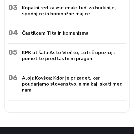
03
Kopalni red za vse enak: tudi za burkinije,
spodnjice in bombažne majice
04
Častilcem Tita in komunizma
05
KPK utišala Asto Vrečko, Lotrič opoziciji:
pometite pred lastnim pragom
06
Alojz Kovšca: Kdor je prizadet, ker
poudarjamo slovenstvo, nima kaj iskati med
nami