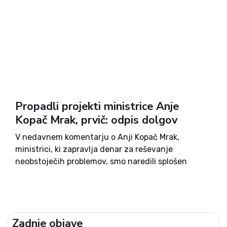
Propadli projekti ministrice Anje
Kopač Mrak, prvič: odpis dolgov
V nedavnem komentarju o Anji Kopač Mrak,
ministrici, ki zapravlja denar za reševanje
neobstoječih problemov, smo naredili splošen
pregled nekaterih njenih zgrešenih projektov.
Sedaj bomo v več ločenih prispevkih analizrali
vsakega posebej. Začenjamo z razvpitim odpisom
dolgov. Zagotovo se spomnite...
Zadnje objave