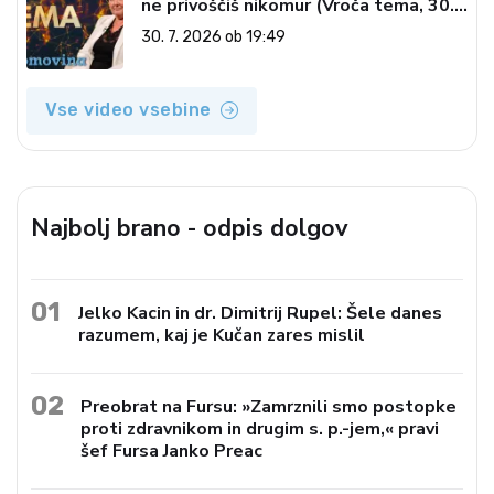
ne privoščiš nikomur (Vroča tema, 30.
7. 2026)
30. 7. 2026 ob 19:49
Vse video vsebine
Najbolj brano - odpis dolgov
01
Jelko Kacin in dr. Dimitrij Rupel: Šele danes
razumem, kaj je Kučan zares mislil
02
Preobrat na Fursu: »Zamrznili smo postopke
proti zdravnikom in drugim s. p.-jem,« pravi
šef Fursa Janko Preac