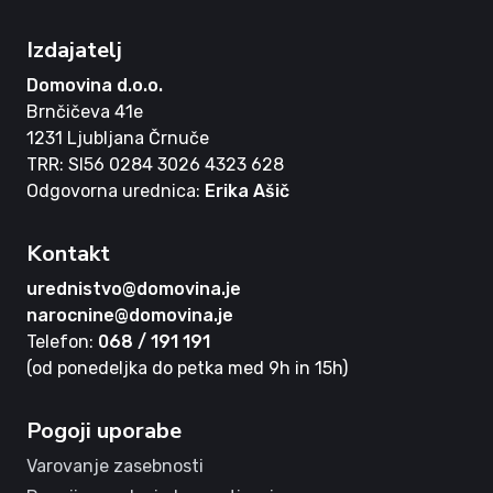
Izdajatelj
Domovina d.o.o.
Brnčičeva 41e
1231 Ljubljana Črnuče
TRR: SI56 0284 3026 4323 628
Odgovorna urednica:
Erika Ašič
Kontakt
urednistvo@domovina.je
narocnine@domovina.je
Telefon:
068 / 191 191
(od ponedeljka do petka med 9h in 15h)
Pogoji uporabe
Varovanje zasebnosti