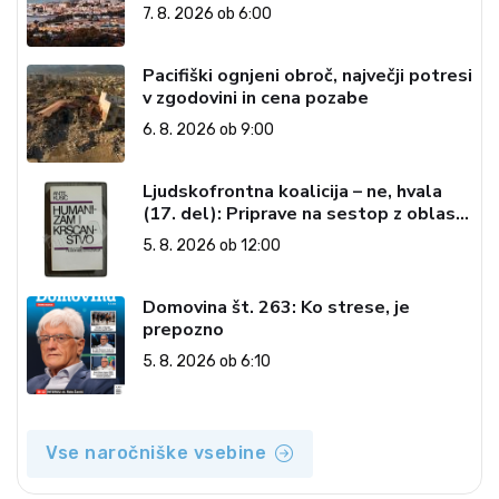
7. 8. 2026 ob 6:00
Pacifiški ognjeni obroč, največji potresi
v zgodovini in cena pozabe
6. 8. 2026 ob 9:00
Ljudskofrontna koalicija – ne, hvala
(17. del): Priprave na sestop z oblasti
– dvorska opozicija 6: Gramsci na delu:
5. 8. 2026 ob 12:00
Revija 2000 in revolucionarna
izvotlitev krščanstva
Domovina št. 263: Ko strese, je
prepozno
5. 8. 2026 ob 6:10
Vse naročniške vsebine