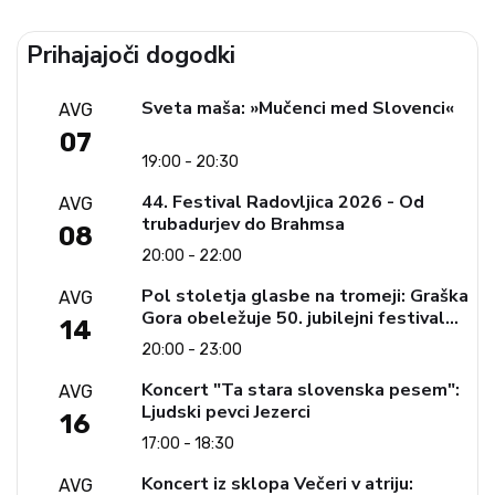
Prihajajoči dogodki
Sveta maša: »Mučenci med Slovenci«
AVG
07
19:00 - 20:30
44. Festival Radovljica 2026 - Od
AVG
trubadurjev do Brahmsa
08
20:00 - 22:00
Pol stoletja glasbe na tromeji: Graška
AVG
Gora obeležuje 50. jubilejni festival
14
narodno-zabavne glasbe
20:00 - 23:00
Koncert "Ta stara slovenska pesem":
AVG
Ljudski pevci Jezerci
16
17:00 - 18:30
Koncert iz sklopa Večeri v atriju:
AVG