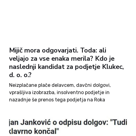
Mijič mora odgovarjati. Toda: ali
veljajo za vse enaka merila? Kdo je
naslednji kandidat za podjetje Klukec,
d. o. o.?
Neizplačane plače delavcem, davčni dolgovi,
vprašljiva izobrazba, insolventno podjetje in
nazadnje še prenos tega podjetja na Roka
Snežiča. Boris Mijič si je dvome o svoji primernosti
za poslansko funkcijo nakopal predvsem sam.
Toda več tednov trajajoča politična in medijska
gonja...