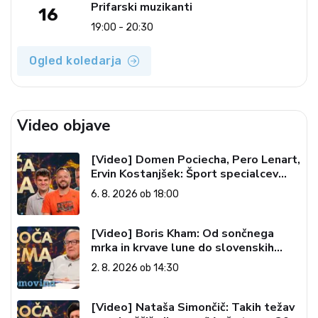
Prifarski muzikanti
16
19:00 - 20:30
Ogled koledarja
Video objave
[Video] Domen Pociecha, Pero Lenart,
Ervin Kostanjšek: Šport specialcev
(Vroča tema, 6. 8. 2026)
6. 8. 2026 ob 18:00
[Video] Boris Kham: Od sončnega
mrka in krvave lune do slovenskih
pečatov v vesolju (Vroča tema, 2. 8.
2. 8. 2026 ob 14:30
2026)
[Video] Nataša Simončič: Takih težav