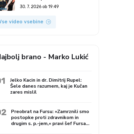
(Vroča tema, 30. 7. 2026)
30. 7. 2026 ob 19:49
Vse video vsebine
ajbolj brano - Marko Lukić
01
Jelko Kacin in dr. Dimitrij Rupel:
Šele danes razumem, kaj je Kučan
zares mislil
02
Preobrat na Fursu: »Zamrznili smo
postopke proti zdravnikom in
drugim s. p.-jem,« pravi šef Fursa
Janko Preac