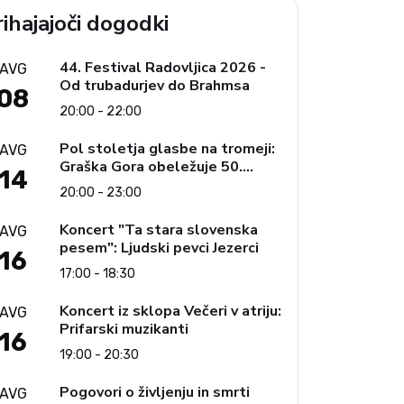
ihajajoči dogodki
44. Festival Radovljica 2026 -
AVG
Od trubadurjev do Brahmsa
08
20:00 - 22:00
Pol stoletja glasbe na tromeji:
AVG
Graška Gora obeležuje 50.
14
jubilejni festival narodno-
20:00 - 23:00
zabavne glasbe
Koncert "Ta stara slovenska
AVG
pesem": Ljudski pevci Jezerci
16
17:00 - 18:30
Koncert iz sklopa Večeri v atriju:
AVG
Prifarski muzikanti
16
19:00 - 20:30
Pogovori o življenju in smrti
AVG