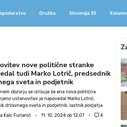
spodarstvo
Družba
Slovenija 35
Kolumn
Z
ovitev nove politične stranke
edal tudi Marko Lotrič, predsednik
nega sveta in podjetnik
čnem obzorju se izrisuje še ena nova politična
njeno ustanovitev je napovedal Marko Lotrič,
k državnega sveta in podjetnik, lastnik podjetja
trology. Kot je potrdil za N1, so v njegovi iniciativi
a Kalc Furlanič
11. 10. 2024 ob 12:07
4
irati podpise za ustanovitev nove...