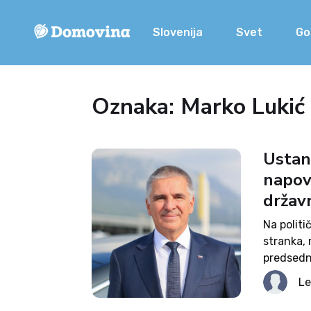
Slovenija
Svet
Go
Oznaka: Marko Lukić
Ustan
napov
držav
Na politi
stranka, 
predsedni
Lotrič Me
Le
začeli zb