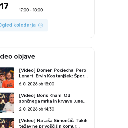
17
17:00 - 18:00
Ogled koledarja
ideo objave
[Video] Domen Pociecha, Pero
Lenart, Ervin Kostanjšek: Šport
specialcev (Vroča tema, 6. 8.
6. 8. 2026 ob 18:00
2026)
[Video] Boris Kham: Od
sončnega mrka in krvave lune
do slovenskih pečatov v vesolju
2. 8. 2026 ob 14:30
(Vroča tema, 2. 8. 2026)
[Video] Nataša Simončič: Takih
težav ne privoščiš nikomur