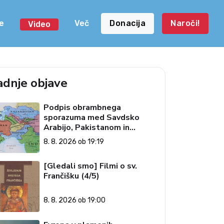
e
Več
Donacija
Naroči!
Video
adnje objave
Podpis obrambnega
sporazuma med Savdsko
Arabijo, Pakistanom in
Turčijo
8. 8. 2026 ob 19:19
[Gledali smo] Filmi o sv.
Frančišku (4/5)
8. 8. 2026 ob 19:00