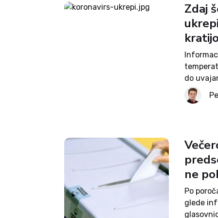
Zdaj 
ukrepi
kratij
Informaci
temperatu
do uvajan
v četrtem
Pe
Tudi drug
Večer
predse
ne po
Po poroč
glede inf
glasovni