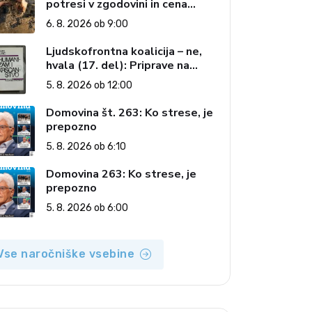
potresi v zgodovini in cena
pozabe
6. 8. 2026 ob 9:00
Ljudskofrontna koalicija – ne,
hvala (17. del): Priprave na
sestop z oblasti – dvorska
5. 8. 2026 ob 12:00
opozicija 6: Gramsci na delu:
Revija 2000 in revolucionarna
Domovina št. 263: Ko strese, je
izvotlitev krščanstva
prepozno
5. 8. 2026 ob 6:10
Domovina 263: Ko strese, je
prepozno
5. 8. 2026 ob 6:00
Vse naročniške vsebine