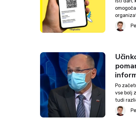
Isti dan, 
omogočal
organizat
informac
Pe
inšpekcij
pooblašče
Učinko
pomanj
infor
Po začet
vse bolj 
tudi razl
naročanju
Pe
osebnih 