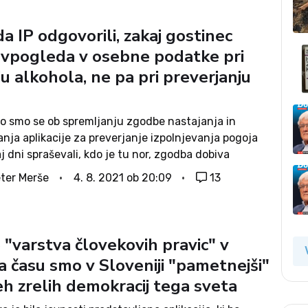
da IP odgovorili, zakaj gostinec
 vpogleda v osebne podatke pri
u alkohola, ne pa pri preverjanju
ko smo se ob spremljanju zgodbe nastajanja in
nja aplikacije za preverjanje izpolnjevanja pogoja
 dni spraševali, kdo je tu nor, zgodba dobiva
jše obrise. Medtem ko v več evropskih državah
ter Merše
4. 8. 2021 ob 20:09
13
je pogoja PCT tudi z aplikacijo...
 "varstva človekovih pravic" v
a času smo v Sloveniji "pametnejši"
eh zrelih demokracij tega sveta