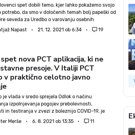
ovenci spet dobili temo, kjer lahko pokažemo svojo
o potrebo, da smo v določenih temah bolj papeški od
Gre seveda za Uredbo o varovanju osebnih
ali t.i. GDPR (General Data Protection Regulation),
tjaž Napast
21. 12. 2021 ob 6:34
19
 v...
 spet nova PCT aplikacija, ki ne
stavne presoje. V Italiji PCT
o v praktično celotno javno
nje
 je vlada v sredo sprejela Odlok o načinu
anja izpolnjevanja pogojev prebolevnosti,
ti in testiranja v zvezi z boleznijo COVID-19, je
E
jska pooblaščenka Mojca Prelesnik prekinila
ter Merše
6. 8. 2021 ob 13:35
11
ski postopek v zvezi z aplikacijami za preverjanje
T. Pred...