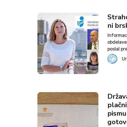
Strah
ni brs
Informac
obdelave
poslal pr
nagovoril
Ur
nekaterih 
Država
plačni
pismu 
gotov