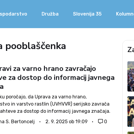
spodarstvo
Družba
Slovenija 35
Kolumn
a pooblaščenka
Z
ravi za varno hrano zavračajo
ve za dostop do informacij javnega
ja
ku poročajo, da Uprava za varno hrano,
stvo in varstvo rastlin (UVHVVR) serijsko zavrača
zahteve za dostop do informacij javnega značaja.
ah omenjenega medija uprava z za lase
na S. Bertoncelj
2. 9. 2025 ob 19:09
0
nimi argumenti nedopustno posega v pravico
do obveščenosti...