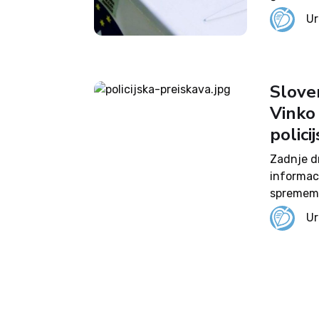
Marjana Š
Ur
Marjana 
Sloven
Vinko 
polici
Zadnje d
informac
sprememb 
ki ga je 
Ur
aktualne 
policijski