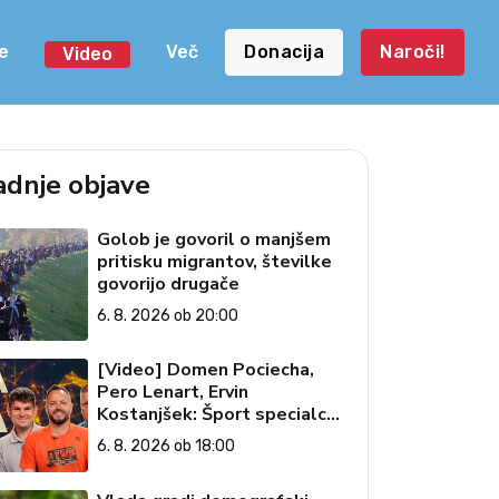
e
Več
Donacija
Naroči!
Video
adnje objave
Golob je govoril o manjšem
pritisku migrantov, številke
govorijo drugače
6. 8. 2026 ob 20:00
[Video] Domen Pociecha,
Pero Lenart, Ervin
Kostanjšek: Šport specialcev
(Vroča tema, 6. 8. 2026)
6. 8. 2026 ob 18:00