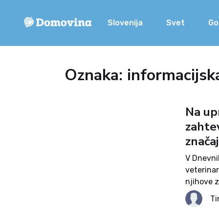
Slovenija
Svet
Go
Oznaka: informacijsk
Na up
zahte
znača
V Dnevni
veterinar
njihove 
Po besed
Ti
privleče
javnosti 