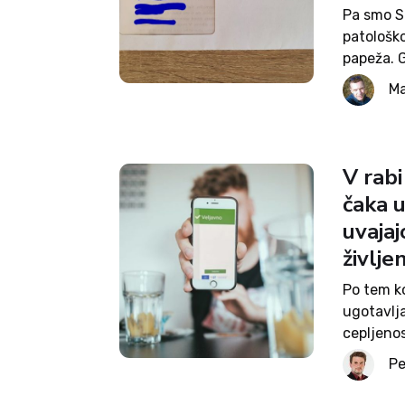
Pa smo Sl
patološk
papeža. 
podatkov 
Ma
ki je samo
V rabi
čaka u
uvajaj
življe
Po tem ko
ugotavlj
cepljenos
informaci
Pe
inšpekcij
pogoja PC