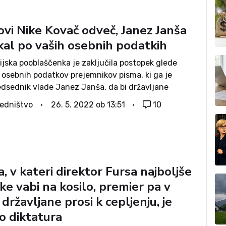
ovi Nike Kovač odveč, Janez Janša
kal po vaših osebnih podatkih
ijska pooblaščenka je zaključila postopek glede
 osebnih podatkov prejemnikov pisma, ki ga je
edsednik vlade Janez Janša, da bi državljane
 k cepljenju. Glavni očitek Inštituta 8. marec in še
edništvo
26. 5. 2022 ob 13:51
10
drugih prijaviteljev je bil, da naj bi...
, v kateri direktor Fursa najboljše
ke vabi na kosilo, premier pa v
državljane prosi k cepljenju, je
o diktatura