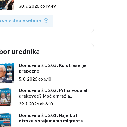
(Vroča tema, 30. 7. 2026)
30. 7. 2026 ob 19:49
Vse video vsebine
zbor urednika
Domovina št. 263: Ko strese, je
prepozno
5. 8. 2026 ob 6:10
Domovina št. 262: Pitna voda ali
drekovod? Moč omrežja
interesov
29. 7. 2026 ob 6:10
Domovina št. 261: Raje kot
otroke sprejemamo migrante