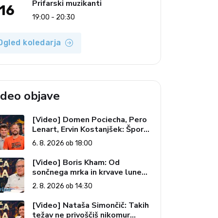
Prifarski muzikanti
16
19:00 - 20:30
Ogled koledarja
ideo objave
[Video] Domen Pociecha, Pero
Lenart, Ervin Kostanjšek: Šport
specialcev (Vroča tema, 6. 8.
6. 8. 2026 ob 18:00
2026)
[Video] Boris Kham: Od
sončnega mrka in krvave lune
do slovenskih pečatov v vesolju
2. 8. 2026 ob 14:30
(Vroča tema, 2. 8. 2026)
[Video] Nataša Simončič: Takih
težav ne privoščiš nikomur