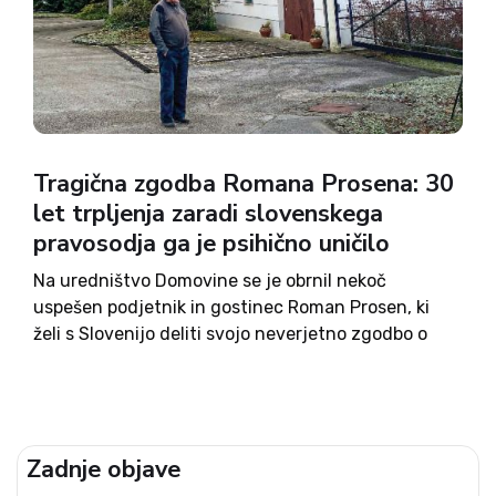
Tragična zgodba Romana Prosena: 30
let trpljenja zaradi slovenskega
pravosodja ga je psihično uničilo
Na uredništvo Domovine se je obrnil nekoč
uspešen podjetnik in gostinec Roman Prosen, ki
želi s Slovenijo deliti svojo neverjetno zgodbo o
kar tri desetletja dolgem iskanju pravice na
slovenskih sodiščih. Čeprav so mu že leta 2003
sodni izvedenci prikimali,...
Zadnje objave