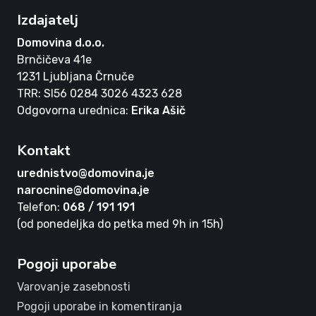
Izdajatelj
Domovina d.o.o.
Brnčičeva 41e
1231 Ljubljana Črnuče
TRR: SI56 0284 3026 4323 628
Odgovorna urednica:
Erika Ašič
Kontakt
urednistvo@domovina.je
narocnine@domovina.je
Telefon:
068 / 191 191
(od ponedeljka do petka med 9h in 15h)
Pogoji uporabe
Varovanje zasebnosti
Pogoji uporabe in komentiranja