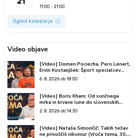
21
11:00 - 21:00
Ogled koledarja
Video objave
[Video] Domen Pociecha, Pero Lenart,
Ervin Kostanjšek: Šport specialcev
(Vroča tema, 6. 8. 2026)
6. 8. 2026 ob 18:00
[Video] Boris Kham: Od sončnega
mrka in krvave lune do slovenskih
pečatov v vesolju (Vroča tema, 2. 8.
2. 8. 2026 ob 14:30
2026)
[Video] Nataša Simončič: Takih težav
ne privoščiš nikomur (Vroča tema, 30.