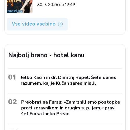
7. 2026)
30. 7. 2026 ob 19:49
Vse video vsebine
Najbolj brano - hotel kanu
01
Jelko Kacin in dr. Dimitrij Rupel: Šele danes
razumem, kaj je Kučan zares mislil
02
Preobrat na Fursu: »Zamrznili smo postopke
proti zdravnikom in drugim s. p.-jem,« pravi
šef Fursa Janko Preac