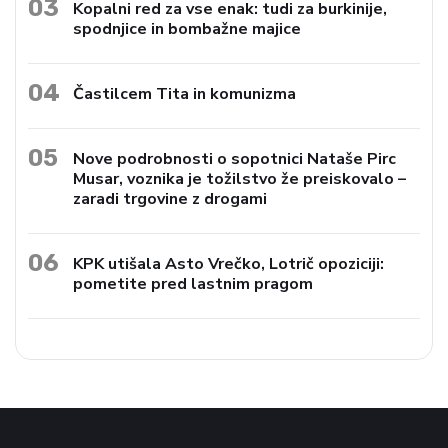
03
Kopalni red za vse enak: tudi za burkinije,
spodnjice in bombažne majice
04
Častilcem Tita in komunizma
05
Nove podrobnosti o sopotnici Nataše Pirc
Musar, voznika je tožilstvo že preiskovalo –
zaradi trgovine z drogami
06
KPK utišala Asto Vrečko, Lotrič opoziciji:
pometite pred lastnim pragom