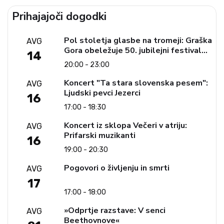
Prihajajoči dogodki
Pol stoletja glasbe na tromeji: Graška
AVG
Gora obeležuje 50. jubilejni festival
14
narodno-zabavne glasbe
20:00 - 23:00
Koncert "Ta stara slovenska pesem":
AVG
Ljudski pevci Jezerci
16
17:00 - 18:30
Koncert iz sklopa Večeri v atriju:
AVG
Prifarski muzikanti
16
19:00 - 20:30
Pogovori o življenju in smrti
AVG
17
17:00 - 18:00
»Odprtje razstave: V senci
AVG
Beethovnove«