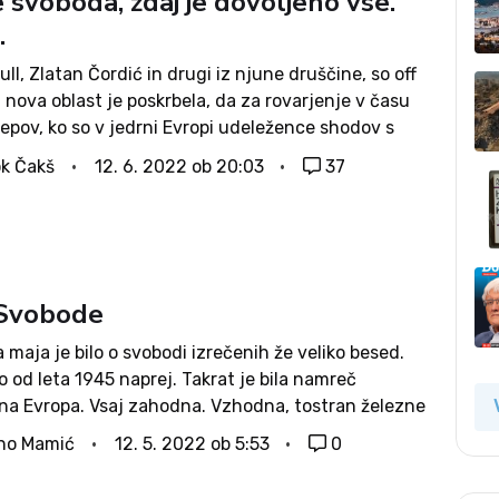
e svoboda, zdaj je dovoljeno vse.
.
ll, Zlatan Čordić in drugi iz njune druščine, so off
 nova oblast je poskrbela, da za rovarjenje v času
epov, ko so v jedrni Evropi udeležence shodov s
 in pendreki razganjali po parkih, ne bodo...
k Čakš
12. 6. 2022 ob 20:03
37
 Svobode
maja je bilo o svobodi izrečenih že veliko besed.
o od leta 1945 naprej. Takrat je bila namreč
na Evropa. Vsaj zahodna. Vzhodna, tostran železne
je namreč svobodo dobila na konicah sovjetskih
no Mamić
12. 5. 2022 ob 5:53
0
. Vojaško okupacijo je namreč...