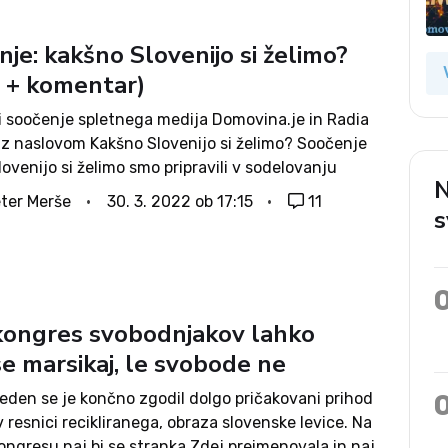
je: kakšno Slovenijo si želimo?
o + komentar)
si soočenje spletnega medija Domovina.je in Radia
 z naslovom Kakšno Slovenijo si želimo? Soočenje
ovenijo si želimo smo pripravili v sodelovanju
N
in radia Ognjišče. Predstavnike političnih strank
ter Merše
30. 3. 2022 ob 17:15
11
s
li glede vprašanja demografije, ki je bila osrednja...
 kongres svobodnjakov lahko
se marsikaj, le svobode ne
teden se je končno zgodil dolgo pričakovani prihod
 resnici recikliranega, obraza slovenske levice. Na
ongresu naj bi se stranka Zdej preimenovala in naj