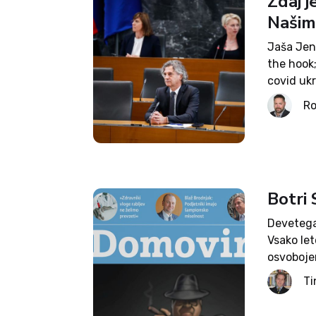
Zdaj j
Našim
Jaša Jenu
the hook;
covid ukr
konjenico
Ro
Botri
Devetega 
Vsako let
osvoboje
zavese, 
Ti
bajonetov