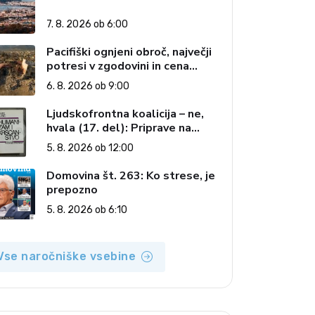
7. 8. 2026 ob 6:00
Pacifiški ognjeni obroč, največji
potresi v zgodovini in cena
pozabe
6. 8. 2026 ob 9:00
Ljudskofrontna koalicija – ne,
hvala (17. del): Priprave na
sestop z oblasti – dvorska
5. 8. 2026 ob 12:00
opozicija 6: Gramsci na delu:
Revija 2000 in revolucionarna
Domovina št. 263: Ko strese, je
izvotlitev krščanstva
prepozno
5. 8. 2026 ob 6:10
Vse naročniške vsebine