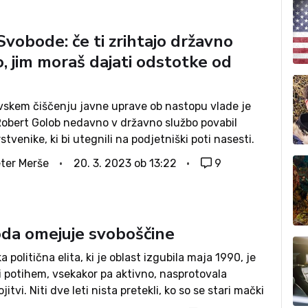
vobode: če ti zrihtajo državno
, jim moraš dajati odstotke od
vskem čiščenju javne uprave ob nastopu vlade je
Robert Golob nedavno v državno službo povabil
tvenike, ki bi utegnili na podjetniški poti nasesti.
a ni povedal, da vse te, ki bi se podali na takšno
ter Merše
20. 3. 2023 ob 13:22
9
da omejuje svoboščine
a politična elita, ki je oblast izgubila maja 1990, je
i potihem, vsekakor pa aktivno, nasprotovala
itvi. Niti dve leti nista pretekli, ko so se stari mački
 oblast. Aprila 1992, nekaj tednov po