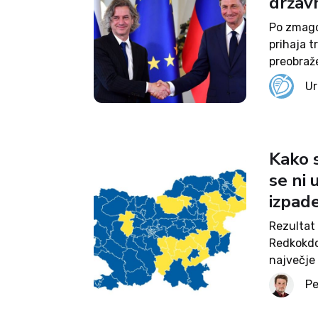
držav
Po zmago
prihaja 
preobraž
more sle
Ur
danes pri
zagato...
Kako s
se ni 
izpad
Rezultat 
Redkokdo
največje
Slovenije
Pe
pa je pra
se je...