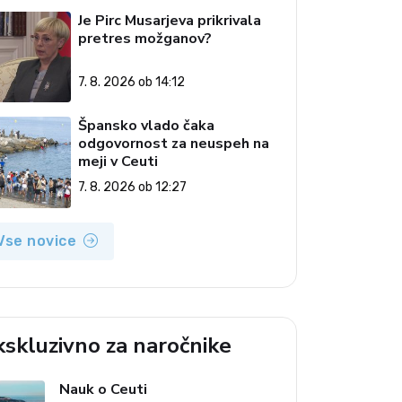
Je Pirc Musarjeva prikrivala
pretres možganov?
7. 8. 2026 ob 14:12
Špansko vlado čaka
odgovornost za neuspeh na
meji v Ceuti
7. 8. 2026 ob 12:27
Vse novice
kskluzivno za naročnike
Nauk o Ceuti