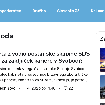
spodarstvo
Družba
Slovenija 35
Kolumn
boda
Z
eta z vodjo poslanske skupine SDS
 za zaključek kariere v Svobodi?
sim, do nedavnega član stranke Gibanje Svoboda
valec kabineta predsednice Državnega zbora Urške
Zupančič, zadolžen za stike z javnostjo, je potrdil,
 zamrznitvi statusa svetovalca predsednice DZ
edništvo
1. 4. 2023 ob 11:40
22
lovljen. Gibanje Svoboda se je po poročanju...