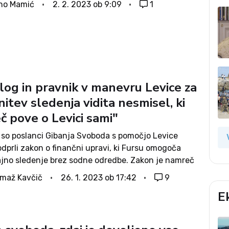
no Mamić
2. 2. 2023 ob 9:09
1
nemu priznanju nove države,...
log in pravnik v manevru Levice za
itev sledenja vidita nesmisel, ki
č pove o Levici sami"
 so poslanci Gibanja Svoboda s pomočjo Levice
dprli zakon o finančni upravi, ki Fursu omogoča
ajno sledenje brez sodne odredbe. Zakon je namreč
pornega člena o sledenju paketom in posledično
maž Kavčič
26. 1. 2023 ob 17:42
9
vnega sveta visel na...
E