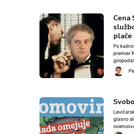
Cena S
službo
plače
Po kadro
premier 
gospodars
Pri tem p
Pe
novo...
Svobo
Levičarsk
glasno al
osamosvoj
vrnili na