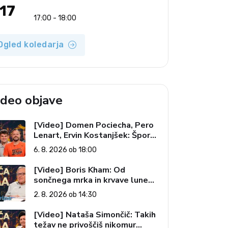
17
17:00 - 18:00
Ogled koledarja
ideo objave
[Video] Domen Pociecha, Pero
Lenart, Ervin Kostanjšek: Šport
specialcev (Vroča tema, 6. 8.
6. 8. 2026 ob 18:00
2026)
[Video] Boris Kham: Od
sončnega mrka in krvave lune
do slovenskih pečatov v vesolju
2. 8. 2026 ob 14:30
(Vroča tema, 2. 8. 2026)
[Video] Nataša Simončič: Takih
težav ne privoščiš nikomur