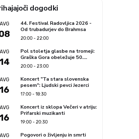
ihajajoči dogodki
44. Festival Radovljica 2026 -
AVG
Od trubadurjev do Brahmsa
08
20:00 - 22:00
Pol stoletja glasbe na tromeji:
AVG
Graška Gora obeležuje 50.
14
jubilejni festival narodno-
20:00 - 23:00
zabavne glasbe
Koncert "Ta stara slovenska
AVG
pesem": Ljudski pevci Jezerci
16
17:00 - 18:30
Koncert iz sklopa Večeri v atriju:
AVG
Prifarski muzikanti
16
19:00 - 20:30
Pogovori o življenju in smrti
AVG