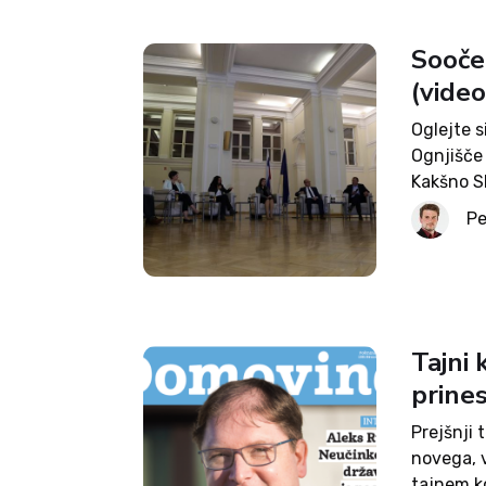
Soočen
(vide
Oglejte 
Ognjišče
Kakšno Sl
Domovine 
Pe
smo sooči
Tajni
prine
Prejšnji 
novega, v
tajnem k