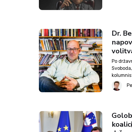
Dr. B
napov
volitv
Po državn
Svoboda, 
kolumnist
za medij
Pe
dogajanje
Golob 
koalici