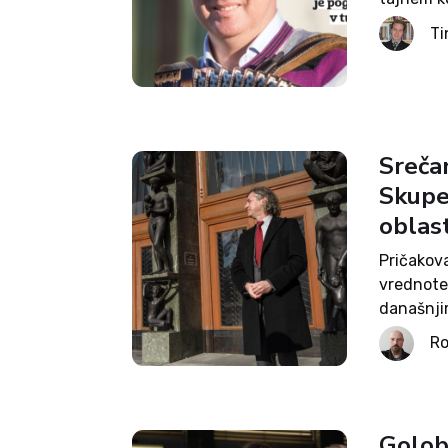
bi za nje
Ti
je namreč
Sreča
Skupen
oblas
Pričakova
vrednote,
današnjim
optimisti
Ro
vodja Gib
Golob