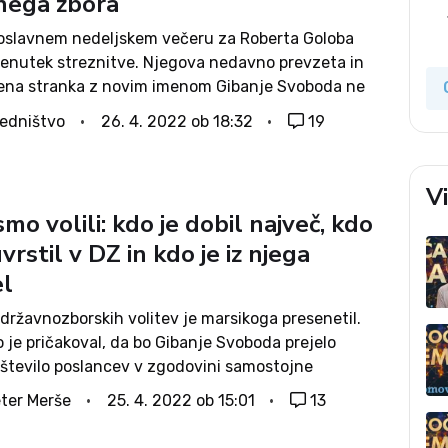
nega zbora
slavnem nedeljskem večeru za Roberta Goloba
trenutek streznitve. Njegova nedavno prevzeta in
ena stranka z novim imenom Gibanje Svoboda ne
diti kadrovskim zahtevam tako velike zmage, je
edništvo
26. 4. 2022 ob 18:32
19
znal njen prvi obraz. Zato bi Golob kadrovsko
V
mo volili: kdo je dobil največ, kdo
uvrstil v DZ in kdo je iz njega
el
državnozborskih volitev je marsikoga presenetil.
 je pričakoval, da bo Gibanje Svoboda prejelo
 število poslancev v zgodovini samostojne
, število strank, ki so prestopile parlamentarni prag,
ter Merše
25. 4. 2022 ob 15:01
13
v tako med najmanjšimi sploh. Na letošnjih volitvah