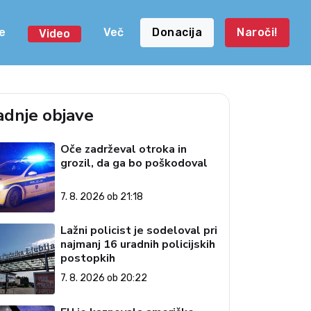
e
Več
Donacija
Naroči!
Video
adnje objave
Oče zadrževal otroka in
grozil, da ga bo poškodoval
7. 8. 2026 ob 21:18
Lažni policist je sodeloval pri
najmanj 16 uradnih policijskih
postopkih
7. 8. 2026 ob 20:22