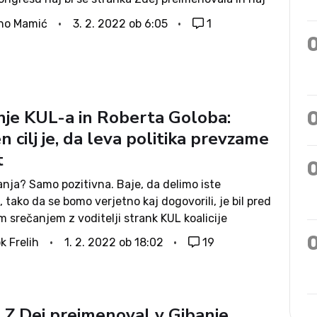
nega predsednika bil izvoljen Robert Golob. Slednji
no Mamić
3. 2. 2022 ob 6:05
1
 tudi za...
nje KUL-a in Roberta Goloba:
 cilj je, da leva politika prevzame
t
nja? Samo pozitivna. Baje, da delimo iste
 tako da se bomo verjetno kaj dogovorili, je bil pred
 srečanjem z voditelji strank KUL koalicije
čen Robert Golob, novi obraz slovenske politike in
k Frelih
1. 2. 2022 ob 18:02
19
anja svoboda. Danes so se tako...
 Z.Dej preimenoval v Gibanje