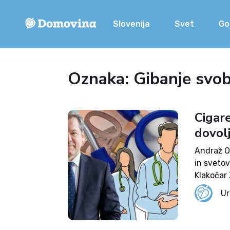
Slovenija
Svet
Go
Oznaka: Gibanje svo
Cigar
dovolj
Andraž O
in sveto
Klakočar 
da bo po
Ur
kmalu ods