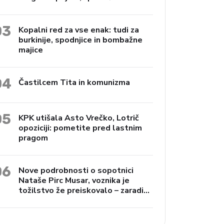
Janko Preac
03
Kopalni red za vse enak: tudi za
burkinije, spodnjice in bombažne
majice
04
Častilcem Tita in komunizma
05
KPK utišala Asto Vrečko, Lotrič
opoziciji: pometite pred lastnim
pragom
06
Nove podrobnosti o sopotnici
Nataše Pirc Musar, voznika je
tožilstvo že preiskovalo – zaradi
trgovine z drogami