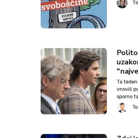
Ti
mednarod
Polito
uzakon
"najve
Ta teden
vnovič po
sporno t
zaradi s
To
veta drža