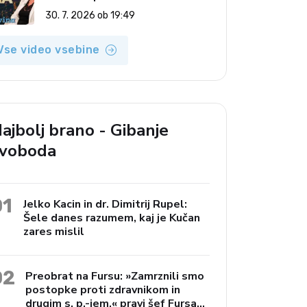
(Vroča tema, 30. 7. 2026)
30. 7. 2026 ob 19:49
Vse video vsebine
ajbolj brano - Gibanje
voboda
01
Jelko Kacin in dr. Dimitrij Rupel:
Šele danes razumem, kaj je Kučan
zares mislil
02
Preobrat na Fursu: »Zamrznili smo
postopke proti zdravnikom in
drugim s. p.-jem,« pravi šef Fursa