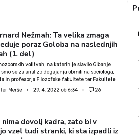
Pr
ernard Nežmah: Ta velika zmaga
eduje poraz Goloba na naslednjih
ah (1. del)
ozborskih volitvah, na katerih je slavilo Gibanje
smo se za analizo dogajanja obrnili na sociologa,
a in profesorja Filozofske fakultete ter Fakultete
e dr. Bernarda Nežmaha, ki redno spremlja
ter Merše
29. 4. 2022 ob 6:34
26
 v naši družbi. Ljudje so glasovali za...
nima dovolj kadra, zato bi v
jo vzel tudi stranki, ki sta izpadli iz