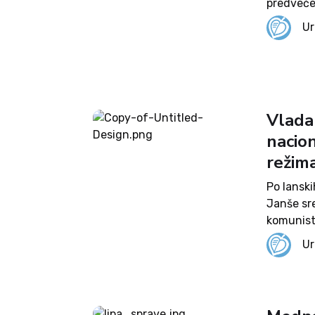
predveče
Udeležen
Ur
umirjeno
komunisti
Vlada 
nacio
režim
Po lansk
Janše sre
komunist
določila 
Ur
zaznamov