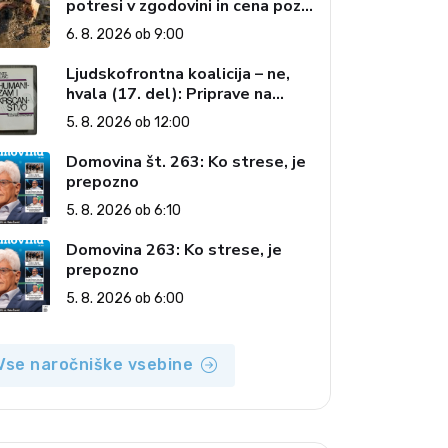
potresi v zgodovini in cena poza
be
6. 8. 2026 ob 9:00
Ljudskofrontna koalicija – ne,
hvala (17. del): Priprave na
sestop z oblasti – dvorska
5. 8. 2026 ob 12:00
opozicija 6: Gramsci na delu:
Revija 2000 in revolucionarna
Domovina št. 263: Ko strese, je
izvotlitev krščanstva
prepozno
5. 8. 2026 ob 6:10
Domovina 263: Ko strese, je
prepozno
5. 8. 2026 ob 6:00
Vse naročniške vsebine