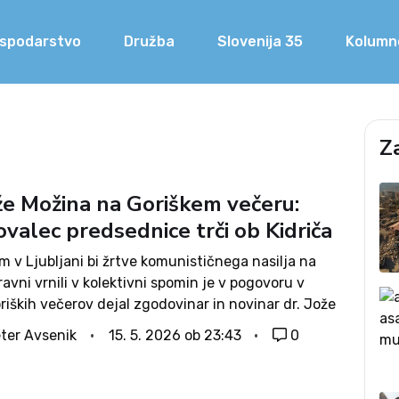
spodarstvo
Družba
Slovenija 35
Kolumn
a
Z
ože Možina na Goriškem večeru:
valec predsednice trči ob Kidriča
 v Ljubljani bi žrtve komunističnega nasilja na
ravni vrnili v kolektivni spomin je v pogovoru v
riških večerov dejal zgodovinar in novinar dr. Jože
Zakon, ki se zdaj obeta, prinaša to rešitev,« je
ter Avsenik
15. 5. 2026 ob 23:43
0
..