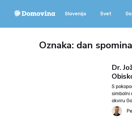
Slovenija
Svet
Go
Oznaka: dan spomin
Dr. J
Obisko
S pokopom
simbolni 
okviru Go
Možina. »
Pe
spomnil v.