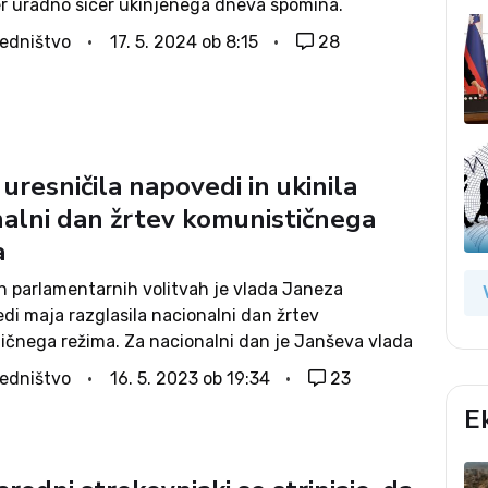
r uradno sicer ukinjenega dneva spomina.
ci se ob poslušanju globokih misli govorcev
edništvo
17. 5. 2024 ob 8:15
28
 in dostojanstveno spominjajo žrtev
čnega nasilja....
uresničila napovedi in ukinila
nalni dan žrtev komunističnega
a
ih parlamentarnih volitvah je vlada Janeza
di maja razglasila nacionalni dan žrtev
ičnega režima. Za nacionalni dan je Janševa vlada
17. maj, kar pomeni, da je bil lani prvič in zadnjič
edništvo
16. 5. 2023 ob 19:34
23
an. Letošnjega zaznamovanja ne bo, saj...
E