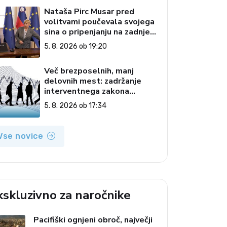
Nataša Pirc Musar pred
volitvami poučevala svojega
sina o pripenjanju na zadnjem
sedežu
5. 8. 2026 ob 19:20
Več brezposelnih, manj
delovnih mest: zadržanje
interventnega zakona
podaljšuje negotovost
5. 8. 2026 ob 17:34
Vse novice
kskluzivno za naročnike
Pacifiški ognjeni obroč, največji