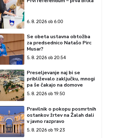
Prvi referendum – prva bitka
6. 8. 2026 ob 6:00
Se obeta ustavna obtožba
za predsednico Natašo Pirc
Musar?
5. 8. 2026 ob 20:54
Preseljevanje naj bi se
približevalo zaključku, mnogi
pa še čakajo na domove
5. 8. 2026 ob 19:50
Pravilnik o pokopu posmrtnih
ostankov žrtev na Žalah dali
v javno razpravo
5. 8. 2026 ob 19:23