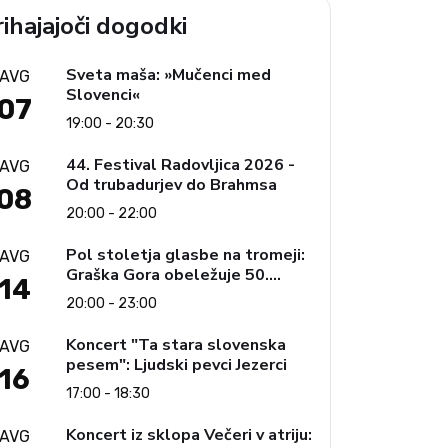
ihajajoči dogodki
Sveta maša: »Mučenci med
AVG
Slovenci«
07
19:00 - 20:30
44. Festival Radovljica 2026 -
AVG
Od trubadurjev do Brahmsa
08
20:00 - 22:00
Pol stoletja glasbe na tromeji:
AVG
Graška Gora obeležuje 50.
14
jubilejni festival narodno-
20:00 - 23:00
zabavne glasbe
Koncert "Ta stara slovenska
AVG
pesem": Ljudski pevci Jezerci
16
17:00 - 18:30
Koncert iz sklopa Večeri v atriju:
AVG