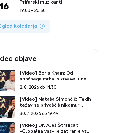
Prifarski muzikanti
16
19:00 - 20:30
Ogled koledarja
ideo objave
[Video] Boris Kham: Od
sončnega mrka in krvave lune
do slovenskih pečatov v vesolju
2. 8. 2026 ob 14:30
(Vroča tema, 2. 8. 2026)
[Video] Nataša Simončič: Takih
težav ne privoščiš nikomur
(Vroča tema, 30. 7. 2026)
30. 7. 2026 ob 19:49
[Video] Dr. Aleš Štrancar:
»Globalna vas« je zatiranje vseh