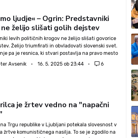
mo ljudje« – Ogrin: Predstavniki
 ne želijo slišati golih dejstev
iki levih političnih krogov ne želijo slišati govorice
stev. Želijo triumfirati in obvladovati slovenski svet.
je pa je resnica, ki stvari postavlja na pravo mesto
sa in razkola ustvarja mir in sozvočje, je na večerni
ter Avsenik
16. 5. 2025 ob 23:44
6
ti...
ilca je žrtev vedno na "napačni
"
 na Trgu republike v Ljubljani potekala slovesnost v
 žrtve komunističnega nasilja. To se je zgodilo na