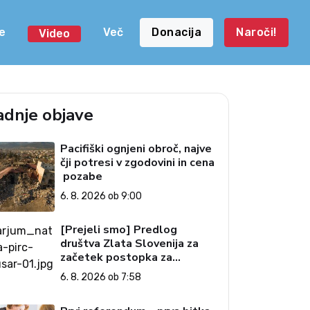
e
Več
Donacija
Naroči!
Video
adnje objave
Pacifiški ognjeni obroč, najve
čji potresi v zgodovini in cena
pozabe
6. 8. 2026 ob 9:00
[Prejeli smo] Predlog
društva Zlata Slovenija za
začetek postopka za
preučitev pogojev za ustavno
6. 8. 2026 ob 7:58
obtožbo predsednice
Republike Slovenije