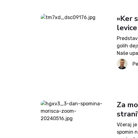
»Ker s
levice
Predstavn
golih dej
Naše upan
in iz kao
Pe
slovesnos
Za mor
strani
Včeraj je
spomin na