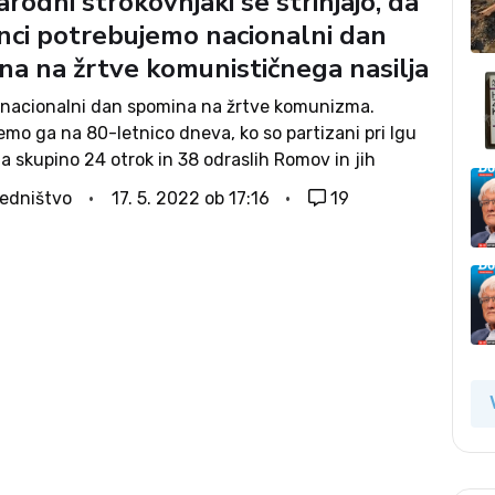
odni strokovnjaki se strinjajo, da
nci potrebujemo nacionalni dan
na na žrtve komunističnega nasilja
 nacionalni dan spomina na žrtve komunizma.
mo ga na 80-letnico dneva, ko so partizani pri Igu
na skupino 24 otrok in 38 odraslih Romov in jih
no ubili. To je bil prvi od mnogih množičnih
edništvo
17. 5. 2022 ob 17:16
19
...