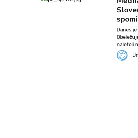
Mednar
Slove
spomi
Danes je
Obeležuje
naleteli 
hladnokrv
Ur
pomorov v