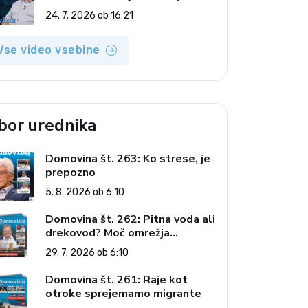
(Odmev tedna, 24. 7. 2026)
24. 7. 2026 ob 16:21
Vse video vsebine
zbor urednika
Domovina št. 263: Ko strese, je
prepozno
5. 8. 2026 ob 6:10
Domovina št. 262: Pitna voda ali
drekovod? Moč omrežja
interesov
29. 7. 2026 ob 6:10
Domovina št. 261: Raje kot
otroke sprejemamo migrante