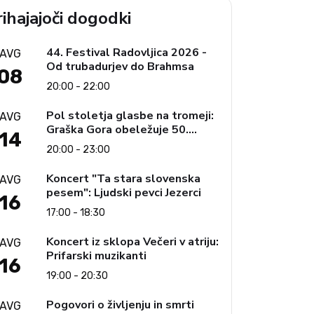
ihajajoči dogodki
44. Festival Radovljica 2026 -
AVG
Od trubadurjev do Brahmsa
08
20:00 - 22:00
Pol stoletja glasbe na tromeji:
AVG
Graška Gora obeležuje 50.
14
jubilejni festival narodno-
20:00 - 23:00
zabavne glasbe
Koncert "Ta stara slovenska
AVG
pesem": Ljudski pevci Jezerci
16
17:00 - 18:30
Koncert iz sklopa Večeri v atriju:
AVG
Prifarski muzikanti
16
19:00 - 20:30
Pogovori o življenju in smrti
AVG