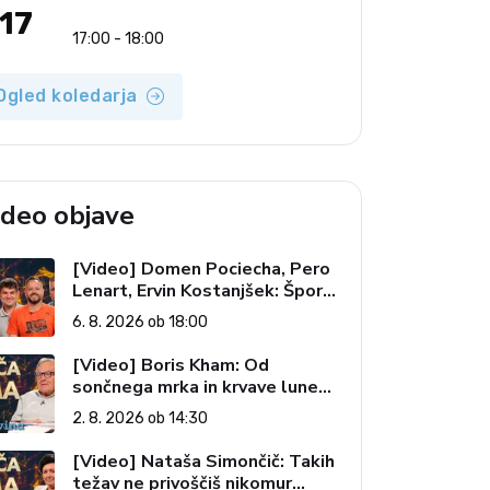
17
17:00 - 18:00
Ogled koledarja
ideo objave
[Video] Domen Pociecha, Pero
Lenart, Ervin Kostanjšek: Šport
specialcev (Vroča tema, 6. 8.
6. 8. 2026 ob 18:00
2026)
[Video] Boris Kham: Od
sončnega mrka in krvave lune
do slovenskih pečatov v vesolju
2. 8. 2026 ob 14:30
(Vroča tema, 2. 8. 2026)
[Video] Nataša Simončič: Takih
težav ne privoščiš nikomur