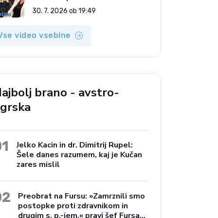
(Vroča tema, 30. 7. 2026)
30. 7. 2026 ob 19:49
Vse video vsebine
ajbolj brano - avstro-
grska
01
Jelko Kacin in dr. Dimitrij Rupel:
Šele danes razumem, kaj je Kučan
zares mislil
02
Preobrat na Fursu: »Zamrznili smo
postopke proti zdravnikom in
drugim s. p.-jem,« pravi šef Fursa