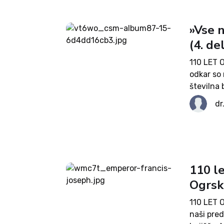
»Vse n
(4. de
110 LET 
odkar so 
številna 
Objavljam
dr
zaznamova
110 l
Ogrsko
110 LET 
naši pred