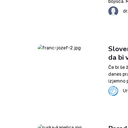
bojišča. 
njihove m
dr
skrbi, ki...
Sloven
da bi
Če bi še 
danes pr
izjemno p
marsikat
Ur
skorajda 