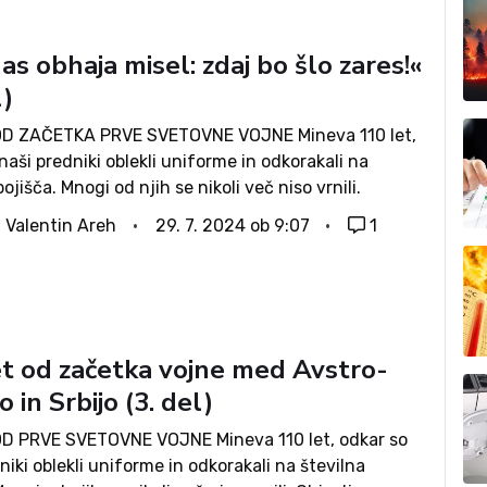
as obhaja misel: zdaj bo šlo zares!«
l)
OD ZAČETKA PRVE SVETOVNE VOJNE Mineva 110 let,
naši predniki oblekli uniforme in odkorakali na
bojišča. Mnogi od njih se nikoli več niso vrnili.
o njihove misli, opisujemo dogodke, ki so jih
. Valentin Areh
29. 7. 2024 ob 9:07
1
li, in skrbi,...
et od začetka vojne med Avstro-
 in Srbijo (3. del)
OD PRVE SVETOVNE VOJNE Mineva 110 let, odkar so
niki oblekli uniforme in odkorakali na številna