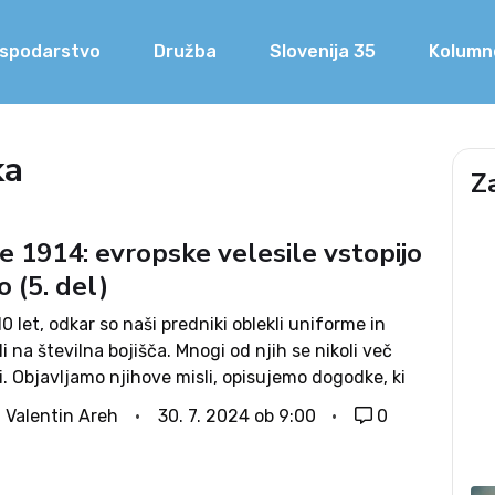
spodarstvo
Družba
Slovenija 35
Kolumn
ka
Z
e 1914: evropske velesile vstopijo
o (5. del)
0 let, odkar so naši predniki oblekli uniforme in
i na številna bojišča. Mnogi od njih se nikoli več
li. Objavljamo njihove misli, opisujemo dogodke, ki
namovali, in skrbi, ki jim niso dale spati.
. Valentin Areh
30. 7. 2024 ob 9:00
0
ljamo vam...