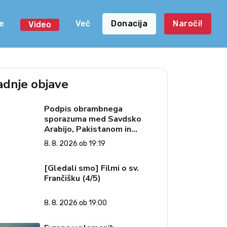
e
Več
Donacija
Naroči!
Video
adnje objave
Podpis obrambnega
sporazuma med Savdsko
Arabijo, Pakistanom in
Turčijo
8. 8. 2026 ob 19:19
[Gledali smo] Filmi o sv.
Frančišku (4/5)
8. 8. 2026 ob 19:00