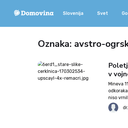
Slovenija
Svet
Go
Oznaka: avstro-ogrs
Poletj
v vojn
Mineva 11
odkorakal
niso vrni
so jih zaz
dr
Predstav