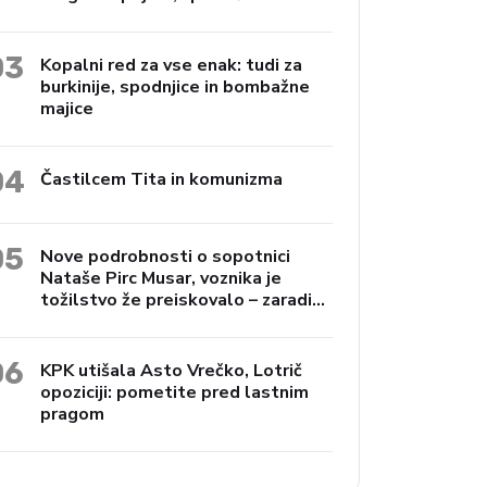
Janko Preac
03
Kopalni red za vse enak: tudi za
burkinije, spodnjice in bombažne
majice
04
Častilcem Tita in komunizma
05
Nove podrobnosti o sopotnici
Nataše Pirc Musar, voznika je
tožilstvo že preiskovalo – zaradi
trgovine z drogami
06
KPK utišala Asto Vrečko, Lotrič
opoziciji: pometite pred lastnim
pragom