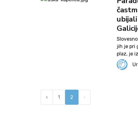
Parad
častmi
ubijal
Galici
Slovesnos
jih je pr
plaz, je 
prerasel
Ur
nivoja, ki
‹
1
2
›