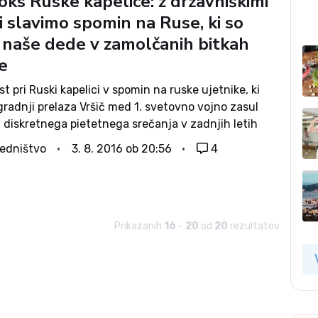
oks Ruske kapelice: z državniškimi
 slavimo spomin na Ruse, ki so
i naše dede v zamolčanih bitkah
je
t pri Ruski kapelici v spomin na ruske ujetnike, ki
i gradnji prelaza Vršič med 1. svetovno vojno zasul
iz diskretnega pietetnega srečanja v zadnjih letih
 v prvovrsten politični dogodek meddržavnega
edništvo
3. 8. 2016 ob 20:56
4
 se ga...
Prikazanih
16
-
20
od
20
rezultatov