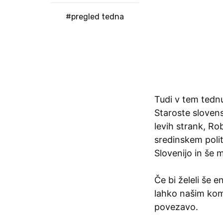
#pregled tedna
Tudi v tem tednu
Staroste sloven
levih strank, Ro
sredinskem poli
Slovenijo in še
Če bi želeli še e
lahko našim kom
povezavo.