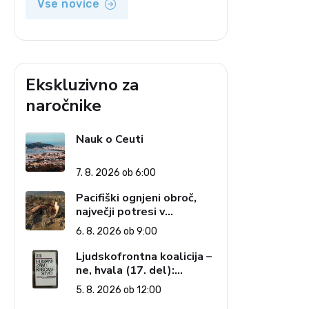
Vse novice
Ekskluzivno za
naročnike
Nauk o Ceuti
7. 8. 2026 ob 6:00
Pacifiški ognjeni obroč,
največji potresi v
zgodovini in cena pozabe
6. 8. 2026 ob 9:00
Ljudskofrontna koalicija –
ne, hvala (17. del):
Priprave na sestop z
5. 8. 2026 ob 12:00
oblasti – dvorska