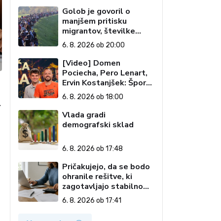
Golob je govoril o
manjšem pritisku
migrantov, številke
govorijo drugače
6. 8. 2026 ob 20:00
[Video] Domen
Pociecha, Pero Lenart,
Ervin Kostanjšek: Šport
specialcev (Vroča tema,
6. 8. 2026 ob 18:00
6. 8. 2026)
Vlada gradi
demografski sklad
6. 8. 2026 ob 17:48
Pričakujejo, da se bodo
ohranile rešitve, ki
zagotavljajo stabilno
davčno okolje
6. 8. 2026 ob 17:41