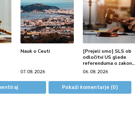
?
Nauk o Ceuti
[Prejeli smo] SLS ob
odločitvi US glede
referenduma o zakonu
o interventnih ukrepih
07. 08. 2026
06. 08. 2026
za razvoj Slovenije
entiraj
Pokaži komentarje (
0
)