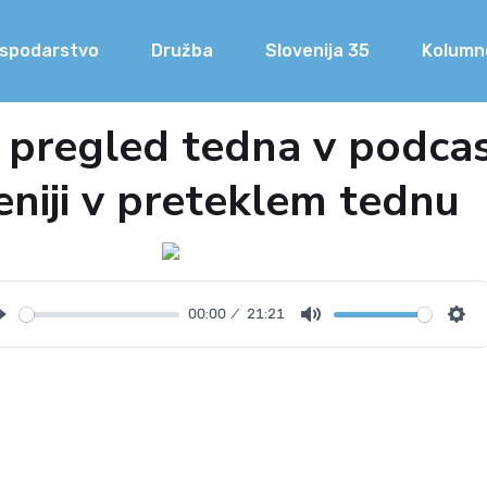
spodarstvo
Družba
Slovenija 35
Kolumn
i pregled tedna v podca
eniji v preteklem tednu
00:00
21:21