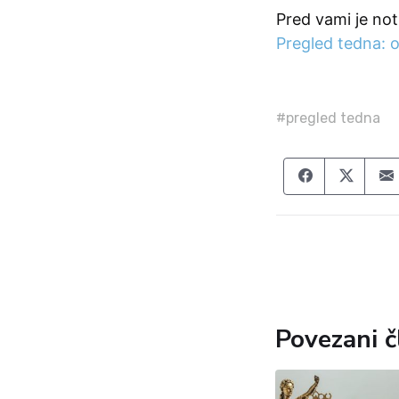
Pred vami je not
Pregled tedna: o
#pregled tedna
Share on F
Share
Povezani č