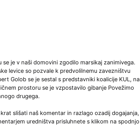
 se je v naši domovini zgodilo marsikaj zanimivega.
ske levice so pozvale k predvolilnemu zavezništvu
bert Golob se je sestal s predstavniki koalicije KUL, na
tičnem prostoru se je vzpostavilo gibanje Povežimo
 mnogo drugega.
nkrat slišati naš komentar in razlago ozadij dogajanja,
entarjem uredništva prisluhnete s klikom na spodnjo