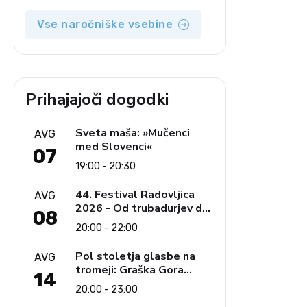
opozicija 6: Gramsci na
delu: Revija 2000 in
Vse naročniške vsebine
revolucionarna izvotlitev
krščanstva
Prihajajoči dogodki
Sveta maša: »Mučenci
AVG
med Slovenci«
07
19:00 - 20:30
44. Festival Radovljica
AVG
2026 - Od trubadurjev do
08
Brahmsa
20:00 - 22:00
Pol stoletja glasbe na
AVG
tromeji: Graška Gora
14
obeležuje 50. jubilejni
20:00 - 23:00
festival narodno-zabavne