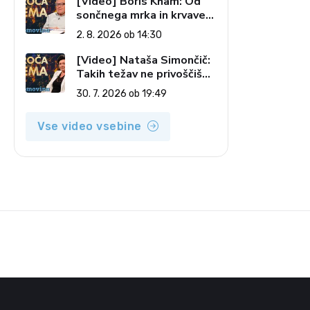
[Video] Boris Kham: Od
sončnega mrka in krvave
lune do slovenskih
2. 8. 2026 ob 14:30
pečatov v vesolju (Vroča
tema, 2. 8. 2026)
[Video] Nataša Simončič:
Takih težav ne privoščiš
nikomur (Vroča tema, 30.
30. 7. 2026 ob 19:49
7. 2026)
Vse video vsebine