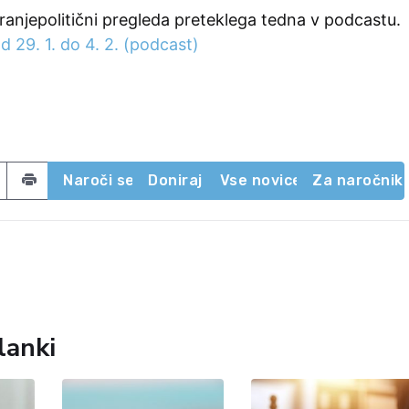
ranjepolitični pregleda preteklega tedna v podcastu.
d 29. 1. do 4. 2. (podcast)
acebook
 on Twitter
Share by email
Naroči se
Doniraj
Vse novice
Za naročnik
lanki