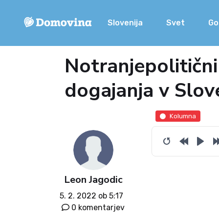
Slovenija
Svet
Go
Notranjepolitičn
dogajanja v Slov
Kolumna
Leon Jagodic
5. 2. 2022 ob 5:17
0 komentarjev