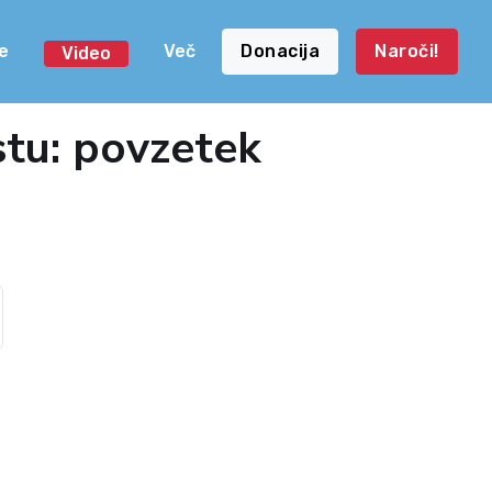
e
Več
Donacija
Naroči!
Video
stu: povzetek