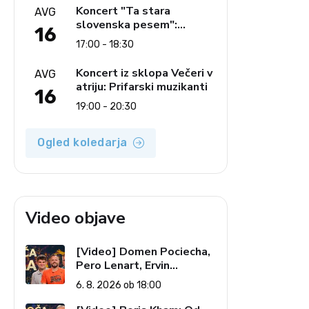
glasbe
Koncert "Ta stara
AVG
slovenska pesem":
16
Ljudski pevci Jezerci
17:00 - 18:30
Koncert iz sklopa Večeri v
AVG
atriju: Prifarski muzikanti
16
19:00 - 20:30
Ogled koledarja
Video objave
[Video] Domen Pociecha,
Pero Lenart, Ervin
Kostanjšek: Šport
6. 8. 2026 ob 18:00
specialcev (Vroča tema, 6.
8. 2026)