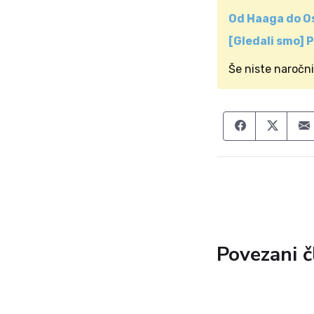
Od Haaga do Os
[Gledali smo] 
Še niste naročn
Share on F
Share
Povezani č