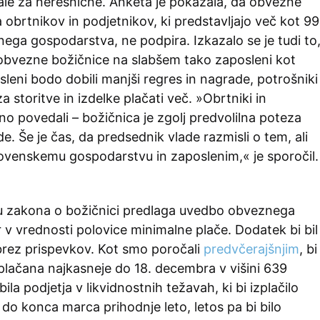
ale za neresnične. Anketa je pokazala, da obvezne
 obrtnikov in podjetnikov, ki predstavljajo več kot 99
ega gospodarstva, ne podpira. Izkazalo se je tudi to
obvezne božičnice na slabšem tako zaposleni kot
sleni bodo dobili manjši regres in nagrade, potrošniki
 storitve in izdelke plačati več. »Obrtniki in
sno povedali – božičnica je zgolj predvolilna poteza
e. Še je čas, da predsednik vlade razmisli o tem, ali
lovenskemu gospodarstvu in zaposlenim,« je sporočil.
u zakona o božičnici predlaga uvedbo obveznega
r v vrednosti polovice minimalne plače. Dodatek bi bil
rez prispevkov. Kot smo poročali
predvčerajšnjim
, bi
zplačana najkasneje do 18. decembra v višini 639
bila podjetja v likvidnostnih težavah, ki bi izplačilo
do konca marca prihodnje leto, letos pa bi bilo