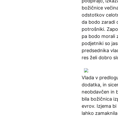
podpirajo, izkaz
božičnice večina
odstotkov celotn
da bodo zaradi 
potrošniki. Zapo
pa bodo morali za
podjetniki so ja
predsednika vlad
res želi dobro s
Vlada v predlog
dodatka, in sice
neobdavčen in b
bila božičnica i
evrov. Izjema bi 
lahko zamaknila 