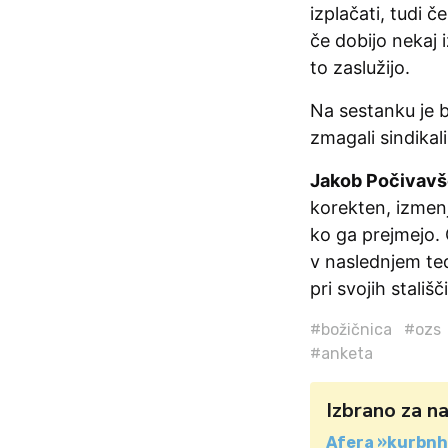
izplačati, tudi 
če dobijo nekaj i
to zaslužijo.
Na sestanku je b
zmagali sindikal
Jakob Počivav
korekten, izmenj
ko ga prejmejo. G
v naslednjem ted
pri svojih stališč
#božičnica
#ozs
#anketa
Izbrano za n
Afera »kurbnh