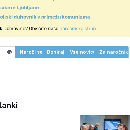
ake in Ljubljane
Poljski duhovnik v primežu komunizma
ik Domovine? Obiščite našo
naročniško stran
acebook
 on Twitter
Share by email
Naroči se
Doniraj
Vse novice
Za naročnik
lanki