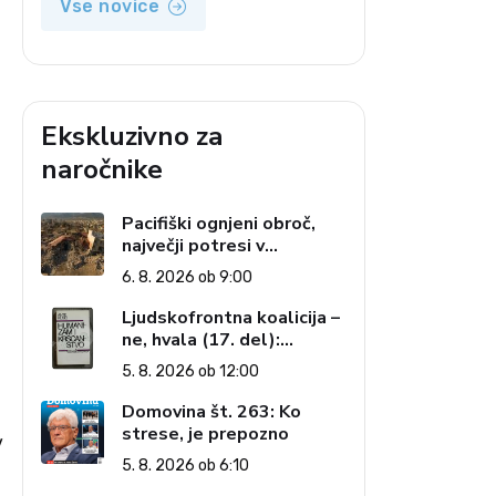
Vse novice
Ekskluzivno za
naročnike
Pacifiški ognjeni obroč,
največji potresi v
zgodovini in cena pozabe
6. 8. 2026 ob 9:00
Ljudskofrontna koalicija –
ne, hvala (17. del):
Priprave na sestop z
5. 8. 2026 ob 12:00
oblasti – dvorska
opozicija 6: Gramsci na
Domovina št. 263: Ko
delu: Revija 2000 in
strese, je prepozno
v
revolucionarna izvotlitev
5. 8. 2026 ob 6:10
krščanstva