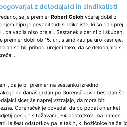
ogovarjal z delodajalci in sindikalisti
vedano, se je premier
Robert Golob
včeraj dobil z
dnjem hipu je povabil tudi sindikaliste, ki so dan prej
 da vabila niso prejeli. Sestanek sicer ni bil skupen,
je premier dobil ob 15. uri, s sindikati pa uro kasneje.
ijah so bili prihodi urejeni tako, da se delodajalci s
srečali.
nil, da je bil premier na sestanku izredno
Tako je na današnji dan po Gorenščkovih besedah še
ajalci sicer še naprej vztrajajo, da mora biti
ezna. Gorenšček je povedal, da po podatkih anket
djetij posluje s težavami, 64 odstotkov ima namen
ti, le šest odstotkov pa je takih, ki božičnice ne želij