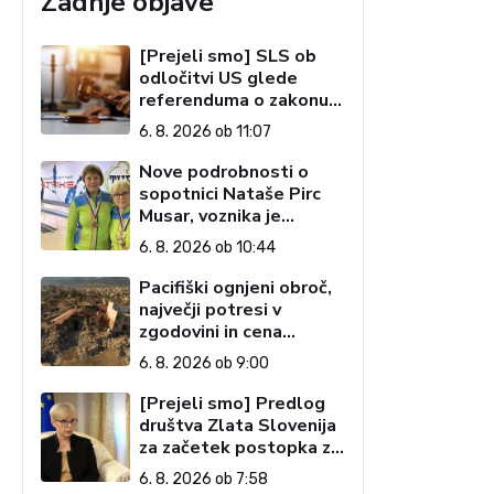
Zadnje objave
[Prejeli smo] SLS ob
odločitvi US glede
referenduma o zakonu o
interventnih ukrepih za
6. 8. 2026 ob 11:07
razvoj Slovenije
Nove podrobnosti o
sopotnici Nataše Pirc
Musar, voznika je
tožilstvo že
6. 8. 2026 ob 10:44
preiskovalo – zaradi
trgovine z drogami
Pacifiški ognjeni obroč,
največji potresi v
zgodovini in cena
pozabe
6. 8. 2026 ob 9:00
[Prejeli smo] Predlog
društva Zlata Slovenija
za začetek postopka za
preučitev pogojev za
6. 8. 2026 ob 7:58
ustavno obtožbo