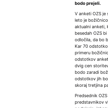
bodo prejeli.
V anketi OZS je
leto je božičnic
aktualni anketi,
besedah OZS bi 
odločila, da bo 
Kar 70 odstotko
primeru božičnic
odstotkov anketi
dvig cen storite
bodo zaradi boži
odstotkov jih bo
skoraj tretjina p
Predsednik OZ
predstavnikov vl