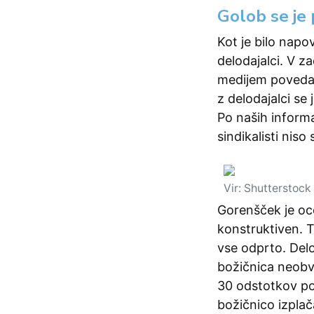
Golob se je p
Kot je bilo napo
delodajalci. V za
medijem povedali,
z delodajalci se 
Po naših informac
sindikalisti niso 
Vir: Shutterstock
Gorenšček je oce
konstruktiven. 
vse odprto. Delod
božičnica neobv
30 odstotkov po
božičnico izplača