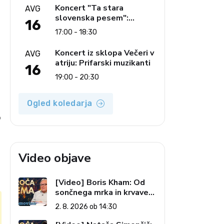
glasbe
Koncert "Ta stara
AVG
slovenska pesem":
16
Ljudski pevci Jezerci
17:00 - 18:30
Koncert iz sklopa Večeri v
AVG
atriju: Prifarski muzikanti
16
19:00 - 20:30
Ogled koledarja
o
Video objave
[Video] Boris Kham: Od
sončnega mrka in krvave
lune do slovenskih
2. 8. 2026 ob 14:30
pečatov v vesolju (Vroča
tema, 2. 8. 2026)