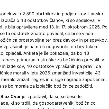
 sodelovalo 2.890 obrtnikov in podjetnikov. Lansko
o izplačalo 43 odstotkov članov, ki so sodelovali v
 ki je bila opravljena med 13. in 17. oktobrom 2025. Po
se ta odstotek znatno povečal, če bi se vlada
božičnica prostovoljna ter brez davkov in prispevkov.
v vprašanih je namreč odgovorilo, da bi v takem
o izplačali. Anketa je še pokazala, da bo 48
rancev primoranih stroške za božičnico prevaliti v
v in izdelkov, 40 odstotkov vprašanih pa pravi, da
čnice morali v letu 2026 zmanjšati investicije. 43
 moralo znižati regres in druge nagrade zaposlenim,
a se bo morala za izplačilo božičnice zadolžiti.
S
Blaž Cvar
je izpostavil, da so se besede
ade, ki so trdili, da gospodarstveniki božičnico