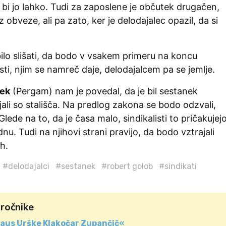
če bi jo lahko. Tudi za zaposlene je občutek drugačen,
z obveze, ali pa zato, ker je delodajalec opazil, da si
ilo slišati, da bodo v vsakem primeru na koncu
isti, njim se namreč daje, delodajalcem pa se jemlje.
šek
(Pergam) nam je povedal, da je bil sestanek
ali so stališča. Na predlog zakona se bodo odzvali,
lede na to, da je časa malo, sindikalisti to pričakujej
nu. Tudi na njihovi strani pravijo, da bodo vztrajali
ih.
#delodajalci
#sestanek
#robert golob
#sindikati
aročnike
aus Urške Klakočar Zupančič«