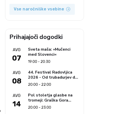
Vse naročniške vsebine
Prihajajoči dogodki
Sveta maša: »Mučenci
AVG
med Slovenci«
07
19:00 - 20:30
44. Festival Radovljica
AVG
2026 - Od trubadurjev do
08
Brahmsa
20:00 - 22:00
Pol stoletja glasbe na
AVG
tromeji: Graška Gora
14
obeležuje 50. jubilejni
20:00 - 23:00
festival narodno-zabavne
o