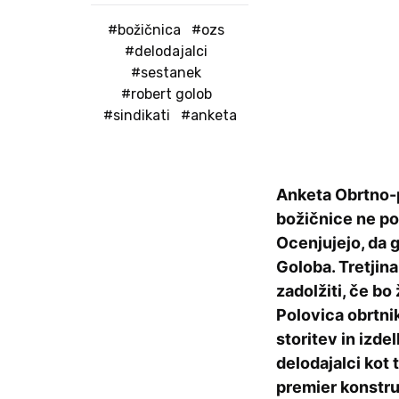
#božičnica
#ozs
#delodajalci
#sestanek
#robert golob
#sindikati
#anketa
Anketa Obrtno-p
božičnice ne po
Ocenjujejo, da 
Goloba. Tretjin
zadolžiti, če bo
Polovica obrtni
storitev in izde
delodajalci kot t
premier konstru