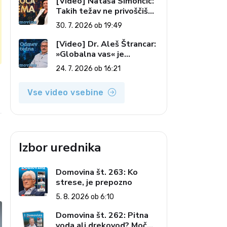
[Video] Nataša Simončič:
Takih težav ne privoščiš
nikomur (Vroča tema, 30.
30. 7. 2026 ob 19:49
7. 2026)
[Video] Dr. Aleš Štrancar:
»Globalna vas« je
zatiranje vseh (Odmev
24. 7. 2026 ob 16:21
tedna, 24. 7. 2026)
e
Vse video vsebine
Izbor urednika
Domovina št. 263: Ko
strese, je prepozno
5. 8. 2026 ob 6:10
Domovina št. 262: Pitna
voda ali drekovod? Moč