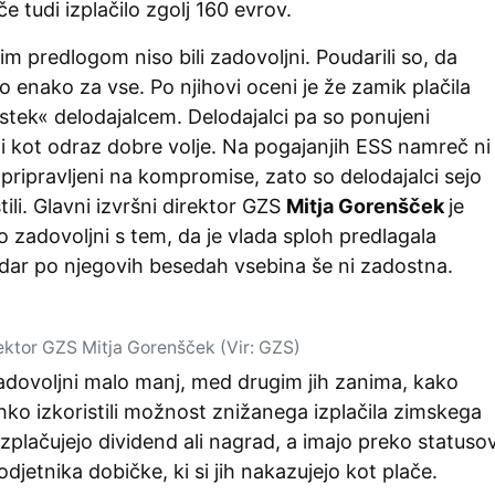
tudi izplačilo zgolj 160 evrov.
im predlogom niso bili zadovoljni. Poudarili so, da
lo enako za vse. Po njihovi oceni je že zamik plačila
tek« delodajalcem. Delodajalci pa so ponujeni
i kot odraz dobre volje. Na pogajanjih ESS namreč ni
i pripravljeni na kompromise, zato so delodajalci sejo
ili. Glavni izvršni direktor GZS
Mitja Gorenšček
je
o zadovoljni s tem, da je vlada sploh predlagala
ar po njegovih besedah vsebina še ni zadostna.
rektor GZS Mitja Gorenšček (Vir: GZS)
zadovoljni malo manj, med drugim jih zanima, kako
hko izkoristili možnost znižanega izplačila zimskega
izplačujejo dividend ali nagrad, a imajo preko statuso
jetnika dobičke, ki si jih nakazujejo kot plače.