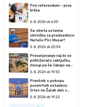
predsednice Republike
Prvi referendum – prva
Slovenije
bitka
,
6. 8. 2026 ob 6:00
Se obeta ustavna
obtožba za predsednico
Natašo Pirc Musar?
5. 8. 2026 ob 20:54
Preseljevanje naj bi se
približevalo zaključku,
mnogi pa še čakajo na
domove
5. 8. 2026 ob 19:50
Pravilnik o pokopu
posmrtnih ostankov
žrtev na Žalah dali v
javno razpravo
5. 8. 2026 ob 19:23