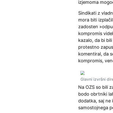
izjemoma mogoče 
Sindikati z vladn
mora biti izplači
zadosten »odpus
kompromis videl
kazalo, da bi bil
protestno zapust
komentiral, da s
kompromis, vend
Glavni izvršni di
Na OZS so bili 
bodo obrtniki la
dodatka, saj ne 
samostojnega pod