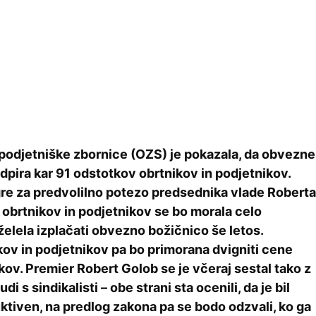
odjetniške zbornice (OZS) je pokazala, da obvezne
dpira kar 91 odstotkov obrtnikov in podjetnikov.
gre za predvolilno potezo predsednika vlade Roberta
a obrtnikov in podjetnikov se bo morala celo
 želela izplačati obvezno božičnico še letos.
kov in podjetnikov pa bo primorana dvigniti cene
lkov. Premier Robert Golob se je včeraj sestal tako z
udi s sindikalisti – obe strani sta ocenili, da je bil
ktiven, na predlog zakona pa se bodo odzvali, ko ga