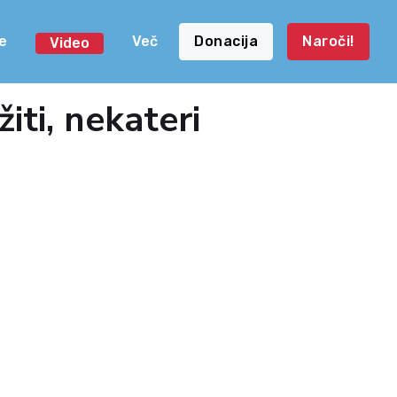
e
Več
Donacija
Naroči!
Video
iti, nekateri