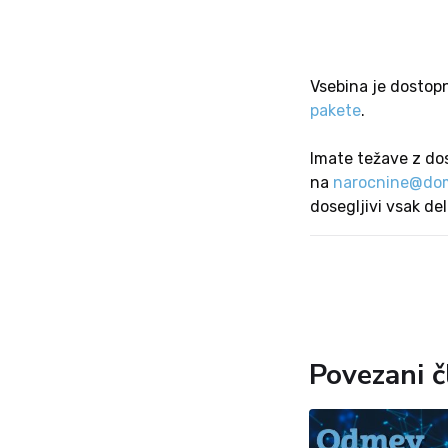
Vsebina je dostop
pakete
.
Imate težave z do
na
narocnine@dom
dosegljivi vsak de
Povezani č