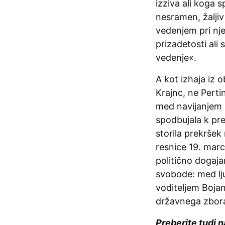
izziva ali koga 
nesramen, žaljiv
vedenjem pri nj
prizadetosti ali
vedenje«.
A kot izhaja iz 
Krajnc, ne Pertin
med navijanjem 
spodbujala k pre
storila prekršek
resnice 19. mar
politično dogaja
svobode: med lju
voditeljem Boja
državnega zbor
Preberite tudi n