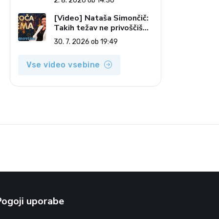
2. 8. 2026 ob 14:30
pečatov v vesolju (Vroča
tema, 2. 8. 2026)
[Video] Nataša Simončič:
Takih težav ne privoščiš
nikomur (Vroča tema, 30.
30. 7. 2026 ob 19:49
7. 2026)
Vse video vsebine
Pogoji uporabe