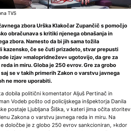
lona TVS
žavnega zbora Urška Klakočar Zupančič s pomočjo
jsko obračunava s kritiki njenega obnašanja in
ga zbora. Namesto da bi jih sama tožila
 kazensko, če se čuti prizadeto, stvar prepusti
lede izjav »malopridnežev« ugotovijo, da gre za
 reda in miru. Globa je 250 evrov. Gre za grobo
, saj se v takih primerih Zakon o varstvu javnega
loh ne more uporabiti.
ta dobila politični komentator Aljuš Pertinač in
oman Vodeb pošto od policijskega inšpektorja Danila
ske postaje Ljubljana Šiška, v kateri jima očita storitev
lenu Zakona o varstvu javnega reda in miru. Na
e določbe je z globo 250 evrov sankcioniran, »kdor