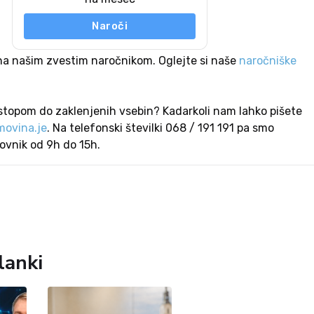
Naroči
na našim zvestim naročnikom. Oglejte si naše
naročniške
stopom do zaklenjenih vsebin? Kadarkoli nam lahko pišete
ovina.je
. Na telefonski številki 068 / 191 191 pa smo
lovnik od 9h do 15h.
lanki