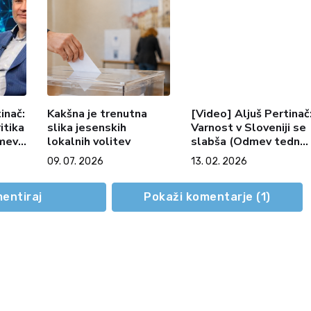
inač:
Kakšna je trenutna
[Video] Aljuš Pertinač
itika
slika jesenskih
Varnost v Sloveniji se
dmev
lokalnih volitev
slabša (Odmev tedna,
13. 2. 2026)
09. 07. 2026
13. 02. 2026
entiraj
Pokaži komentarje (
1
)