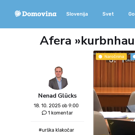
Slovenija
Svet
Go
Afera »kurbnhau
Naročnina
Nenad Glücks
18. 10. 2025 ob 9:00
1 komentar
#urška klakočar