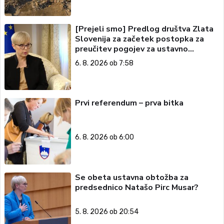
[Prejeli smo] Predlog društva Zlata
Slovenija za začetek postopka za
preučitev pogojev za ustavno
obtožbo predsednice Republike
6. 8. 2026 ob 7:58
Slovenije
Prvi referendum – prva bitka
6. 8. 2026 ob 6:00
Se obeta ustavna obtožba za
predsednico Natašo Pirc Musar?
5. 8. 2026 ob 20:54