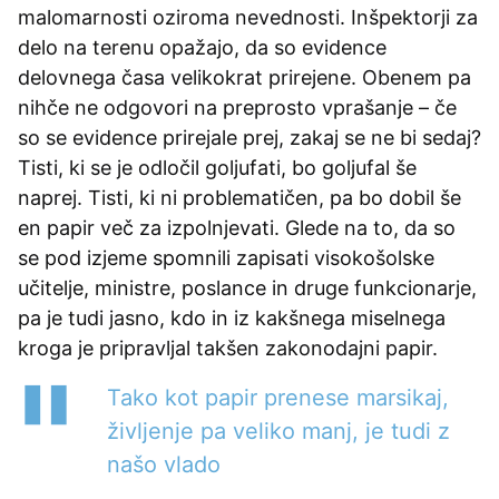
malomarnosti oziroma nevednosti. Inšpektorji za
delo na terenu opažajo, da so evidence
delovnega časa velikokrat prirejene. Obenem pa
nihče ne odgovori na preprosto vprašanje – če
so se evidence prirejale prej, zakaj se ne bi sedaj?
Tisti, ki se je odločil goljufati, bo goljufal še
naprej. Tisti, ki ni problematičen, pa bo dobil še
en papir več za izpolnjevati. Glede na to, da so
se pod izjeme spomnili zapisati visokošolske
učitelje, ministre, poslance in druge funkcionarje,
pa je tudi jasno, kdo in iz kakšnega miselnega
kroga je pripravljal takšen zakonodajni papir.
Tako kot papir prenese marsikaj,
življenje pa veliko manj, je tudi z
našo vlado