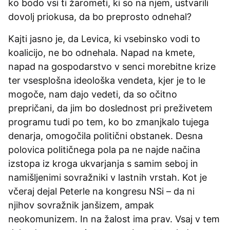
ko bodo vsi ti žarometi, ki so na njem, ustvarili
dovolj priokusa, da bo preprosto odnehal?
Kajti jasno je, da Levica, ki vsebinsko vodi to
koalicijo, ne bo odnehala. Napad na kmete,
napad na gospodarstvo v senci morebitne krize
ter vsesplošna ideološka vendeta, kjer je to le
mogoče, nam dajo vedeti, da so očitno
prepričani, da jim bo doslednost pri preživetem
programu tudi po tem, ko bo zmanjkalo tujega
denarja, omogočila politični obstanek. Desna
polovica političnega pola pa ne najde načina
izstopa iz kroga ukvarjanja s samim seboj in
namišljenimi sovražniki v lastnih vrstah. Kot je
včeraj dejal Peterle na kongresu NSi – da ni
njihov sovražnik janšizem, ampak
neokomunizem. In na žalost ima prav. Vsaj v tem