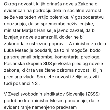
Okrog novosti, ki jih prinaša novela Zakona o
evidencah na področju dela in socialne varnosti,
se že ves teden vrtijo polemike. V gospodarstvu
opozarjajo, da so spremembe neživljenjske,
minister Matjaž Han se je javno zavzel, da bi
izvajanje novele zamrznili, dokler ne bi
zakonodaje ustrezno popravili. A minister za delo
Luka Mesec je poudaril, da to ni mogoče, bodo
pa sprejemali pripombe, komentarje, predloge.
Poslanska skupina SDS je vložila predlog novele
zakona, ki črta vse člene oziroma novosti, ki jih
predlaga vlada. Sprejete novosti želijo ustaviti
tudi poslanci NSi.
V Zvezi svobodnih sindikatov Slovenije (ZSSS)
podobno kot minister Mesec poudarjajo, da je
evidentiranje namenjeno predvsem