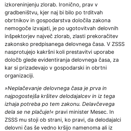
izkoreninjenju zlorab. Ironično, prav v
gradbeništvu, kjer naj bi bilo po trditvah
obrtnikov in gospodarstva določila zakona
nemogoče izvajati, je po ugotovitvah delovnih
inšpektorjev največ zlorab, zlasti prekoračitev
zakonsko predpisanega delovnega časa. V ZSSS
nasprotujejo kakršni koli prestavitvi uporabe
določb glede evidentiranja delovnega časa, za
kar si prizadevajo v gospodarski in obrtni
organizaciji.
»Neplačevanje delovnega časa je prva in
najpogostejša kršitev delodajalcev in iz tega
izhaja potreba po tem zakonu. Delavčevega
dela se ne plačuje!«
pravi minister Mesec. In
ZSSS mu stoji ob strani, ko pravi, da delodajalci
delovni čas še vedno kršijo namenoma ali iz