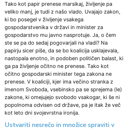
Tako kot papir prenese marsikaj, življenje pa
veliko manj, je tudi z našo vlado. Uvajajo zakon,
ki bo posegel v življenje vsakega
gospodarstvenika v državi in minister za
gospodarstvo mu javno nasprotuje. Ja, o čem
ste se pa do sedaj pogovarjali na vladi? Na
papirju sicer piše, da se bo koalicija usklajevala,
nastopala enotno, in podoben političen balast, ki
ga pa življenje očitno ne prenese. Tako kot
očitno gospodarski minister tega zakona ne
prenese. V koaliciji, kjer ima večino stranka z
imenom Svoboda, vsebinsko pa se sprejema (le)
zakone, ki omejujejo svobodo vsakogar, ki še ni
popolnoma odvisen od države, pa je itak že več
kot leto dni svojevrstna ironija.
Ustvariti nesrečo in množice spraviti v