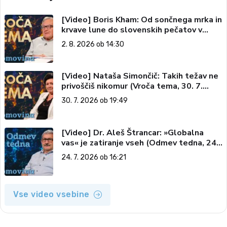
[Video] Boris Kham: Od sončnega mrka in
krvave lune do slovenskih pečatov v
vesolju (Vroča tema, 2. 8. 2026)
2. 8. 2026 ob 14:30
[Video] Nataša Simončič: Takih težav ne
privoščiš nikomur (Vroča tema, 30. 7.
2026)
30. 7. 2026 ob 19:49
[Video] Dr. Aleš Štrancar: »Globalna
vas« je zatiranje vseh (Odmev tedna, 24.
7. 2026)
24. 7. 2026 ob 16:21
Vse video vsebine