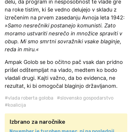
delu, da program in nesposobnost te vlade gre
na roke tistim, ki še vedno delujejo v skladu z
izrečenim na prvem zasedanju Avnoja leta 1942:
»Samo nesrečniki postanejo komunisti. Zato
moramo ustvariti nesrečo in množice spraviti v
obup. Mi smo smrtni sovražniki vsake blaginje,
reda in miru.«
Ampak Golob se bo očitno pač vsak dan pridno
prišel odštempljat na vlado, medtem ko bodo
vladali drugi. Kajti važno, da bo evidenca, ne
rezultat, ki bi omogočal blaginjo državljanom.
#vlada roberta goloba
#slovensko gospodarstvo
#koalicija
Izbrano za naročnike
November je turoben mesec, ni pa poslednji