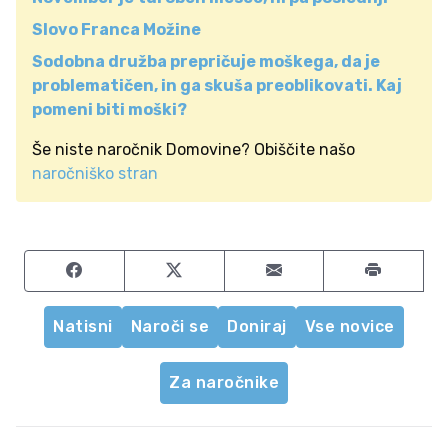
Slovo Franca Možine
Sodobna družba prepričuje moškega, da je
problematičen, in ga skuša preoblikovati. Kaj
pomeni biti moški?
Še niste naročnik Domovine? Obiščite našo
naročniško stran
Share on Facebook
Share on Twitter
Share by email
Natisni
Naroči se
Doniraj
Vse novice
Za naročnike