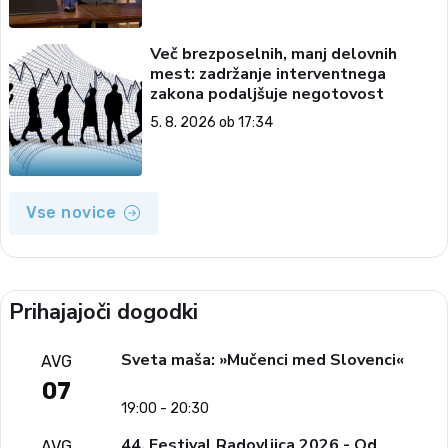
Več brezposelnih, manj delovnih
mest: zadržanje interventnega
zakona podaljšuje negotovost
5. 8. 2026 ob 17:34
Vse novice
Prihajajoči dogodki
Sveta maša: »Mučenci med Slovenci«
AVG
07
19:00 - 20:30
44. Festival Radovljica 2026 - Od
AVG