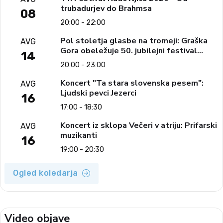
trubadurjev do Brahmsa
08
20:00 - 22:00
Pol stoletja glasbe na tromeji: Graška
AVG
Gora obeležuje 50. jubilejni festival
14
narodno-zabavne glasbe
20:00 - 23:00
Koncert "Ta stara slovenska pesem":
AVG
Ljudski pevci Jezerci
16
17:00 - 18:30
Koncert iz sklopa Večeri v atriju: Prifarski
AVG
muzikanti
16
19:00 - 20:30
Ogled koledarja
Video objave