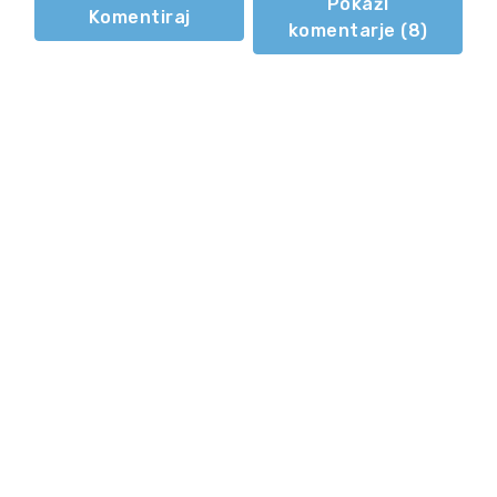
Pokaži
Komentiraj
komentarje (
8
)