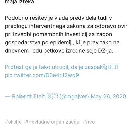
maja izteka.
Podobno rešitev je vlada predvidela tudi v
predlogu interventnega zakona za odpravo ovir
pri izvedbi pomembnih investicij za zagon
gospodarstva po epidemiji, ki je prav tako na
dnevnem redu petkove izredne seje DZ-ja.
Protest ga je tako utrudil, da je zaspal🤔 🤦🏻‍♂️
pic.twitter.com/D3e4rJ2wq9
— ℝ𝕠𝕓𝕖𝕣𝕥 𝔽𝕚𝕤𝕙 🇸🇮 (@mgajver)
May 26, 2020
#okolje
#nevladne organizacije
#nvo