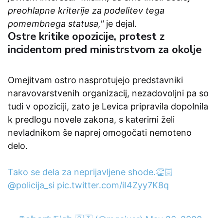
preohlapne kriterije za podelitev tega
pomembnega statusa,"
je dejal.
Ostre kritike opozicije, protest z
incidentom pred ministrstvom za okolje
Omejitvam ostro nasprotujejo predstavniki
naravovarstvenih organizacij, nezadovoljni pa so
tudi v opoziciji, zato je Levica pripravila dopolnila
k predlogu novele zakona, s katerimi želi
nevladnikom še naprej omogočati nemoteno
delo.
Tako se dela za neprijavljene shode.👏🏻
@policija_si
pic.twitter.com/iI4Zyy7K8q