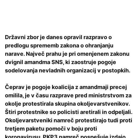
Državni zbor je danes opravil razpravo o
predlogu sprememb zakona o ohranjanju
narave. Največ prahu je pri omenjenem zakonu
dvignil amandma SNS, ki zaostruje pogoje
sodelovanja nevladnih organizacij v postopkih.
Čeprav je pogoje koalicija z amandmaji precej
omilila, je v času razprave pred ministrstvom za
okolje protestirala skupina okoljevarstvenikov.
Štiri protestnike so policisti aretirali in odpeljali.
Okoljevarstveniki namreč protestirajo tudi proti
tretjem paketu pomoči v boju proti
koronavirusu. PKP3 namreč pospešuje izdajo