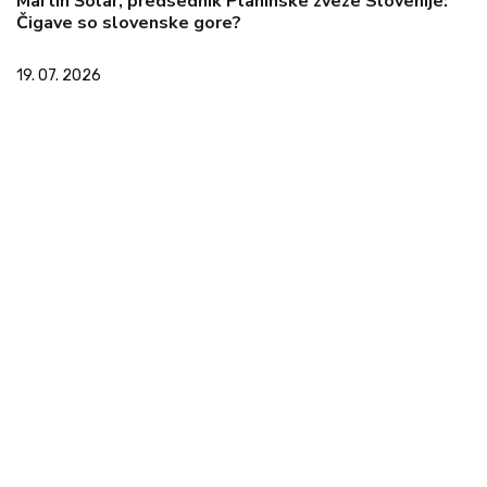
Martin Šolar, predsednik Planinske zveze Slovenije:
Čigave so slovenske gore?
19. 07. 2026