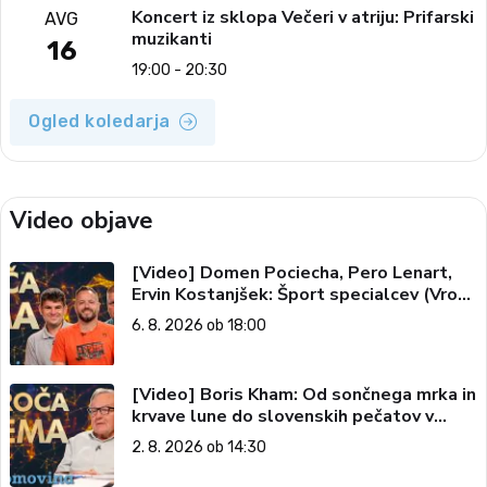
Koncert iz sklopa Večeri v atriju: Prifarski
AVG
muzikanti
16
19:00 - 20:30
Ogled koledarja
Video objave
[Video] Domen Pociecha, Pero Lenart,
Ervin Kostanjšek: Šport specialcev (Vroča
tema, 6. 8. 2026)
6. 8. 2026 ob 18:00
[Video] Boris Kham: Od sončnega mrka in
krvave lune do slovenskih pečatov v
vesolju (Vroča tema, 2. 8. 2026)
2. 8. 2026 ob 14:30