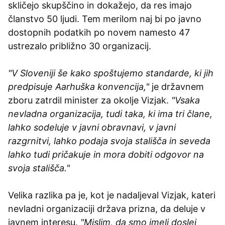
skličejo skupščino in dokažejo, da res imajo
članstvo 50 ljudi. Tem merilom naj bi po javno
dostopnih podatkih po novem namesto 47
ustrezalo približno 30 organizacij.
"V Sloveniji še kako spoštujemo standarde, ki jih
predpisuje Aarhuška konvencija,"
je državnem
zboru zatrdil minister za okolje Vizjak.
"Vsaka
nevladna organizacija, tudi taka, ki ima tri člane,
lahko sodeluje v javni obravnavi, v javni
razgrnitvi, lahko podaja svoja stališča in seveda
lahko tudi pričakuje in mora dobiti odgovor na
svoja stališča."
Velika razlika pa je, kot je nadaljeval Vizjak, kateri
nevladni organizaciji država prizna, da deluje v
javnem interesu.
"Mislim, da smo imeli doslej