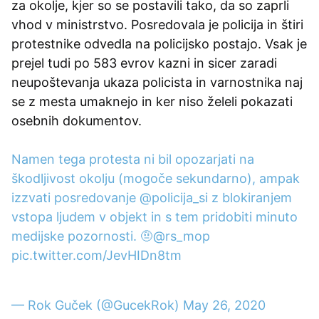
za okolje, kjer so se postavili tako, da so zaprli
vhod v ministrstvo. Posredovala je policija in štiri
protestnike odvedla na policijsko postajo. Vsak je
prejel tudi po 583 evrov kazni in sicer zaradi
neupoštevanja ukaza policista in varnostnika naj
se z mesta umaknejo in ker niso želeli pokazati
osebnih dokumentov.
Namen tega protesta ni bil opozarjati na
škodljivost okolju (mogoče sekundarno), ampak
izzvati posredovanje
@policija_si
z blokiranjem
vstopa ljudem v objekt in s tem pridobiti minuto
medijske pozornosti. 🤨
@rs_mop
pic.twitter.com/JevHIDn8tm
— Rok Guček (@GucekRok)
May 26, 2020