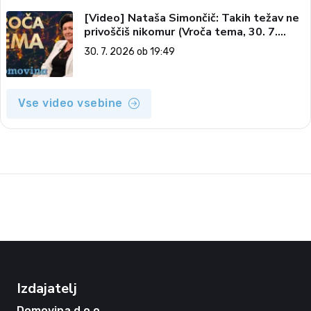
[Video] Nataša Simončič: Takih težav ne
privoščiš nikomur (Vroča tema, 30. 7.
2026)
30. 7. 2026 ob 19:49
Vse video vsebine
Izdajatelj
Domovina d.o.o.