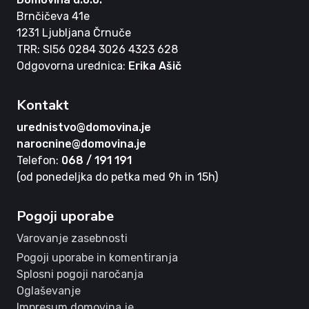
Brnčičeva 41e
1231 Ljubljana Črnuče
TRR: SI56 0284 3026 4323 628
Odgovorna urednica:
Erika Ašič
Kontakt
urednistvo@domovina.je
narocnine@domovina.je
Telefon:
068 / 191 191
(od ponedeljka do petka med 9h in 15h)
Pogoji uporabe
Varovanje zasebnosti
Pogoji uporabe in komentiranja
Splosni pogoji naročanja
Oglaševanje
Impresum domovina.je