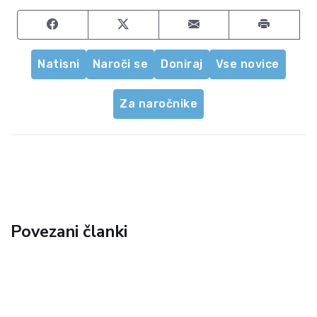
Share on Facebook
Share on Twitter
Share by email
Natisni
Naroči se
Doniraj
Vse novice
Za naročnike
Povezani članki