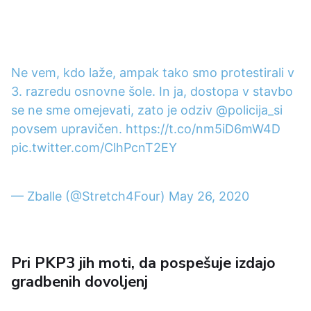
Ne vem, kdo laže, ampak tako smo protestirali v
3. razredu osnovne šole. In ja, dostopa v stavbo
se ne sme omejevati, zato je odziv
@policija_si
povsem upravičen.
https://t.co/nm5iD6mW4D
pic.twitter.com/ClhPcnT2EY
— Zballe (@Stretch4Four)
May 26, 2020
Pri PKP3 jih moti, da pospešuje izdajo
gradbenih dovoljenj