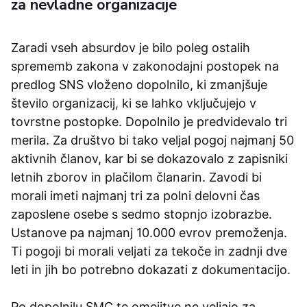
za nevladne organizacije
Zaradi vseh absurdov je bilo poleg ostalih
sprememb zakona v zakonodajni postopek na
predlog SNS vloženo dopolnilo, ki zmanjšuje
število organizacij, ki se lahko vključujejo v
tovrstne postopke. Dopolnilo je predvidevalo tri
merila. Za društvo bi tako veljal pogoj najmanj 50
aktivnih članov, kar bi se dokazovalo z zapisniki
letnih zborov in plačilom članarin. Zavodi bi
morali imeti najmanj tri za polni delovni čas
zaposlene osebe s sedmo stopnjo izobrazbe.
Ustanove pa najmanj 10.000 evrov premoženja.
Ti pogoji bi morali veljati za tekoče in zadnji dve
leti in jih bo potrebno dokazati z dokumentacijo.
Po dopolnilu SMC te omejitve ne veljajo za