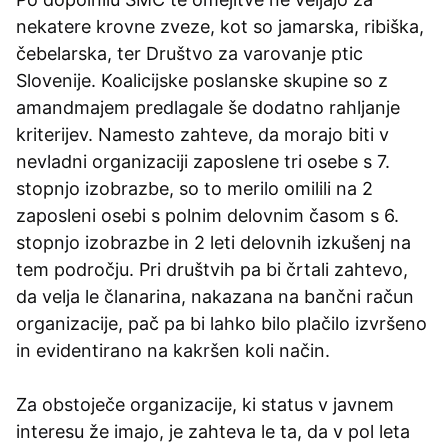
nekatere krovne zveze, kot so jamarska, ribiška,
čebelarska, ter Društvo za varovanje ptic
Slovenije. Koalicijske poslanske skupine so z
amandmajem predlagale še dodatno rahljanje
kriterijev. Namesto zahteve, da morajo biti v
nevladni organizaciji zaposlene tri osebe s 7.
stopnjo izobrazbe, so to merilo omilili na 2
zaposleni osebi s polnim delovnim časom s 6.
stopnjo izobrazbe in 2 leti delovnih izkušenj na
tem področju. Pri društvih pa bi črtali zahtevo,
da velja le članarina, nakazana na bančni račun
organizacije, pač pa bi lahko bilo plačilo izvršeno
in evidentirano na kakršen koli način.
Za obstoječe organizacije, ki status v javnem
interesu že imajo, je zahteva le ta, da v pol leta