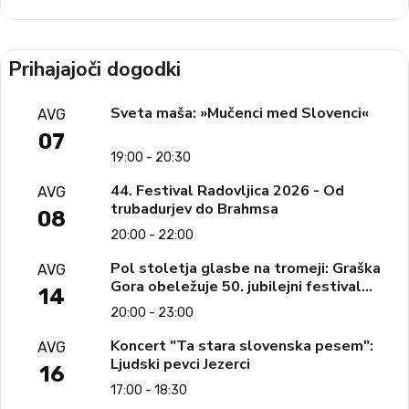
Prihajajoči dogodki
Sveta maša: »Mučenci med Slovenci«
AVG
07
19:00 - 20:30
44. Festival Radovljica 2026 - Od
AVG
trubadurjev do Brahmsa
08
20:00 - 22:00
Pol stoletja glasbe na tromeji: Graška
AVG
Gora obeležuje 50. jubilejni festival
14
narodno-zabavne glasbe
20:00 - 23:00
Koncert "Ta stara slovenska pesem":
AVG
Ljudski pevci Jezerci
16
17:00 - 18:30