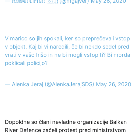
— ℝ𝕠𝕓𝕖𝕣𝕥 𝔽𝕚𝕤𝕙 🇸🇮 (@mgajver)
May 26, 2020
V marico so jih spokali, ker so preprečevali vstop
v objekt. Kaj bi vi naredili, če bi nekdo sedel pred
vrati v vašo hišo in ne bi mogli vstopiti? Bi morda
poklicali policijo?
— Alenka Jeraj (@AlenkaJerajSDS)
May 26, 2020
Dopoldne so člani nevladne organizacije Balkan
River Defence začeli protest pred ministrstvom