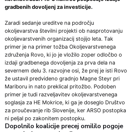
gradbenih dovoljenj za investicije.
Zaradi sedanje ureditve na področju
okoljevarstva številni projekti ob nasprotovanju
okoljevarstvenih organizacij stojijo leta. Tak
primer je na primer tožba Okoljevarstvenega
združenja Rovo, ki jo je vložilo zoper odločbo o
izdaji gradbenega dovoljenja za prva dela na
severnem delu 3. razvojne osi, že prej je isti Rovo
že ustavil predvideno gradnjo Magne Steyr pri
Mariboru in nato preklical pritožbo. Podoben
primer je tudi razveljavitev okoljevarstvenega
soglasja za HE Mokrice, ki ga je doseglo Društvo
za proučevanje rib Slovenije, ker ARSO postopka
ni peljal po zakonitem postopku.
Dopolnilo koalicije precej omililo pogoje