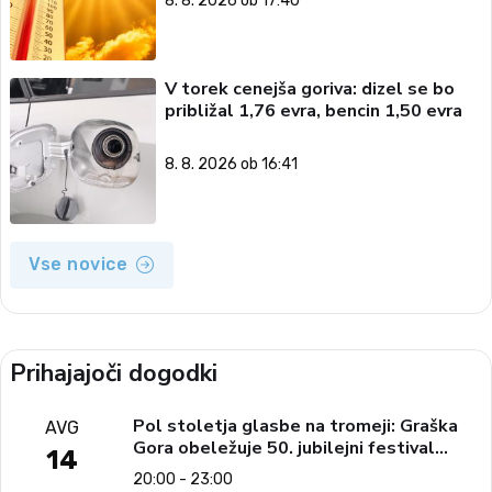
8. 8. 2026 ob 17:40
V torek cenejša goriva: dizel se bo
približal 1,76 evra, bencin 1,50 evra
8. 8. 2026 ob 16:41
Vse novice
Prihajajoči dogodki
Pol stoletja glasbe na tromeji: Graška
AVG
Gora obeležuje 50. jubilejni festival
14
narodno-zabavne glasbe
20:00 - 23:00