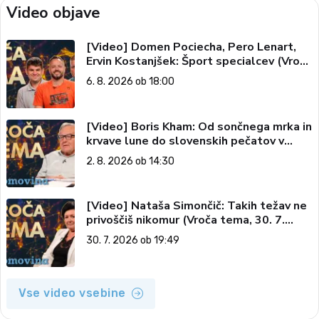
Video objave
[Video] Domen Pociecha, Pero Lenart,
Ervin Kostanjšek: Šport specialcev (Vroča
tema, 6. 8. 2026)
6. 8. 2026 ob 18:00
[Video] Boris Kham: Od sončnega mrka in
krvave lune do slovenskih pečatov v
vesolju (Vroča tema, 2. 8. 2026)
2. 8. 2026 ob 14:30
[Video] Nataša Simončič: Takih težav ne
privoščiš nikomur (Vroča tema, 30. 7.
2026)
30. 7. 2026 ob 19:49
Vse video vsebine