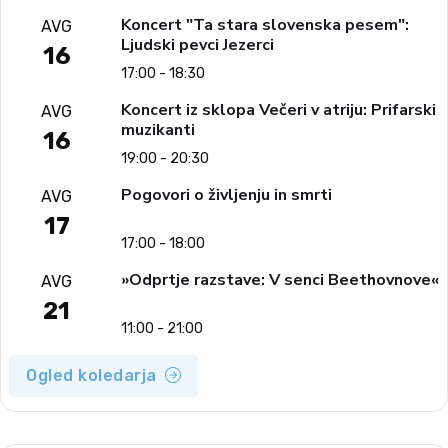
Koncert "Ta stara slovenska pesem":
AVG
Ljudski pevci Jezerci
16
17:00 - 18:30
Koncert iz sklopa Večeri v atriju: Prifarski
AVG
muzikanti
16
19:00 - 20:30
Pogovori o življenju in smrti
AVG
17
17:00 - 18:00
»Odprtje razstave: V senci Beethovnove«
AVG
21
11:00 - 21:00
Ogled koledarja