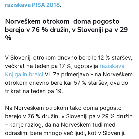
raziskava PISA 2018
.
Norveškem otrokom doma pogosto
berejo v 76 % družin, v Sloveniji pa v 29
%
V Sloveniji otrokom dnevno bere le 12 % staršev,
večkrat na teden pa 17 %, ugotavlja
raziskava
Knjiga in bralci
VI. Za primerjavo - na Norveškem
otrokom dnevno bere kar 57 % staršev, dva­ do
tri­krat na teden pa 19.
Na Norveškem otrokom tako doma pogosto
berejo v 76 % družin, v Sloveniji pa v 29 % družin
– kar je razlog, da na Norveškem tudi med
odraslimi bere mnogo več ljudi, kot v Sloveniji.