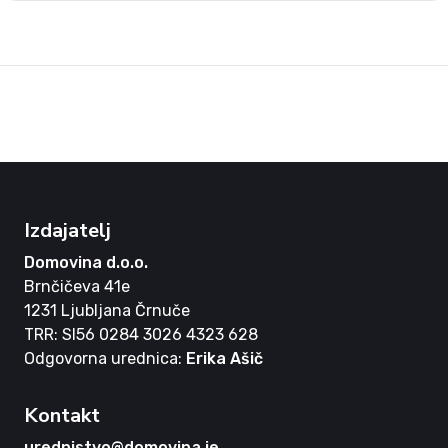
Izdajatelj
Domovina d.o.o.
Brnčičeva 41e
1231 Ljubljana Črnuče
TRR: SI56 0284 3026 4323 628
Odgovorna urednica:
Erika Ašič
Kontakt
urednistvo@domovina.je