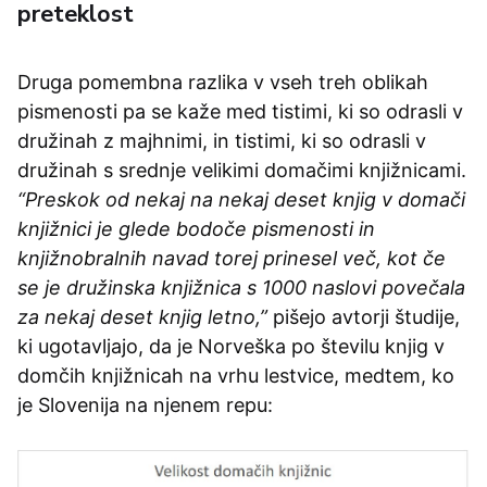
preteklost
Druga pomembna razlika v vseh treh oblikah
pismenosti pa se kaže med tistimi, ki so odrasli v
družinah z majhnimi, in tistimi, ki so odrasli v
družinah s srednje velikimi domačimi knjižnicami.
“Preskok od nekaj na nekaj deset knjig v domači
knjižnici je glede bodoče pismenosti in
knjižnobralnih navad torej prinesel več, kot če
se je družinska knjižnica s 1000 naslovi povečala
za nekaj deset knjig letno,”
pišejo avtorji študije,
ki ugotavljajo, da je Norveška po številu knjig v
domčih knjižnicah na vrhu lestvice, medtem, ko
je Slovenija na njenem repu: