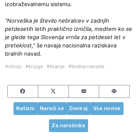
izobraževalnemu sistemu.
“Norveška je število nebralcev v zadnjih
petdesetih letih praktično izničila, medtem ko se
je glede tega Slovenija vrnila za petdeset let v
preteklost,”
še navaja nacionalna raziskava
bralnih navad.
#otroci
#knjige
#branje
#bralne navade
Share on Facebook
Share on Twitter
Share by email
Natisni
Naroči se
Doniraj
Vse novice
Za naročnike