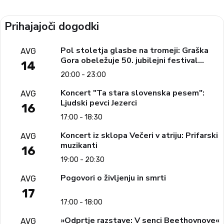
Prihajajoči dogodki
Pol stoletja glasbe na tromeji: Graška
AVG
Gora obeležuje 50. jubilejni festival
14
narodno-zabavne glasbe
20:00 - 23:00
Koncert "Ta stara slovenska pesem":
AVG
Ljudski pevci Jezerci
16
17:00 - 18:30
Koncert iz sklopa Večeri v atriju: Prifarski
AVG
muzikanti
16
19:00 - 20:30
Pogovori o življenju in smrti
AVG
17
17:00 - 18:00
»Odprtje razstave: V senci Beethovnove«
AVG