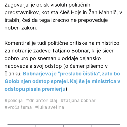
Zagovarjal je obisk visokih političnih
predstavnikov, kot sta Aleš Hojs in Žan Mahnič, v
štabih, češ da tega izrecno ne prepoveduje
noben zakon.
Komentiral je tudi politične pritiske na ministrico
za notranje zadeve Tatjano Bobnar, ki je sicer
dobro uro po snemanju oddaje dejansko
napovedala svoj odstop (o čemer pišemo v
članku:
Bobnarjeva je “preslabo čistila”, zato bo
Golob njen odstop sprejel. Kaj še je ministrica v
odstopu pisala premierju
)
#policija
#dr. anton olaj
#tatjana bobnar
#vroča tema
#luka svetina