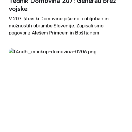
Tednik Domovina 207: Generali brez
vojske
V 207. številki Domovine pišemo o obljubah in
možnostih obrambe Slovenije. Zapisali smo
pogovor z Alešem Primcem in Boštjanom
Bandljem. Pišemo o družinah in vlogi otrok ter
deklet v muslimanskem svetu. Objavljamo
komentar Jana Zobca, Draga Bajta, Milene
Miklavčič in Aljuša Pertinača. Predstavljamo
umetnika Marjana Gruma ter Ptujskega Orfeja.
Nadaljujemo z zapisi enega redkih preživelih
domobrancev ter z zapisi o življenju na Arktiki.
Predstavljamo skupino iz Pivke - Bejž če vejdš in
kolesarsko pot po Štrekni. Začenjamo dve novi
nadaljevanji, in sicer o Jakobu Aljažu in o Francu
Miheliču. Po filmu in dobrem receptu je za vas
pripravljeno še razvedrilo. Ob naročilu na tednik
Domovina boste poleg tedenskega dobrega branja
prejeli tudi lepo knjižno darilo.