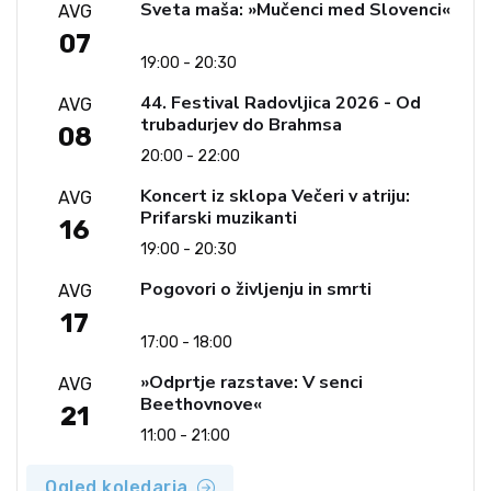
Sveta maša: »Mučenci med Slovenci«
AVG
07
19:00 - 20:30
44. Festival Radovljica 2026 - Od
AVG
trubadurjev do Brahmsa
08
20:00 - 22:00
Koncert iz sklopa Večeri v atriju:
AVG
Prifarski muzikanti
16
19:00 - 20:30
Pogovori o življenju in smrti
AVG
17
17:00 - 18:00
»Odprtje razstave: V senci
AVG
Beethovnove«
21
11:00 - 21:00
Ogled koledarja