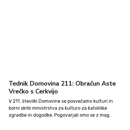
Edvardu Kardelju in Spomenki Hribar. Andreja
Poljanec pa o mladostnikih ter odnosih z njimi
med počitnicami. Izvedeli boste, kako se Inuiti
prilagajajo na zahodnjaško življenje, pa tudi, kako
pripraviti dobro sladico in kateri film bi si bilo
zanimivo ogledati. Na straneh z razvedrilom pa bo
vsakdo našel nekaj zase - tako mali kot veliki. Ob
naročilu na tednik Domovina boste poleg
tedenskega dobrega branja prejeli tudi lepo
knjižno darilo.
Tednik Domovina 211: Obračun Aste
Vrečko s Cerkvijo
V 211. številki Domovine se posvečamo kulturi in
borni skrbi ministrstva za kulturo za katoliške
zgradbe in dogodke. Pogovarjali smo se z mag.
Bogdanom Vidmarjem in prof. dr. Pavlom
Poredošem. Objavljamo nekaj zanimivih