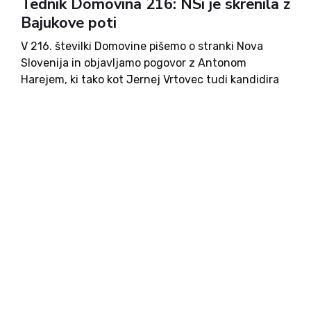
Tednik Domovina 216: NSi je skrenila z
Bajukove poti
V 216. številki Domovine pišemo o stranki Nova
Slovenija in objavljamo pogovor z Antonom
Harejem, ki tako kot Jernej Vrtovec tudi kandidira
za predsednika te stranke. Objavljamo tudi
intervju z dr. Anžetom Logarjem ter p. Bogdanom
Rusom. Pišemo o mednarodni konferenci o Srednji
Evropi ter o absurdu sojenja Romom, ki so napadli
g. Čemažarja. objavljamo komentarje o aktualnih
temah, ki so jih prispevali: Drago Bajt, Andrej
Tomelj, Aljuš Pertinač, Milena Miklavčič, Igor Gošte,
šesti - zadnji del svojega eseja z nami deli dr. Teo
Zor. Nadaljujemo s spomini na Jakoba Aljaža,
Danila Lisjaka in Franca Miheliča. Ivo Žajdela piše o
umorih žensk v letu 1942. V novi Domovini najdete
še marsikaj. Ob naročilu na tednik Domovina boste
poleg tedenskega dobrega branja prejeli tudi lepo