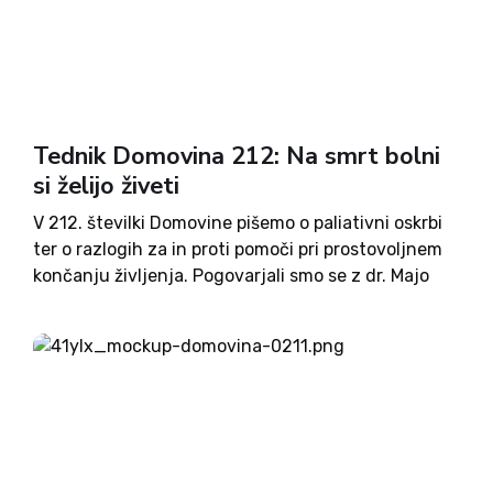
Miheliča. Timotej Cvirn in Jaka Mojškerc
zaključujeta svojo reportažo o Arktiki, Igor Gošte
pa predstavlja Ankaran. Ob naročilu na tednik
Domovina boste poleg tedenskega dobrega branja
prejeli tudi lepo knjižno darilo.
Tednik Domovina 212: Na smrt bolni
si želijo živeti
V 212. številki Domovine pišemo o paliativni oskrbi
ter o razlogih za in proti pomoči pri prostovoljnem
končanju življenja. Pogovarjali smo se z dr. Majo
Ebert Moltara ter Vladimirjem Smrtnikom. Pišemo o
novih kršitvah na RTV ter o tem, kako je slovensko
sodstvo milostljivo do Romov. Novosti so tudi na
področju dovoljenj gradnje kanala C0 ter gradnje
tržnice. Objavljamo komentarje Aljuša Pertinača,
Petra Avsenika, Milene Miklavčič in Igorja Gošteta.
Več boste izvedeli tudi o Jakobu Aljažu ter Francu
Miheliču. Dr. Teo Zor v nadaljevanju eseja piše o