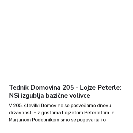
seboj in o Judih na Slovenskem, v reviji pa najdete
tudi komentarje Milene Miklavčič, Aljuša Pertinača
in Igorja Gošteta. Na hladno daljno Arktiko nas
ponovno vabita Timotej Cvirn in Jaka Mojškerc.
Preberete si lahko zapise Vinka Udovča, enega
redkih preživelih domobrancev, ter več o Rafku
Irgoliču ter Janezu Goršiču. Po filmu in hladni
solati s tortelini pa si lahko privoščite še križanke
in drugo razvedrilo. Ob naročilu na tednik
Domovina boste poleg tedenskega dobrega branja
prejeli tudi lepo knjižno darilo.
Tednik Domovina 205 - Lojze Peterle:
NSi izgublja bazične volivce
V 205. številki Domovine se posvečamo dnevu
državnosti - z gostoma Lojzetom Peterletom in
Marjanom Podobnikom smo se pogovarjali o
obdobju osamosvajanja, pa tudi o današnjih