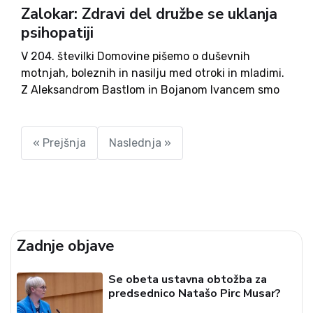
Zalokar: Zdravi del družbe se uklanja
psihopatiji
V 204. številki Domovine pišemo o duševnih
motnjah, boleznih in nasilju med otroki in mladimi.
Z Aleksandrom Bastlom in Bojanom Ivancem smo
se pogovarjali o izzivih gospodarstva. Pišemo o
dogajanju v zvezi s Plečnikov tržnico ter se
spominjamo slovesnosti v spomin žrtvam pod
« Prejšnja
Naslednja »
Macesnovo gorico. Odzivamo se na sodbo Vinku
Vasletu in razkrivamo dvojna merila. Za vas so
dogajanje komentirali Milena Miklavčič, Aljuš
Pertinač in Igor Gošte. Na daljno Arktiko sta nas
ponovno popeljala Timotej Cvirn in Jaka Mojškerc.
Preberete si lahko zapise Vinka Udovča ter več o
Zadnje objave
duhovniku Jožetu Abramu. Pišemo o pomenu
učenja, predstavljamo film in recept. Ob naročilu
Se obeta ustavna obtožba za
na tednik Domovina boste poleg tedenskega
predsednico Natašo Pirc Musar?
dobrega branja prejeli tudi lepo knjižno darilo.