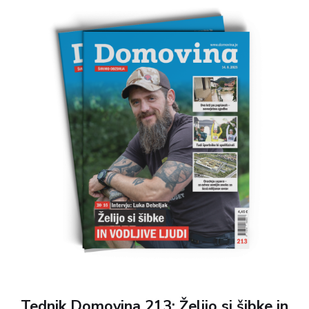
in rejci so nam povedali, kaj je glavna težava
novega zakona o zaščiti živali, pišemo pa tudi o
novih ovirah gradnje garaž pod Ljubljanskimi
tržnicami. Objavljamo komentarje in se
spominjamo Jakoba Aljaža, Zorka Jelinčiča ter
Franca Miheliča. Pričenjamo s ciklusom o
misijonarju Danilu Lisjaku. Dr. Teo Zor piše o
posledicah laži, ki jih v naši družbi krepko
občutimo. Ivo Žajdela piše o umorih žensk v letu
1942. To je le nekaj poudarkov - pokukajte v
Domovino in poiščite vsebino, ki vas zanima. Ob
naročilu na tednik Domovina boste poleg
tedenskega dobrega branja prejeli tudi lepo
knjižno darilo.
Tednik Domovina 213: Želijo si šibke in