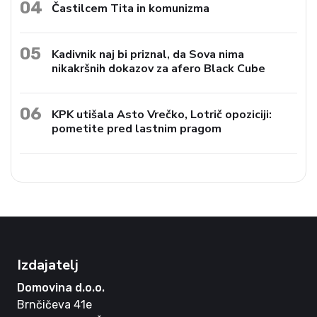
04
Častilcem Tita in komunizma
05
Kadivnik naj bi priznal, da Sova nima
nikakršnih dokazov za afero Black Cube
06
KPK utišala Asto Vrečko, Lotrič opoziciji:
pometite pred lastnim pragom
Izdajatelj
Domovina d.o.o.
Brnčičeva 41e