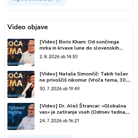
Video objave
[Video] Boris Kham: Od sončnega
mrka in krvave lune do slovenskih
pečatov v vesolju (Vroča tema, 2. 8.
2. 8. 2026 ob 14:30
2026)
[Video] Nataša Simončič: Takih težav
ne privoščiš nikomur (Vroča tema, 30.
7. 2026)
30. 7. 2026 ob 19:49
[Video] Dr. Aleš Štrancar: »Globalna
vas« je zatiranje vseh (Odmev tedna,
24. 7. 2026)
24. 7. 2026 ob 16:21