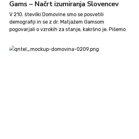
Gams – Načrt izumiranja Slovencev
V 210. številki Domovine smo se posvetili
demografiji in se z dr. Matjažem Gamsom
pogovarjali o vzrokih za stanje, kakršno je. Pišemo
o sodniku Marjanu Pogačniku, o težavah tistih, ki
so bili pred dvema letoma poplavljeni in so ostali
brez doma ter o prehitri vožnji Jankovićevega
šoferja, ki je bil pri tem nekaznovan. Pogovarjali
smo se z dr. Andrejem Perkom, Filipom
Čemažarjem in Aleksandrom Reberškom. Svoje
komentarje so prispevali dr. Andrej Fink, Aljuš
Pertinač, Milena Miklavčič, Igor Gošte in Andraž
Šest. Ivo Žajdela zaključuje z zgodbo Vinka
Udovča. Nadaljevanje zgodbe iz življenja po
Arktiki ter o Jakobu Aljažu vas popelje do
zanimivih vsebin, preberete pa si lahko zgodbe iz
življenja glasbenika Franca Miheliča. Po filmu in
dobrem receptu je za vas pripravljeno še