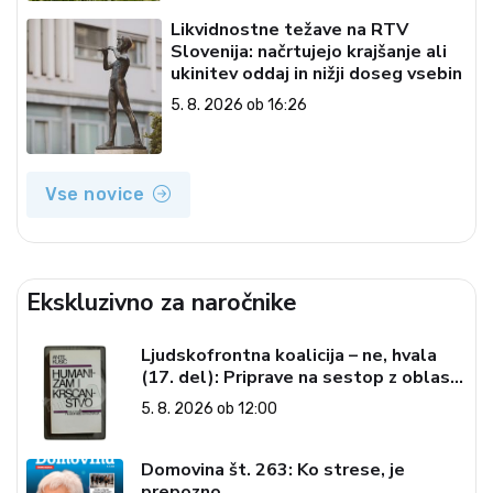
Likvidnostne težave na RTV
Slovenija: načrtujejo krajšanje ali
ukinitev oddaj in nižji doseg vsebin
5. 8. 2026 ob 16:26
Vse novice
Ekskluzivno za naročnike
Ljudskofrontna koalicija – ne, hvala
(17. del): Priprave na sestop z oblasti
– dvorska opozicija 6: Gramsci na delu:
5. 8. 2026 ob 12:00
Revija 2000 in revolucionarna
izvotlitev krščanstva
Domovina št. 263: Ko strese, je
prepozno