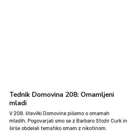
Nadaljevanje zgodbe iz življenja po Arktiki ter o
Jakobu Aljažu vas popelje do vsebin o poletnem
branju, za priokus pa lahko preberete še zgodbe iz
življenja glasbenika Franca Miheliča. Po filmu in
dobrem receptu je za vas pripravljeno še
razvedrilo. Ob naročilu na tednik Domovina boste
poleg tedenskega dobrega branja prejeli tudi lepo
knjižno darilo.
Tednik Domovina 208: Omamljeni
mladi
V 208. številki Domovine pišemo o omamah
mladih. Pogovarjali smo se z Barbaro Stožir Curk in
širše obdelali tematiko omam z nikotinom.
Preberete lahko novo zgodbo o dogajanju na RTV