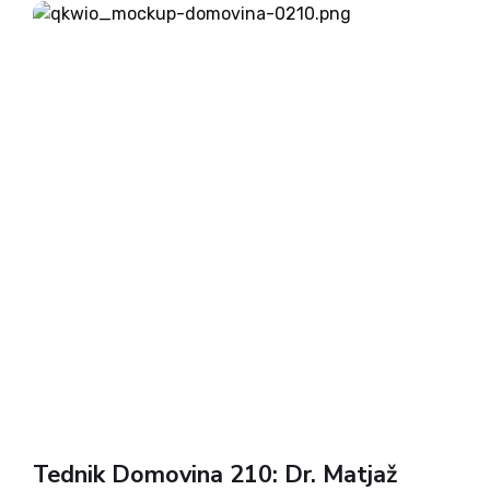
komentarjev (Andrej Tomelj, Drago Bajt, Aljuš
Pertinač, Milena Miklavčič) in pišemo o razmerah v
Siriji. Igor Gošte nas vabi na Zasavsko Sveto goro,
Ivan Sivec pa nadaljuje s predstavitvijo življenja in
dela Jakoba Aljaža in Franca Miheliča. O prehrani
na Arktiki sta pisala Jaka Mojškerc in Timotej
Cvirn. Po filmu o svetniku Janezu Vianneyu in
dobrem receptu je za vas pripravljeno še
razvedrilo. Ob naročilu na tednik Domovina boste
poleg tedenskega dobrega branja prejeli tudi lepo
knjižno darilo.
Tednik Domovina 210: Dr. Matjaž