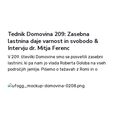
razvedrilo. Ob naročilu na tednik Domovina boste
poleg tedenskega dobrega branja prejeli tudi lepo
knjižno darilo.
Tednik Domovina 209: Zasebna
lastnina daje varnost in svobodo &
Intervju dr. Mitja Ferenc
V 209. številki Domovine smo se posvetili zasebni
lastnini, ki pa nam jo vlada Roberta Goloba na vseh
področjih jemlje. Pišemo o težavah z Romi in o
tem, da so ogrožena že človeška življenja.
Objavljamo intervju z dr. Mitjo Ferencem in pišemo
o nepravilnostih na RTV. Odzvali smo se na kritiko
oddaje Pričevalci ter objavljamo zapis o Francesci
Albanese. Svoje komentarje so prispevali Jan
Zobec, Aljuš Pertinač in Milena Miklavčič, Ivo
Žajdela pa piše zgodbo Vinka Udovča.