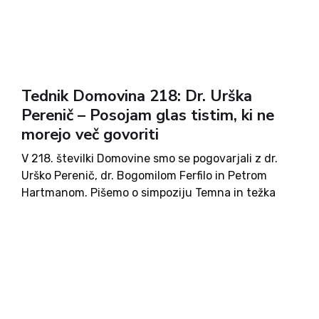
Tednik Domovina 218: Dr. Urška
Perenič – Posojam glas tistim, ki ne
morejo več govoriti
V 218. številki Domovine smo se pogovarjali z dr.
Urško Perenič, dr. Bogomilom Ferfilo in Petrom
Hartmanom. Pišemo o simpoziju Temna in težka
dediščina ter o mednarodni konferenci o Srednji
Evropi. Osvetljujemo nezakonitosti MOL na
področju plakatiranja ter pišemo o boju za
ohranitev zasebnih vrtcev. Posvečamo se umoru
Charlieja Kirka ter porastu nasilja v ZDA, pa tudi
pri nas. Objavljamo komentar Aljuša Pertinača in
Igorja Gošteta. Zaključujemo s spomini na Jakoba