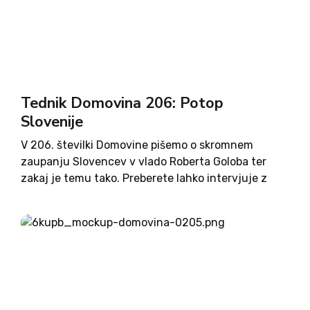
Tednik Domovina 206: Potop
Slovenije
V 206. številki Domovine pišemo o skromnem
zaupanju Slovencev v vlado Roberta Goloba ter
zakaj je temu tako. Preberete lahko intervjuje z
Anjo Bah Žibert, dr. Jožetom Plutom in Igorjem
Pirkovičem. Izvedeli boste več o smernicah
slovenskih univerz, ki morajo delovati v smeri
enakosti spolov. V nadaljevanju o vlogi žensk v
muslimanskem svetu ter o nenavadnem
razporejanju denarja prek razpisov pod vodstvom
SD. O tem, kako (ne) bodo sodelovale stranke med