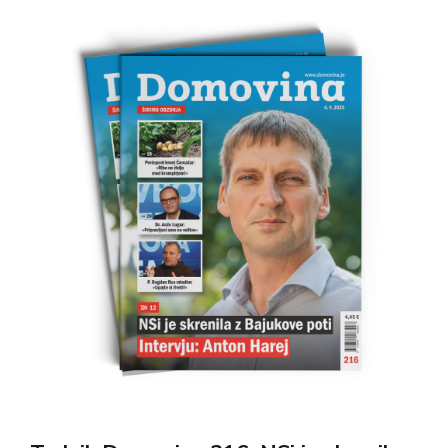
finančne posle na ministrstvu za pravosodje.
Preberete lahko o pritiskih na Fakulteti za
arhitekturo ter vrsto komentarjev, ki so jih napisali
Jan Zobec, Andrej Tomelj, Milan Gregorič, dr.
Andrej Fink, Milena Miklavčič in Aljuš Pertinač.
Nadaljujemo s spomini na Jakoba Aljaža, Danila
Lisjaka in Franca Miheliča. Ivo Žajdela piše o
umorih žensk v letu 1942. O vzgoji tokrat Darja
Barborič Vesel, o odnosih pa dr. Drago Jerebic.
Preberite tudi o 60-letnici gibanja Pot. V novi
Domovini najdete še marsikaj. Ob naročilu na
tednik Domovina boste poleg tedenskega dobrega
branja prejeli tudi lepo knjižno darilo.