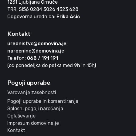
1231 Ljubljana Črnuče
TRR: SI56 0284 3026 4323 628
Odgovorna urednica:
Erika Ašič
Kontakt
urednistvo@domovina.je
narocnine@domovina.je
Telefon:
068 / 191 191
(od ponedeljka do petka med 9h in 15h)
Pogoji uporabe
Varovanje zasebnosti
Pogoji uporabe in komentiranja
Splosni pogoji naročanja
Oglaševanje
Impresum domovina.je
Kontakt