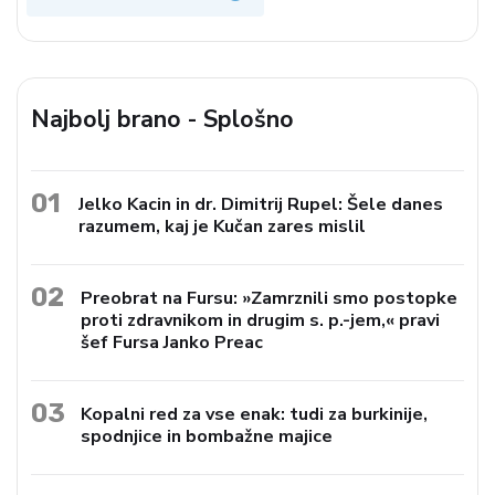
Najbolj brano - Splošno
01
Jelko Kacin in dr. Dimitrij Rupel: Šele danes
razumem, kaj je Kučan zares mislil
02
Preobrat na Fursu: »Zamrznili smo postopke
proti zdravnikom in drugim s. p.-jem,« pravi
šef Fursa Janko Preac
03
Kopalni red za vse enak: tudi za burkinije,
spodnjice in bombažne majice