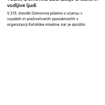
vodljive ljudi
V 213. številki Domovine pišemo o urjenju v
vojaških in preživetvenih sposobnostih v
organizaciji Katoliške mladine, kar je sprožilo
buren odziv javnosti. Pogovarjali smo se z Lukom
Debeljakom, bivšim specialcem Slovenske vojske.
Pišemo o Rusiji, ki je pod svoj vpliv dobila države
Sahela ter preverjamo stanje dve leti od poplav.
Pišemo o politiki in športu ter o novi aferi na
ministrstvu za notranje zadeve. Spominjamo se
sv. Hieronima, svoje komentarje na aktualne
zadeve pa so napisali Andrej Tomelj, Aljuš
Pertinač, Milena Miklavčič in dr. Teo Zor, ki pogleda
tudi v zgodovino. Ivo Žajdela začenja nov ciklus o
zgodovinski vsebini – tokrat o ženskah, žrtvah
komunističnih partizanov v letu 1942.
Predstavljamo Louise Krikner, Ivo Sivec pa
nadaljuje s predstavitvijo Jakoba Aljaža in Franca