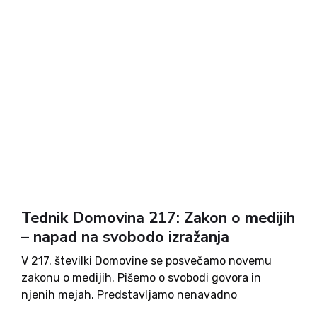
Aljaža in Franca Miheliča, obujamo pa spomin na
Filipa Terčelja ter njegove še vedno aktualne misli,
povezane z vzgojo. Ivo Žajdela piše o umorih
žensk v letu 1942. Preberite tudi o 400-letnici
Loretske kapelice v Nazarjah ter o filmu o p. Piju. V
novi Domovini najdete še marsikaj. Ob naročilu na
tednik Domovina boste poleg tedenskega dobrega
branja prejeli tudi lepo knjižno darilo.
Tednik Domovina 217: Zakon o medijih
– napad na svobodo izražanja
V 217. številki Domovine se posvečamo novemu
zakonu o medijih. Pišemo o svobodi govora in
njenih mejah. Predstavljamo nenavadno
dogajanje na ministrstvu za okolje in prostor ter