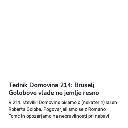
Miklavčič, peti del svojega eseja z nami deli dr. Teo
Zor. Nadaljujemo s spomini na Jakoba Aljaža,
Danila Lisjaka in Franca Miheliča. Ivo Žajdela piše o
umorih žensk v letu 1942. V novi Domovini najdete
še marsikaj. Ob naročilu na tednik Domovina boste
poleg tedenskega dobrega branja prejeli tudi lepo
knjižno darilo.
Tednik Domovina 214: Bruselj
Golobove vlade ne jemlje resno
V 214. številki Domovine pišemo o (nekaterih) lažeh
Roberta Goloba. Pogovarjali smo se z Romano
Tomc in opozarjamo na nepravilnosti pri nabavi
helikopterja za nujno medicinsko pomoč. Kmetje