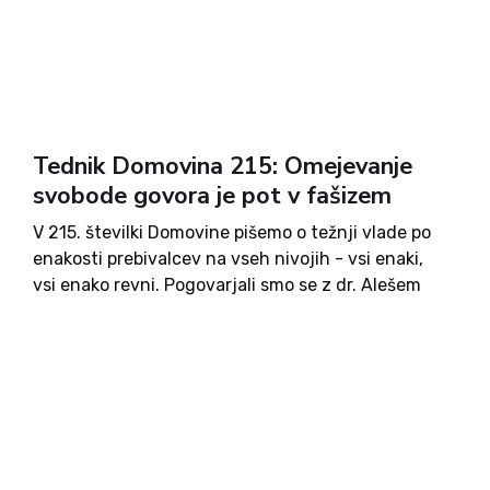
knjižno darilo.
Tednik Domovina 215: Omejevanje
svobode govora je pot v fašizem
V 215. številki Domovine pišemo o težnji vlade po
enakosti prebivalcev na vseh nivojih - vsi enaki,
vsi enako revni. Pogovarjali smo se z dr. Alešem
Štrancarjem, ki v zadnjem času močno buri
politične duhove. Pišemo o nabavi helikopterja za
nujno medicinsko pomoč ter o romski problematiki.
Spominjamo se desetletnice velikega
migrantskega vala, ki je zajel tudi Slovenijo.
Objavljamo komentarje Antona Kokalja, dr.
Andreja Finka, Aljuša Pertinača in Milene