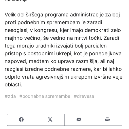
Velik del širšega programa administracije za boj
proti podnebnim spremembam je zaradi
nesoglasij v kongresu, kjer imajo demokrati zelo
majhno večino, še vedno na mrtvi točki. Zaradi
tega morajo uradniki izvajati bolj parcialen
pristop s postopnimi ukrepi, kot je ponedeljkova
napoved, medtem ko uprava razmišlja, ali naj
razglasi izredne podnebne razmere, kar bi lahko
odprlo vrata agresivnejšim ukrepom izvršne veje
oblasti.
#zda
#podnebne spremembe
#drevesa
Share on Facebook
Share on Twitter
Share by email