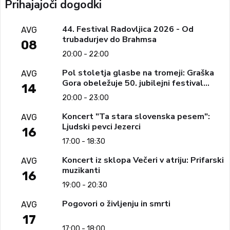
Prihajajoči dogodki
44. Festival Radovljica 2026 - Od
AVG
trubadurjev do Brahmsa
08
20:00 - 22:00
Pol stoletja glasbe na tromeji: Graška
AVG
Gora obeležuje 50. jubilejni festival
14
narodno-zabavne glasbe
20:00 - 23:00
Koncert "Ta stara slovenska pesem":
AVG
Ljudski pevci Jezerci
16
17:00 - 18:30
Koncert iz sklopa Večeri v atriju: Prifarski
AVG
muzikanti
16
19:00 - 20:30
Pogovori o življenju in smrti
AVG
17
17:00 - 18:00