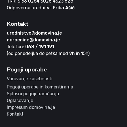
TRR: SI56 0284 3026 4323 628
Odgovorna urednica:
Erika Ašič
Kontakt
urednistvo@domovina.je
narocnine@domovina.je
Telefon:
068 / 191 191
(od ponedeljka do petka med 9h in 15h)
Pogoji uporabe
Varovanje zasebnosti
Pogoji uporabe in komentiranja
Splosni pogoji naročanja
Oglaševanje
Impresum domovina.je
Kontakt