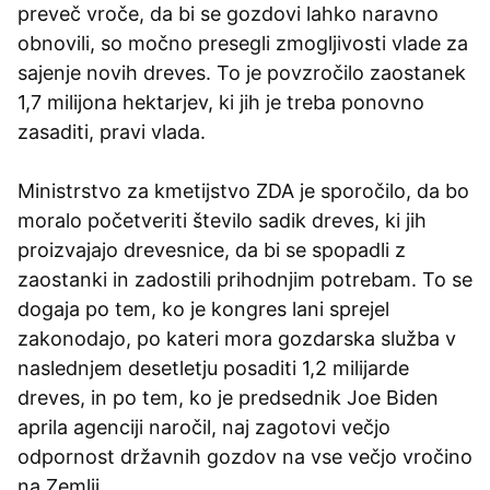
preveč vroče, da bi se gozdovi lahko naravno
obnovili, so močno presegli zmogljivosti vlade za
sajenje novih dreves. To je povzročilo zaostanek
1,7 milijona hektarjev, ki jih je treba ponovno
zasaditi, pravi vlada.
Ministrstvo za kmetijstvo ZDA je sporočilo, da bo
moralo početveriti število sadik dreves, ki jih
proizvajajo drevesnice, da bi se spopadli z
zaostanki in zadostili prihodnjim potrebam. To se
dogaja po tem, ko je kongres lani sprejel
zakonodajo, po kateri mora gozdarska služba v
naslednjem desetletju posaditi 1,2 milijarde
dreves, in po tem, ko je predsednik Joe Biden
aprila agenciji naročil, naj zagotovi večjo
odpornost državnih gozdov na vse večjo vročino
na Zemlji.