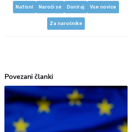
Natisni
Naroči se
Doniraj
Vse novice
Za naročnike
Povezani članki