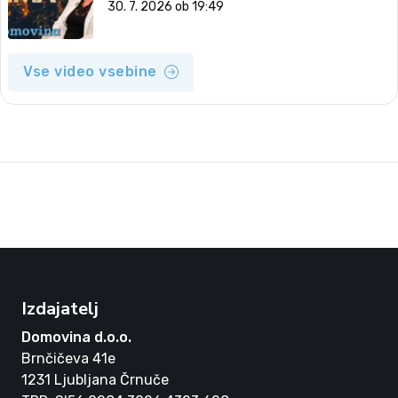
30. 7. 2026 ob 19:49
Vse video vsebine
Izdajatelj
Domovina d.o.o.
Brnčičeva 41e
1231 Ljubljana Črnuče