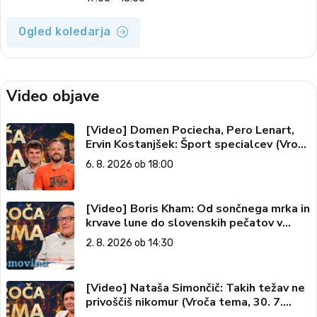
Ogled koledarja
Video objave
[Video] Domen Pociecha, Pero Lenart,
Ervin Kostanjšek: Šport specialcev (Vroča
tema, 6. 8. 2026)
6. 8. 2026 ob 18:00
[Video] Boris Kham: Od sončnega mrka in
krvave lune do slovenskih pečatov v
vesolju (Vroča tema, 2. 8. 2026)
2. 8. 2026 ob 14:30
[Video] Nataša Simončič: Takih težav ne
privoščiš nikomur (Vroča tema, 30. 7.
2026)