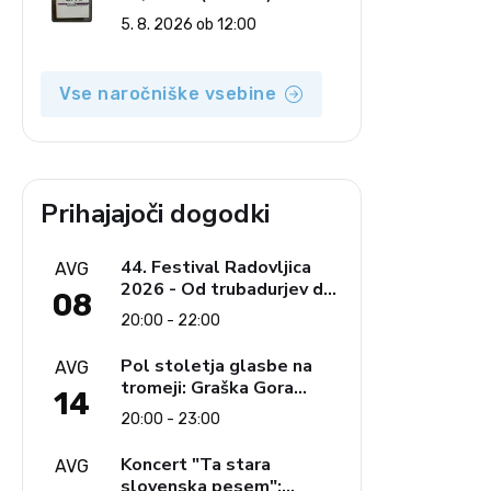
Priprave na sestop z
5. 8. 2026 ob 12:00
oblasti – dvorska
opozicija 6: Gramsci na
delu: Revija 2000 in
Vse naročniške vsebine
revolucionarna izvotlitev
krščanstva
Prihajajoči dogodki
44. Festival Radovljica
AVG
2026 - Od trubadurjev do
08
Brahmsa
20:00 - 22:00
Pol stoletja glasbe na
AVG
tromeji: Graška Gora
14
obeležuje 50. jubilejni
20:00 - 23:00
festival narodno-zabavne
glasbe
Koncert "Ta stara
AVG
slovenska pesem":