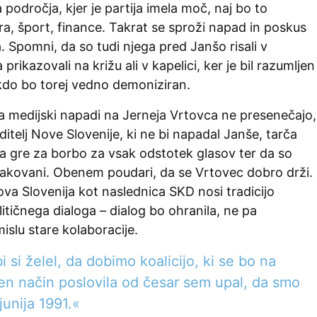
 področja, kjer je partija imela moč, naj bo to
ra, šport, finance. Takrat se sproži napad in poskus
. Spomni, da so tudi njega pred Janšo risali v
a prikazovali na križu ali v kapelici, ker je bil razumljen
kdo bo torej vedno demoniziran.
a medijski napadi na Jerneja Vrtovca ne presenečajo,
oditelj Nove Slovenije, ki ne bi napadal Janše, tarča
 da gre za borbo za vsak odstotek glasov ter da so
čakovani. Obenem poudari, da se Vrtovec dobro drži.
va Slovenija kot naslednica SKD nosi tradicijo
litičnega dialoga – dialog bo ohranila, ne pa
islu stare kolaboracije.
i si želel, da dobimo koalicijo, ki se bo na
en način poslovila od česar sem upal, da smo
junija 1991.«