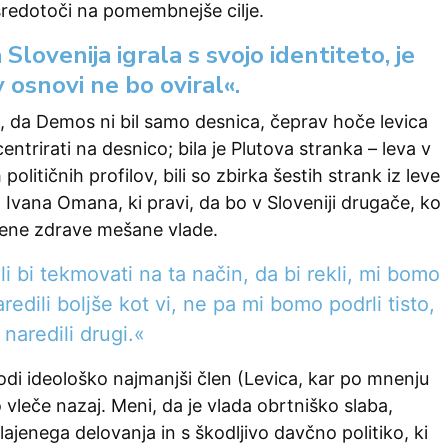
sredotoči na pomembnejše cilje.
Slovenija igrala s svojo identiteto, je
v osnovi ne bo oviral«.
, da Demos ni bil samo desnica, čeprav hoče levica
ntrirati na desnico; bila je Plutova stranka – leva v
političnih profilov, bili so zbirka šestih strank iz leve
 Ivana Omana, ki pravi, da bo v Sloveniji drugače, ko
ene zdrave mešane vlade.
i bi tekmovati na ta način, da bi rekli, mi bomo
aredili boljše kot vi, ne pa mi bomo podrli tisto,
 naredili drugi.«
di ideološko najmanjši člen (Levica, kar po mnenju
 vleče nazaj. Meni, da je vlada obrtniško slaba,
jenega delovanja in s škodljivo davčno politiko, ki