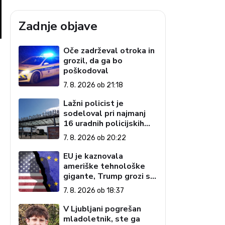
Zadnje objave
Oče zadrževal otroka in
grozil, da ga bo
poškodoval
7. 8. 2026 ob 21:18
Lažni policist je
sodeloval pri najmanj
16 uradnih policijskih
postopkih
7. 8. 2026 ob 20:22
EU je kaznovala
ameriške tehnološke
gigante, Trump grozi s
carinami
7. 8. 2026 ob 18:37
V Ljubljani pogrešan
mladoletnik, ste ga