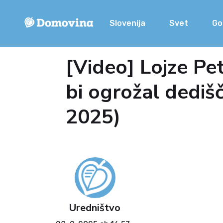
Slovenija
Svet
Go
[Video] Lojze Pet
bi ogrožal dedišč
2025)
Uredništvo