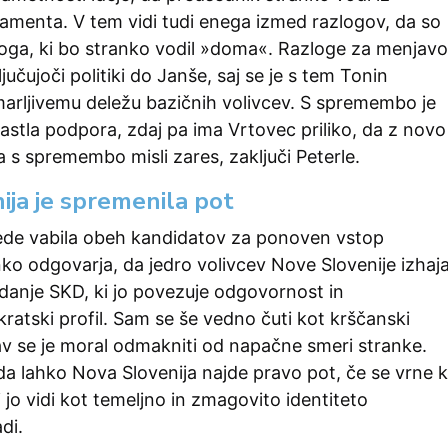
amenta. V tem vidi tudi enega izmed razlogov, da so
nekoga, ki bo stranko vodil »doma«. Razloge za menjavo
ključujoči politiki do Janše, saj se je s tem Tonin
arljivemu deležu bazičnih volivcev. S spremembo je
rastla podpora, zdaj pa ima Vrtovec priliko, da z novo
 s spremembo misli zares, zaključi Peterle.
ija je spremenila pot
ede vabila obeh kandidatov za ponoven vstop
nko odgovarja, da jedro volivcev Nove Slovenije izhaj
kdanje SKD, ki jo povezuje odgovornost in
atski profil. Sam se še vedno čuti kot krščanski
v se je moral odmakniti od napačne smeri stranke.
 da lahko Nova Slovenija najde pravo pot, če se vrne k
i jo vidi kot temeljno in zmagovito identiteto
adi.