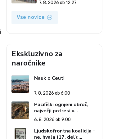
7. 8. 2026 ob 12:27
Vse novice
i
Ekskluzivno za
naročnike
Nauk o Ceuti
7. 8. 2026 ob 6:00
Pacifiški ognjeni obroč,
največji potresi v
zgodovini in cena pozabe
6. 8. 2026 ob 9:00
o
Ljudskofrontna koalicija –
ne, hvala (17. del):