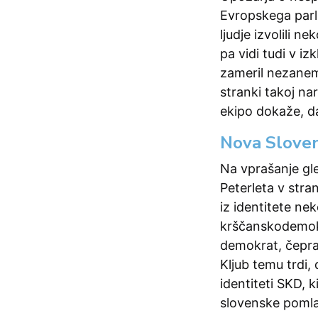
Evropskega parl
ljudje izvolili 
pa vidi tudi v iz
zameril nezanem
stranki takoj na
ekipo dokaže, da
Nova Sloven
Na vprašanje gl
Peterleta v stra
iz identitete ne
krščanskodemokr
demokrat, čepra
Kljub temu trdi,
identiteti SKD, k
slovenske poml