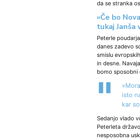
da se stranka o
»Če bo Nova 
tukaj Janša 
Peterle poudarja
danes zadevo sce
smislu evropskih 
in desne. Navaja
bomo sposobni 
»Moral
isto n
kar so
Sedanjo vlado vo
Peterleta državo
nesposobna uskla