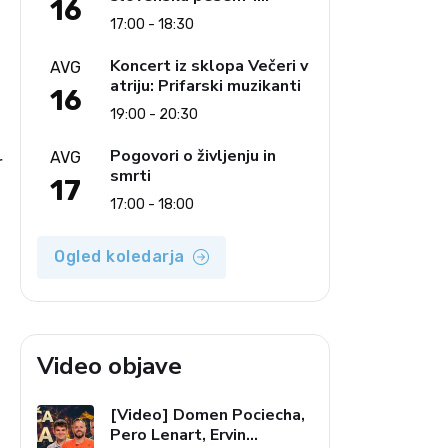
16
Ljudski pevci Jezerci
17:00 - 18:30
Koncert iz sklopa Večeri v
AVG
atriju: Prifarski muzikanti
16
19:00 - 20:30
Pogovori o življenju in
AVG
r
smrti
17
17:00 - 18:00
Ogled koledarja
Video objave
[Video] Domen Pociecha,
Pero Lenart, Ervin