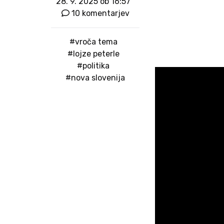
28. 9. 2025 ob 16:57
10 komentarjev
#vroča tema
#lojze peterle
#politika
#nova slovenija