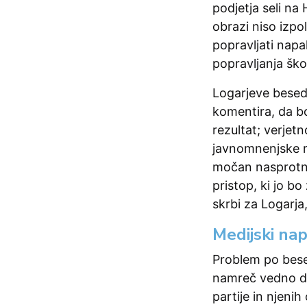
podjetja seli na
obrazi niso izpo
popravljati napa
popravljanja šk
Logarjeve besed
komentira, da bo
rezultat; verjet
javnomnenjske ra
močan nasprotni
pristop, ki jo bo
skrbi za Logarja
Medijski nap
Problem po besed
namreč vedno dem
partije in njeni