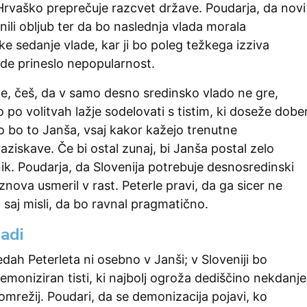
 Hrvaško preprečuje razcvet države. Poudarja, da novi
lnili obljub ter da bo naslednja vlada morala
ke sedanje vlade, kar ji bo poleg težkega izziva
ode prineslo nepopularnost.
e, češ, da v samo desno sredinsko vlado ne gre,
 po volitvah lažje sodelovati s tistim, ki doseže dobe
no bo to Janša, vsaj kakor kažejo trenutne
ziskave. Če bi ostal zunaj, bi Janša postal zelo
k. Poudarja, da Slovenija potrebuje desnosredinski
 znova usmeril v rast. Peterle pravi, da ga sicer ne
, saj misli, da bo ravnal pragmatično.
adi
ah Peterleta ni osebno v Janši; v Sloveniji bo
oniziran tisti, ki najbolj ogroža dediščino nekdanje
h omrežij. Poudari, da se demonizacija pojavi, ko