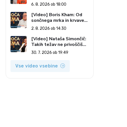
Kostanjšek: Šport
6. 8. 2026 ob 18:00
specialcev (Vroča tema, 6.
8. 2026)
[Video] Boris Kham: Od
sončnega mrka in krvave
lune do slovenskih
2. 8. 2026 ob 14:30
pečatov v vesolju (Vroča
tema, 2. 8. 2026)
[Video] Nataša Simončič:
Takih težav ne privoščiš
nikomur (Vroča tema, 30.
30. 7. 2026 ob 19:49
7. 2026)
Vse video vsebine