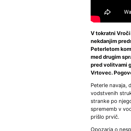
V tokratni Vroč
nekdanjim pred
Peterletom komen
med drugim spra
pred volitvami g
Vrtovec. Pogovo
Peterle navaja, 
vodstvenih struk
stranke po njeg
sprememb v vods
prišlo prvič.
Opozarja o nesp