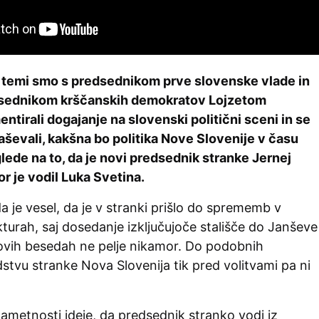
i temi smo s predsednikom prve slovenske vlade in
sednikom krščanskih demokratov Lojzetom
tirali dogajanje na slovenski politični sceni in se
ševali, kakšna bo politika Nove Slovenije v času
lede na to, da je novi predsednik stranke Jernej
r je vodil Luka Svetina.
da je vesel, da je v stranki prišlo do sprememb v
turah, saj dosedanje izključujoče stališče do Janševe
ovih besedah ne pelje nikamor. Do podobnih
tvu stranke Nova Slovenija tik pred volitvami pa ni
ametnosti ideje, da predsednik stranko vodi iz