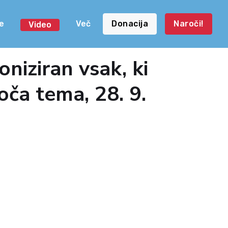
e
Več
Donacija
Naroči!
Video
niziran vsak, ki
oča tema, 28. 9.