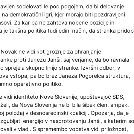
pravljen sodelovati le pod pogojem, da bi delovanje
 na demokratični igri, kjer morajo biti pozdravljeni
asovi. Za kar pa ne zahteva nobene pozicije in
 je takšna politika tudi edini način, da stranka pridob
 Novak ne vidi kot grožnje za ohranjanje
ranke proti Janezu Janši, saj verjame, da bo ravnala
 sprejela skupno linijo stranke. Izvršni odbor, v
va vstopa, pa bo brez Janeza Pogorelca struktura,
zumno operativno politiko.
e vidi identiteto Nove Slovenije, upoštevajoč SDS,
 želi, da Nova Slovenija ne bi bila šibek člen, ampak,
oj položaj v desnosredinski koaliciji. Opozarja, da je
izgubljati energijo v nasprotovanju Janši, s katerim s
ovali v vladi. S spremembo vodstva vidi priložnost,