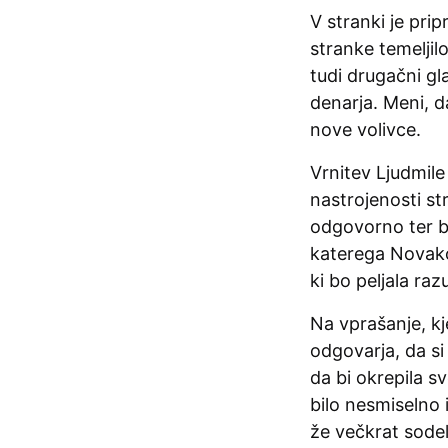
V stranki je pri
stranke temeljilo
tudi drugačni gl
denarja. Meni, da
nove volivce.
Vrnitev Ljudmile
nastrojenosti st
odgovorno ter bo
katerega Novako
ki bo peljala ra
Na vprašanje, kj
odgovarja, da si
da bi okrepila sv
bilo nesmiselno 
že večkrat sodel