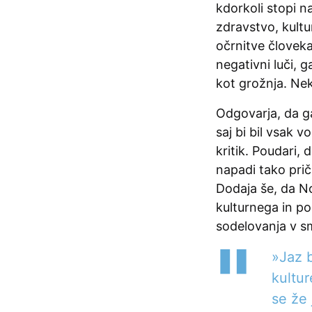
kdorkoli stopi na
zdravstvo, kultu
očrnitve človeka
negativni luči, g
kot grožnja. Ne
Odgovarja, da g
saj bi bil vsak v
kritik. Poudari,
napadi tako pri
Dodaja še, da No
kulturnega in po
sodelovanja v sm
»Jaz b
kultur
se že 