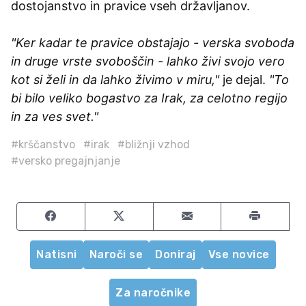
dostojanstvo in pravice vseh državljanov.
"Ker kadar te pravice obstajajo - verska svoboda
in druge vrste svoboščin - lahko živi svojo vero
kot si želi in da lahko živimo v miru,"
je dejal.
"To
bi bilo veliko bogastvo za Irak, za celotno regijo
in za ves svet."
#krščanstvo
#irak
#bližnji vzhod
#versko pregajnjanje
Share on Facebook
Share on Twitter
Share by email
Natisni
Naroči se
Doniraj
Vse novice
Za naročnike