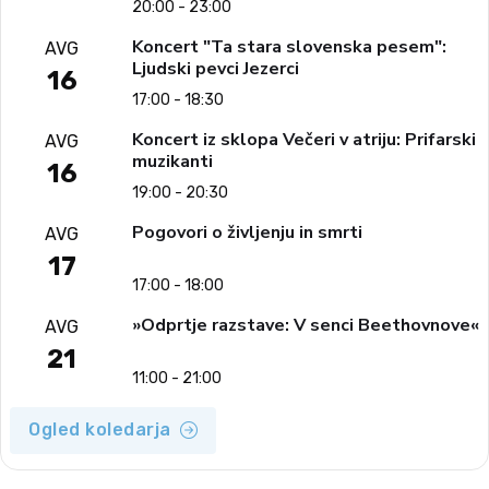
20:00 - 23:00
Koncert "Ta stara slovenska pesem":
AVG
Ljudski pevci Jezerci
16
17:00 - 18:30
Koncert iz sklopa Večeri v atriju: Prifarski
AVG
muzikanti
16
19:00 - 20:30
Pogovori o življenju in smrti
AVG
17
17:00 - 18:00
»Odprtje razstave: V senci Beethovnove«
AVG
21
11:00 - 21:00
Ogled koledarja