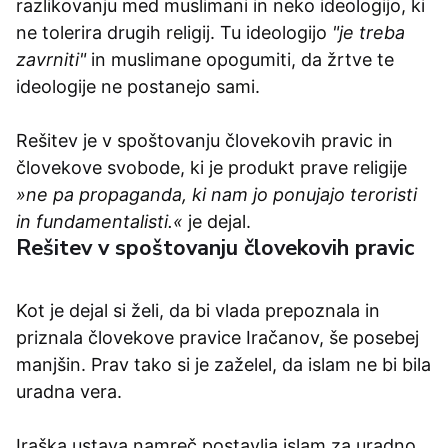
razlikovanju med muslimani in neko ideologijo, ki
ne tolerira drugih religij. Tu ideologijo
"je treba
zavrniti"
in muslimane opogumiti, da žrtve te
ideologije ne postanejo sami.
Rešitev je v spoštovanju človekovih pravic in
človekove svobode, ki je produkt prave religije
»ne pa propaganda, ki nam jo ponujajo teroristi
in fundamentalisti.«
je dejal.
Rešitev v spoštovanju človekovih pravic
Kot je dejal si želi, da bi vlada prepoznala in
priznala človekove pravice Iračanov, še posebej
manjšin. Prav tako si je zaželel, da islam ne bi bila
uradna vera.
Iraška ustava namreč postavlja islam za uradno