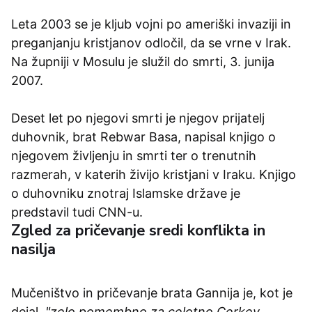
Leta 2003 se je kljub vojni po ameriški invaziji in
preganjanju kristjanov odločil, da se vrne v Irak.
Na župniji v Mosulu je služil do smrti, 3. junija
2007.
Deset let po njegovi smrti je njegov prijatelj
duhovnik, brat Rebwar Basa, napisal knjigo o
njegovem življenju in smrti ter o trenutnih
razmerah, v katerih živijo kristjani v Iraku. Knjigo
o duhovniku znotraj Islamske države je
predstavil tudi CNN-u.
Zgled za pričevanje sredi konflikta in
nasilja
Mučeništvo in pričevanje brata Gannija je, kot je
dejal,
"zelo pomembno za celotno Cerkev,