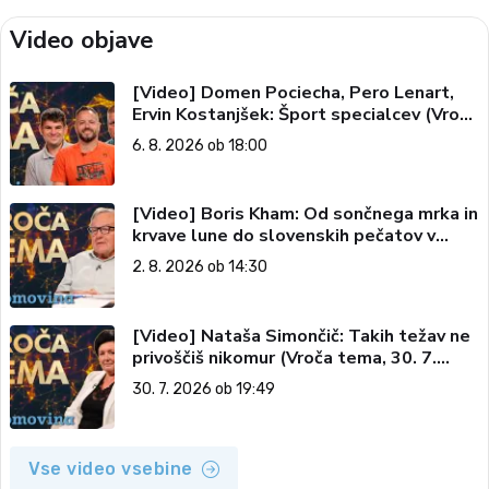
Video objave
[Video] Domen Pociecha, Pero Lenart,
Ervin Kostanjšek: Šport specialcev (Vroča
tema, 6. 8. 2026)
6. 8. 2026 ob 18:00
[Video] Boris Kham: Od sončnega mrka in
krvave lune do slovenskih pečatov v
vesolju (Vroča tema, 2. 8. 2026)
2. 8. 2026 ob 14:30
[Video] Nataša Simončič: Takih težav ne
privoščiš nikomur (Vroča tema, 30. 7.
2026)
30. 7. 2026 ob 19:49
Vse video vsebine