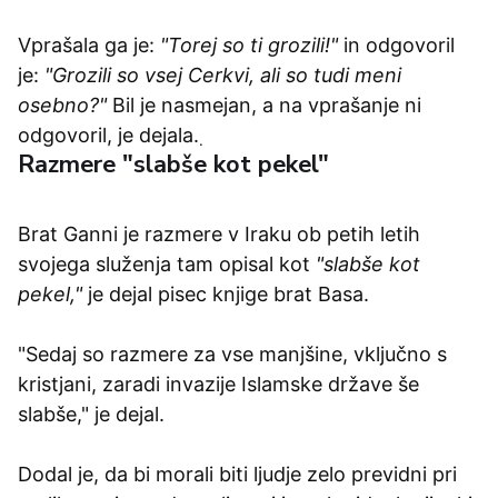
Vprašala ga je:
"Torej so ti grozili!"
in odgovoril
je:
"Grozili so vsej Cerkvi, ali so tudi meni
osebno?"
Bil je nasmejan, a na vprašanje ni
odgovoril, je dejala.
.
Razmere "slabše kot pekel"
Brat Ganni je razmere v Iraku ob petih letih
svojega služenja tam opisal kot
"slabše kot
pekel,"
je dejal pisec knjige brat Basa.
"Sedaj so razmere za vse manjšine, vključno s
kristjani, zaradi invazije Islamske države še
slabše," je dejal.
Dodal je, da bi morali biti ljudje zelo previdni pri