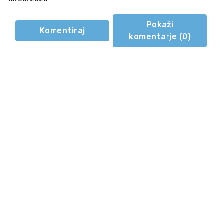
Pokaži
Komentiraj
komentarje (
0
)