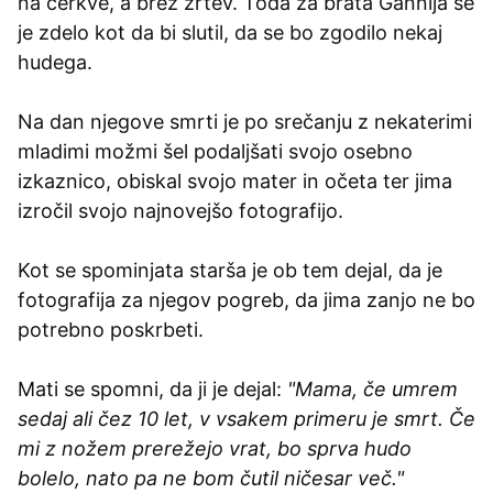
na cerkve, a brez žrtev. Toda za brata Gannija se
je zdelo kot da bi slutil, da se bo zgodilo nekaj
hudega.
Na dan njegove smrti je po srečanju z nekaterimi
mladimi možmi šel podaljšati svojo osebno
izkaznico, obiskal svojo mater in očeta ter jima
izročil svojo najnovejšo fotografijo.
Kot se spominjata starša je ob tem dejal, da je
fotografija za njegov pogreb, da jima zanjo ne bo
potrebno poskrbeti.
Mati se spomni, da ji je dejal:
"Mama, če umrem
sedaj ali čez 10 let, v vsakem primeru je smrt. Če
mi z nožem prerežejo vrat, bo sprva hudo
bolelo, nato pa ne bom čutil ničesar več."