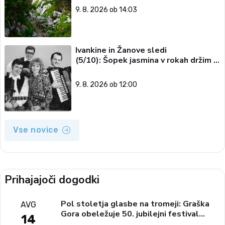
9. 8. 2026 ob 14:03
Ivankine in Žanove sledi
(5/10): Šopek jasmina v rokah držim …
9. 8. 2026 ob 12:00
Vse novice
Prihajajoči dogodki
Pol stoletja glasbe na tromeji: Graška
AVG
Gora obeležuje 50. jubilejni festival
14
narodno-zabavne glasbe