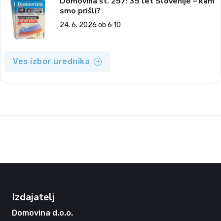
Domovina št. 257: 35 let Slovenije – kam
smo prišli?
24. 6. 2026 ob 6:10
Ves izbor urednika
Izdajatelj
Domovina d.o.o.