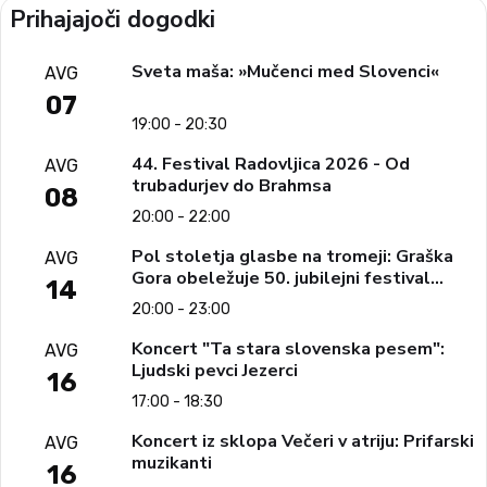
Prihajajoči dogodki
Sveta maša: »Mučenci med Slovenci«
AVG
07
19:00 - 20:30
44. Festival Radovljica 2026 - Od
AVG
trubadurjev do Brahmsa
08
20:00 - 22:00
Pol stoletja glasbe na tromeji: Graška
AVG
Gora obeležuje 50. jubilejni festival
14
narodno-zabavne glasbe
20:00 - 23:00
Koncert "Ta stara slovenska pesem":
AVG
Ljudski pevci Jezerci
16
17:00 - 18:30
Koncert iz sklopa Večeri v atriju: Prifarski
AVG
muzikanti
16