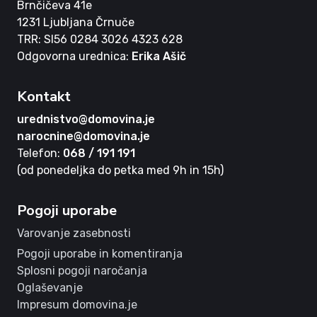
Brnčičeva 41e
1231 Ljubljana Črnuče
TRR: SI56 0284 3026 4323 628
Odgovorna urednica:
Erika Ašič
Kontakt
urednistvo@domovina.je
narocnine@domovina.je
Telefon:
068 / 191 191
(od ponedeljka do petka med 9h in 15h)
Pogoji uporabe
Varovanje zasebnosti
Pogoji uporabe in komentiranja
Splosni pogoji naročanja
Oglaševanje
Impresum domovina.je