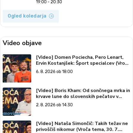
19:00 - 20:30
Ogled koledarja
Video objave
[Video] Domen Pociecha, Pero Lenart,
Ervin Kostanjšek: Šport specialcev (Vroča
tema, 6. 8. 2026)
6. 8. 2026 ob 18:00
[Video] Boris Kham: Od sončnega mrka in
krvave lune do slovenskih pečatov v
vesolju (Vroča tema, 2. 8. 2026)
2. 8. 2026 ob 14:30
[Video] Nataša Simončič: Takih težav ne
privoščiš nikomur (Vroča tema, 30. 7.