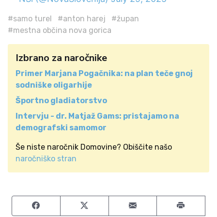
#samo turel
#anton harej
#župan
#mestna občina nova gorica
Izbrano za naročnike
Primer Marjana Pogačnika: na plan teče gnoj
sodniške oligarhije
Športno gladiatorstvo
Intervju - dr. Matjaž Gams: pristajamo na
demografski samomor
Še niste naročnik Domovine? Obiščite našo
naročniško stran
Share on Facebook
Share on Twitter
Share by email