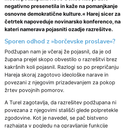
negativno presenetila in kaže na pomanjkanje
osnovne demokratične kulture.« Harej sicer za
četrtek napoveduje novinarsko konferenco, na
kateri namerava pojasniti ozadje razrešitve.
Sporen odhod z »borčevske proslave«?
Podžupan nam je včeraj že pojasnil, da je od
župana prejel skopo obvestilo o razrešitvi brez
kakršnih koli pojasnil. Razlogi so po prepričanju
Hareja skoraj zagotovo ideološke narave in
povezani z njegovim prizadevanjem za pokop
žrtev povojnih pomorov.
A Turel zagotavlja, da razrešitev podžupana ni
povezana z njegovimi stališči glede polpretekle
zgodovine. Kot je navedel, se pač bistveno
razhajata v pogledu na opravljanje funkcije