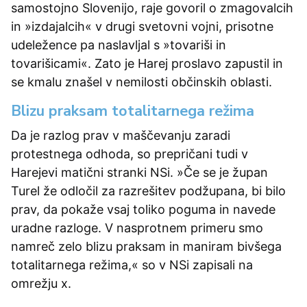
samostojno Slovenijo, raje govoril o zmagovalcih
in »izdajalcih« v drugi svetovni vojni, prisotne
udeležence pa naslavljal s »tovariši in
tovarišicami«. Zato je Harej proslavo zapustil in
se kmalu znašel v nemilosti občinskih oblasti.
Blizu praksam totalitarnega režima
Da je razlog prav v maščevanju zaradi
protestnega odhoda, so prepričani tudi v
Harejevi matični stranki NSi. »Če se je župan
Turel že odločil za razrešitev podžupana, bi bilo
prav, da pokaže vsaj toliko poguma in navede
uradne razloge. V nasprotnem primeru smo
namreč zelo blizu praksam in maniram bivšega
totalitarnega režima,« so v NSi zapisali na
omrežju x.