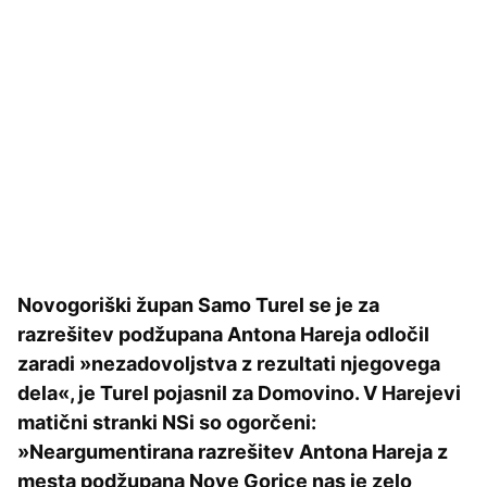
Novogoriški župan Samo Turel se je za
razrešitev podžupana Antona Hareja odločil
zaradi »nezadovoljstva z rezultati njegovega
dela«, je Turel pojasnil za Domovino. V Harejevi
matični stranki NSi so ogorčeni:
»Neargumentirana razrešitev Antona Hareja z
mesta podžupana Nove Gorice nas je zelo