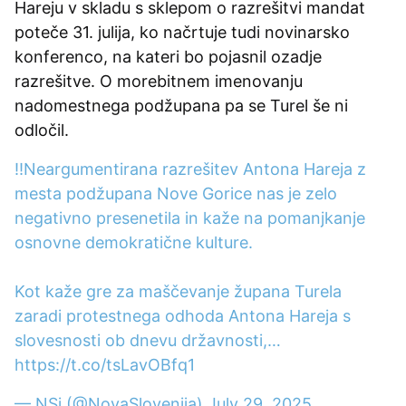
Hareju v skladu s sklepom o razrešitvi mandat
poteče 31. julija, ko načrtuje tudi novinarsko
konferenco, na kateri bo pojasnil ozadje
razrešitve. O morebitnem imenovanju
nadomestnega podžupana pa se Turel še ni
odločil.
‼️Neargumentirana razrešitev Antona Hareja z
mesta podžupana Nove Gorice nas je zelo
negativno presenetila in kaže na pomanjkanje
osnovne demokratične kulture.
Kot kaže gre za maščevanje župana Turela
zaradi protestnega odhoda Antona Hareja s
slovesnosti ob dnevu državnosti,…
https://t.co/tsLavOBfq1
— NSi (@NovaSlovenija)
July 29, 2025