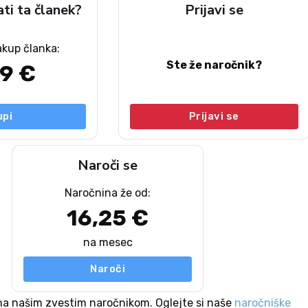
ati ta članek?
Prijavi se
akup članka:
Ste že naročnik?
49 €
upi
Prijavi se
Naroči se
Naročnina že od:
16,25 €
na mesec
Naroči
na našim zvestim naročnikom. Oglejte si naše
naročniške