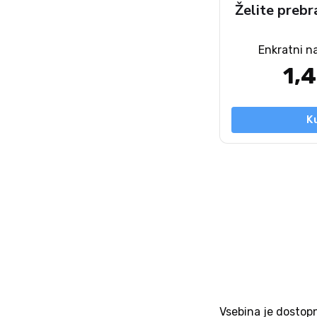
Želite prebr
Enkratni n
1,
K
Vsebina je dostop