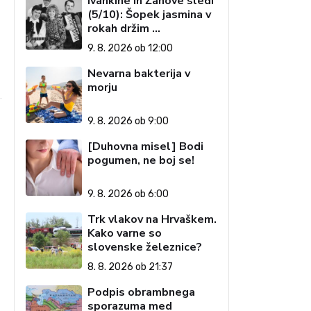
Ivankine in Žanove sledi
(5/10): Šopek jasmina v
rokah držim …
9. 8. 2026 ob 12:00
Nevarna bakterija v
morju
9. 8. 2026 ob 9:00
[Duhovna misel] Bodi
pogumen, ne boj se!
9. 8. 2026 ob 6:00
Trk vlakov na Hrvaškem.
Kako varne so
slovenske železnice?
8. 8. 2026 ob 21:37
Podpis obrambnega
sporazuma med