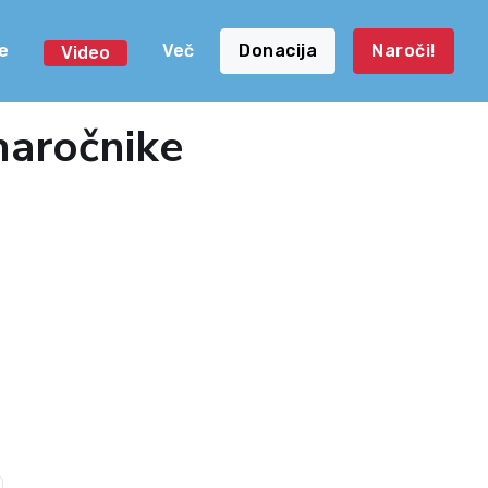
e
Več
Donacija
Naroči!
Video
naročnike