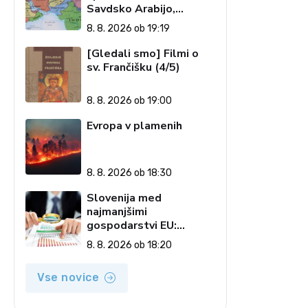
Savdsko Arabijo,
Pakistanom in Turčijo
8. 8. 2026 ob 19:19
[Gledali smo] Filmi o
sv. Frančišku (4/5)
8. 8. 2026 ob 19:00
Evropa v plamenih
8. 8. 2026 ob 18:30
Slovenija med
najmanjšimi
gospodarstvi EU:
Golobova vlada pustila
8. 8. 2026 ob 18:20
visoke račune državi
Vse novice