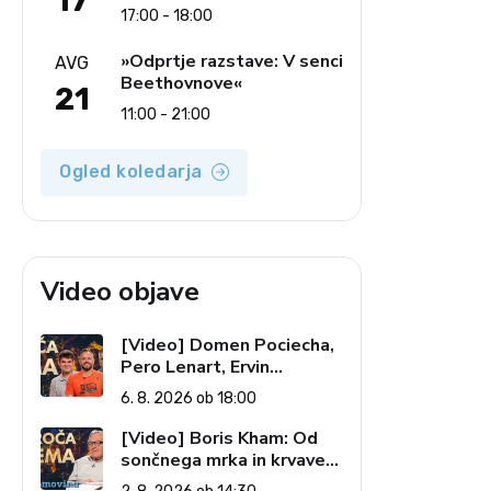
17
17:00 - 18:00
»Odprtje razstave: V senci
AVG
Beethovnove«
21
11:00 - 21:00
Ogled koledarja
Video objave
[Video] Domen Pociecha,
Pero Lenart, Ervin
Kostanjšek: Šport
6. 8. 2026 ob 18:00
specialcev (Vroča tema, 6.
8. 2026)
[Video] Boris Kham: Od
sončnega mrka in krvave
lune do slovenskih