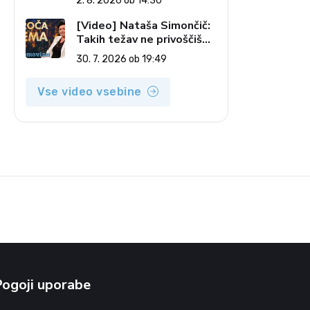
2. 8. 2026 ob 14:30
pečatov v vesolju (Vroča
tema, 2. 8. 2026)
[Video] Nataša Simončič:
Takih težav ne privoščiš
nikomur (Vroča tema, 30.
30. 7. 2026 ob 19:49
7. 2026)
Vse video vsebine
Pogoji uporabe