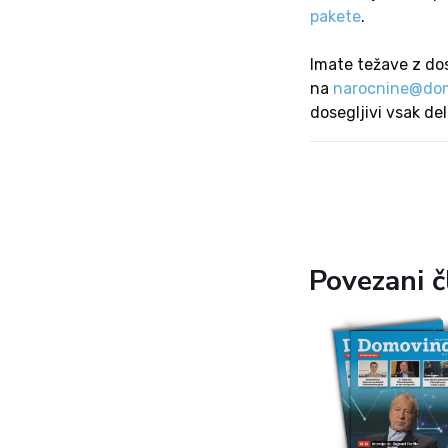
pakete
.
Imate težave z do
na
narocnine@dom
dosegljivi vsak de
Povezani č