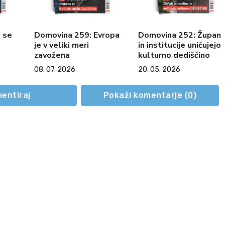
 se
Domovina 259: Evropa
Domovina 252: Župan
je v veliki meri
in institucije uničujejo
zavožena
kulturno dediščino
08. 07. 2026
20. 05. 2026
entiraj
Pokaži komentarje (
0
)