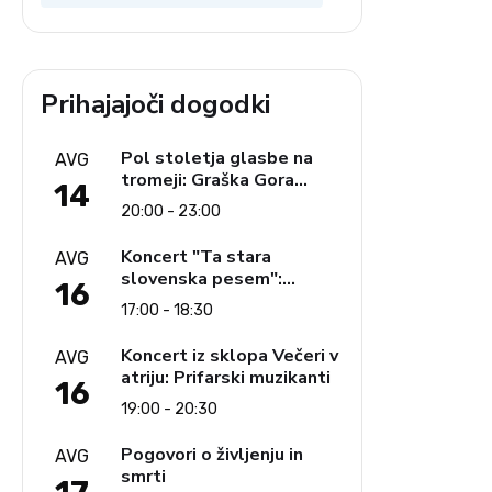
Prihajajoči dogodki
Pol stoletja glasbe na
AVG
tromeji: Graška Gora
14
obeležuje 50. jubilejni
20:00 - 23:00
festival narodno-zabavne
glasbe
Koncert "Ta stara
AVG
slovenska pesem":
16
Ljudski pevci Jezerci
17:00 - 18:30
Koncert iz sklopa Večeri v
AVG
atriju: Prifarski muzikanti
16
19:00 - 20:30
Pogovori o življenju in
AVG
smrti