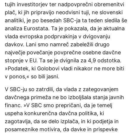
tujih investitorjev ter nadpovprečni obremenitvi
plač, ki jih pripravijo neodvisni tuji, ne slovenski
analitiki, je po besedah SBC-ja ta teden sledila še
analiza Eurostata. Ta je pokazala, da je aktualna
vlada evropska podprvakinja v dvigovanju
davkov. Lani smo namreč zabeležili drugo
največje povečanje povprečne osebne davčne
stopnje v EU. Ta se je dvignila za 4,9 odstotka.
»Podatek, ki Golobovi vladi nikakor ne more biti
v ponos,« so bili jasni.
V SBC-ju so zatrdili, da vlada z zategovanjem
davčnega primeža ne bo izboljšala stanja javnih
financ. »V SBC smo prepričani, da je temelj
uspeha konkurenčna davčna politika, ki
zagotavlja, da se delo izplača, in ki podjetja in
posameznike motivira, da davke in prispevke