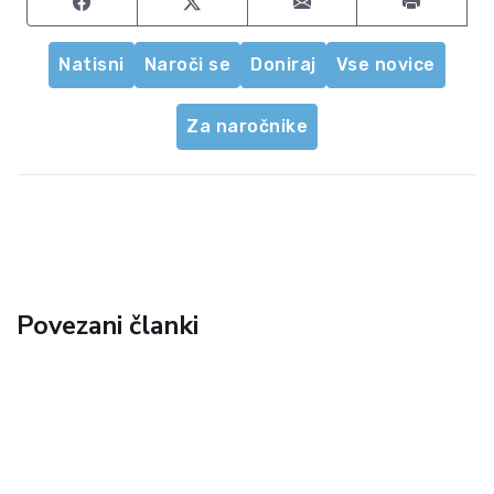
Share on Facebook
Share on Twitter
Share by email
Natisni
Naroči se
Doniraj
Vse novice
Za naročnike
Povezani članki