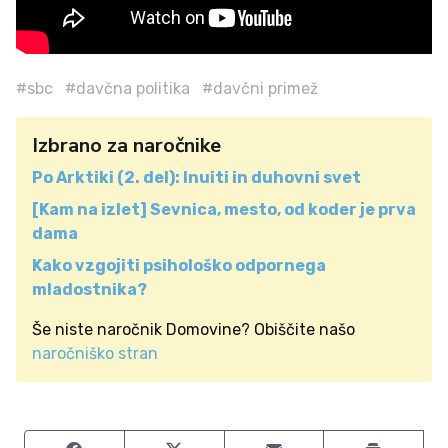
#sbc
#davčna politika
#davčni primež
Izbrano za naročnike
Po Arktiki (2. del): Inuiti in duhovni svet
[Kam na izlet] Sevnica, mesto, od koder je prva
dama
Kako vzgojiti psihološko odpornega
mladostnika?
Še niste naročnik Domovine? Obiščite našo
naročniško stran