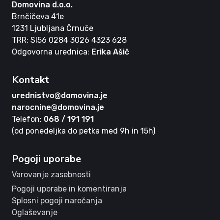
Domovina d.o.o.
Brnčičeva 41e
1231 Ljubljana Črnuče
TRR: SI56 0284 3026 4323 628
Odgovorna urednica:
Erika Ašič
Kontakt
urednistvo@domovina.je
narocnine@domovina.je
Telefon:
068 / 191 191
(od ponedeljka do petka med 9h in 15h)
Pogoji uporabe
Varovanje zasebnosti
Pogoji uporabe in komentiranja
Splosni pogoji naročanja
Oglaševanje