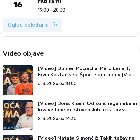
muzikanti
16
19:00 - 20:30
Ogled koledarja
Video objave
[Video] Domen Pociecha, Pero Lenart,
Ervin Kostanjšek: Šport specialcev (Vroča
tema, 6. 8. 2026)
6. 8. 2026 ob 18:00
[Video] Boris Kham: Od sončnega mrka in
krvave lune do slovenskih pečatov v
vesolju (Vroča tema, 2. 8. 2026)
2. 8. 2026 ob 14:30
[Video] Nataša Simončič: Takih težav ne