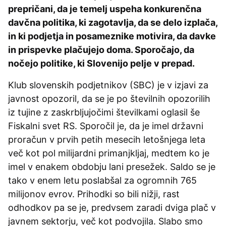
prepričani, da je temelj uspeha konkurenčna
davčna politika, ki zagotavlja, da se delo izplača,
in ki podjetja in posameznike motivira, da davke
in prispevke plačujejo doma. Sporočajo, da
nočejo politike, ki Slovenijo pelje v prepad.
Klub slovenskih podjetnikov (SBC) je v izjavi za
javnost opozoril, da se je po številnih opozorilih
iz tujine z zaskrbljujočimi številkami oglasil še
Fiskalni svet RS. Sporočil je, da je imel državni
proračun v prvih petih mesecih letošnjega leta
več kot pol milijardni primanjkljaj, medtem ko je
imel v enakem obdobju lani presežek. Saldo se je
tako v enem letu poslabšal za ogromnih 765
milijonov evrov. Prihodki so bili nižji, rast
odhodkov pa se je, predvsem zaradi dviga plač v
javnem sektorju, več kot podvojila. Slabo smo