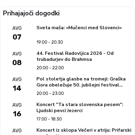
Prihajajoči dogodki
Sveta maša: »Mučenci med Slovenci«
AVG
07
19:00 - 20:30
44. Festival Radovljica 2026 - Od
AVG
trubadurjev do Brahmsa
08
20:00 - 22:00
Pol stoletja glasbe na tromeji: Graška
AVG
Gora obeležuje 50. jubilejni festival
14
narodno-zabavne glasbe
20:00 - 23:00
Koncert "Ta stara slovenska pesem":
AVG
Ljudski pevci Jezerci
16
17:00 - 18:30
Koncert iz sklopa Večeri v atriju: Prifarski
AVG