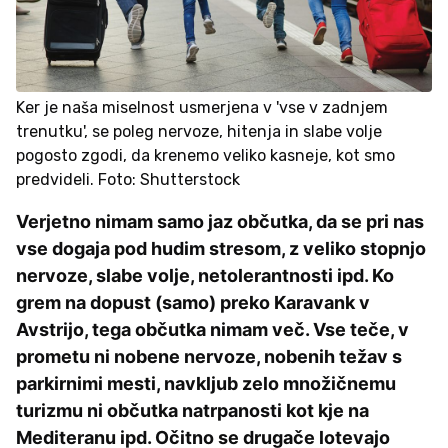
Ker je naša miselnost usmerjena v 'vse v zadnjem
trenutku', se poleg nervoze, hitenja in slabe volje
pogosto zgodi, da krenemo veliko kasneje, kot smo
predvideli. Foto: Shutterstock
Verjetno nimam samo jaz občutka, da se pri nas
vse dogaja pod hudim stresom, z veliko stopnjo
nervoze, slabe volje, netolerantnosti ipd. Ko
grem na dopust (samo) preko Karavank v
Avstrijo, tega občutka nimam več. Vse teče, v
prometu ni nobene nervoze, nobenih težav s
parkirnimi mesti, navkljub zelo množičnemu
turizmu ni občutka natrpanosti kot kje na
Mediteranu ipd. Očitno se drugače lotevajo