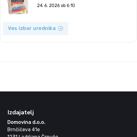
24. 6. 2026 ob 6:10
Ves izbor urednika
Izdajatelj
Domovina d.o.o.
Brnčičeva 41e
1231 Ljubljana Črnuče