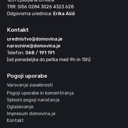
TRR: SI56 0284 3026 4323 628
Odgovorna urednica:
Erika Ašič
Kontakt
urednistvo@domovina.je
narocnine@domovina.je
Telefon:
068 / 191 191
(od ponedeljka do petka med 9h in 15h)
Pogoji uporabe
Varovanje zasebnosti
Pogoji uporabe in komentiranja
Splosni pogoji naročanja
Oglaševanje
Impresum domovina.je
Kontakt