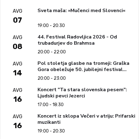
Sveta maša: »Mučenci med Slovenci«
AVG
07
19:00 - 20:30
44. Festival Radovljica 2026 - Od
AVG
trubadurjev do Brahmsa
08
20:00 - 22:00
Pol stoletja glasbe na tromeji: Graška
AVG
Gora obeležuje 50. jubilejni festival
14
narodno-zabavne glasbe
20:00 - 23:00
Koncert "Ta stara slovenska pesem":
AVG
Ljudski pevci Jezerci
16
17:00 - 18:30
Koncert iz sklopa Večeri v atriju: Prifarski
AVG
muzikanti
16
19:00 - 20:30