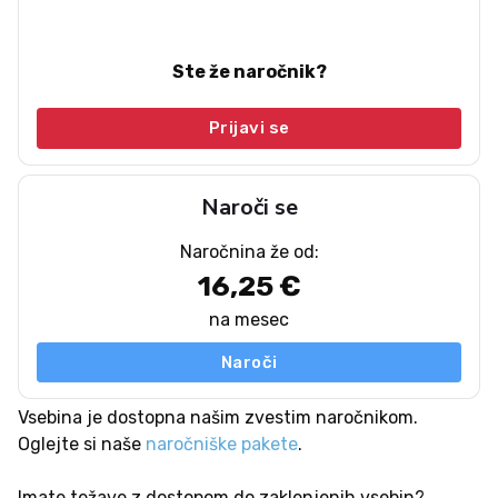
Ste že naročnik?
Prijavi se
Naroči se
Naročnina že od:
16,25 €
na mesec
Naroči
Vsebina je dostopna našim zvestim naročnikom.
Oglejte si naše
naročniške pakete
.
Imate težave z dostopom do zaklenjenih vsebin?