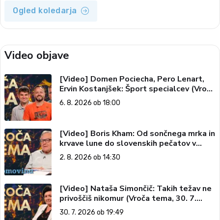
Ogled koledarja
Video objave
[Video] Domen Pociecha, Pero Lenart,
Ervin Kostanjšek: Šport specialcev (Vroča
tema, 6. 8. 2026)
6. 8. 2026 ob 18:00
[Video] Boris Kham: Od sončnega mrka in
krvave lune do slovenskih pečatov v
vesolju (Vroča tema, 2. 8. 2026)
2. 8. 2026 ob 14:30
[Video] Nataša Simončič: Takih težav ne
privoščiš nikomur (Vroča tema, 30. 7.
2026)
30. 7. 2026 ob 19:49