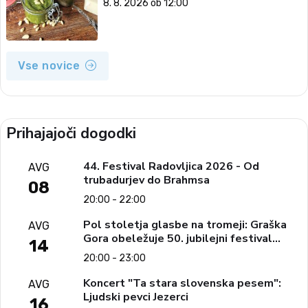
8. 8. 2026 ob 12:00
Vse novice
Prihajajoči dogodki
44. Festival Radovljica 2026 - Od
AVG
trubadurjev do Brahmsa
08
20:00 - 22:00
Pol stoletja glasbe na tromeji: Graška
AVG
Gora obeležuje 50. jubilejni festival
14
narodno-zabavne glasbe
20:00 - 23:00
Koncert "Ta stara slovenska pesem":
AVG
Ljudski pevci Jezerci
16