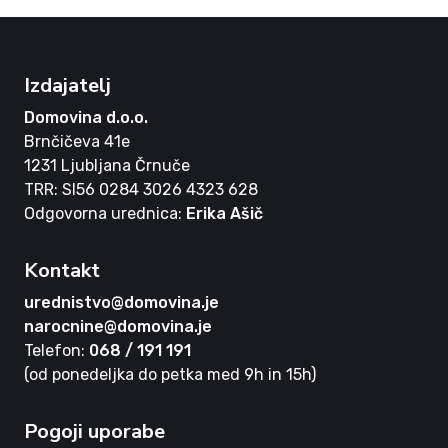
Izdajatelj
Domovina d.o.o.
Brnčičeva 41e
1231 Ljubljana Črnuče
TRR: SI56 0284 3026 4323 628
Odgovorna urednica:
Erika Ašič
Kontakt
urednistvo@domovina.je
narocnine@domovina.je
Telefon:
068 / 191 191
(od ponedeljka do petka med 9h in 15h)
Pogoji uporabe