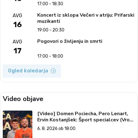
17:00 - 18:30
Koncert iz sklopa Večeri v atriju: Prifarski
AVG
muzikanti
16
19:00 - 20:30
Pogovori o življenju in smrti
AVG
17
17:00 - 18:00
Ogled koledarja
Video objave
[Video] Domen Pociecha, Pero Lenart,
Ervin Kostanjšek: Šport specialcev (Vroča
tema, 6. 8. 2026)
6. 8. 2026 ob 18:00