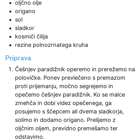
oljčno olje
origano
sol
sladkor
kosmiči čilija
rezine polnozrnatega kruha
Priprava
Češnjev paradižnik operemo in prerežemo na
polovičke. Ponev prevlečeno s premazom
proti prijemanju, močno segrejemo in
opečemo češnjev paradižnik. Ko se malce
zmehča in dobi videz opečenega, ga
posujemo s ščepcem ali dvema sladkorja,
solimo in dodamo origano. Prelijemo z
oljčnim oljem, previdno premešamo ter
odstavimo.