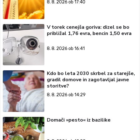
8. 8. 2026 ob 17:40
V torek cenejša goriva: dizel se bo
približal 1,76 evra, bencin 1,50 evra
8. 8. 2026 ob 16:41
Kdo bo leta 2030 skrbel za starejše,
gradil domove in zagotavljal javne
storitve?
8. 8. 2026 ob 14:29
Domači »pesto« iz bazilike