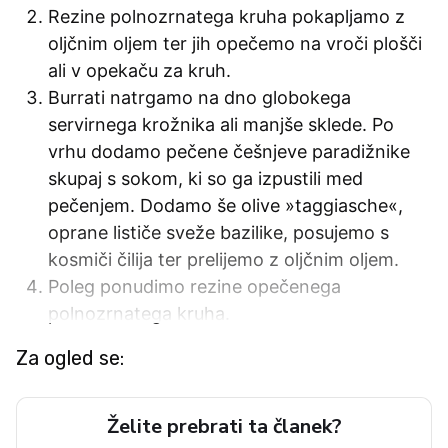
Rezine polnozrnatega kruha pokapljamo z
oljčnim oljem ter jih opečemo na vroči plošči
ali v opekaču za kruh.
Burrati natrgamo na dno globokega
servirnega krožnika ali manjše sklede. Po
vrhu dodamo pečene češnjeve paradižnike
skupaj s sokom, ki so ga izpustili med
pečenjem. Dodamo še olive »taggiasche«,
oprane lističe sveže bazilike, posujemo s
kosmiči čilija ter prelijemo z oljčnim oljem.
Poleg ponudimo rezine opečenega
polnozrnatega kruha.
Za ogled se:
Želite prebrati ta članek?