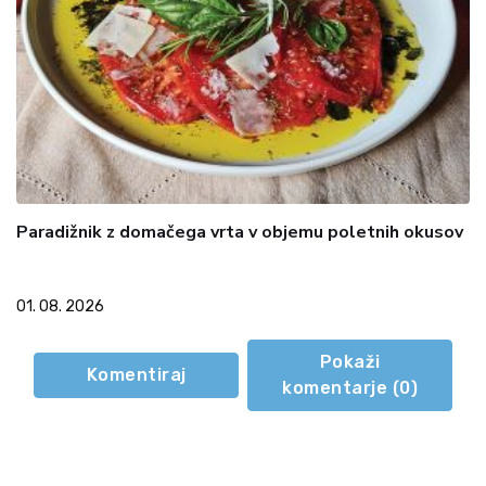
Paradižnik z domačega vrta v objemu poletnih okusov
01. 08. 2026
Pokaži
Komentiraj
komentarje (
0
)