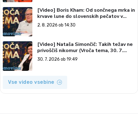
[Video] Boris Kham: Od sončnega mrka in
krvave lune do slovenskih pečatov v
vesolju (Vroča tema, 2. 8. 2026)
2. 8. 2026 ob 14:30
[Video] Nataša Simončič: Takih težav ne
privoščiš nikomur (Vroča tema, 30. 7.
2026)
30. 7. 2026 ob 19:49
Vse video vsebine