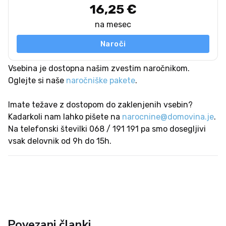
16,25 €
na mesec
Naroči
Vsebina je dostopna našim zvestim naročnikom.
Oglejte si naše
naročniške pakete
.
Imate težave z dostopom do zaklenjenih vsebin?
Kadarkoli nam lahko pišete na
narocnine@domovina.je
.
Na telefonski številki 068 / 191 191 pa smo dosegljivi
vsak delovnik od 9h do 15h.
Povezani članki