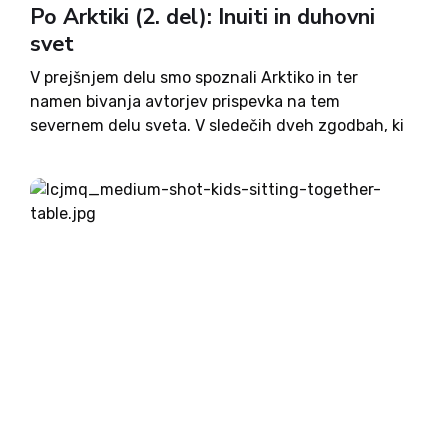
Po Arktiki (2. del): Inuiti in duhovni
svet
V prejšnjem delu smo spoznali Arktiko in ter
namen bivanja avtorjev prispevka na tem
severnem delu sveta. V sledečih dveh zgodbah, ki
sta le dve izmed mnogih tu na Arktiki, je glavna
tema inuitsko verovanje. Vera v duhove je zaradi...