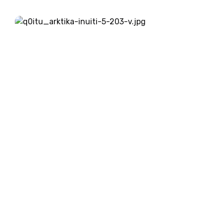
nezmožnost odpuščanja, kar sta izziva, ki
presegata človeške moči in zahtevata močno
vero. Jezus odgovarja na prošnjo za...