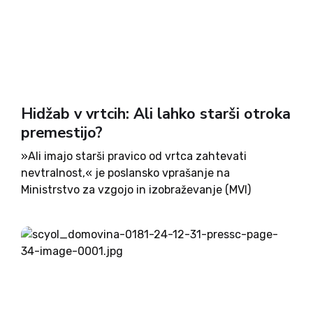
Hidžab v vrtcih: Ali lahko starši otroka
premestijo?
»Ali imajo starši pravico od vrtca zahtevati
nevtralnost,« je poslansko vprašanje na
Ministrstvo za vzgojo in izobraževanje (MVI)
naslovila poslanka NSi Vida Čadonič Špelič.Nanjo
so se namreč pred časom obrnili starši otroka, ki je
bil v enem od ljubljanskih javnih...