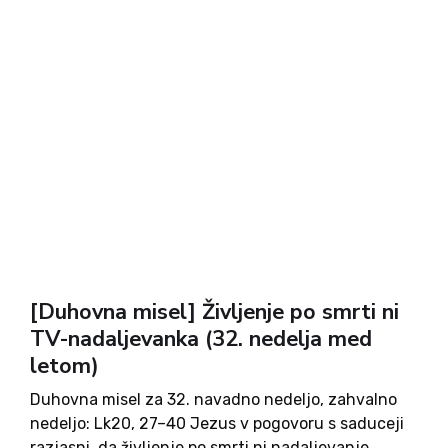
[Duhovna misel] Življenje po smrti ni
TV-nadaljevanka (32. nedelja med
letom)
Duhovna misel za 32. navadno nedeljo, zahvalno
nedeljo: Lk20, 27–40 Jezus v pogovoru s saduceji
razjasni, da življenje po smrti ni nadaljevanje