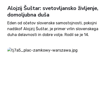
Alojzij Šuštar: svetovljansko življenje,
domoljubna duša
Eden od očetov slovenske samostojnosti, pokojni
nadškof Alojzij Šuštar, je primer vrlin slovenskega
duha delavnosti in dobre volje. Rodil se je 14.
novembra 1920 v malem zaselku Grmada, ki je
danes del župnije Trebnje. Prvi od desetih otrok
Alojzija in...