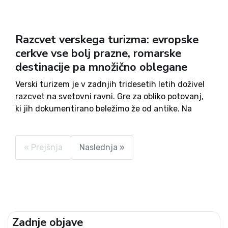
Razcvet verskega turizma: evropske
cerkve vse bolj prazne, romarske
destinacije pa množično oblegane
Verski turizem je v zadnjih tridesetih letih doživel
razcvet na svetovni ravni. Gre za obliko potovanj,
ki jih dokumentirano beležimo že od antike. Na
milijone vernikov se vsako leto odpravi na
romanje. Svetovna turistična organizacija
ocenjuje, da glavna verska središča...
« Prejšnja
Naslednja »
Zadnje objave