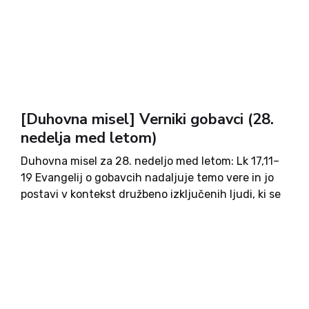
[Duhovna misel] Verniki gobavci (28.
nedelja med letom)
Duhovna misel za 28. nedeljo med letom: Lk 17,11–
19 Evangelij o gobavcih nadaljuje temo vere in jo
postavi v kontekst družbeno izključenih ljudi, ki se
kljub izolaciji obračajo na Jezusa s prošnjo po
usmiljenju. Jezus jih ozdravi in jih pošlje...