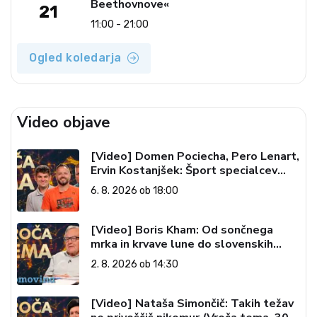
Beethovnove«
21
11:00 - 21:00
Ogled koledarja
Video objave
[Video] Domen Pociecha, Pero Lenart,
Ervin Kostanjšek: Šport specialcev
(Vroča tema, 6. 8. 2026)
6. 8. 2026 ob 18:00
[Video] Boris Kham: Od sončnega
mrka in krvave lune do slovenskih
pečatov v vesolju (Vroča tema, 2. 8.
2. 8. 2026 ob 14:30
2026)
[Video] Nataša Simončič: Takih težav