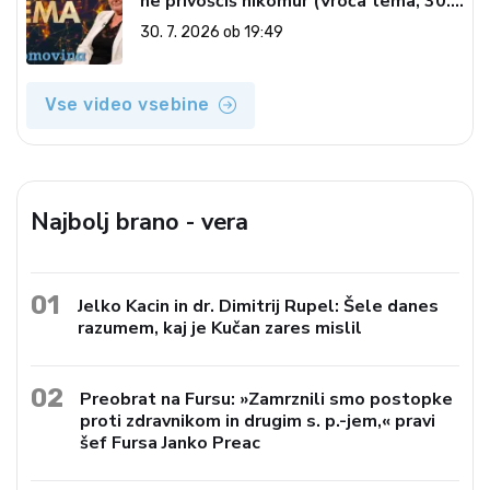
ne privoščiš nikomur (Vroča tema, 30.
7. 2026)
30. 7. 2026 ob 19:49
Vse video vsebine
Najbolj brano - vera
01
Jelko Kacin in dr. Dimitrij Rupel: Šele danes
razumem, kaj je Kučan zares mislil
02
Preobrat na Fursu: »Zamrznili smo postopke
proti zdravnikom in drugim s. p.-jem,« pravi
šef Fursa Janko Preac