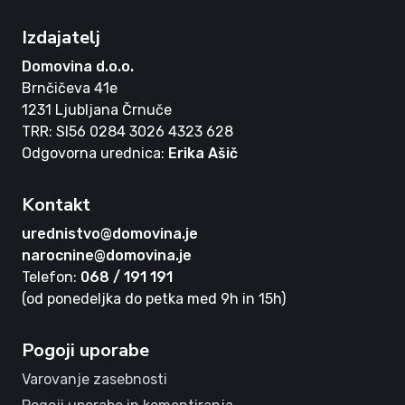
Izdajatelj
Domovina d.o.o.
Brnčičeva 41e
1231 Ljubljana Črnuče
TRR: SI56 0284 3026 4323 628
Odgovorna urednica:
Erika Ašič
Kontakt
urednistvo@domovina.je
narocnine@domovina.je
Telefon:
068 / 191 191
(od ponedeljka do petka med 9h in 15h)
Pogoji uporabe
Varovanje zasebnosti