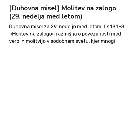
[Duhovna misel] Molitev na zalogo
(29. nedelja med letom)
Duhovna misel za 29. nedeljo med letom: Lk 18,1–8
»Molitev na zalogo« razmišlja o povezanosti med
vero in molitvijo v sodobnem svetu, kjer mnogi
zaradi krivic in trpljenja dvomijo v Boga. Avtor
opozarja, da je izguba vere v času industrijske...