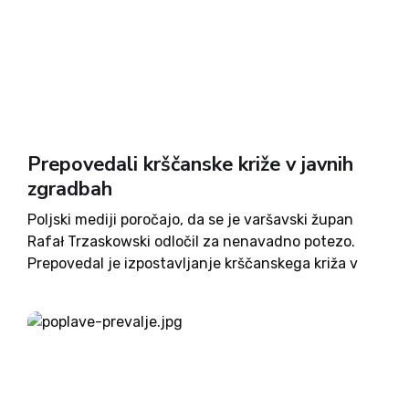
Prepovedali krščanske križe v javnih
zgradbah
Poljski mediji poročajo, da se je varšavski župan
Rafał Trzaskowski odločil za nenavadno potezo.
Prepovedal je izpostavljanje krščanskega križa v
javnih zgradbah, kar je sprožilo val opazk in tudi
globalne kritike. Varšavski levičarski župan Rafał
Trzaskowski, ki je nedavno prepovedal...