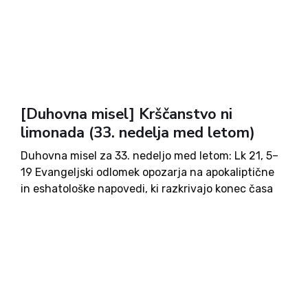
[Duhovna misel] Krščanstvo ni
limonada (33. nedelja med letom)
Duhovna misel za 33. nedeljo med letom: Lk 21, 5–
19 Evangeljski odlomek opozarja na apokaliptične
in eshatološke napovedi, ki razkrivajo konec časa
in pomen trpljenja. Jezus napoveduje preizkušnje
svojih učencev, a jih hkrati spodbuja k vztrajnosti
in veri. Kristjani naj...