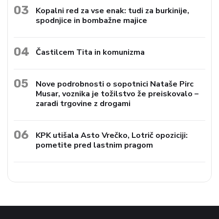
03
Kopalni red za vse enak: tudi za burkinije,
spodnjice in bombažne majice
04
Častilcem Tita in komunizma
05
Nove podrobnosti o sopotnici Nataše Pirc
Musar, voznika je tožilstvo že preiskovalo –
zaradi trgovine z drogami
06
KPK utišala Asto Vrečko, Lotrič opoziciji:
pometite pred lastnim pragom