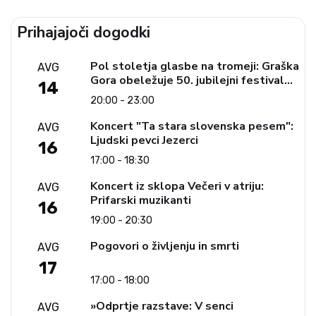
Prihajajoči dogodki
Pol stoletja glasbe na tromeji: Graška
AVG
Gora obeležuje 50. jubilejni festival
14
narodno-zabavne glasbe
20:00 - 23:00
Koncert "Ta stara slovenska pesem":
AVG
Ljudski pevci Jezerci
16
17:00 - 18:30
Koncert iz sklopa Večeri v atriju:
AVG
Prifarski muzikanti
16
19:00 - 20:30
Pogovori o življenju in smrti
AVG
17
17:00 - 18:00
»Odprtje razstave: V senci
AVG