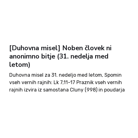
[Duhovna misel] Noben človek ni
anonimno bitje (31. nedelja med
letom)
Duhovna misel za 31. nedeljo med letom, Spomin
vseh vernih rajnih: Lk 7,11–17 Praznik vseh vernih
rajnih izvira iz samostana Cluny (998) in poudarja
vero v Božje usmiljenje ter upanje v večno
življenje. Gre za spomin na vse umrle, zlasti...