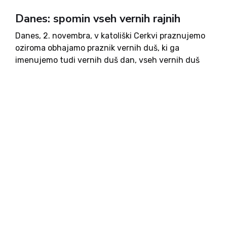
Danes: spomin vseh vernih rajnih
Danes, 2. novembra, v katoliški Cerkvi praznujemo
oziroma obhajamo praznik vernih duš, ki ga
imenujemo tudi vernih duš dan, vseh vernih duš
dan, spomin vseh vernih rajnih. Na ta dan se
spominjamo vseh duš, ki se še očiščujejo v vicah....