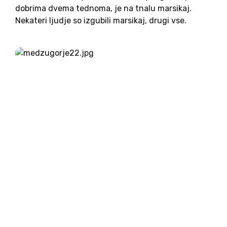
dobrima dvema tednoma, je na tnalu marsikaj.
Nekateri ljudje so izgubili marsikaj, drugi vse.
Pomoč je začela prihajati od vsepovsod, tako
materialna kot fizična, se je pa kmalu pokazala
tudi...