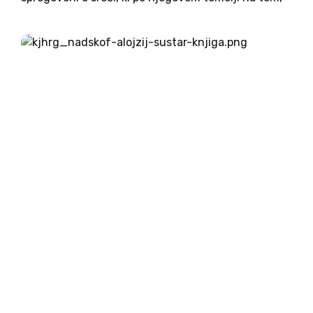
da človek samega sebe sprejme takšnega, kakršen
je. Odraščal je na kmetih, skupaj s petimi brati,
starimi starši ter...