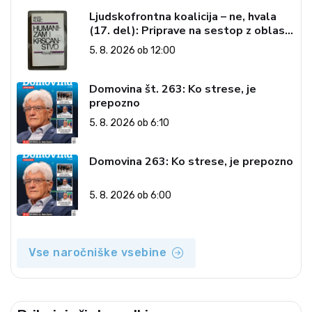
Ljudskofrontna koalicija – ne, hvala
(17. del): Priprave na sestop z oblasti
– dvorska opozicija 6: Gramsci na delu:
5. 8. 2026 ob 12:00
Revija 2000 in revolucionarna
izvotlitev krščanstva
Domovina št. 263: Ko strese, je
prepozno
5. 8. 2026 ob 6:10
Domovina 263: Ko strese, je prepozno
5. 8. 2026 ob 6:00
Vse naročniške vsebine