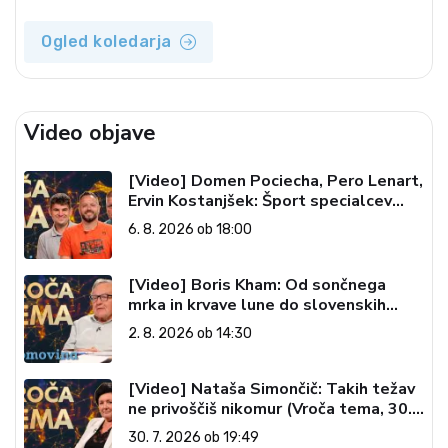
Ogled koledarja
Video objave
[Video] Domen Pociecha, Pero Lenart,
Ervin Kostanjšek: Šport specialcev
(Vroča tema, 6. 8. 2026)
6. 8. 2026 ob 18:00
[Video] Boris Kham: Od sončnega
mrka in krvave lune do slovenskih
pečatov v vesolju (Vroča tema, 2. 8.
2. 8. 2026 ob 14:30
2026)
[Video] Nataša Simončič: Takih težav
ne privoščiš nikomur (Vroča tema, 30.
7. 2026)
30. 7. 2026 ob 19:49