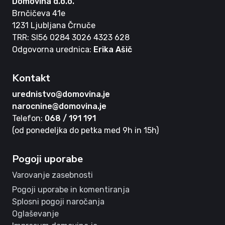
Domovina d.o.o.
Brnčičeva 41e
1231 Ljubljana Črnuče
TRR: SI56 0284 3026 4323 628
Odgovorna urednica:
Erika Ašič
Kontakt
urednistvo@domovina.je
narocnine@domovina.je
Telefon:
068 / 191 191
(od ponedeljka do petka med 9h in 15h)
Pogoji uporabe
Varovanje zasebnosti
Pogoji uporabe in komentiranja
Splosni pogoji naročanja
Oglaševanje