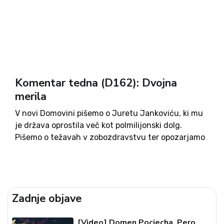
Komentar tedna (D162): Dvojna
merila
V novi Domovini pišemo o Juretu Jankoviću, ki mu
je država oprostila več kot polmilijonski dolg.
Pišemo o težavah v zobozdravstvu ter opozarjamo
na težave z Romi in še vedno nerešene obljube
poplavljencem. Predstavljamo zgodovinarja dr.
Tomaža Ivešića, pišemo o vzgoji, zdravju, pomenu
ohranjanja kulturne dediščine ter o
Zadnje objave
narodnozabavni glasbi. V Domovini najdete še
marsikaj zanimivega, tudi razvedrilo in nagradno
križanko. Domovina prinaša dobro branje.
[Video] Domen Pociecha, Pero