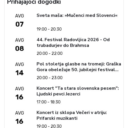
Prihajajoči dogodki
Sveta maša: »Mučenci med Slovenci«
AVG
07
19:00 - 20:30
44. Festival Radovljica 2026 - Od
AVG
trubadurjev do Brahmsa
08
20:00 - 22:00
Pol stoletja glasbe na tromeji: Graška
AVG
Gora obeležuje 50. jubilejni festival
14
narodno-zabavne glasbe
20:00 - 23:00
Koncert "Ta stara slovenska pesem":
AVG
Ljudski pevci Jezerci
16
17:00 - 18:30
Koncert iz sklopa Večeri v atriju:
AVG
Prifarski muzikanti
16
19:00 - 20:30