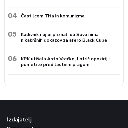
04
Častilcem Tita in komunizma
05
Kadivnik naj bi priznal, da Sova nima
nikakršnih dokazov za afero Black Cube
06
KPK utišala Asto Vrečko, Lotrič opoziciji:
pometite pred lastnim pragom
Izdajatelj