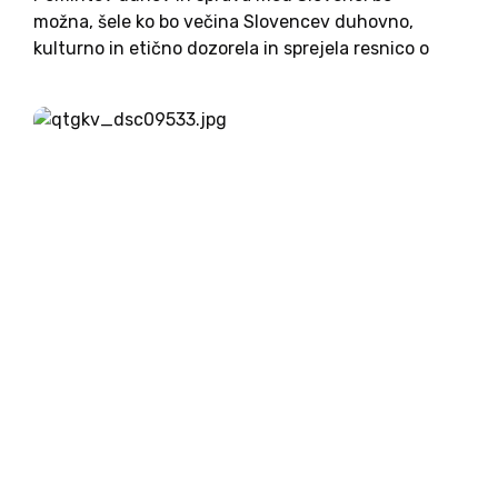
možna, šele ko bo večina Slovencev duhovno,
kulturno in etično dozorela in sprejela resnico o
pretekli svetovni vojni, ki je Slovence razklala na
dva dela. SAZU je 2021 objavila deklaracijo o
slovenski spravi...