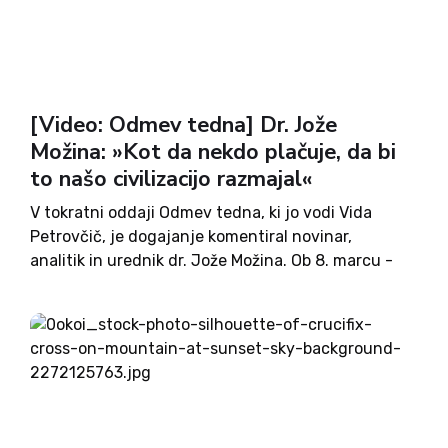
[Video: Odmev tedna] Dr. Jože
Možina: »Kot da nekdo plačuje, da bi
to našo civilizacijo razmajal«
V tokratni oddaji Odmev tedna, ki jo vodi Vida
Petrovčič, je dogajanje komentiral novinar,
analitik in urednik dr. Jože Možina. Ob 8. marcu -
prazniku dneva žensk - so aktivistične feministke
organizirale protestni shod za pravico do splava,
med shodom...