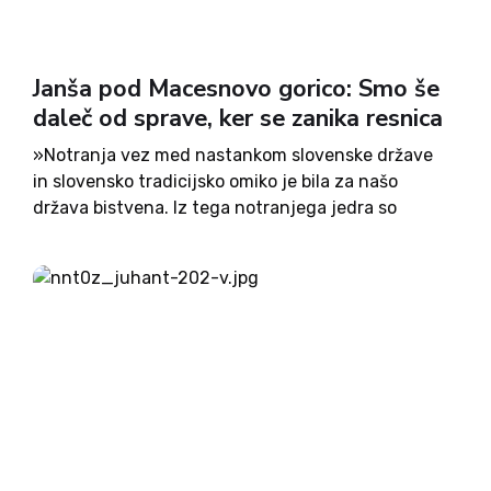
Janša pod Macesnovo gorico: Smo še
daleč od sprave, ker se zanika resnica
»Notranja vez med nastankom slovenske države
in slovensko tradicijsko omiko je bila za našo
država bistvena. Iz tega notranjega jedra so
Slovenci zavrgli komunistični sistem takoj, ko je
prišla zgodovinska priložnost,« je na spominski
slovesnosti v poklon po vojni pomorjenim...