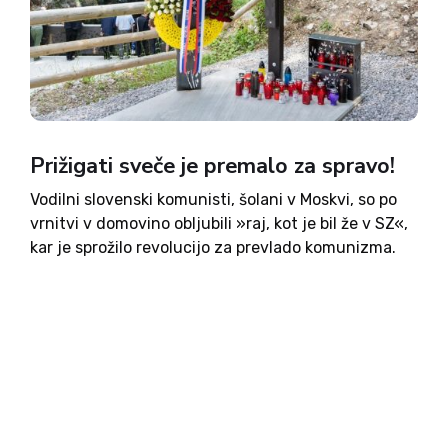
Prižigati sveče je premalo za spravo!
Vodilni slovenski komunisti, šolani v Moskvi, so po
vrnitvi v domovino obljubili »raj, kot je bil že v SZ«,
kar je sprožilo revolucijo za prevlado komunizma.
SZ pa naj bi bila vzor, kako z revolucijo dosežeš
prevlado za »obljubljeni raj...