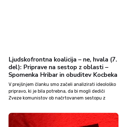
Ljudskofrontna koalicija – ne, hvala (7.
del): Priprave na sestop z oblasti –
Spomenka Hribar in obuditev Kocbeka
V prejšnjem članku smo začeli analizirati ideološko
pripravo, ki je bila potrebna, da bi mogli dediči
Zveze komunistov ob načrtovanem sestopu z
oblasti s pomočjoljudskofrontnihmehanizmov po
demokratizaciji destabilizirati novo, demokratično
oblast. To bi bilo potrebno, če bi ta poskušala
ogroziti...