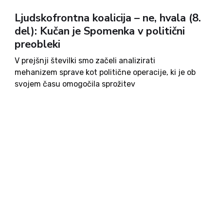
Ljudskofrontna koalicija – ne, hvala (8.
del): Kučan je Spomenka v politični
preobleki
V prejšnji številki smo začeli analizirati
mehanizem sprave kot politične operacije, ki je ob
svojem času omogočila sprožitev
ljudskofrontnega mehanizma v obračunu s prvo
slovensko demokratično vlado. Ideja sprave, ki jo
je sredi 80. let 20. stoletja lansirala Spomenka
Hribar,...