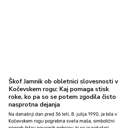
Škof Jamnik ob obletnici slovesnosti v
Kočevskem rogu: Kaj pomaga stisk
roke, ko pa so se potem zgodila čisto
nasprotna dejanja
Na današnji dan pred 36 leti, 8. julija 1990, je bila v
Kočevskem rogu pogrebna sveta maša, simbolični
pogreb žrtev povojnih pobojev, ki so jo nekateri