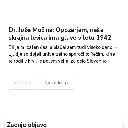
Dr. Jože Možina: Opozarjam, naša
skrajna levica ima glave v letu 1942
Bil je milosten čas, a plačal sem tudi visoko ceno. –
Ljudje so dojeli univerzalno sporočilo: Režim, ki se
je rodil v krvi, je potem veljal za celo Slovenijo. –
Travmatične izkušnje prednikov se vtisnejo v
genski zapis do vnukov...
« Prejšnja
Naslednja »
Zadnje objave