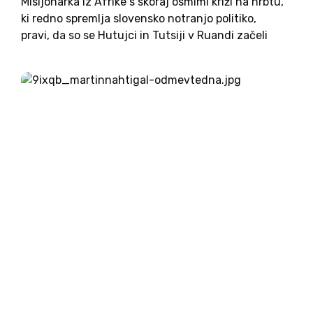
Misijonarka iz Afrike s skoraj osmimi križi na hrbtu,
ki redno spremlja slovensko notranjo politiko,
pravi, da so se Hutujci in Tutsiji v Ruandi začeli
spravljati. Čakanje na zamujajoče letalo je dokaj
neprijetna zadeva. Že letališča sama, ki so si...