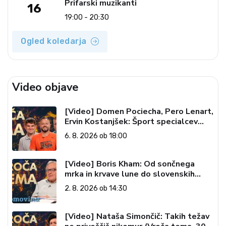
Prifarski muzikanti
16
19:00 - 20:30
Ogled koledarja
Video objave
[Video] Domen Pociecha, Pero Lenart,
Ervin Kostanjšek: Šport specialcev
(Vroča tema, 6. 8. 2026)
6. 8. 2026 ob 18:00
[Video] Boris Kham: Od sončnega
mrka in krvave lune do slovenskih
pečatov v vesolju (Vroča tema, 2. 8.
2. 8. 2026 ob 14:30
2026)
[Video] Nataša Simončič: Takih težav