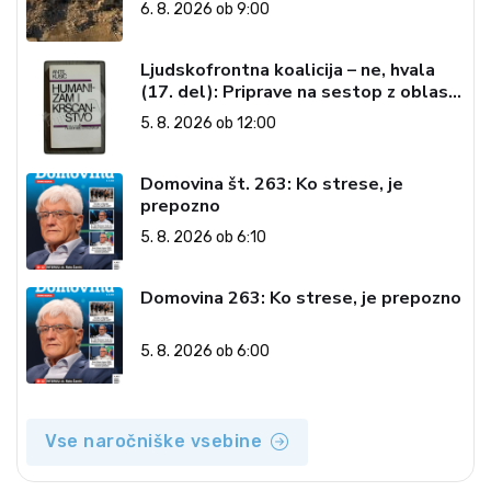
6. 8. 2026 ob 9:00
Ljudskofrontna koalicija – ne, hvala
(17. del): Priprave na sestop z oblasti
– dvorska opozicija 6: Gramsci na delu:
5. 8. 2026 ob 12:00
Revija 2000 in revolucionarna
izvotlitev krščanstva
Domovina št. 263: Ko strese, je
prepozno
5. 8. 2026 ob 6:10
Domovina 263: Ko strese, je prepozno
5. 8. 2026 ob 6:00
Vse naročniške vsebine