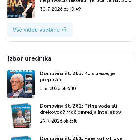
ne privoščiš nikomur (Vroča tema, 30.
7. 2026)
30. 7. 2026 ob 19:49
Vse video vsebine
Izbor urednika
Domovina št. 263: Ko strese, je
prepozno
5. 8. 2026 ob 6:10
Domovina št. 262: Pitna voda ali
drekovod? Moč omrežja interesov
29. 7. 2026 ob 6:10
Domovina št. 261: Raje kot otroke