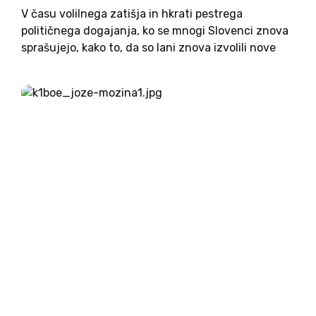
V času volilnega zatišja in hkrati pestrega
političnega dogajanja, ko se mnogi Slovenci znova
sprašujejo, kako to, da so lani znova izvolili nove
obraze brez resnih političnih izkušenj, se kaže, da
ni nepomembno, kako se politiki gradijo skozi
kariero in...