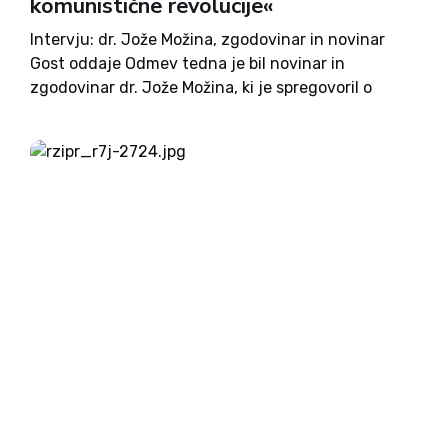
komunistične revolucije«
Intervju: dr. Jože Možina, zgodovinar in novinar
Gost oddaje Odmev tedna je bil novinar in
zgodovinar dr. Jože Možina, ki je spregovoril o
Edvardu Kocbeku in njegovem tako opevanem, a
pogosto napačno predstavljenem disidentstvu.
Glede aktualnega trenutka in krhanja
svetovnega...