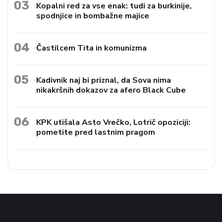
03
Kopalni red za vse enak: tudi za burkinije,
spodnjice in bombažne majice
04
Častilcem Tita in komunizma
05
Kadivnik naj bi priznal, da Sova nima
nikakršnih dokazov za afero Black Cube
06
KPK utišala Asto Vrečko, Lotrič opoziciji:
pometite pred lastnim pragom