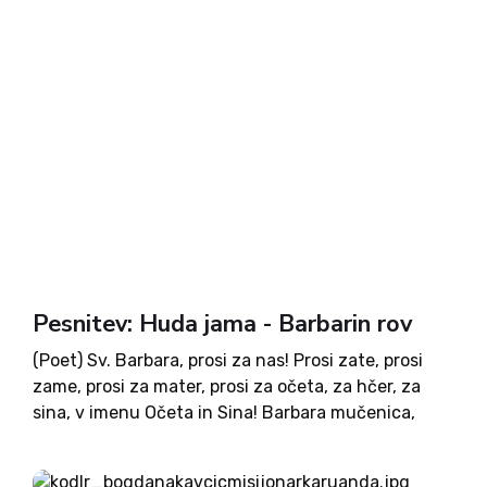
Pesnitev: Huda jama - Barbarin rov
(Poet) Sv. Barbara, prosi za nas! Prosi zate, prosi
zame, prosi za mater, prosi za očeta, za hčer, za
sina, v imenu Očeta in Sina! Barbara mučenica,
Barbara svetnica, mati rudarjev, vest rabljev,
krvnikov in sodnikov, prosi za morilce, prosi...