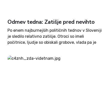
Odmev tedna: Zatišje pred nevihto
Po enem najburnejših političnih tednov v Sloveniji
je sledilo relativno zatišje. Otroci so imeli
počitnice, ljudje so obiskali grobove, vlada pa je
obiskovala znova poplavljena območja. Kljub temu
ni bilo povsem mirno. Predsednik NSi Matej Tonin
je v pismu svojemu...