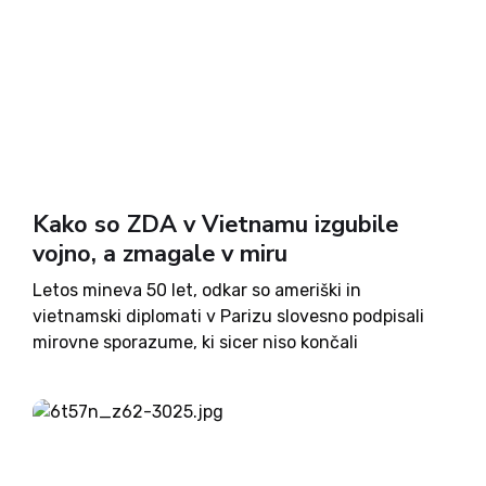
Kako so ZDA v Vietnamu izgubile
vojno, a zmagale v miru
Letos mineva 50 let, odkar so ameriški in
vietnamski diplomati v Parizu slovesno podpisali
mirovne sporazume, ki sicer niso končali
vietnamske vojne, a so dosegli umik ZDA iz nje.
Sporazum je omogočil vrnitev ameriških vojakov in
vojnih ujetnikov v Ameriko...