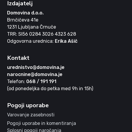
Izdajatelj
Domovina d.o.o.
Brnčičeva 41e
1231 Ljubljana Črnuče
TRR: SI56 0284 3026 4323 628
Odgovorna urednica:
Erika Ašič
Kontakt
urednistvo@domovina.je
narocnine@domovina.je
Telefon:
068 / 191 191
(od ponedeljka do petka med 9h in 15h)
Pogoji uporabe
Varovanje zasebnosti
Pogoji uporabe in komentiranja
Splosni pogoji naročanja