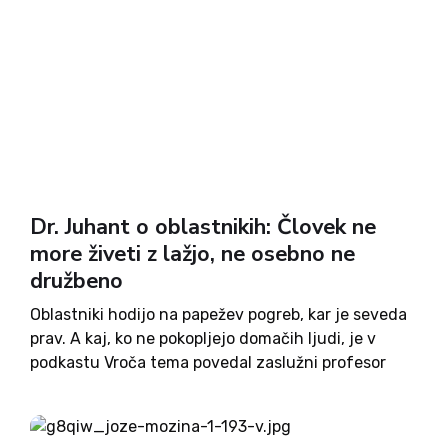
Dr. Juhant o oblastnikih: Človek ne
more živeti z lažjo, ne osebno ne
družbeno
Oblastniki hodijo na papežev pogreb, kar je seveda
prav. A kaj, ko ne pokopljejo domačih ljudi, je v
podkastu Vroča tema povedal zaslužni profesor
Teološke fakultete in predsednik društva Združeni
ob Lipi sprave dr. Janez Juhant. Vlada Janeza
Janše je...