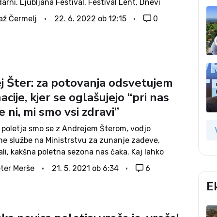
arni. Ljubljana Festival, Festival Lent, Dnevi
noš v Kamniku, Tartini festival v Piranu,
až Čermelj
22. 6. 2022 ob 12:15
0
nov Festival v Ljutomeru, festival Zmaj ma...
j Šter: za potovanja odsvetujem
acije, kjer se oglašujejo “pri nas
 ni, mi smo vsi zdravi”
 poletja smo se z Andrejem Šterom, vodjo
ne službe na Ministrstvu za zunanje zadeve,
li, kakšna poletna sezona nas čaka. Kaj lahko
mo tisti, ki bi radi potovali prek slovenskih meja in
ter Merše
21. 5. 2021 ob 6:34
6
omembno, da naredimo že...
E