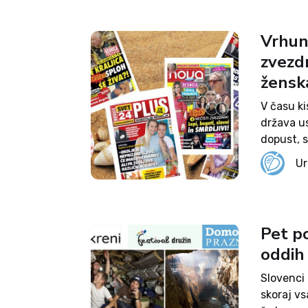
Vrhunc
zvezdn
žensk
V času ki
država us
dopust, s
voljo le 
Ur
Pet po
oddih 
Slovenci 
skoraj vs