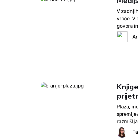
Medijs
V zadnjih
vroče. V 
govora in
vročinske
An
Knjige
prijet
Plaža, mo
spremljev
razmišlja
vsebino, 
Ta
podrejen