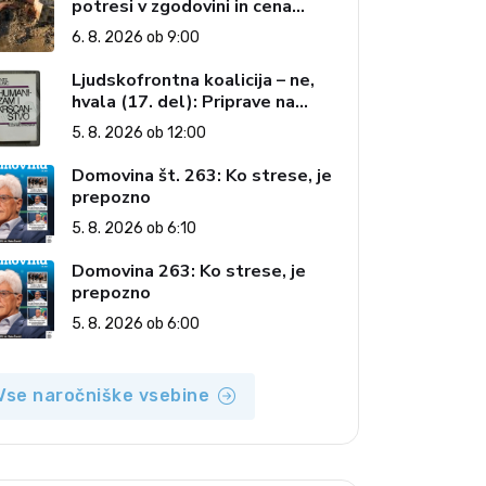
potresi v zgodovini in cena
pozabe
6. 8. 2026 ob 9:00
Ljudskofrontna koalicija – ne,
hvala (17. del): Priprave na
sestop z oblasti – dvorska
5. 8. 2026 ob 12:00
opozicija 6: Gramsci na delu:
Revija 2000 in revolucionarna
Domovina št. 263: Ko strese, je
izvotlitev krščanstva
prepozno
5. 8. 2026 ob 6:10
Domovina 263: Ko strese, je
prepozno
5. 8. 2026 ob 6:00
Vse naročniške vsebine