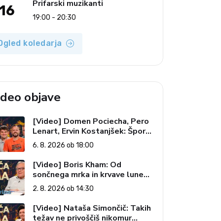
Prifarski muzikanti
16
19:00 - 20:30
Ogled koledarja
ideo objave
[Video] Domen Pociecha, Pero
Lenart, Ervin Kostanjšek: Šport
specialcev (Vroča tema, 6. 8.
6. 8. 2026 ob 18:00
2026)
[Video] Boris Kham: Od
sončnega mrka in krvave lune
do slovenskih pečatov v vesolju
2. 8. 2026 ob 14:30
(Vroča tema, 2. 8. 2026)
[Video] Nataša Simončič: Takih
težav ne privoščiš nikomur