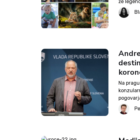
že legend
narodnih 
Bl
Grossman
Andre
destin
korone
Na pragu
konzular
pogovarja
pričakuje
Pe
kaj je p