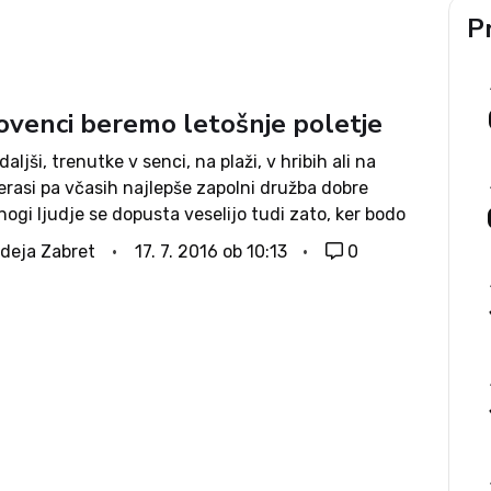
Pr
lovenci beremo letošnje poletje
aljši, trenutke v senci, na plaži, v hribih ali na
erasi pa včasih najlepše zapolni družba dobre
nogi ljudje se dopusta veselijo tudi zato, ker bodo
ko prebrali knjige, ki jih skozi leto odlagajo zaradi...
deja Zabret
17. 7. 2016 ob 10:13
0