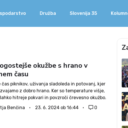
spodarstvo
Družba
Slovenija 35
Kolumn
Z
pogostejše okužbe s hrano v
nem času
e čas piknikov, uživanja sladoleda in potovanj, kjer
azvajamo z dobro hrano. Ker so temperature višje,
lahko hitreje pokvari in povzroči črevesno okužbo.
ejše so okužbe z bakterijo salmonelo, e.coli in
tja Benčina
23. 6. 2024 ob 16:44
0
 a z nekaterimi...