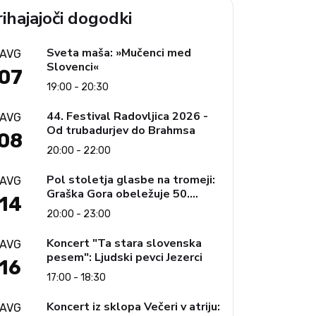
ihajajoči dogodki
Sveta maša: »Mučenci med
AVG
Slovenci«
07
19:00 - 20:30
44. Festival Radovljica 2026 -
AVG
Od trubadurjev do Brahmsa
08
20:00 - 22:00
Pol stoletja glasbe na tromeji:
AVG
Graška Gora obeležuje 50.
14
jubilejni festival narodno-
20:00 - 23:00
zabavne glasbe
Koncert "Ta stara slovenska
AVG
pesem": Ljudski pevci Jezerci
16
17:00 - 18:30
Koncert iz sklopa Večeri v atriju:
AVG