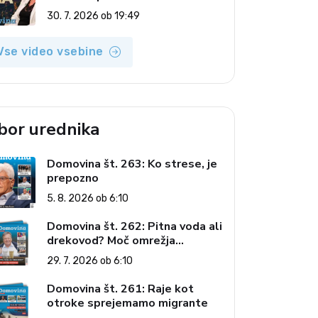
(Vroča tema, 30. 7. 2026)
30. 7. 2026 ob 19:49
Vse video vsebine
zbor urednika
Domovina št. 263: Ko strese, je
prepozno
5. 8. 2026 ob 6:10
Domovina št. 262: Pitna voda ali
drekovod? Moč omrežja
interesov
29. 7. 2026 ob 6:10
Domovina št. 261: Raje kot
otroke sprejemamo migrante