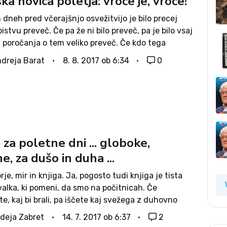
ka novica poletja: vroče je, vroče!
 dneh pred včerajšnjo osvežitvijo je bilo precej
bistvu preveč. Če pa že ni bilo preveč, pa je bilo vsaj
 poročanja o tem veliko preveč. Če kdo tega
ga vala ni vzel kot nacionalno katastrofo,...
dreja Barat
8. 8. 2017 ob 6:34
0
 za poletne dni ... globoke,
ne, za dušo in duha ...
rje, mir in knjiga. Ja, pogosto tudi knjiga je tista
alka, ki pomeni, da smo na počitnicah. Če
te, kaj bi brali, pa iščete kaj svežega z duhovno
je tukaj nekaj predlogov: Poroči se in bodi
deja Zabret
14. 7. 2017 ob 6:37
2
a, Ekstremna...