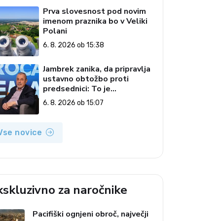
Prva slovesnost pod novim
imenom praznika bo v Veliki
Polani
6. 8. 2026 ob 15:38
Jambrek zanika, da pripravlja
ustavno obtožbo proti
predsednici: To je
popolnoma neresnična
6. 8. 2026 ob 15:07
informacija
Vse novice
kskluzivno za naročnike
Pacifiški ognjeni obroč, največji