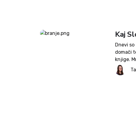
Kaj S
Dnevi so d
domači t
knjige. M
takrat lah
Ta