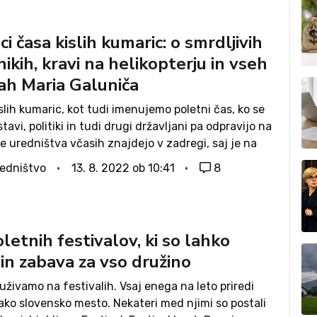
i časa kislih kumaric: o smrdljivih
ikih, kravi na helikopterju in vseh
ah Maria Galuniča
slih kumaric, kot tudi imenujemo poletni čas, ko se
tavi, politiki in tudi drugi državljani pa odpravijo na
e uredništva včasih znajdejo v zadregi, saj je na
malo aktualnega dogajanja in novic. A vsebino...
edništvo
13. 8. 2022 ob 10:41
8
letnih festivalov, ki so lahko
in zabava za vso družino
uživamo na festivalih. Vsaj enega na leto priredi
ako slovensko mesto. Nekateri med njimi so postali