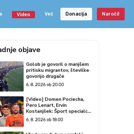
e
Več
Donacija
Naroči!
Video
adnje objave
Golob je govoril o manjšem
pritisku migrantov, številke
govorijo drugače
6. 8. 2026 ob 20:00
[Video] Domen Pociecha,
Pero Lenart, Ervin
Kostanjšek: Šport specialcev
(Vroča tema, 6. 8. 2026)
6. 8. 2026 ob 18:00