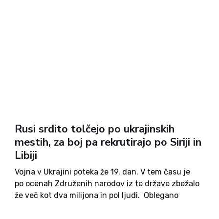
Rusi srdito tolčejo po ukrajinskih
mestih, za boj pa rekrutirajo po Siriji in
Libiji
Vojna v Ukrajini poteka že 19. dan. V tem času je
po ocenah Združenih narodov iz te države zbežalo
že več kot dva milijona in pol ljudi. Oblegano
mesto Mariupol na jugovzhodu Ukrajine, ki je že
več kot 14 dni...