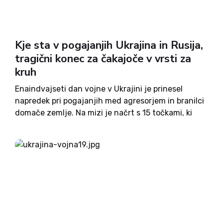
Kje sta v pogajanjih Ukrajina in Rusija,
tragični konec za čakajoče v vrsti za
kruh
Enaindvajseti dan vojne v Ukrajini je prinesel
napredek pri pogajanjih med agresorjem in branilci
domače zemlje. Na mizi je načrt s 15 točkami, ki
predvideva, da Ukrajina ostane izven Nata, a z
zaščito zavetnic, kot so ZDA, Združeno Kraljestvo
in...