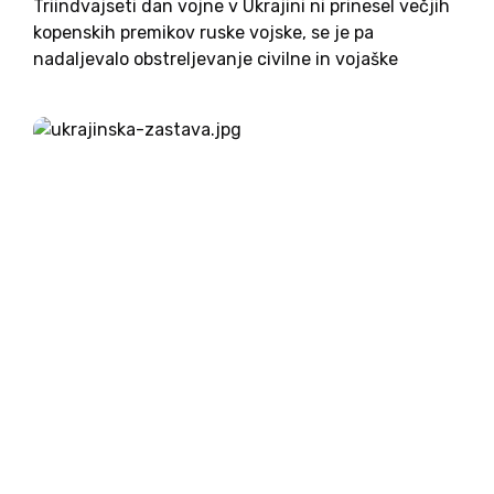
Triindvajseti dan vojne v Ukrajini ni prinesel večjih
kopenskih premikov ruske vojske, se je pa
nadaljevalo obstreljevanje civilne in vojaške
infrastrukture iz zraka. Posebej intenzivni so
danes napadi v mestu Mikolajiv, ki je strateškega
pomena za napredovanje Rusov v smeri...