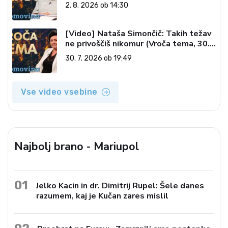
pečatov v vesolju (Vroča tema, 2. 8.
2. 8. 2026 ob 14:30
2026)
[Video] Nataša Simončič: Takih težav
ne privoščiš nikomur (Vroča tema, 30.
7. 2026)
30. 7. 2026 ob 19:49
Vse video vsebine
Najbolj brano - Mariupol
01
Jelko Kacin in dr. Dimitrij Rupel: Šele danes
razumem, kaj je Kučan zares mislil