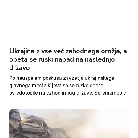
Ukrajina z vse več zahodnega orožja, a
obeta se ruski napad na naslednjo
državo
Po neuspelem poskusu zavzetja ukrajinskega
glavnega mesta Kijeva so se ruske enote
osredotočile na vzhod in jug države. Spremembo v
strategiji so ruski poveljniki te dni tudi uradno
naznanili. Cilj ruske vojske je kopensko povezati
Rusijo s polotokom Krim in...