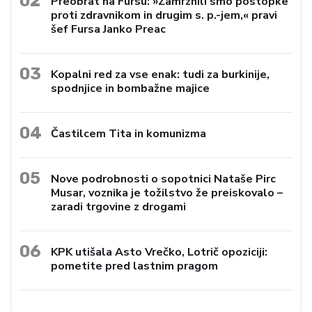
02
Preobrat na Fursu: »Zamrznili smo postopke
proti zdravnikom in drugim s. p.-jem,« pravi
šef Fursa Janko Preac
03
Kopalni red za vse enak: tudi za burkinije,
spodnjice in bombažne majice
04
Častilcem Tita in komunizma
05
Nove podrobnosti o sopotnici Nataše Pirc
Musar, voznika je tožilstvo že preiskovalo –
zaradi trgovine z drogami
06
KPK utišala Asto Vrečko, Lotrič opoziciji:
pometite pred lastnim pragom