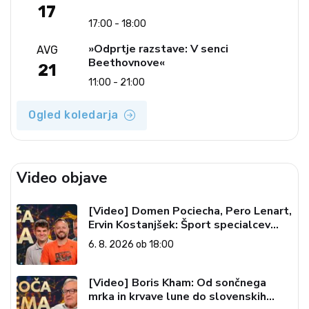
17
17:00 - 18:00
»Odprtje razstave: V senci
AVG
Beethovnove«
21
11:00 - 21:00
Ogled koledarja
Video objave
[Video] Domen Pociecha, Pero Lenart,
Ervin Kostanjšek: Šport specialcev
(Vroča tema, 6. 8. 2026)
6. 8. 2026 ob 18:00
[Video] Boris Kham: Od sončnega
mrka in krvave lune do slovenskih