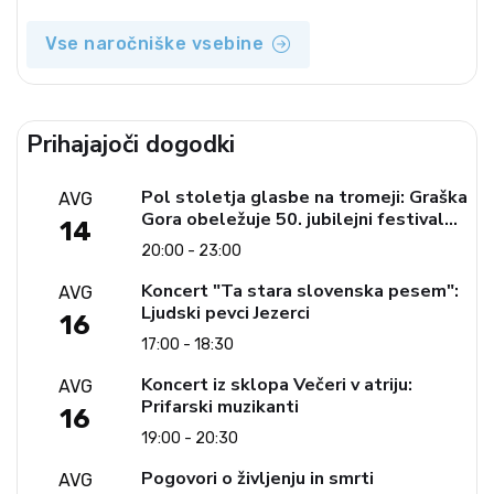
Vse naročniške vsebine
Prihajajoči dogodki
Pol stoletja glasbe na tromeji: Graška
AVG
Gora obeležuje 50. jubilejni festival
14
narodno-zabavne glasbe
20:00 - 23:00
Koncert "Ta stara slovenska pesem":
AVG
Ljudski pevci Jezerci
16
17:00 - 18:30
Koncert iz sklopa Večeri v atriju:
AVG
Prifarski muzikanti
16
19:00 - 20:30
Pogovori o življenju in smrti
AVG