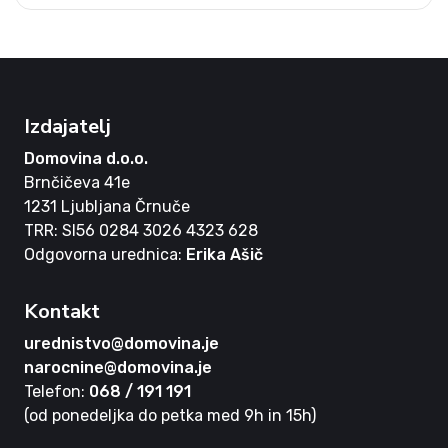
Izdajatelj
Domovina d.o.o.
Brnčičeva 41e
1231 Ljubljana Črnuče
TRR: SI56 0284 3026 4323 628
Odgovorna urednica:
Erika Ašič
Kontakt
urednistvo@domovina.je
narocnine@domovina.je
Telefon:
068 / 191 191
(od ponedeljka do petka med 9h in 15h)