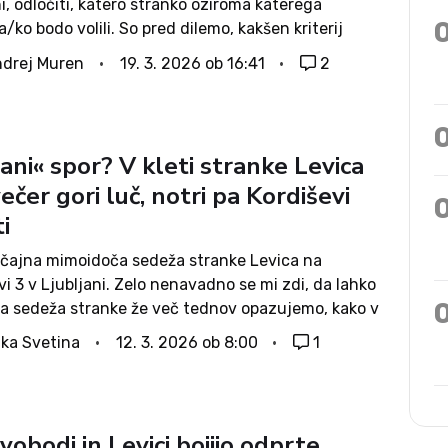
, odločiti, katero stranko oziroma katerega
/ko bodo volili. So pred dilemo, kakšen kriterij
 pri presoji. Možnih kriterijev je seveda več, npr.
drej Muren
19. 3. 2026 ob 16:41
2
 opredeljenost kandidata, njegova izobrazba, dobro
ani« spor? V kleti stranke Levica
ečer gori luč, notri pa Kordiševi
i
čajna mimoidoča sedeža stranke Levica na
i 3 v Ljubljani. Zelo nenavadno se mi zdi, da lahko
na sedeža stranke že več tednov opazujemo, kako v
ti oblikujejo, zlagajo, razpošiljajo plakate stranke
ka Svetina
12. 3. 2026 ob 8:00
1
isti! Ali gre očitno za...
vobodi in Levici bojijo odprte