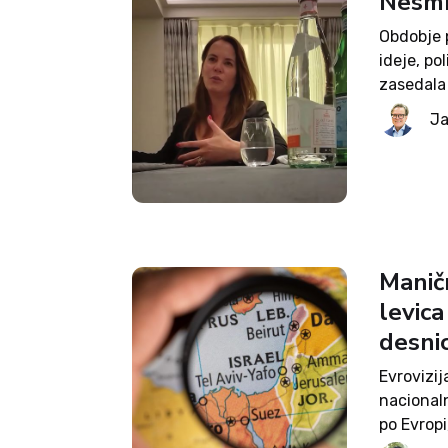
Nesmr
Obdobje p
ideje, po
zasedala 
rekla pol
Ja
duša kom
Manič
levica
desni
Evrovizij
nacional
po Evropi