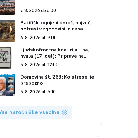
7. 8. 2026 ob 6:00
Pacifiški ognjeni obroč, največji
potresi v zgodovini in cena
pozabe
6. 8. 2026 ob 9:00
Ljudskofrontna koalicija – ne,
hvala (17. del): Priprave na
sestop z oblasti – dvorska
5. 8. 2026 ob 12:00
opozicija 6: Gramsci na delu:
Revija 2000 in revolucionarna
Domovina št. 263: Ko strese, je
izvotlitev krščanstva
prepozno
5. 8. 2026 ob 6:10
Vse naročniške vsebine