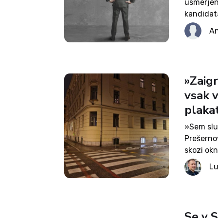
usmerjeni
kandidata
uporabiti
An
nazorsko
ime,...
»Zaigr
vsak v
plakat
»Sem slu
Prešernov
skozi ok
notranjos
Lu
Mi, Social
Se v S