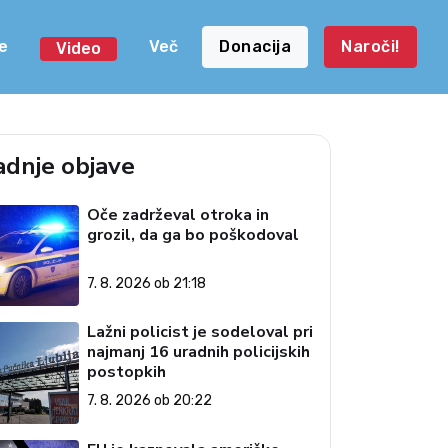
e
Več
Donacija
Naroči!
Video
adnje objave
Oče zadrževal otroka in
grozil, da ga bo poškodoval
7. 8. 2026 ob 21:18
Lažni policist je sodeloval pri
najmanj 16 uradnih policijskih
postopkih
7. 8. 2026 ob 20:22