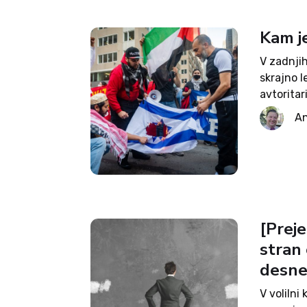
Kam je
V zadnjih
skrajno l
avtorita
diktatorj
An
danes raz
še...
[Preje
stran 
desne
V volilni