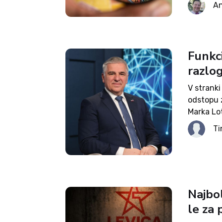
evropskih
An
vsakdana.
Funkci
razlo
V stranki
odstopu 
Marka Lot
odstop ni
Ti
Levici pr
Najbol
le za 