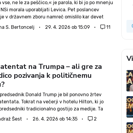
 vse, ne le za peščico,« je parola, ki bi jo po mnenju
NSi morala uporabljati Levica. Pet poslancev
 je v državnem zboru namreč omislilo kar devet
Nihče ne troši tako kot oni,« je bila...
na S. Bertoncelj
29. 4. 2026 ob 15:09
11
V
atentat na Trumpa – ali gre za
dico pozivanja k političnemu
u?
 predsednik Donald Trump je bil ponovno žrtev
tentata. Tokrat na večerji v hotelu Hilton, ki jo
predsedniki tradicionalno gostijo za medije. Ta
e tipično sproščena in vsebuje tudi vložke
draž Šest
26. 4. 2026 ob 14:35
2
a iz predsednika. Večerja, ki naj bi...