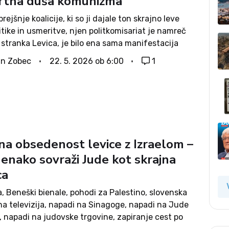
tna duša komunizma
rejšnje koalicije, ki so ji dajale ton skrajno leve
litike in usmeritve, njen politkomisariat je namreč
stranka Levica, je bilo ena sama manifestacija
jskega filozofa Kołakowskega, da je laž nesmrtna
n Zobec
22. 5. 2026 ob 6:00
1
unizma.Za komunizem ni zato nič...
na obsedenost levice z Izraelom –
 enako sovraži Jude kot skrajna
ca
a, Beneški bienale, pohodi za Palestino, slovenska
na televizija, napadi na Sinagoge, napadi na Jude
, napadi na judovske trgovine, zapiranje cest po