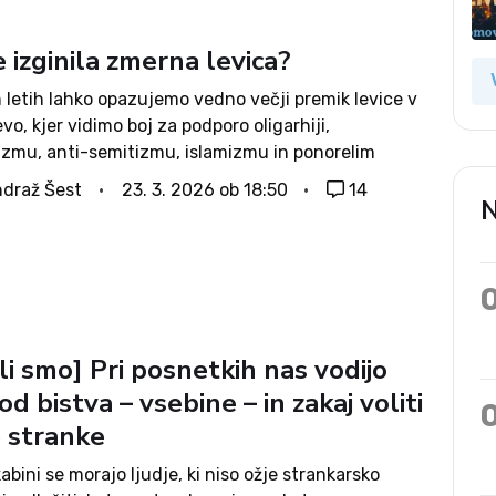
 izginila zmerna levica?
 letih lahko opazujemo vedno večji premik levice v
evo, kjer vidimo boj za podporo oligarhiji,
rizmu, anti-semitizmu, islamizmu in ponorelim
em. Nekdanji ameriški predsednik Clinton bi bil
draž Šest
23. 3. 2026 ob 18:50
14
N
umljen kot skrajni desničar, podobno bi lahko trdili
li smo] Pri posnetkih nas vodijo
od bistva – vsebine – in zakaj voliti
 stranke
 kabini se morajo ljudje, ki niso ožje strankarsko