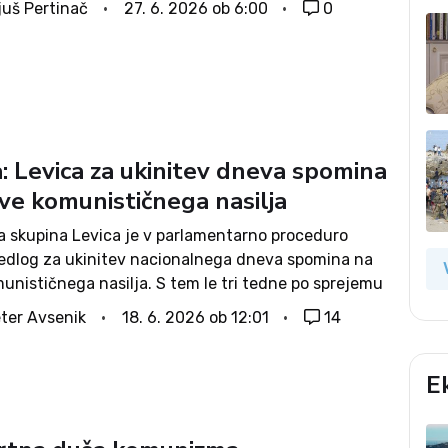
juš Pertinač
27. 6. 2026 ob 6:00
0
r ni plačevalo...
: Levica za ukinitev dneva spomina
tve komunističnega nasilja
a skupina Levica je v parlamentarno proceduro
predlog za ukinitev nacionalnega dneva spomina na
unističnega nasilja. S tem le tri tedne po sprejemu
i uzakonja dostojen pokop vseh žrtev in nacionalni
ter Avsenik
18. 6. 2026 ob 12:01
14
ina skuša očitno zasejati neenotnost...
E