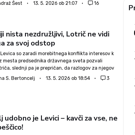
 mestih in še bi lahko naštevali, so postali del
draž Šest
13. 5. 2026 ob 21:07
16
Pr
 V to normalizacijo nasilja so...
ji nista nezdružljivi, Lotrič ne vidi
ga za svoj odstop
 Levica so zaradi morebitnega konflikta interesov k
z mesta predsednika državnega sveta pozvali
riča, slednji pa je prepričan, da razlogov za njegov
. Zaradi morebitnega konflikta interesov bodo v
na S. Bertoncelj
13. 5. 2026 ob 18:54
3
ijavo podali tudi na KPK...
j udobno je Levici – kavči za vse, ne
peščico!