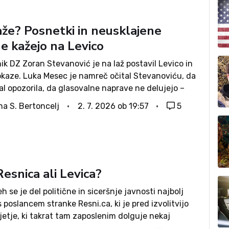
aže? Posnetki in neusklajene
e kažejo na Levico
k DZ Zoran Stevanović je na laž postavil Levico in
dokaze. Luka Mesec je namreč očital Stevanoviću, da
ral opozorila, da glasovalne naprave ne delujejo –
o pa je umanjkal glas njihove poslanke. A s
na S. Bertoncelj
2. 7. 2026 ob 19:57
5
je jasno...
esnica ali Levica?
h se je del politične in siceršnje javnosti najbolj
s poslancem stranke Resni.ca, ki je pred izvolitvijo
jetje, ki takrat tam zaposlenim dolguje nekaj
vrov denarja, bodisi njim osebno bodisi posredno