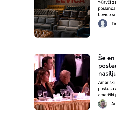
»Kavči za
poslanca 
Levice si
kavčev. »
Ti
Še en 
posle
nasilj
Ameriški
poskusa a
ameriški 
večerja j
An
norčevanj