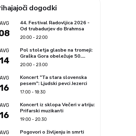
ihajajoči dogodki
44. Festival Radovljica 2026 -
AVG
Od trubadurjev do Brahmsa
08
20:00 - 22:00
Pol stoletja glasbe na tromeji:
AVG
Graška Gora obeležuje 50.
14
jubilejni festival narodno-
20:00 - 23:00
zabavne glasbe
Koncert "Ta stara slovenska
AVG
pesem": Ljudski pevci Jezerci
16
17:00 - 18:30
Koncert iz sklopa Večeri v atriju:
AVG
Prifarski muzikanti
16
19:00 - 20:30
Pogovori o življenju in smrti
AVG