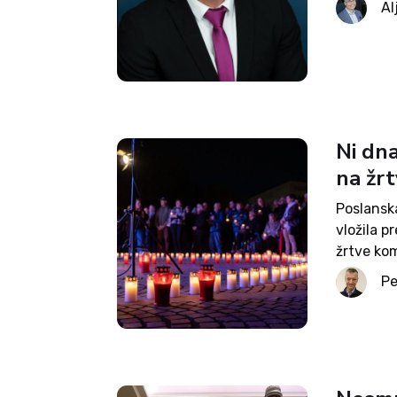
Al
državi, ke
Ni dna
na žr
Poslansk
vložila 
žrtve kom
zakona, k
Pe
dan spom