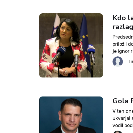
Kdo l
razlag
Predsedni
priložil 
je ignori
posledičn
Ti
posnetka 
Gola R
V teh dne
ukvarjal 
vodil pod
10.000 e