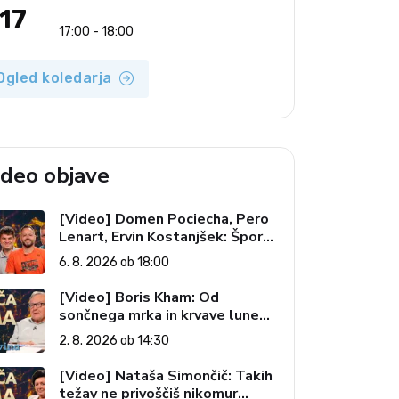
17
17:00 - 18:00
Ogled koledarja
ideo objave
[Video] Domen Pociecha, Pero
Lenart, Ervin Kostanjšek: Šport
specialcev (Vroča tema, 6. 8.
6. 8. 2026 ob 18:00
2026)
[Video] Boris Kham: Od
sončnega mrka in krvave lune
do slovenskih pečatov v vesolju
2. 8. 2026 ob 14:30
(Vroča tema, 2. 8. 2026)
[Video] Nataša Simončič: Takih
težav ne privoščiš nikomur