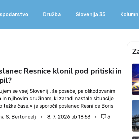
spodarstvo
Družba
Slovenija 35
Kolumn
Z
lanec Resnice klonil pod pritiski in
pil?
ujem se vsej Sloveniji, še posebej pa oškodovanim
in njihovim družinam, ki zaradi nastale situacije
o težke čase,« je sporočil poslanec Resni.ce Boris
 je danes stopil pred novinarje in prebral svojo izjavo.
na S. Bertoncelj
8. 7. 2026 ob 18:53
5
da ničesar ne...