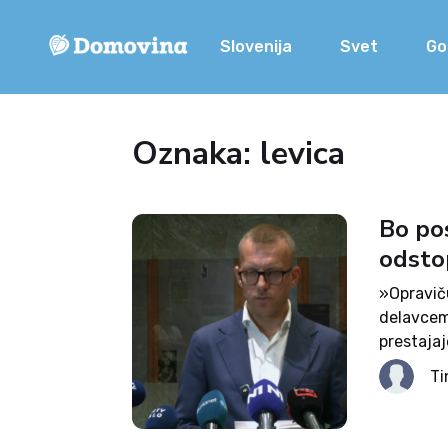
Slovenija
Svet
Go
Oznaka: levica
Bo pos
odsto
»Opravič
delavcem 
prestajaj
Mijič, ki
Ti
Dejal je, 