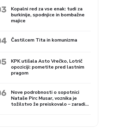
03
Kopalni red za vse enak: tudi za
burkinije, spodnjice in bombažne
majice
04
Častilcem Tita in komunizma
05
KPK utišala Asto Vrečko, Lotrič
opoziciji: pometite pred lastnim
pragom
06
Nove podrobnosti o sopotnici
Nataše Pirc Musar, voznika je
tožilstvo že preiskovalo – zaradi
trgovine z drogami