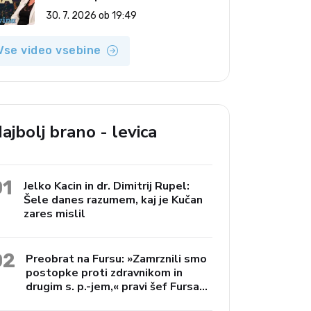
(Vroča tema, 30. 7. 2026)
30. 7. 2026 ob 19:49
Vse video vsebine
ajbolj brano - levica
01
Jelko Kacin in dr. Dimitrij Rupel:
Šele danes razumem, kaj je Kučan
zares mislil
02
Preobrat na Fursu: »Zamrznili smo
postopke proti zdravnikom in
drugim s. p.-jem,« pravi šef Fursa
Janko Preac