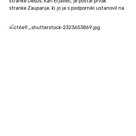
stranke Desus, Karl Erjavec, je postal prvak
stranke Zaupanje, ki jo je s podporniki ustanovil na
kongresu 27. novembra. S tem se Erjavec po
daljšem obdobju vrača nazaj na politični oder.
Dejal je, da...