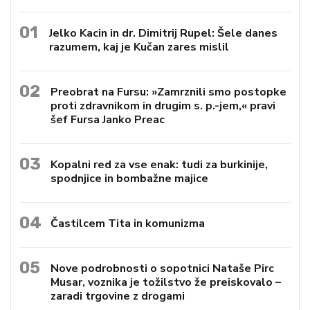
01
Jelko Kacin in dr. Dimitrij Rupel: Šele danes
razumem, kaj je Kučan zares mislil
02
Preobrat na Fursu: »Zamrznili smo postopke
proti zdravnikom in drugim s. p.-jem,« pravi
šef Fursa Janko Preac
03
Kopalni red za vse enak: tudi za burkinije,
spodnjice in bombažne majice
04
Častilcem Tita in komunizma
05
Nove podrobnosti o sopotnici Nataše Pirc
Musar, voznika je tožilstvo že preiskovalo –
zaradi trgovine z drogami