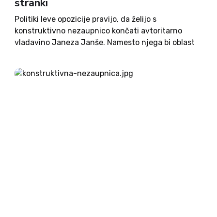
stranki
Politiki leve opozicije pravijo, da želijo s
konstruktivno nezaupnico končati avtoritarno
vladavino Janeza Janše. Namesto njega bi oblast
zaupali Karlu Erjavcu, za katerega s podpisi
jamčijo, da ima vsa potrebna znanja in veščine za
vodenje vlade v tem zahtevnem obdobju,...