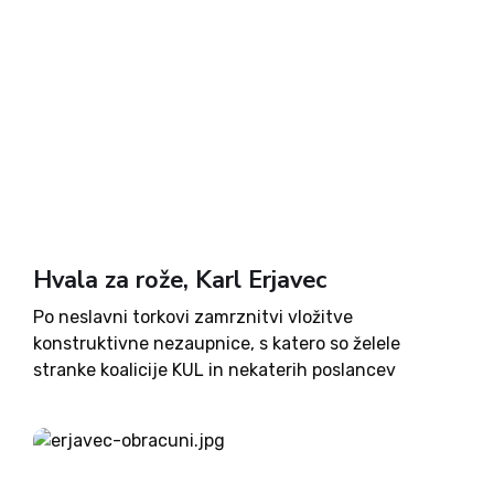
Hvala za rože, Karl Erjavec
Po neslavni torkovi zamrznitvi vložitve
konstruktivne nezaupnice, s katero so želele
stranke koalicije KUL in nekaterih poslancev
Desusa ustoličiti Karla Erjavca za mandatarja, so
taiste stranke z navdušenjem že pograbile
naslednjo afero. Ta ima potencial, da preusmeri
pozornost od marsikaterega...