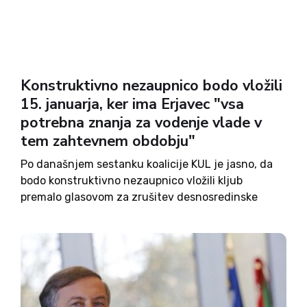
Konstruktivno nezaupnico bodo vložili
15. januarja, ker ima Erjavec "vsa
potrebna znanja za vodenje vlade v
tem zahtevnem obdobju"
Po današnjem sestanku koalicije KUL je jasno, da
bodo konstruktivno nezaupnico vložili kljub
premalo glasovom za zrušitev desnosredinske
vlade, in sicer naslednji petek, 15. januarja. V
besedilu predloga nezaupnice, ki ga je danes
objavil Siol.net, bodo podpisali, da je Karl...