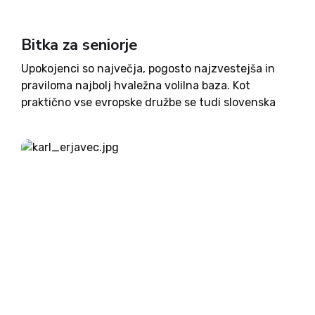
Bitka za seniorje
Upokojenci so največja, pogosto najzvestejša in
praviloma najbolj hvaležna volilna baza. Kot
praktično vse evropske družbe se tudi slovenska
nezadržno stara. Ljudje živimo dlje, otrok je po
drugi strani vse manj. Lani se jih je na žalost rodilo
najmanj v...