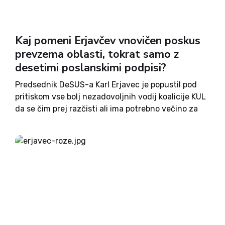
Kaj pomeni Erjavčev vnovičen poskus
prevzema oblasti, tokrat samo z
desetimi poslanskimi podpisi?
Predsednik DeSUS-a Karl Erjavec je popustil pod
pritiskom vse bolj nezadovoljnih vodij koalicije KUL
da se čim prej razčisti ali ima potrebno večino za
prevzem oblasti. Konstruktivno nezaupnico bo
ponovno vložil naslednji teden, najverjetneje v
sredo, a tokrat le z...