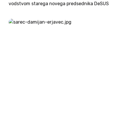
vodstvom starega novega predsednika DeSUS
dela noč in dan, da bi zrušila desno-sredinsko
vlado. Med ključnimi razlogi, ki so našteti v
njihovem kratkem programu,...