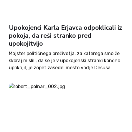
Upokojenci Karla Erjavca odpoklicali iz
pokoja, da reši stranko pred
upokojitvijo
Mojster političnega preživetja, za katerega smo že
skoraj mislili, da se je v upokojenski stranki končno
upokojil, je zopet zasedel mesto vodje Desusa.
Drugo vprašanje pa je, ali bo to njegovi stranki
koristilo in kakšne posledice bo to imelo za...