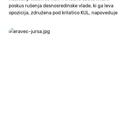
poskus rušenja desnosredinske vlade, ki ga leva
opozicija, združena pod krilatico KUL, napoveduje
in pogreva že od lanskega oktobra. Ob današnji
ponovni vložitvi konstruktivne nezaupnice s
predlogom Karla Erjavca za mandatarja novih
razlogov...