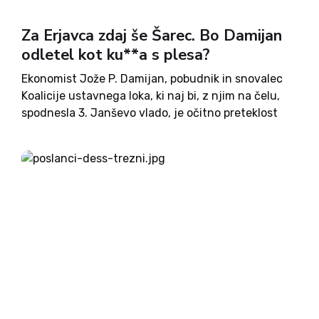
Za Erjavca zdaj še Šarec. Bo Damijan
odletel kot ku**a s plesa?
Ekonomist Jože P. Damijan, pobudnik in snovalec
Koalicije ustavnega loka, ki naj bi, z njim na čelu,
spodnesla 3. Janševo vlado, je očitno preteklost
tudi za Marjana Šarca. Na Twitterju je napovedal,
da bodo za mandatarja proti Janezu Janši
podprli...