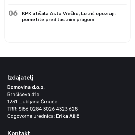
06
KPK utišala Asto Vrečko, Lotrič opoziciji:
pometite pred lastnim pragom
Izdajatelj
Domovina d.o.o.
Brnčičeva 41e
1231 Ljubljana Črnuče
TRR: SI56 0284 3026 4323 628
Odgovorna urednica:
Erika Ašič
Kontakt