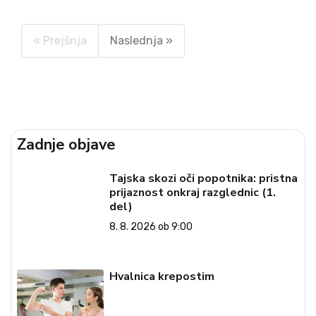
koalicijsko partnerico, ali bo ta zamenjala stran in
podprla KUL koalicijo Jožeta P. Damijana, smo se
pogovarjali...
« Prejšnja
Naslednja »
Zadnje objave
Tajska skozi oči popotnika: pristna
prijaznost onkraj razglednic (1.
del)
8. 8. 2026 ob 9:00
Hvalnica krepostim