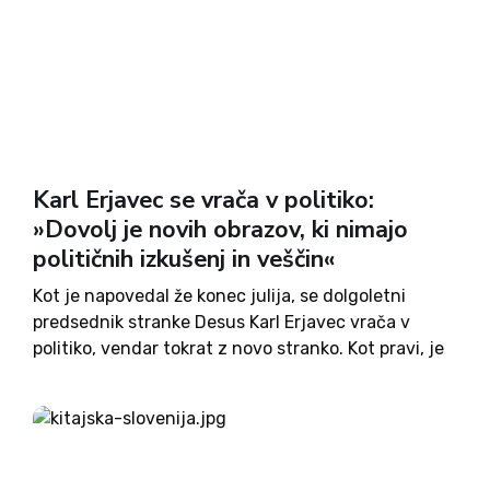
Karl Erjavec se vrača v politiko:
»Dovolj je novih obrazov, ki nimajo
političnih izkušenj in veščin«
Kot je napovedal že konec julija, se dolgoletni
predsednik stranke Desus Karl Erjavec vrača v
politiko, vendar tokrat z novo stranko. Kot pravi, je
dovolj novih obrazov brez političnih izkušenj in
veščin, prav zato ustanavlja stranko, ki se ji bodo...