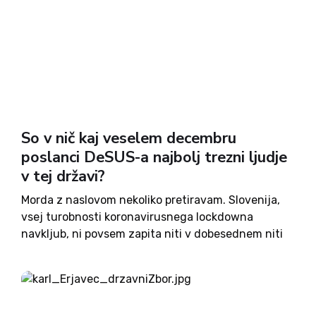
So v nič kaj veselem decembru
poslanci DeSUS-a najbolj trezni ljudje
v tej državi?
Morda z naslovom nekoliko pretiravam. Slovenija,
vsej turobnosti koronavirusnega lockdowna
navkljub, ni povsem zapita niti v dobesednem niti
v prenesenem smislu. Kljub vse težjemu
psihološkemu momentu se mnogi Slovenci
obnašajo situaciji primerno, odgovorno, z eno
besedo, trezno. A ne prav...