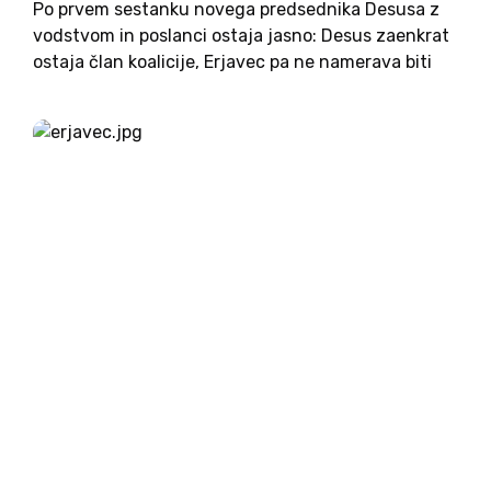
Po prvem sestanku novega predsednika Desusa z
vodstvom in poslanci ostaja jasno: Desus zaenkrat
ostaja član koalicije, Erjavec pa ne namerava biti
minister. Bo pa se udeleževal koalicijskih
sestankov. Stanje v državi ni dobro, neprestano
ugibanje pred kamerami pa preseda...