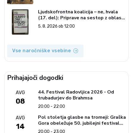
Ljudskofrontna koalicija – ne, hvala
(17. del): Priprave na sestop z oblasti
– dvorska opozicija 6: Gramsci na delu:
5. 8. 2026 ob 12:00
Revija 2000 in revolucionarna
izvotlitev krščanstva
Vse naročniške vsebine
Prihajajoči dogodki
44. Festival Radovljica 2026 - Od
AVG
trubadurjev do Brahmsa
08
20:00 - 22:00
Pol stoletja glasbe na tromeji: Graška
AVG
Gora obeležuje 50. jubilejni festival
14
narodno-zabavne glasbe
20:00 - 23:00