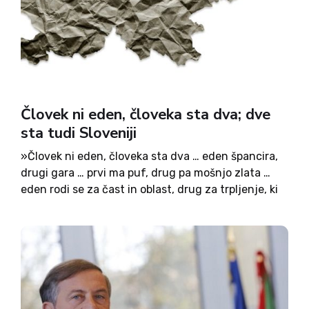
Človek ni eden, človeka sta dva; dve
sta tudi Sloveniji
»Človek ni eden, človeka sta dva … eden špancira,
drugi gara … prvi ma puf, drug pa mošnjo zlata …
eden rodi se za čast in oblast, drug za trpljenje, ki
božja je mast,« je bistroumno zapisal Ježek v
pesmi...