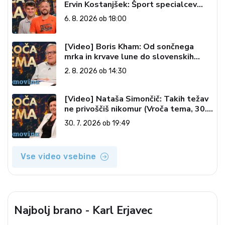
Ervin Kostanjšek: Šport specialcev
(Vroča tema, 6. 8. 2026)
6. 8. 2026 ob 18:00
[Video] Boris Kham: Od sončnega
mrka in krvave lune do slovenskih
pečatov v vesolju (Vroča tema, 2. 8.
2. 8. 2026 ob 14:30
2026)
[Video] Nataša Simončič: Takih težav
ne privoščiš nikomur (Vroča tema, 30.
7. 2026)
30. 7. 2026 ob 19:49
Vse video vsebine
Najbolj brano - Karl Erjavec