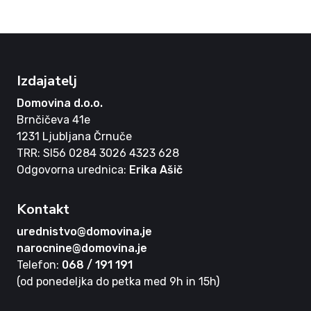
Izdajatelj
Domovina d.o.o.
Brnčičeva 41e
1231 Ljubljana Črnuče
TRR: SI56 0284 3026 4323 628
Odgovorna urednica:
Erika Ašič
Kontakt
urednistvo@domovina.je
narocnine@domovina.je
Telefon:
068 / 191 191
(od ponedeljka do petka med 9h in 15h)