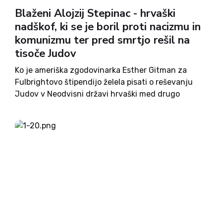
Blaženi Alojzij Stepinac - hrvaški
nadškof, ki se je boril proti nacizmu in
komunizmu ter pred smrtjo rešil na
tisoče Judov
Ko je ameriška zgodovinarka Esther Gitman za
Fulbrightovo štipendijo želela pisati o reševanju
Judov v Neodvisni državi hrvaški med drugo
svetovno vojno, je sprva naletela na nezaupanje.
A kasneje je bil njen predlog odobren, nenazadnje
je tudi bila tudi ona...