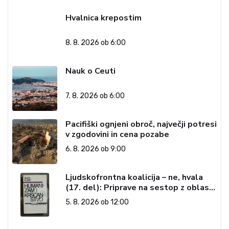
Hvalnica krepostim
8. 8. 2026 ob 6:00
Nauk o Ceuti
7. 8. 2026 ob 6:00
Pacifiški ognjeni obroč, največji potresi
v zgodovini in cena pozabe
6. 8. 2026 ob 9:00
Ljudskofrontna koalicija – ne, hvala
(17. del): Priprave na sestop z oblasti
– dvorska opozicija 6: Gramsci na delu:
5. 8. 2026 ob 12:00
Revija 2000 in revolucionarna
izvotlitev krščanstva