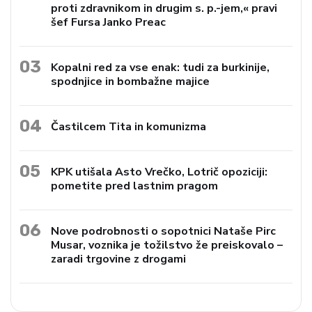
proti zdravnikom in drugim s. p.-jem,« pravi
šef Fursa Janko Preac
03
Kopalni red za vse enak: tudi za burkinije,
spodnjice in bombažne majice
04
Častilcem Tita in komunizma
05
KPK utišala Asto Vrečko, Lotrič opoziciji:
pometite pred lastnim pragom
06
Nove podrobnosti o sopotnici Nataše Pirc
Musar, voznika je tožilstvo že preiskovalo –
zaradi trgovine z drogami