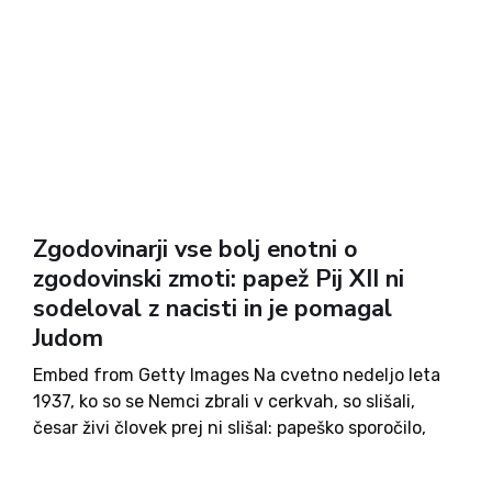
Zgodovinarji vse bolj enotni o
zgodovinski zmoti: papež Pij XII ni
sodeloval z nacisti in je pomagal
Judom
Embed from Getty Images Na cvetno nedeljo leta
1937, ko so se Nemci zbrali v cerkvah, so slišali,
česar živi človek prej ni slišal: papeško sporočilo,
napisano v njihovem maternem jeziku, ne pa v
latinščini kot so bili vajeni. Včeraj...