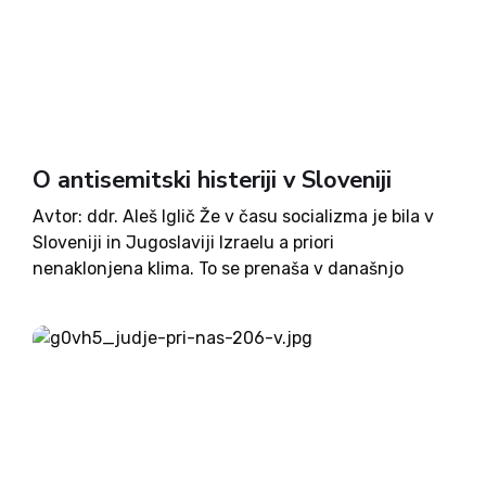
O antisemitski histeriji v Sloveniji
Avtor: ddr. Aleš Iglič Že v času socializma je bila v
Sloveniji in Jugoslaviji Izraelu a priori
nenaklonjena klima. To se prenaša v današnjo
Slovenijo. Nenaklonjenost Judom ima korenine v
različnih ideologijah in verah, zavisti zaradi
uspeha Judov na intelektualnem...