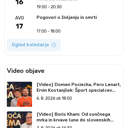
16
19:00 - 20:30
Pogovori o življenju in smrti
AVG
17
17:00 - 18:00
Ogled koledarja
Video objave
[Video] Domen Pociecha, Pero Lenart,
Ervin Kostanjšek: Šport specialcev
(Vroča tema, 6. 8. 2026)
6. 8. 2026 ob 18:00
[Video] Boris Kham: Od sončnega
mrka in krvave lune do slovenskih
pečatov v vesolju (Vroča tema, 2. 8.