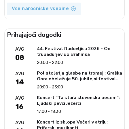
Vse naročniške vsebine
Prihajajoči dogodki
44. Festival Radovljica 2026 - Od
AVG
trubadurjev do Brahmsa
08
20:00 - 22:00
Pol stoletja glasbe na tromeji: Graška
AVG
Gora obeležuje 50. jubilejni festival
14
narodno-zabavne glasbe
20:00 - 23:00
Koncert "Ta stara slovenska pesem":
AVG
Ljudski pevci Jezerci
16
17:00 - 18:30
Koncert iz sklopa Večeri v atriju:
AVG
Prifarski muzikanti