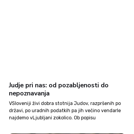
Judje pri nas: od pozabljenosti do
nepoznavanja
VSloveniji živi dobra stotnija Judov, razpršenih po
državi, po uradnih podatkih pa jih večino vendarle
najdemo vLjubljani zokolico. Ob popisu
prebivalstva leta 2001 se je 99 slovenskih
državljanov izreklo, da pripadajo judovski veri, kar