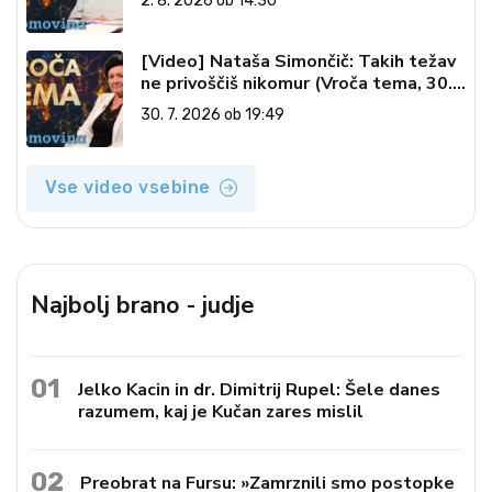
2. 8. 2026 ob 14:30
2026)
[Video] Nataša Simončič: Takih težav
ne privoščiš nikomur (Vroča tema, 30.
7. 2026)
30. 7. 2026 ob 19:49
Vse video vsebine
Najbolj brano - judje
01
Jelko Kacin in dr. Dimitrij Rupel: Šele danes
razumem, kaj je Kučan zares mislil
02
Preobrat na Fursu: »Zamrznili smo postopke