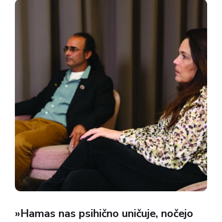
pomeni sto manj kot leta 1991....
»Hamas nas psihično uničuje, nočejo