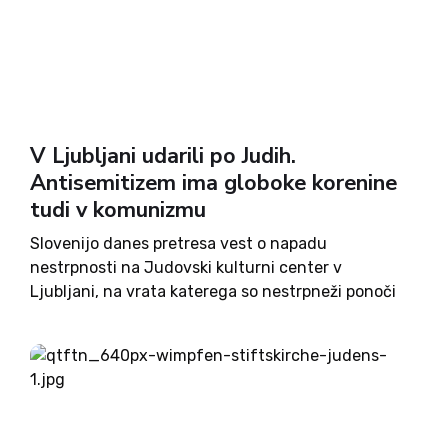
V Ljubljani udarili po Judih.
Antisemitizem ima globoke korenine
tudi v komunizmu
Slovenijo danes pretresa vest o napadu
nestrpnosti na Judovski kulturni center v
Ljubljani, na vrata katerega so nestrpneži ponoči
narisali judovsko zvezdo in jo izenačili s svastiko.
»Niti v najhujši nočni mori si nismo predstavljali,
da bomo v enem najbolj...