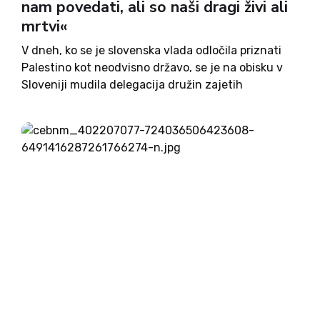
nam povedati, ali so naši dragi živi ali
mrtvi«
V dneh, ko se je slovenska vlada odločila priznati
Palestino kot neodvisno državo, se je na obisku v
Sloveniji mudila delegacija družin zajetih
izraelskih talcev, ki jih Hamas po terorističnem
napadu 7. oktobra 2023 še vedno drži v
ujetništvu. Številni...