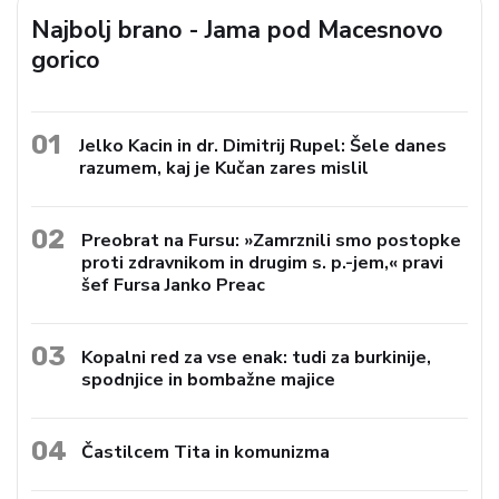
Najbolj brano - Jama pod Macesnovo
gorico
01
Jelko Kacin in dr. Dimitrij Rupel: Šele danes
razumem, kaj je Kučan zares mislil
02
Preobrat na Fursu: »Zamrznili smo postopke
proti zdravnikom in drugim s. p.-jem,« pravi
šef Fursa Janko Preac
03
Kopalni red za vse enak: tudi za burkinije,
spodnjice in bombažne majice
04
Častilcem Tita in komunizma