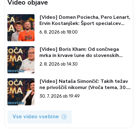
Video objave
[Video] Domen Pociecha, Pero Lenart,
Ervin Kostanjšek: Šport specialcev
(Vroča tema, 6. 8. 2026)
6. 8. 2026 ob 18:00
[Video] Boris Kham: Od sončnega
mrka in krvave lune do slovenskih
pečatov v vesolju (Vroča tema, 2. 8.
2. 8. 2026 ob 14:30
2026)
[Video] Nataša Simončič: Takih težav
ne privoščiš nikomur (Vroča tema, 30.
7. 2026)
30. 7. 2026 ob 19:49
Vse video vsebine