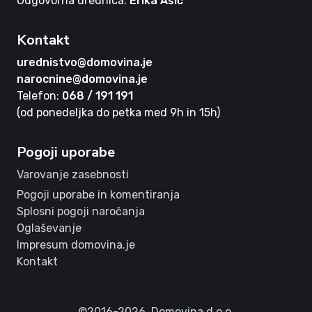
Odgovorna urednica:
Erika Ašič
Kontakt
urednistvo@domovina.je
narocnine@domovina.je
Telefon:
068 / 191 191
(od ponedeljka do petka med 9h in 15h)
Pogoji uporabe
Varovanje zasebnosti
Pogoji uporabe in komentiranja
Splosni pogoji naročanja
Oglaševanje
Impresum domovina.je
Kontakt
©2016-2026,
Domovina d.o.o.