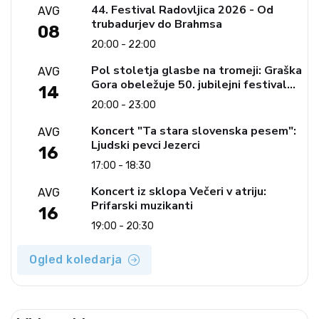
44. Festival Radovljica 2026 - Od
AVG
trubadurjev do Brahmsa
08
20:00 - 22:00
Pol stoletja glasbe na tromeji: Graška
AVG
Gora obeležuje 50. jubilejni festival
14
narodno-zabavne glasbe
20:00 - 23:00
Koncert "Ta stara slovenska pesem":
AVG
Ljudski pevci Jezerci
16
17:00 - 18:30
Koncert iz sklopa Večeri v atriju:
AVG
Prifarski muzikanti
16
19:00 - 20:30
Ogled koledarja