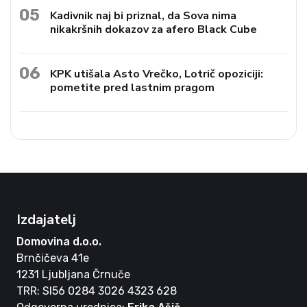
05
Kadivnik naj bi priznal, da Sova nima
nikakršnih dokazov za afero Black Cube
06
KPK utišala Asto Vrečko, Lotrič opoziciji:
pometite pred lastnim pragom
Izdajatelj
Domovina d.o.o.
Brnčičeva 41e
1231 Ljubljana Črnuče
TRR: SI56 0284 3026 4323 628