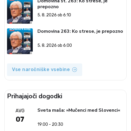
Domovina št. 263: Ko strese, je
prepozno
5. 8. 2026 ob 6:10
Domovina 263: Ko strese, je prepozno
5. 8. 2026 ob 6:00
Vse naročniške vsebine
Prihajajoči dogodki
Sveta maša: »Mučenci med Slovenci«
AVG
07
19:00 - 20:30