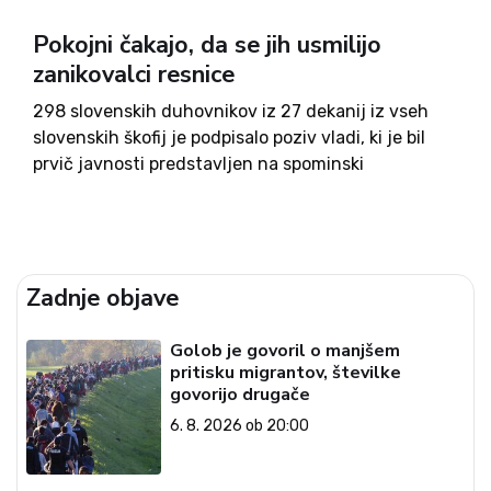
Pokojni čakajo, da se jih usmilijo
zanikovalci resnice
298 slovenskih duhovnikov iz 27 dekanij iz vseh
slovenskih škofij je podpisalo poziv vladi, ki je bil
prvič javnosti predstavljen na spominski
slovesnosti v Kočevskem rogu 1. junija letos.
»Žalosti nas dejstvo, da se od lanske slovesnosti
ni zgodilo nič,...
Zadnje objave
Golob je govoril o manjšem
pritisku migrantov, številke
govorijo drugače
6. 8. 2026 ob 20:00