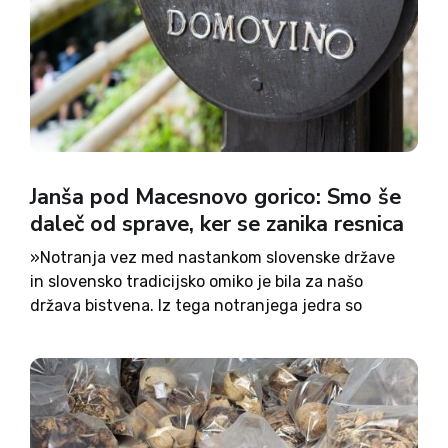
Janša pod Macesnovo gorico: Smo še
daleč od sprave, ker se zanika resnica
»Notranja vez med nastankom slovenske države
in slovensko tradicijsko omiko je bila za našo
država bistvena. Iz tega notranjega jedra so
Slovenci zavrgli komunistični sistem takoj, ko je
prišla zgodovinska priložnost,« je na spominski
slovesnosti v poklon po vojni pomorjenim...