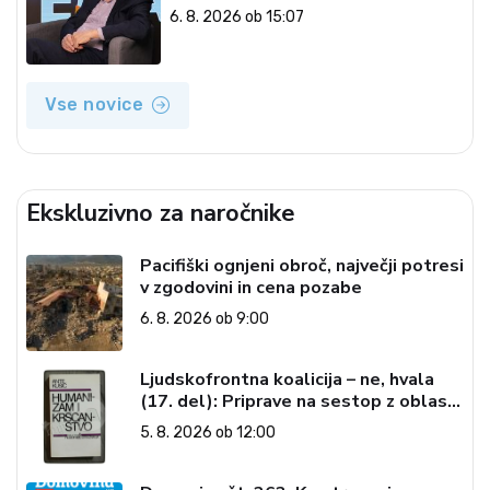
neresnična informacija
6. 8. 2026 ob 15:07
Vse novice
Ekskluzivno za naročnike
Pacifiški ognjeni obroč, največji potresi
v zgodovini in cena pozabe
6. 8. 2026 ob 9:00
Ljudskofrontna koalicija – ne, hvala
(17. del): Priprave na sestop z oblasti
– dvorska opozicija 6: Gramsci na delu:
5. 8. 2026 ob 12:00
Revija 2000 in revolucionarna
izvotlitev krščanstva