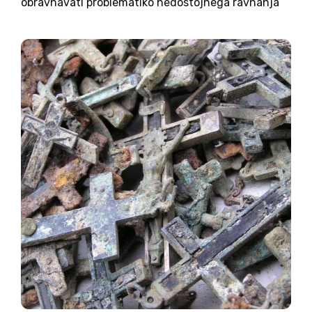
obravnavati problematiko nedostojnega ravnanja
z žrtvami iz prikritega grobišča Jama pod
Macesnovo Gorico. Na pobudo ministrstva za
obrambo so namreč več kot 3000 posmrtnih
ostankov medvojnega...