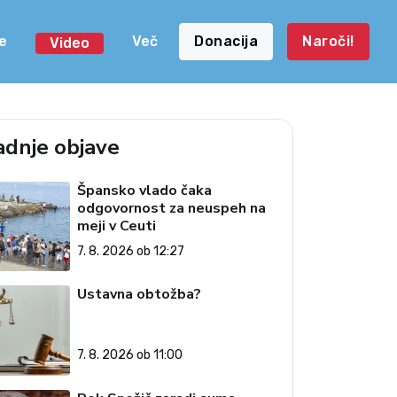
e
Več
Donacija
Naroči!
Video
adnje objave
Špansko vlado čaka
odgovornost za neuspeh na
meji v Ceuti
7. 8. 2026 ob 12:27
Ustavna obtožba?
7. 8. 2026 ob 11:00