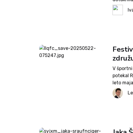
smo tako 
Iv
Festiv
združu
V športni
potekal 
leto maja
dogodku p
Le
ljudi odp
Jaka Š