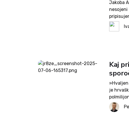
Jakoba A
nesojeni 
pripisuje
temveč ji
Iv
da pesem
Kaj pr
sporoč
»Hvaljen
je hrvaš
polmilijo
Zagrebu. 
Pe
spektakel,