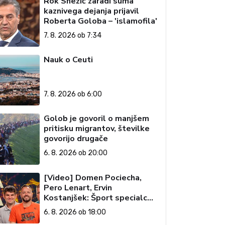
Rok Snežič zaradi suma
kaznivega dejanja prijavil
Roberta Goloba – 'islamofila'
7. 8. 2026 ob 7:34
Nauk o Ceuti
7. 8. 2026 ob 6:00
Golob je govoril o manjšem
pritisku migrantov, številke
govorijo drugače
6. 8. 2026 ob 20:00
[Video] Domen Pociecha,
Pero Lenart, Ervin
Kostanjšek: Šport specialcev
(Vroča tema, 6. 8. 2026)
6. 8. 2026 ob 18:00