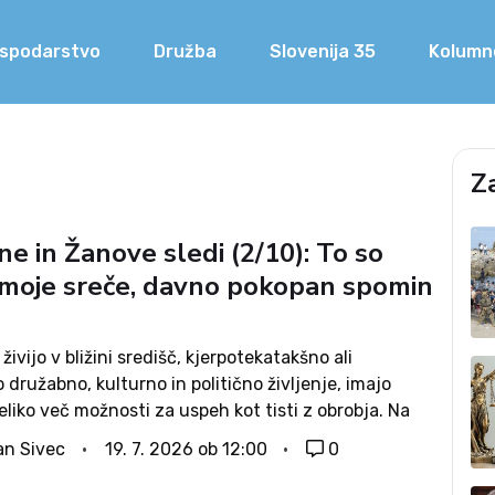
spodarstvo
Družba
Slovenija 35
Kolumn
Z
ne in Žanove sledi (2/10): To so
 moje sreče, davno pokopan spomin
 živijo v bližini središč, kjerpotekatakšno ali
družabno, kulturno in politično življenje, imajo
liko več možnosti za uspeh kot tisti z obrobja. Na
ko nikoli ne pride do izraza veliko nadarjenih ljudi
an Sivec
19. 7. 2026 ob 12:00
0
e morajo sami...