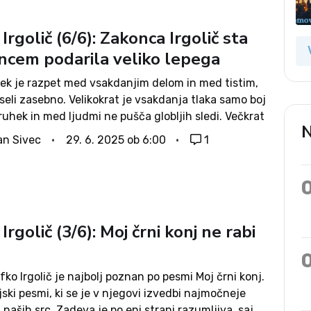
Irgolič (6/6): Zakonca Irgolič sta
ncem podarila veliko lepega
vek je razpet med vsakdanjim delom in med tistim,
seli zasebno. Velikokrat je vsakdanja tlaka samo boj
kruhek in med ljudmi ne pušča globljih sledi. Večkrat
N
di, da človek na službenem mestu naredi...
an Sivec
29. 6. 2025 ob 6:00
1
Irgolič (3/6): Moj črni konj ne rabi
ko Irgolič je najbolj poznan po pesmi Moj črni konj.
ski pesmi, ki se je v njegovi izvedbi najmočneje
 naših src. Zadeva je po eni strani razumljiva, saj