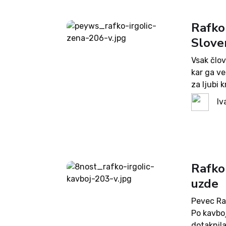
Rafko 
Slove
Vsak člo
kar ga ve
za ljubi 
pa se zgo
Iv
Rafko 
uzde
Pevec Raf
Po kavboj
dotaknila