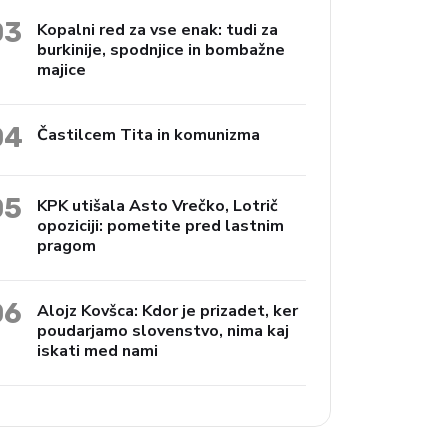
03
Kopalni red za vse enak: tudi za
burkinije, spodnjice in bombažne
majice
04
Častilcem Tita in komunizma
05
KPK utišala Asto Vrečko, Lotrič
opoziciji: pometite pred lastnim
pragom
06
Alojz Kovšca: Kdor je prizadet, ker
poudarjamo slovenstvo, nima kaj
iskati med nami