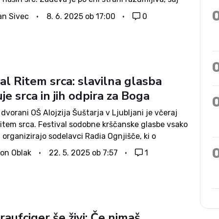
rekoč vsi Slovenci v tretjem, četrtem kolenu...
an Sivec
8. 6. 2025 ob 17:00
0
al Ritem srca: slavilna glasba
je srca in jih odpira za Boga
 dvorani OŠ Alojzija Šuštarja v Ljubljani je včeraj
Ritem srca. Festival sodobne krščanske glasbe vsako
 organizirajo sodelavci Radia Ognjišče, ki o
ravijo: »Festival ni le koncert, ampak je srečanje
on Oblak
22. 5. 2025 ob 7:57
1
rtega srca, prostor za...
raufciger še živi: Če nimaš