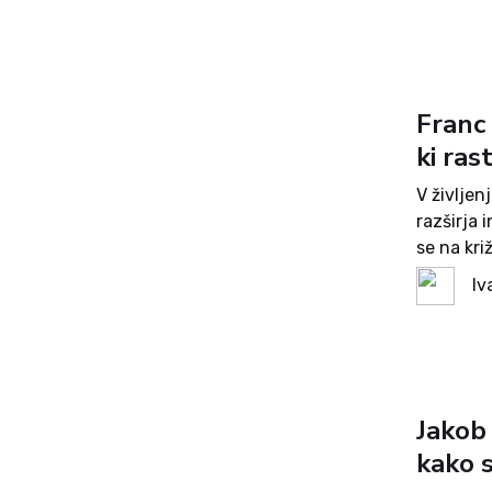
Franc 
ki rast
V življenj
razširja 
se na kri
podobnimi
Iv
Jakob 
kako s