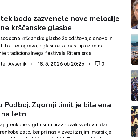
rtek bodo zazvenele nove melodije
ne krščanske glasbe
ji sodobne krščanske glasbe že odštevajo dneve in
trtka ter ogrevajo glasilke za nastop oziroma
je tradicionalnega festivala Ritem srca.
ko dogajanje se bo začelo že ob pol šestih popoldne
ter Avsenik
18. 5. 2026 ob 20:26
0
cah, glasbeni del pa bo ob pol...
 Podboj: Zgornji limit je bila ena
 na leto
kaj grenkobe v grlu smo praznovali svetovni dan
enkobe zato, ker pri nas v zvezi z njimi marsikje