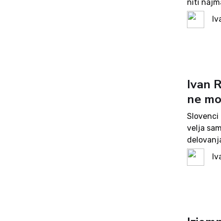
niti najma
širša dru
Iv
Ivan 
ne mo
Slovenci 
velja sa
delovanja
trenutno
Iv
vrednost 