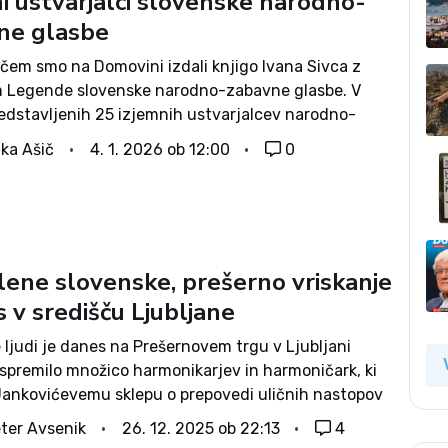
ni ustvarjalci slovenske narodno-
ne glasbe
ičem smo na Domovini izdali knjigo Ivana Sivca z
 Legende slovenske narodno-zabavne glasbe. V
redstavljenih 25 izjemnih ustvarjalcev narodno-
lasbe. Knjiga je nastala dokaj hitro, toda temelji
ika Ašič
4. 1. 2026 ob 12:00
0
etjih raziskovanja. V knjigi smo želeli predstaviti
lene slovenske, prešerno vriskanje
s v središču Ljubljane
 ljudi je danes na Prešernovem trgu v Ljubljani
spremilo množico harmonikarjev in harmoničark, ki
 Jankovićevemu sklepu o prepovedi uličnih nastopov
i središče prestolnice. Dan samostojnosti in
ter Avsenik
26. 12. 2025 ob 22:13
4
 so počastili tudi z Zdravljico, sicer pa z...