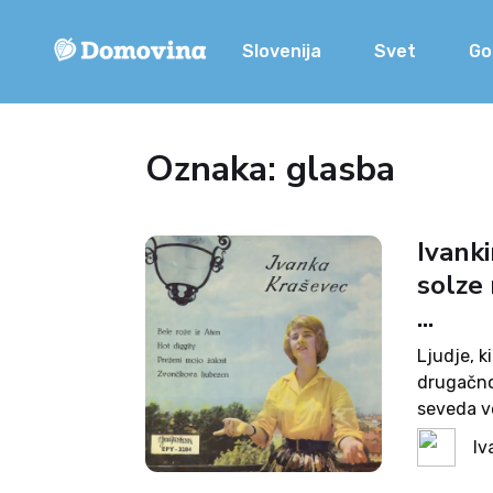
Slovenija
Svet
Go
Oznaka: glasba
Ivanki
solze
...
Ljudje, ki
drugačno 
seveda ve
žalost ta
Iv
oziroma s