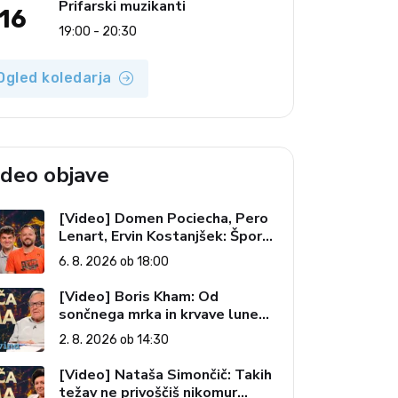
Prifarski muzikanti
16
19:00 - 20:30
Ogled koledarja
ideo objave
[Video] Domen Pociecha, Pero
Lenart, Ervin Kostanjšek: Šport
specialcev (Vroča tema, 6. 8.
6. 8. 2026 ob 18:00
2026)
[Video] Boris Kham: Od
sončnega mrka in krvave lune
do slovenskih pečatov v vesolju
2. 8. 2026 ob 14:30
(Vroča tema, 2. 8. 2026)
[Video] Nataša Simončič: Takih
težav ne privoščiš nikomur