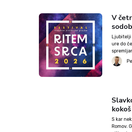
V čet
sodob
Ljubitel
ure do če
spremljan
Festivals
Pe
ob stojni
Slavko
kokoš
S kar ne
Romov. Gr