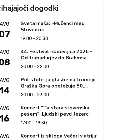
ihajajoči dogodki
Sveta maša: »Mučenci med
AVG
Slovenci«
07
19:00 - 20:30
44. Festival Radovljica 2026 -
AVG
Od trubadurjev do Brahmsa
08
20:00 - 22:00
Pol stoletja glasbe na tromeji:
AVG
Graška Gora obeležuje 50.
14
jubilejni festival narodno-
20:00 - 23:00
zabavne glasbe
Koncert "Ta stara slovenska
AVG
pesem": Ljudski pevci Jezerci
16
17:00 - 18:30
Koncert iz sklopa Večeri v atriju:
AVG