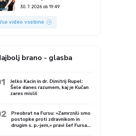
(Vroča tema, 30. 7. 2026)
30. 7. 2026 ob 19:49
Vse video vsebine
ajbolj brano - glasba
01
Jelko Kacin in dr. Dimitrij Rupel:
Šele danes razumem, kaj je Kučan
zares mislil
02
Preobrat na Fursu: »Zamrznili smo
postopke proti zdravnikom in
drugim s. p.-jem,« pravi šef Fursa
Janko Preac