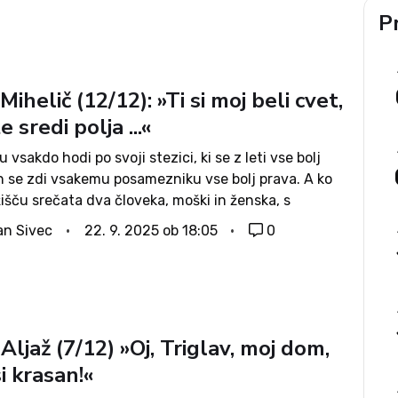
Pr
Mihelič (12/12): »Ti si moj beli cvet,
e sredi polja ...«
u vsakdo hodi po svoji stezici, ki se z leti vse bolj
in se zdi vsakemu posamezniku vse bolj prava. A ko
žišču srečata dva človeka, moški in ženska, s
 pogledi na svet ter s...
an Sivec
22. 9. 2025 ob 18:05
0
Aljaž (7/12) »Oj, Triglav, moj dom,
i krasan!«