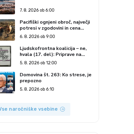
7. 8. 2026 ob 6:00
Pacifiški ognjeni obroč, največji
potresi v zgodovini in cena
pozabe
6. 8. 2026 ob 9:00
Ljudskofrontna koalicija – ne,
hvala (17. del): Priprave na
sestop z oblasti – dvorska
5. 8. 2026 ob 12:00
opozicija 6: Gramsci na delu:
Revija 2000 in revolucionarna
Domovina št. 263: Ko strese, je
izvotlitev krščanstva
prepozno
5. 8. 2026 ob 6:10
Vse naročniške vsebine