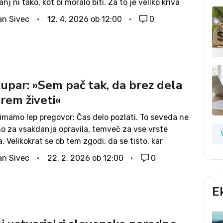
nj ni tako, kot bi moralo biti. Za to je veliko kriva
žba, največ pa oni sami....
an Sivec
12. 4. 2026 ob 12:00
0
Rupar: »Sem pač tak, da brez dela
rem živeti«
imamo lep pregovor: Čas delo pozlati. To seveda ne
mo za vsakdanja opravila, temveč za vse vrste
. Velikokrat se ob tem zgodi, da se tisto, kar
 ustvarjamo, mnogim ne zdi veliko vredno, pravo
an Sivec
22. 2. 2026 ob 12:00
0
pa šele...
E