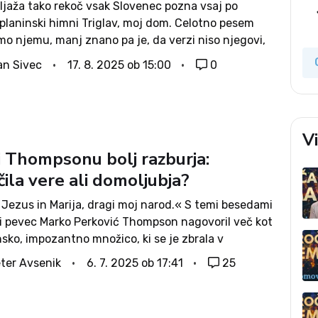
ljaža tako rekoč vsak Slovenec pozna vsaj po
planinski himni Triglav, moj dom. Celotno pesem
mo njemu, manj znano pa je, da verzi niso njegovi,
h je napisal – Štajerec. Nasploh je pri nas navada,
an Sivec
17. 8. 2025 ob 15:00
0
...
V
i Thompsonu bolj razburja:
ila vere ali domoljubja?
 Jezus in Marija, dragi moj narod.« S temi besedami
ki pevec Marko Perković Thompson nagovoril več kot
nsko, impozantno množico, ki se je zbrala v
Vsak sedmi Hrvat je sinoči v živo spremljal
ter Avsenik
6. 7. 2025 ob 17:41
25
 nabit s sporočili...