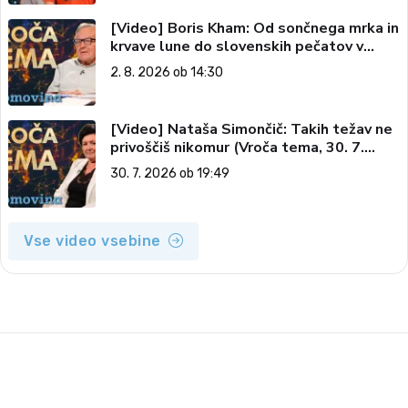
[Video] Boris Kham: Od sončnega mrka in
krvave lune do slovenskih pečatov v
vesolju (Vroča tema, 2. 8. 2026)
2. 8. 2026 ob 14:30
[Video] Nataša Simončič: Takih težav ne
privoščiš nikomur (Vroča tema, 30. 7.
2026)
30. 7. 2026 ob 19:49
Vse video vsebine