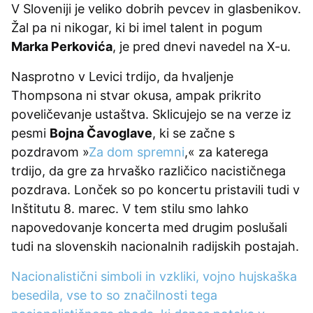
V Sloveniji je veliko dobrih pevcev in glasbenikov.
Žal pa ni nikogar, ki bi imel talent in pogum
Marka Perkovića
, je pred dnevi navedel na X-u.
Nasprotno v Levici trdijo, da hvaljenje
Thompsona ni stvar okusa, ampak prikrito
poveličevanje ustaštva. Sklicujejo se na verze iz
pesmi
Bojna Čavoglave
, ki se začne s
pozdravom »
Za dom spremni
,« za katerega
trdijo, da gre za hrvaško različico nacističnega
pozdrava. Lonček so po koncertu pristavili tudi v
Inštitutu 8. marec. V tem stilu smo lahko
napovedovanje koncerta med drugim poslušali
tudi na slovenskih nacionalnih radijskih postajah.
Nacionalistični simboli in vzkliki, vojno hujskaška
besedila, vse to so značilnosti tega