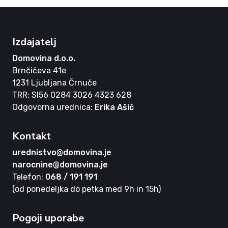
Izdajatelj
Domovina d.o.o.
Brnčičeva 41e
1231 Ljubljana Črnuče
TRR: SI56 0284 3026 4323 628
Odgovorna urednica:
Erika Ašič
Kontakt
urednistvo@domovina.je
narocnine@domovina.je
Telefon:
068 / 191 191
(od ponedeljka do petka med 9h in 15h)
Pogoji uporabe