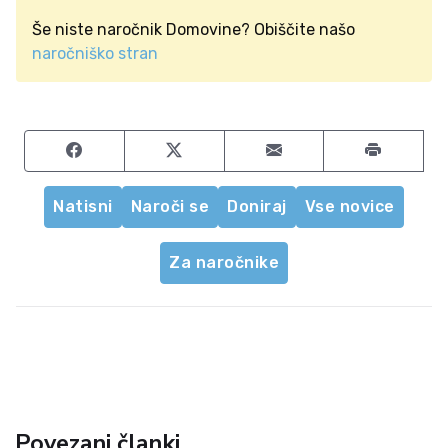
Še niste naročnik Domovine? Obiščite našo
naročniško stran
Share on Facebook
Share on Twitter
Share by email
Natisni
Naroči se
Doniraj
Vse novice
Za naročnike
Povezani članki