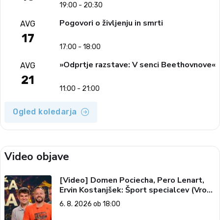
19:00 - 20:30
Pogovori o življenju in smrti
AVG
17
17:00 - 18:00
»Odprtje razstave: V senci Beethovnove«
AVG
21
11:00 - 21:00
Ogled koledarja
Video objave
[Video] Domen Pociecha, Pero Lenart,
Ervin Kostanjšek: Šport specialcev (Vroča
tema, 6. 8. 2026)
6. 8. 2026 ob 18:00