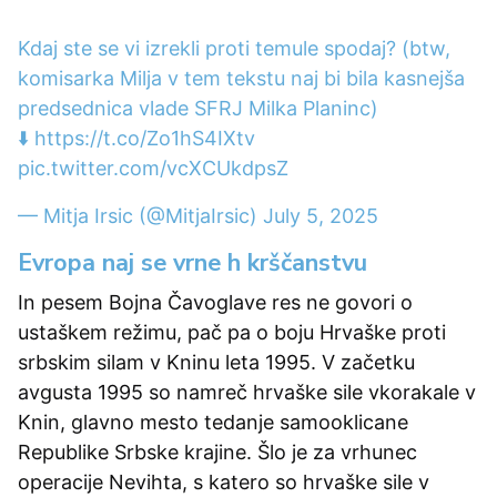
Kdaj ste se vi izrekli proti temule spodaj? (btw,
komisarka Milja v tem tekstu naj bi bila kasnejša
predsednica vlade SFRJ Milka Planinc)
⬇️
https://t.co/Zo1hS4IXtv
pic.twitter.com/vcXCUkdpsZ
— Mitja Irsic (@MitjaIrsic)
July 5, 2025
Evropa naj se vrne h krščanstvu
In pesem Bojna Čavoglave res ne govori o
ustaškem režimu, pač pa o boju Hrvaške proti
srbskim silam v Kninu leta 1995. V začetku
avgusta 1995 so namreč hrvaške sile vkorakale v
Knin, glavno mesto tedanje samooklicane
Republike Srbske krajine. Šlo je za vrhunec
operacije Nevihta, s katero so hrvaške sile v