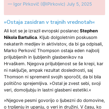
— Igor Pirkovič (@IPirkovic)
July 5, 2025
»Ostaja zasidran v trajnih vrednotah«
Ali kot se je izrazil evropski poslanec
Stephen
Nikola Bartulica
. Kljub dolgoletnim poskusom
nekaterih medijev in aktivistov, da bi ga odpisali,
Marko Perković Thompson ostaja eden najbolj
priljubljenih in ljubljenih glasbenikov na
Hrvaškem. Njegova priljubljenost se še krepi, kar
ni naključje, ampak rezultat doslednosti, saj
Thomson ni spremenil svojih sporočil, da bi bila
politično sprejemljiva. »Ostal je zvest sebi, svoji
veri, domoljubju in lastni glasbeni estetiki.«
»Njegove pesmi govorijo o ljubezni do domovine,
o trpljenju in upanju, o veri in družini. V času, ko