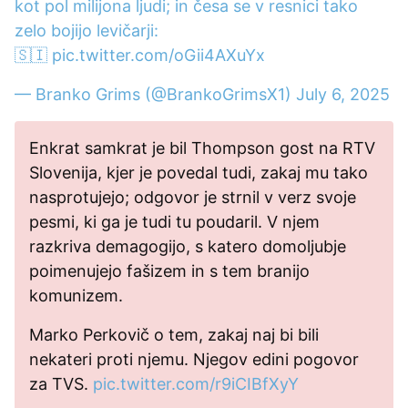
kot pol milijona ljudi; in česa se v resnici tako
zelo bojijo levičarji:
🇸🇮
pic.twitter.com/oGii4AXuYx
— Branko Grims (@BrankoGrimsX1)
July 6, 2025
Enkrat samkrat je bil Thompson gost na RTV
Slovenija, kjer je povedal tudi, zakaj mu tako
nasprotujejo; odgovor je strnil v verz svoje
pesmi, ki ga je tudi tu poudaril. V njem
razkriva demagogijo, s katero domoljubje
poimenujejo fašizem in s tem branijo
komunizem.
Marko Perkovič o tem, zakaj naj bi bili
nekateri proti njemu. Njegov edini pogovor
za TVS.
pic.twitter.com/r9iCIBfXyY