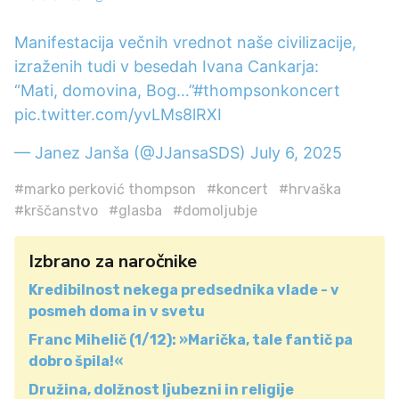
Manifestacija večnih vrednot naše civilizacije,
izraženih tudi v besedah Ivana Cankarja:
“Mati, domovina, Bog…”
#thompsonkoncert
pic.twitter.com/yvLMs8lRXI
— Janez Janša (@JJansaSDS)
July 6, 2025
#marko perković thompson
#koncert
#hrvaška
#krščanstvo
#glasba
#domoljubje
Izbrano za naročnike
Kredibilnost nekega predsednika vlade - v
posmeh doma in v svetu
Franc Mihelič (1/12): »Marička, tale fantič pa
dobro špila!«
Družina, dolžnost ljubezni in religije