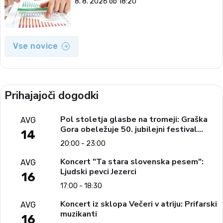
8. 8. 2026 ob 18:20
Vse novice
Prihajajoči dogodki
Pol stoletja glasbe na tromeji: Graška
AVG
Gora obeležuje 50. jubilejni festival
14
narodno-zabavne glasbe
20:00 - 23:00
Koncert "Ta stara slovenska pesem":
AVG
Ljudski pevci Jezerci
16
17:00 - 18:30
Koncert iz sklopa Večeri v atriju: Prifarski
AVG
muzikanti
16