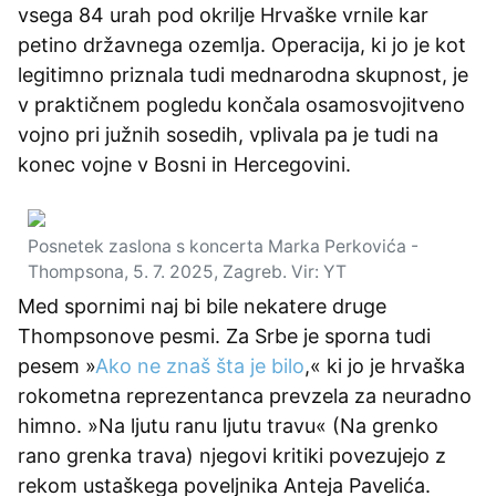
vsega 84 urah pod okrilje Hrvaške vrnile kar
petino državnega ozemlja. Operacija, ki jo je kot
legitimno priznala tudi mednarodna skupnost, je
v praktičnem pogledu končala osamosvojitveno
vojno pri južnih sosedih, vplivala pa je tudi na
konec vojne v Bosni in Hercegovini.
Posnetek zaslona s koncerta Marka Perkovića -
Thompsona, 5. 7. 2025, Zagreb. Vir: YT
Med spornimi naj bi bile nekatere druge
Thompsonove pesmi. Za Srbe je sporna tudi
pesem »
Ako ne znaš šta je bilo
,« ki jo je hrvaška
rokometna reprezentanca prevzela za neuradno
himno. »Na ljutu ranu ljutu travu« (Na grenko
rano grenka trava) njegovi kritiki povezujejo z
rekom ustaškega poveljnika Anteja Pavelića.