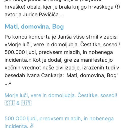
hrvaške) obale, kjer je brala knjigo hrvaškega (!)
avtorja Jurice Pavičića ...
Mati, domovina, Bog
Po koncu koncerta je Janša vtise strnil v zapis:
»Morje luči, vere in domoljubja. Čestitke, sosedi!
500.000 ljudi, predvsem mladih, in nobenega
incidenta.« Kot je dodal, gre za manifestacijo
večnih vrednot naše civilizacije, izraženih tudi v
besedah Ivana Cankarja: 'Mati, domovina, Bog'
…«
Morje luči, vere in domoljubja. Čestitke, sosedi!
🇸🇮 & 🇭🇷
500.O00 ljudi, predvsem mladih, in nobenega
incidenta. ✌️