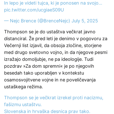
In lepo je videti tujca, ki je ponosen na svojo…
pic.twitter.com/ucgiaeS09U
— Nejc Brence (@BrenceNejc)
July 5, 2025
Thompson se je do ustaštva večkrat javno
distanciral. Že pred leti je denimo v pogovoru za
Večernji list izjavil, da obsoja zločine, storjene
med drugo svetovno vojno, in da njegove pesmi
izražajo domoljubje, ne pa ideologije. Tudi
pozdrav »Za dom spremni« je po njegovih
besedah tako uporabljen v kontekstu
osamosvojitvene vojne in ne poveličevanja
ustaškega režima.
Thompson se je večkrat izrekel proti nacizmu,
fašizmu ustaštvu.
Slovenska in hrvaška desnica prav tako.