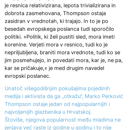
je resnica relativizirana, lepota trivializirana in
dobrota zasmehovana, Thompson ostaja
zasidran v vrednotah, ki trajajo. In to je po
besedah evropskega poslanca tudi sporočilo
politiki. »Politik, ki želi pustiti sled, mora imeti
korenine. Verjeti mora v resnico, tudi ko je
nepriljubljena, braniti mora vrednote, tudi ko se
jim posmehujejo, in povedati mora, kar je, ne pa,
kar se pričakuje,« je med drugim navedel
evropski poslanec.
Unatoč višegodišnjim pokušajima pojedinih
medija i aktivista da ga „otkažu“, Marko Perković
Thompson ostaje jedan od najpopularnijih i
najvoljenijih glazbenika u Hrvatskoj.
Štoviše, njegova popularnost među mladima ne
jenjava već raste iz godine u godinu i to nije