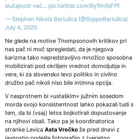
slučajnost već…
pic.twitter.com/6y1imfbFPf
— Stephen Nikola Bartulica (@StjepoBartulica)
July 4, 2025
Ne glede na motive Thompsonovih kritikov pri
nas pač ni moč spregledati, da je njegova
karizma tako nepredstavljivo množico sposobna
mobilizirati pod okriljem vrednot domoljubja in
vere, ki za slovensko levo politiko in civilno
družbo pač nikoli niso bile intimna opcija.
V nasprotnem bi »ustaškim« južnim sosedom
morda svojo konsistentnost lahko pokazali tudi s
tem, da bi (vsaj) letos bojkotirali dopustovanje
na njihovi obali. Tako pa je koordinatorica
stranke Levica
Asta Vrečko
že pred dnevi z
javnostjo podelila fotografijo z (verjetno