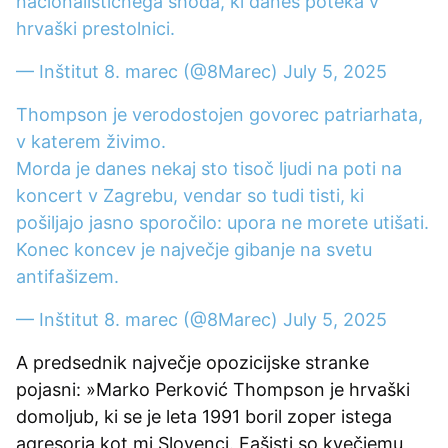
nacionalističnega shoda, ki danes poteka v
hrvaški prestolnici.
— Inštitut 8. marec (@8Marec)
July 5, 2025
Thompson je verodostojen govorec patriarhata,
v katerem živimo.
Morda je danes nekaj sto tisoč ljudi na poti na
koncert v Zagrebu, vendar so tudi tisti, ki
pošiljajo jasno sporočilo: upora ne morete utišati.
Konec koncev je največje gibanje na svetu
antifašizem.
— Inštitut 8. marec (@8Marec)
July 5, 2025
A predsednik največje opozicijske stranke
pojasni: »Marko Perković Thompson je hrvaški
domoljub, ki se je leta 1991 boril zoper istega
agresorja kot mi Slovenci. Fašisti so kvečjemu