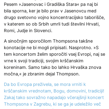
Pesem »Jasenovac i Gradiška Stara« pa naj bi
bila sporna, ker je bilo prav v Jasenovcu med
drugo svetovno vojno koncentracijsko taborišče,
v katerem so ob Srbih umrli tudi številni Hrvati,
Romi, Judje in Slovenci.
A sinočnjim sporočilom Thompsona takšne
konotacije ne bi mogli pripisati. Nasprotno. »S
tem koncertom želim sporočiti vsej Evropi, naj se
vrne k svoji tradiciji, svojim krščanskim
koreninam. Samo tako bo lahko Hrvaška znova
močna,« je zbranim dejal Thompson.
Da bo Evropa preživela, se mora vrniti k
krščanskim vrednotam, Bogu, domovini, tradiciji!
Zakaj tako sovražno napadajo včerajšnji koncert
Thompsona v Zagrebu, ki se ga je udeležilo več