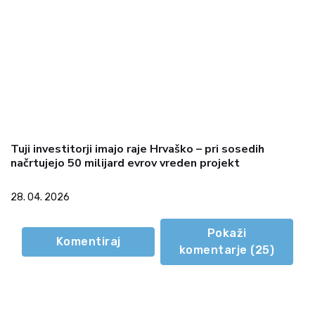
Tuji investitorji imajo raje Hrvaško – pri sosedih
načrtujejo 50 milijard evrov vreden projekt
28. 04. 2026
Pokaži
Komentiraj
komentarje (
25
)