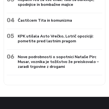
spodnjice in bombažne majice
04
Častilcem Tita in komunizma
05
KPK utišala Asto Vrečko, Lotrič opoziciji:
pometite pred lastnim pragom
06
Nove podrobnosti o sopotnici Nataše Pirc
Musar, voznika je tožilstvo že preiskovalo –
zaradi trgovine z drogami