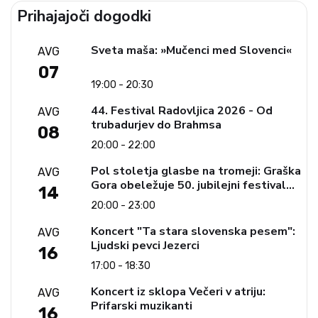
Prihajajoči dogodki
Sveta maša: »Mučenci med Slovenci«
AVG
07
19:00 - 20:30
44. Festival Radovljica 2026 - Od
AVG
trubadurjev do Brahmsa
08
20:00 - 22:00
Pol stoletja glasbe na tromeji: Graška
AVG
Gora obeležuje 50. jubilejni festival
14
narodno-zabavne glasbe
20:00 - 23:00
Koncert "Ta stara slovenska pesem":
AVG
Ljudski pevci Jezerci
16
17:00 - 18:30
Koncert iz sklopa Večeri v atriju:
AVG
Prifarski muzikanti
16