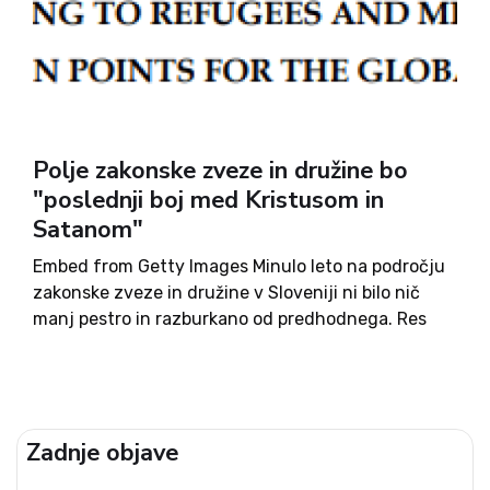
Polje zakonske zveze in družine bo
"poslednji boj med Kristusom in
Satanom"
Embed from Getty Images Minulo leto na področju
zakonske zveze in družine v Sloveniji ni bilo nič
manj pestro in razburkano od predhodnega. Res
da je podpornikom LGBT skupnosti decembra 2015
propadel nov poskus posega v definicijo zakona in
družine,...
Zadnje objave