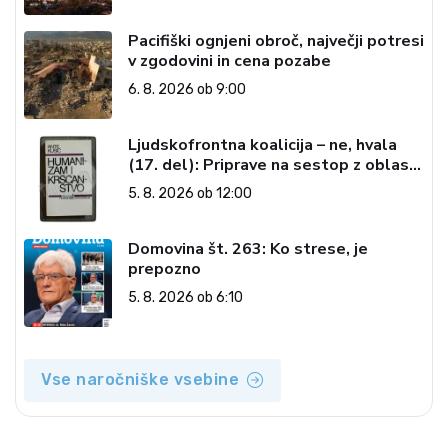
Pacifiški ognjeni obroč, največji potresi
v zgodovini in cena pozabe
6. 8. 2026 ob 9:00
Ljudskofrontna koalicija – ne, hvala
(17. del): Priprave na sestop z oblasti
– dvorska opozicija 6: Gramsci na delu:
5. 8. 2026 ob 12:00
Revija 2000 in revolucionarna
izvotlitev krščanstva
Domovina št. 263: Ko strese, je
prepozno
5. 8. 2026 ob 6:10
Vse naročniške vsebine