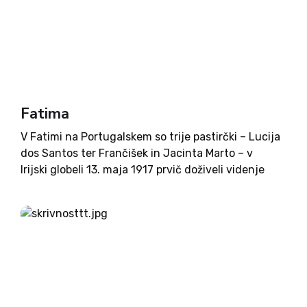
Fatima
V Fatimi na Portugalskem so trije pastirčki – Lucija
dos Santos ter Frančišek in Jacinta Marto – v
Irijski globeli 13. maja 1917 prvič doživeli videnje
Marije in nato še šestkrat do 13. oktobra 1917.
Češčenje je bilo uradno potrjeno...