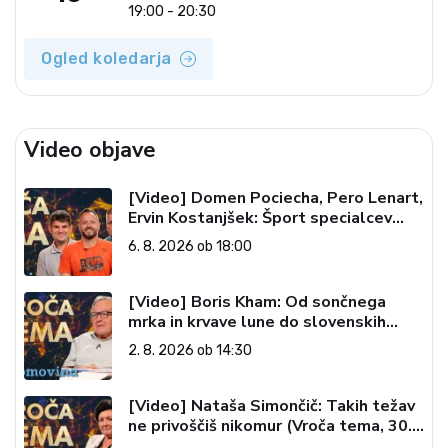
19:00 - 20:30
Ogled koledarja
Video objave
[Video] Domen Pociecha, Pero Lenart,
Ervin Kostanjšek: Šport specialcev
(Vroča tema, 6. 8. 2026)
6. 8. 2026 ob 18:00
[Video] Boris Kham: Od sončnega
mrka in krvave lune do slovenskih
pečatov v vesolju (Vroča tema, 2. 8.
2. 8. 2026 ob 14:30
2026)
[Video] Nataša Simončič: Takih težav
ne privoščiš nikomur (Vroča tema, 30.
7. 2026)