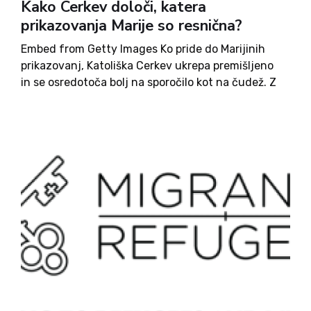
Kako Cerkev določi, katera
prikazovanja Marije so resnična?
Embed from Getty Images Ko pride do Marijinih
prikazovanj, Katoliška Cerkev ukrepa premišljeno
in se osredotoča bolj na sporočilo kot na čudež. Z
različnih koncev sveta je bilo skupaj več kot 1500
poročanj o prikazovanju Marije, a v zadnjem
stoletju ...