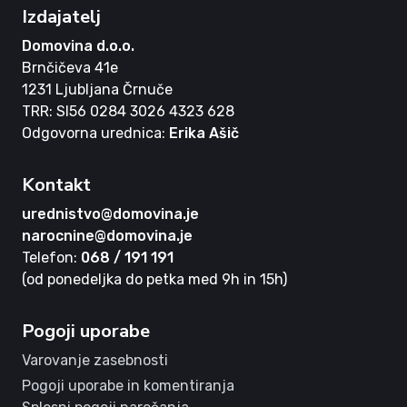
Izdajatelj
Domovina d.o.o.
Brnčičeva 41e
1231 Ljubljana Črnuče
TRR: SI56 0284 3026 4323 628
Odgovorna urednica:
Erika Ašič
Kontakt
urednistvo@domovina.je
narocnine@domovina.je
Telefon:
068 / 191 191
(od ponedeljka do petka med 9h in 15h)
Pogoji uporabe
Varovanje zasebnosti
Pogoji uporabe in komentiranja