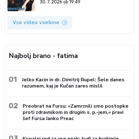
30. 7. 2026 ob 19:49
Vse video vsebine
Najbolj brano - fatima
01
Jelko Kacin in dr. Dimitrij Rupel: Šele danes
razumem, kaj je Kučan zares mislil
02
Preobrat na Fursu: »Zamrznili smo postopke
proti zdravnikom in drugim s. p.-jem,« pravi
šef Fursa Janko Preac
03
Kopalni red za vse enak: tudi za burkinije,