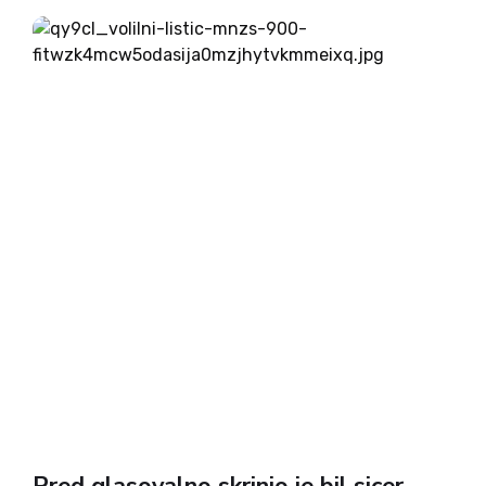
samostojnosti Slovenije. 26. decembra 1990 se je
88,5 % vseh volivcev (približno...