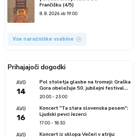
Frančišku (4/5)
8. 8. 2026 ob 19:00
Vse naročniške vsebine
Prihajajoči dogodki
Pol stoletja glasbe na tromeji: Graška
AVG
Gora obeležuje 50. jubilejni festival
14
narodno-zabavne glasbe
20:00 - 23:00
Koncert "Ta stara slovenska pesem":
AVG
Ljudski pevci Jezerci
16
17:00 - 18:30
Koncert iz sklopa Večeri v atriju:
AVG