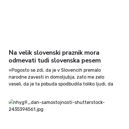
Na velik slovenski praznik mora
odmevati tudi slovenska pesem
»Pogosto se zdi, da je v Slovencih premalo
narodne zavesti in domoljubja, zato me zelo
veseli, da je ta pobuda spodbudila toliko ljudi, da
se odzovejo in občutijo pripadnost,« je ob
napovedi petkovega shoda v podporo slovenski
glasbi poudaril Silvo...