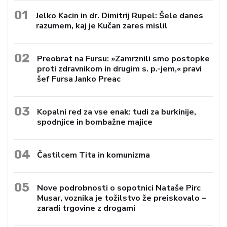
01
Jelko Kacin in dr. Dimitrij Rupel: Šele danes
razumem, kaj je Kučan zares mislil
02
Preobrat na Fursu: »Zamrznili smo postopke
proti zdravnikom in drugim s. p.-jem,« pravi
šef Fursa Janko Preac
03
Kopalni red za vse enak: tudi za burkinije,
spodnjice in bombažne majice
04
Častilcem Tita in komunizma
05
Nove podrobnosti o sopotnici Nataše Pirc
Musar, voznika je tožilstvo že preiskovalo –
zaradi trgovine z drogami