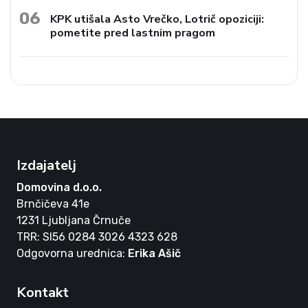
06
KPK utišala Asto Vrečko, Lotrič opoziciji:
pometite pred lastnim pragom
Izdajatelj
Domovina d.o.o.
Brnčičeva 41e
1231 Ljubljana Črnuče
TRR: SI56 0284 3026 4323 628
Odgovorna urednica:
Erika Ašič
Kontakt