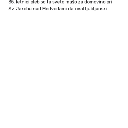
35. letnici plebiscita sveto mašo za domovino pri
Sv. Jakobu nad Medvodami daroval ljubljanski
pomožni škof msgr. dr. Anton Jamnik. V letu 1990
je bil tajnik nadškofa Šuštarja, zato se posebej
rad...