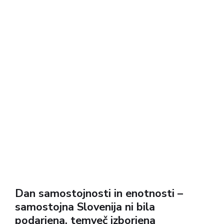
Dan samostojnosti in enotnosti –
samostojna Slovenija ni bila
podarjena, temveč izborjena