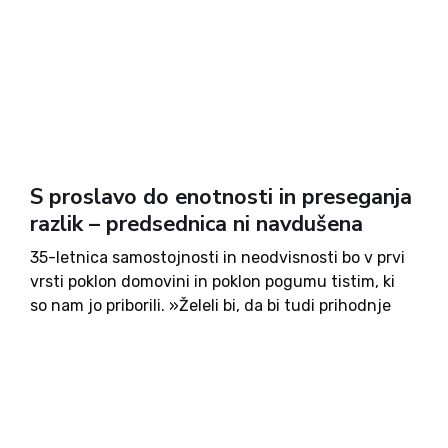
S proslavo do enotnosti in preseganja
razlik – predsednica ni navdušena
35-letnica samostojnosti in neodvisnosti bo v prvi
vrsti poklon domovini in poklon pogumu tistim, ki
so nam jo priborili. »Želeli bi, da bi tudi prihodnje
generacije dosegle takšno temeljno nacionalno
enotnost, kot smo jo uspešno zgradili konec 80.
let in...