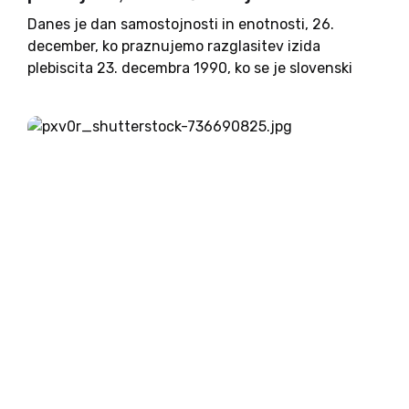
Danes je dan samostojnosti in enotnosti, 26.
december, ko praznujemo razglasitev izida
plebiscita 23. decembra 1990, ko se je slovenski
narod z izjemno jasnostjo in notranjo zrelostjo
odločil za samostojno državo. To ni bil le politični
dogodek, temveč civilizacijski trenutek,...