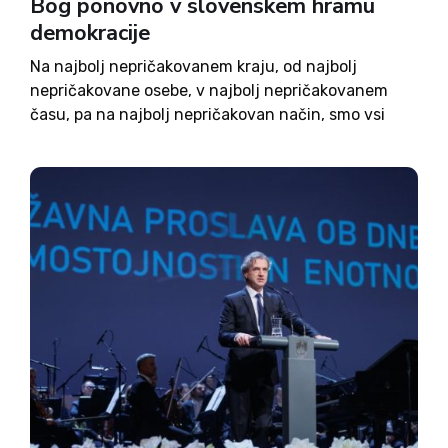
Bog ponovno v slovenskem hramu
demokracije
Na najbolj nepričakovanem kraju, od najbolj
nepričakovane osebe, v najbolj nepričakovanem
času, pa na najbolj nepričakovan način, smo vsi
Slovenci na televizijskem ekranu (TV SLO 3), pred
nekaj dnevi (22. decembra) slišali najlepšo resnico
v zgodovini človeštva: Bog je ljubezen!...