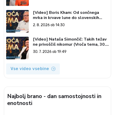
[Video] Boris Kham: Od sončnega
mrka in krvave lune do slovenskih
pečatov v vesolju (Vroča tema, 2. 8.
2. 8. 2026 ob 14:30
2026)
[Video] Nataša Simončič: Takih težav
ne privoščiš nikomur (Vroča tema, 30.
7. 2026)
30. 7. 2026 ob 19:49
Vse video vsebine
Najbolj brano - dan samostojnosti in
enotnosti