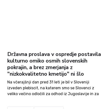
Državna proslava v ospredje postavila
kulturno omiko osmih slovenskih
pokrajin, a brez zmerjanja z
"nizkokvalitetno kmetijo" ni šlo
Na včerajšnji dan pred 31 leti je bil v Sloveniji
izveden plebiscit, na katerem smo se Slovenci z
veliko večino odločili za odhod iz Jugoslavije in za
ustanovitev samostojne države. Ob tej priložnosti
so v državi potekale številne slovesnosti.