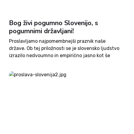
Bog živi pogumno Slovenijo, s
pogumnimi državljani!
Proslavljamo najpomembnejši praznik naše
države. Ob tej priložnosti se je slovensko ljudstvo
izrazilo nedvoumno in empirično jasno kot še
nikoli prej. Res je temu dogodku botroval
napredek, saj v času prebujenja, v drugi polovici
XIX. stoletja, pa denimo za časa...