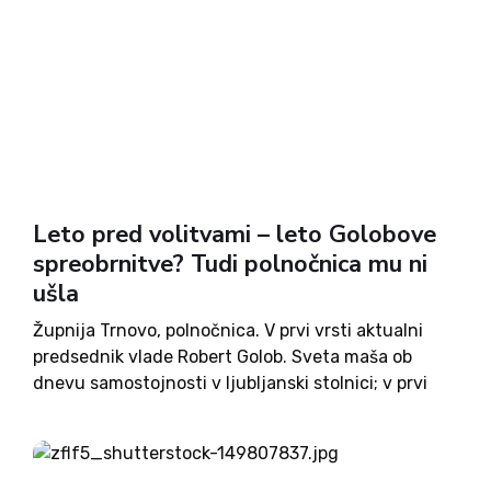
Leto pred volitvami – leto Golobove
spreobrnitve? Tudi polnočnica mu ni
ušla
Župnija Trnovo, polnočnica. V prvi vrsti aktualni
predsednik vlade Robert Golob. Sveta maša ob
dnevu samostojnosti v ljubljanski stolnici; v prvi
vrsti aktualni predsednik vlade Robert Golob. Leto
2025, seveda. Robert Golob je postal predsednik
vlade Republike Slovenije 25. maja...