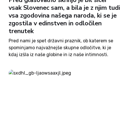
Pred glasovalno skrinjo je bil sicer
vsak Slovenec sam, a bila je z njim tudi
vsa zgodovina našega naroda, ki se je
zgostila v edinstven in odločilen
trenutek
Pred nami je spet državni praznik, ob katerem se
spominjamo najvažnejše skupne odločitve, ki je
kdaj izšla iz naše globine in iz naše intimnosti.
Pred glasovalno skrinjo je bil v tistem trenutku
sicer vsak Slovenec sam, a bila je z...