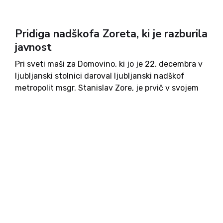
Pridiga nadškofa Zoreta, ki je razburila
javnost
Pri sveti maši za Domovino, ki jo je 22. decembra v
ljubljanski stolnici daroval ljubljanski nadškof
metropolit msgr. Stanislav Zore, je prvič v svojem
mandatu bil tudi predsednik vlade Robert Golob.
Morda je bila javnost prav zaradi tega bolj
pozorna...