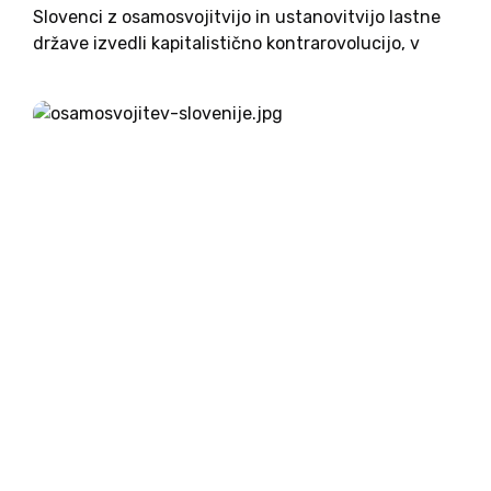
Slovenci z osamosvojitvijo in ustanovitvijo lastne
države izvedli kapitalistično kontrarovolucijo, v
kateri je peščica nesramno obogatela, ljudje pa
živijo v revščini. Dragi narod, nategnili so te, je
začinil svoj zapis na Facebooku. ...