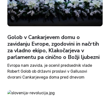
Golob v Cankarjevem domu o
zavidanju Evrope, zgodovini in načrtih
za vladno ekipo, Klakočarjeva v
parlamentu pa cinično o Božji ljubezni
Evropa nam zavida, je ocenil predsednik vlade
Robert Golob ob državni proslavi v Gallusovi
dvorani Cankarjevega doma pred dnevom
samostojnosti in enotnosti ter poudaril enotnost
vlade, Evrope in napovedal številne reforme. Ni
umanjkala kritika na račun prejšnje vlade.
Predsednica Državnega...