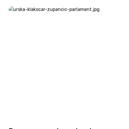
enotnosti, na kateri je bil častni govornik
predsednik vlade Robert Golob, ki...