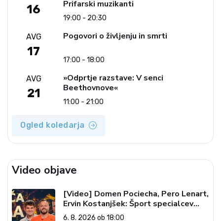
Prifarski muzikanti
16
19:00 - 20:30
Pogovori o življenju in smrti
AVG
17
17:00 - 18:00
»Odprtje razstave: V senci
AVG
Beethovnove«
21
11:00 - 21:00
Ogled koledarja
Video objave
[Video] Domen Pociecha, Pero Lenart,
Ervin Kostanjšek: Šport specialcev
(Vroča tema, 6. 8. 2026)
6. 8. 2026 ob 18:00