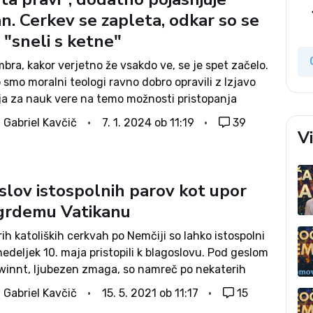
n. Cerkev se zapleta, odkar so se
 "sneli s ketne"
bra, kakor verjetno že vsakdo ve, se je spet začelo.
smo moralni teologi ravno dobro opravili z Izjavo
ija za nauk vere na temo možnosti pristopanja
no usmerjenih in tako imenovanih »transoseb« k
. Gabriel Kavčič
7. 1. 2024 ob 11:19
39
toma svetega krsta in...
V
slov istospolnih parov kot upor
 grdemu Vatikanu
ih katoliških cerkvah po Nemčiji so lahko istospolni
nedeljek 10. maja pristopili k blagoslovu. Pod geslom
winnt, ljubezen zmaga, so namreč po nekaterih
(okrog 80) potekale posebne svete maše ali obredi,
. Gabriel Kavčič
15. 5. 2021 ob 11:17
15
 so duhovniki –...