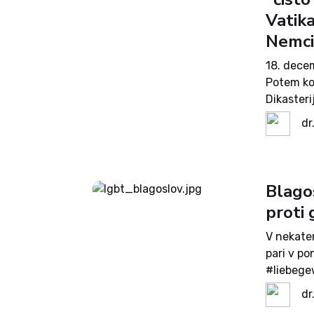
Vatika
Nemci
18. decem
Potem ko 
Dikaster
istospol
dr
zakramen
Blago
proti
V nekater
pari v po
#liebege
župnijah 
dr
h katerim