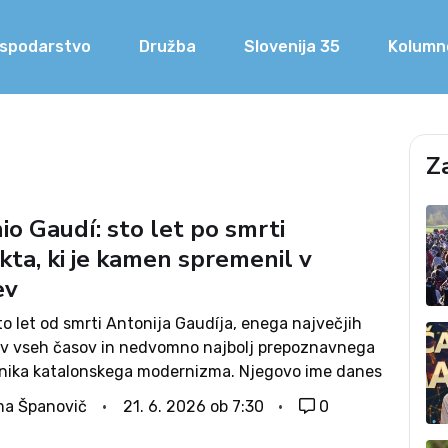
spodarstvo
Družba
Slovenija 35
Kolumn
Z
o Gaudí: sto let po smrti
kta, ki je kamen spremenil v
ev
o let od smrti Antonija Gaudíja, enega največjih
ov vseh časov in nedvomno najbolj prepoznavnega
nika katalonskega modernizma. Njegovo ime danes
 svet, njegova dela pa letno privabijo milijone
a Španovič
21. 6. 2026 ob 7:30
0
cev. Čeprav je za življenja pogosto naletel na
vanje...