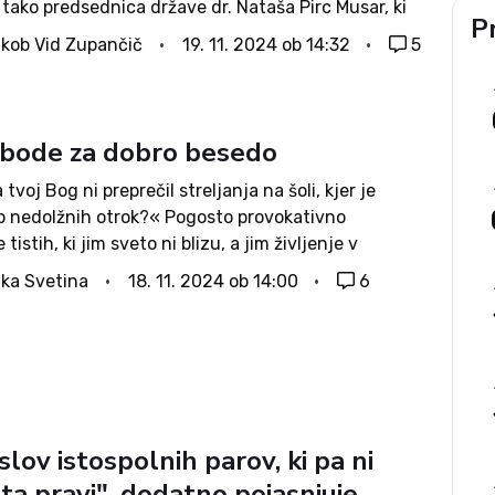
 tako predsednica države dr. Nataša Pirc Musar, ki
Pr
šolo sicer tudi sama obiskovala, kot tudi župan
kob Vid Zupančič
19. 11. 2024 ob 14:32
5
mnik Matej Slapar....
obode za dobro besedo
 tvoj Bog ni preprečil streljanja na šoli, kjer je
p nedolžnih otrok?« Pogosto provokativno
tistih, ki jim sveto ni blizu, a jim življenje v
 državi, kjer sta Cerkev in država strogo ločeni, ni
ka Svetina
18. 11. 2024 ob 14:00
6
...
lov istospolnih parov, ki pa ni
 ta pravi", dodatno pojasnjuje