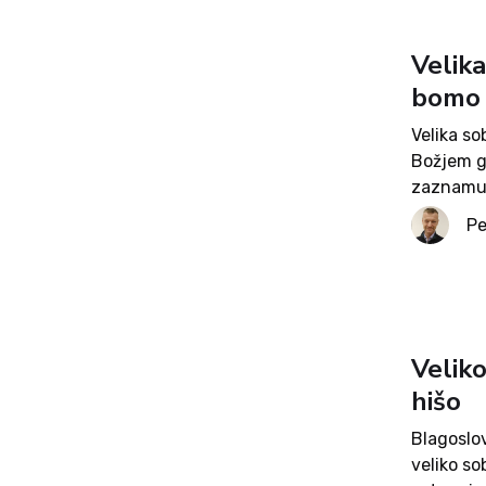
Velik
bomo b
Velika s
Božjem gr
zaznamuj
domove. 
Pe
velikonoč
Velik
hišo
Blagoslov
veliko so