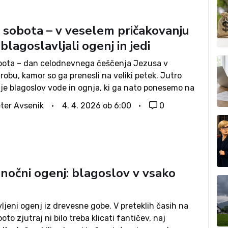
a sobota – v veselem pričakovanju
lagoslavljali ogenj in jedi
obota – dan celodnevnega češčenja Jezusa v
obu, kamor so ga prenesli na veliki petek. Jutro
e blagoslov vode in ognja, ki ga nato ponesemo na
Čez dan potekajo tradicionalni blagoslov
ter Avsenik
4. 4. 2026 ob 6:00
0
nih jedi, zvečer pa obredi velikonočne...
onočni ogenj: blagoslov v vsako
ljeni ogenj iz drevesne gobe. V preteklih časih na
boto zjutraj ni bilo treba klicati fantičev, naj