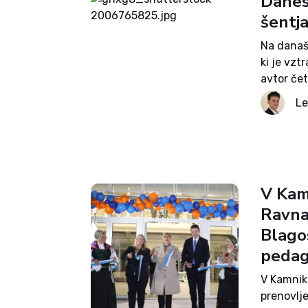
Danes
šentj
Na današ
ki je vzt
avtor čet
Janez Eva
Le
Slovensk
V Kam
Ravnat
Blago
pedag
V Kamniku
prenovlj