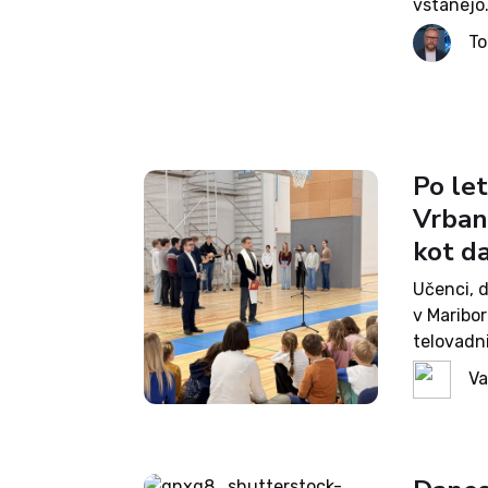
vstanejo.
hiteli z v
T
Po let
Vrbans
kot da
Učenci, 
v Maribor
telovadni
zrušil ve
Va
pretresel