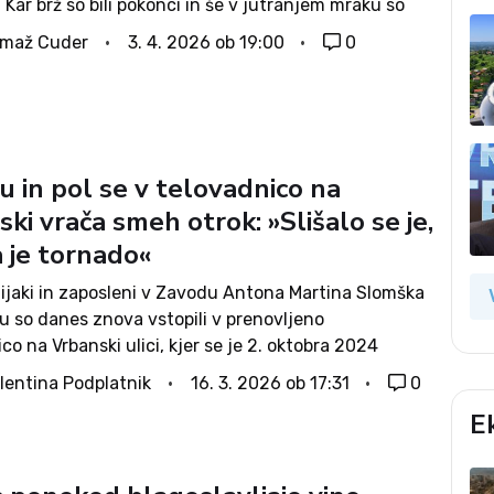
 Kar brž so bili pokonci in še v jutranjem mraku so
seh strani proti fari. V roki je vsak...
omaž Cuder
3. 4. 2026 ob 19:00
0
u in pol se v telovadnico na
ki vrača smeh otrok: »Slišalo se je,
 je tornado«
dijaki in zaposleni v Zavodu Antona Martina Slomška
u so danes znova vstopili v prenovljeno
co na Vrbanski ulici, kjer se je 2. oktobra 2024
lik del strešne konstrukcije. Dogodek, ki je takrat
lentina Podplatnik
16. 3. 2026 ob 17:31
0
 zavod in širšo...
E