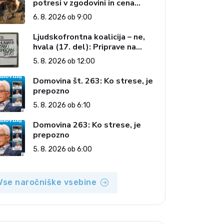
potresi v zgodovini in cena
pozabe
6. 8. 2026 ob 9:00
Ljudskofrontna koalicija – ne,
hvala (17. del): Priprave na
sestop z oblasti – dvorska
5. 8. 2026 ob 12:00
opozicija 6: Gramsci na delu:
Revija 2000 in revolucionarna
Domovina št. 263: Ko strese, je
izvotlitev krščanstva
prepozno
5. 8. 2026 ob 6:10
Domovina 263: Ko strese, je
prepozno
5. 8. 2026 ob 6:00
Vse naročniške vsebine