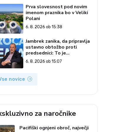
Prva slovesnost pod novim
imenom praznika bo v Veliki
Polani
6. 8. 2026 ob 15:38
Jambrek zanika, da pripravlja
ustavno obtožbo proti
predsednici: To je
popolnoma neresnična
6. 8. 2026 ob 15:07
informacija
Vse novice
kskluzivno za naročnike
Pacifiški ognjeni obroč, največji