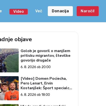
e
Več
Donacija
Naroči!
Video
adnje objave
Golob je govoril o manjšem
pritisku migrantov, številke
govorijo drugače
6. 8. 2026 ob 20:00
[Video] Domen Pociecha,
Pero Lenart, Ervin
Kostanjšek: Šport specialcev
(Vroča tema, 6. 8. 2026)
6. 8. 2026 ob 18:00