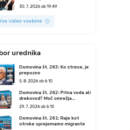
(Vroča tema, 30. 7. 2026)
30. 7. 2026 ob 19:49
Vse video vsebine
zbor urednika
Domovina št. 263: Ko strese, je
prepozno
5. 8. 2026 ob 6:10
Domovina št. 262: Pitna voda ali
drekovod? Moč omrežja
interesov
29. 7. 2026 ob 6:10
Domovina št. 261: Raje kot
otroke sprejemamo migrante