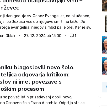
 ponekod blagoslavljajo vino –
anževec
nji dan goduje sv. Janez Evangelist, edini učenec,
rajal ob Jezusu vse do njegove smrti na križu. Je
rtega evangelija, njegov simbol pa je orel. Ker je sv.
ngelist tudi zavetnik vinogradnikov, velja na
on Oblak
27. 12. 2024 ob 15:00
1
em...
niku blagoslovili novo šolo.
eljica odgovarja kritikom:
slov ni imel povezave s
oškim procesom
 so po več letih prizadevanj dobili novo,
eno Osnovno šolo Frana Albrehta. Odprtja sta se