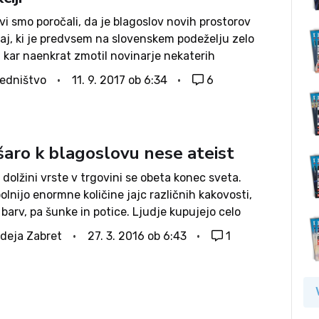
i smo poročali, da je blagoslov novih prostorov
čaj, ki je predvsem na slovenskem podeželju zelo
, kar naenkrat zmotil novinarje nekaterih
ih medijev, ki so začeli vršiti pritisk na državne
edništvo
11. 9. 2017 ob 6:34
6
je, naj glede tega ustrezno ukrepajo. Pritisk...
šaro k blagoslovu nese ateist
dolžini vrste v trgovini se obeta konec sveta.
olnijo enormne količine jajc različnih kakovosti,
 barv, pa šunke in potice. Ljudje kupujejo celo
lupke. Sprašujem se, ali bodo prihodnje leto
deja Zabret
27. 3. 2016 ob 6:43
1
tudi sveže nabrani cvetovi...