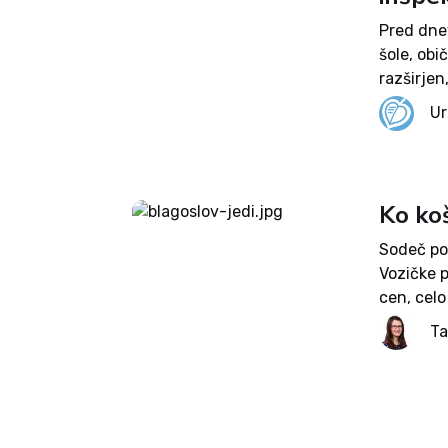
Pred dnev
šole, obi
razširjen
levičarsk
Ur
inštituci
Ko ko
Sodeč po 
Vozičke p
cen, celo
čebulne o
Ta
naprodaj 