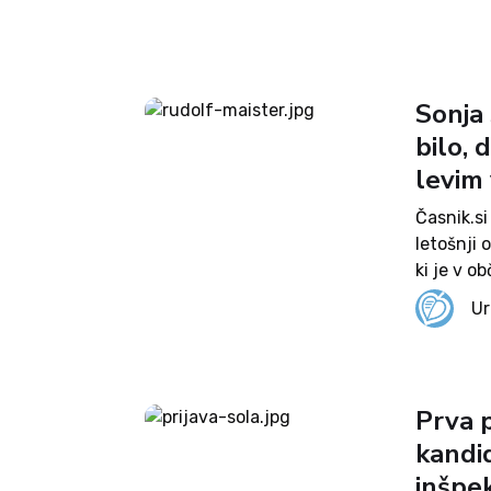
Sonja 
bilo, 
levim
Časnik.s
letošnji 
ki je v 
nekaj bes
Ur
predvolil
Prva 
kandid
inšpek