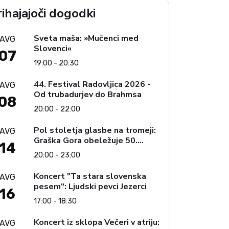
ihajajoči dogodki
Sveta maša: »Mučenci med
AVG
Slovenci«
07
19:00 - 20:30
44. Festival Radovljica 2026 -
AVG
Od trubadurjev do Brahmsa
08
20:00 - 22:00
Pol stoletja glasbe na tromeji:
AVG
Graška Gora obeležuje 50.
14
jubilejni festival narodno-
20:00 - 23:00
zabavne glasbe
Koncert "Ta stara slovenska
AVG
pesem": Ljudski pevci Jezerci
16
17:00 - 18:30
Koncert iz sklopa Večeri v atriju:
AVG