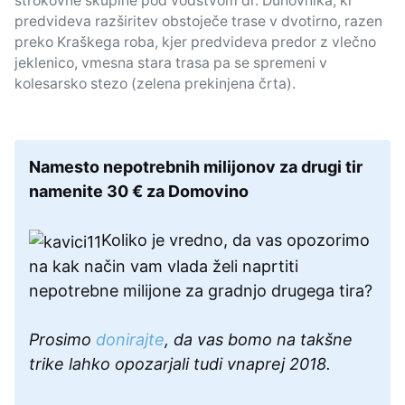
strokovne skupine pod vodstvom dr. Duhovnika, ki
predvideva razširitev obstoječe trase v dvotirno, razen
preko Kraškega roba, kjer predvideva predor z vlečno
jeklenico, vmesna stara trasa pa se spremeni v
kolesarsko stezo (zelena prekinjena črta).
Namesto nepotrebnih milijonov za drugi tir
namenite 30 € za Domovino
Koliko je vredno, da vas opozorimo
na kak način vam vlada želi naprtiti
nepotrebne milijone za gradnjo drugega tira?
Prosimo
donirajte
, da vas bomo na takšne
trike lahko opozarjali tudi vnaprej 2018.