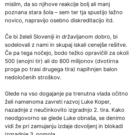
mislim, da so njihove reakcije bolj ali manj
poznana stara šola – sem ter tja spustijo lažno
novico, napravijo osebno diskreditacijo itd.
Če bi želeli Sloveniji in državljanom dobro, bi
sodelovali z nami in skupaj iskali cenejše rešitve.
Če pa tega nočejo, bodo težko opravičili za okoli
500 (enojni tir) ali do 800 milijonov (dvotirna
proga po trasi drugega tira) napihnjen balon
nedoločenih stroškov.
Glede na vso dogajanje pa trenutna vlada očitno
želi namenoma zavreti razvoj Luke Koper,
nazadnje z neučinkovito izgradnjo 2. tira. Kako
neodgovorno se glede Luke obnaša, se denimo
vidi že pri zamujanju izdaje dovoljenj in blokadi
izgradnje 3. pomola.