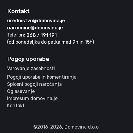
Kontakt
urednistvo@domovina.je
narocnine@domovina.je
Telefon:
068 / 191 191
(od ponedeljka do petka med 9h in 15h)
Pogoji uporabe
Varovanje zasebnosti
Pogoji uporabe in komentiranja
Splosni pogoji naročanja
Oglaševanje
Impresum domovina.je
Kontakt
©2016-2026,
Domovina d.o.o.