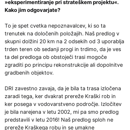
»eksperimentiranje pri strateškem projektu«.
Kako jim odgovarjate?
To je spet cvetka nepoznavalcev, ki so ta
trenutek na določenih položajih. Naš predlog v
skupni dolžini 20 km na 2 odsekih od 3 uporablja
trden teren ob sedanji progi in trdimo, da je ves
ta del predloga ob obstoječi trasi mogoče
zgraditi po principu rekonstrukcije ali dopolnitve
gradbenih objektov.
DRI zavestno zavaja, da je bila ta trasa izločena
zaradi tega, ker dvakrat prereže Kraški rob in
ker posega v vodovarstveno področje. Izločitev
je bila narejena v letu 2002, mi pa smo predlog
predstavili v letu 2016! Naš predlog sploh ne
prereže Kraškega robu in se umakne