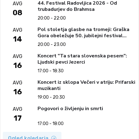
44. Festival Radovljica 2026 - Od
AVG
trubadurjev do Brahmsa
08
20:00 - 22:00
Pol stoletja glasbe na tromeji: Graška
AVG
Gora obeležuje 50. jubilejni festival
14
narodno-zabavne glasbe
20:00 - 23:00
Koncert "Ta stara slovenska pesem":
AVG
Ljudski pevci Jezerci
16
17:00 - 18:30
Koncert iz sklopa Večeri v atriju: Prifarski
AVG
muzikanti
16
19:00 - 20:30
Pogovori o življenju in smrti
AVG
17
17:00 - 18:00
Ogled koledarja