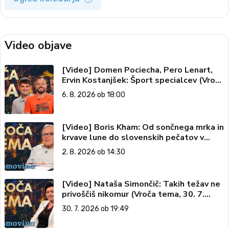
Video objave
[Video] Domen Pociecha, Pero Lenart,
Ervin Kostanjšek: Šport specialcev (Vroča
tema, 6. 8. 2026)
6. 8. 2026 ob 18:00
[Video] Boris Kham: Od sončnega mrka in
krvave lune do slovenskih pečatov v
vesolju (Vroča tema, 2. 8. 2026)
2. 8. 2026 ob 14:30
[Video] Nataša Simončič: Takih težav ne
privoščiš nikomur (Vroča tema, 30. 7.
2026)
30. 7. 2026 ob 19:49