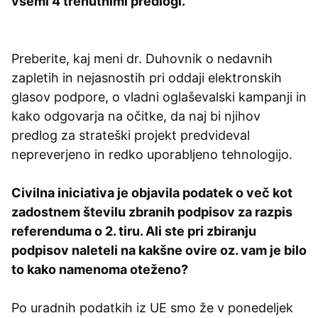
vsemi 4 trenutnimi predlogi.
Preberite, kaj meni dr. Duhovnik o nedavnih
zapletih in nejasnostih pri oddaji elektronskih
glasov podpore, o vladni oglaševalski kampanji in
kako odgovarja na očitke, da naj bi njihov
predlog za strateški projekt predvideval
nepreverjeno in redko uporabljeno tehnologijo.
Civilna iniciativa je objavila podatek o več kot
zadostnem številu zbranih podpisov za razpis
referenduma o 2. tiru. Ali ste pri zbiranju
podpisov naleteli na kakšne ovire oz. vam je bilo
to kako namenoma oteženo?
Po uradnih podatkih iz UE smo že v ponedeljek