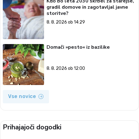
Kdo bo leta 2030 skrbel za starejše,
gradil domove in zagotavljal javne
storitve?
8. 8. 2026 ob 14:29
Domači »pesto« iz bazilike
8. 8. 2026 ob 12:00
Vse novice
Prihajajoči dogodki