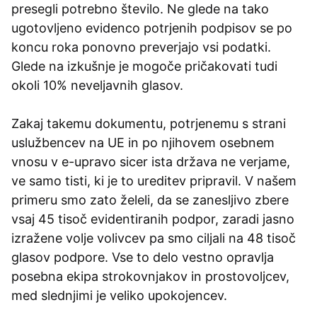
presegli potrebno število. Ne glede na tako
ugotovljeno evidenco potrjenih podpisov se po
koncu roka ponovno preverjajo vsi podatki.
Glede na izkušnje je mogoče pričakovati tudi
okoli 10% neveljavnih glasov.
Zakaj takemu dokumentu, potrjenemu s strani
uslužbencev na UE in po njihovem osebnem
vnosu v e-upravo sicer ista država ne verjame,
ve samo tisti, ki je to ureditev pripravil. V našem
primeru smo zato želeli, da se zanesljivo zbere
vsaj 45 tisoč evidentiranih podpor, zaradi jasno
izražene volje volivcev pa smo ciljali na 48 tisoč
glasov podpore. Vse to delo vestno opravlja
posebna ekipa strokovnjakov in prostovoljcev,
med slednjimi je veliko upokojencev.