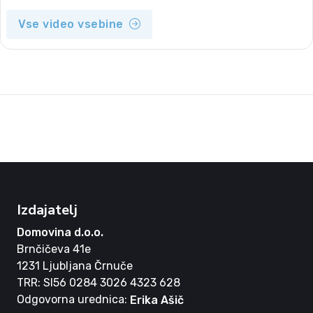
Vse video vsebine
Izdajatelj
Domovina d.o.o.
Brnčičeva 41e
1231 Ljubljana Črnuče
TRR: SI56 0284 3026 4323 628
Odgovorna urednica:
Erika Ašič