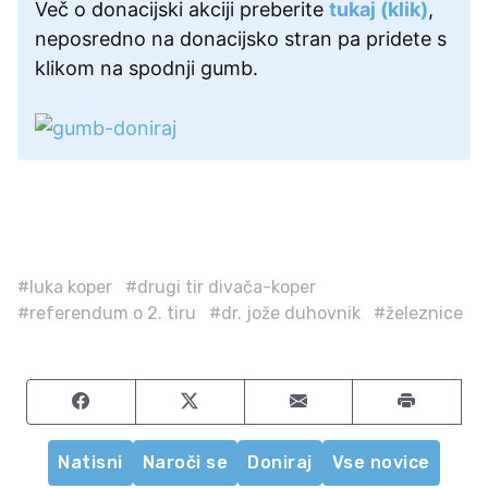
Več o donacijski akciji preberite
tukaj (klik)
,
neposredno na donacijsko stran pa pridete s
klikom na spodnji gumb.
#luka koper
#drugi tir divača-koper
#referendum o 2. tiru
#dr. jože duhovnik
#železnice
Share on Facebook
Share on Twitter
Share by email
Natisni
Naroči se
Doniraj
Vse novice