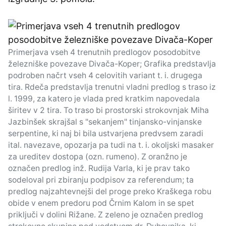
Primerjava vseh 4 trenutnih predlogov posodobitve
železniške povezave Divača-Koper; Grafika predstavlja
podroben načrt vseh 4 celovitih variant t. i. drugega
tira. Rdeča predstavlja trenutni vladni predlog s traso iz
l. 1999, za katero je vlada pred kratkim napovedala
širitev v 2 tira. To traso bi prostorski strokovnjak Miha
Jazbinšek skrajšal s "sekanjem" tinjansko-vinjanske
serpentine, ki naj bi bila ustvarjena predvsem zaradi
ital. navezave, opozarja pa tudi na t. i. okoljski masaker
za ureditev dostopa (ozn. rumeno). Z oranžno je
označen predlog inž. Rudija Varla, ki je prav tako
sodeloval pri zbiranju podpisov za referendum; ta
predlog najzahtevnejši del proge preko Kraškega robu
obide v enem predoru pod Črnim Kalom in se spet
priključi v dolini Rižane. Z zeleno je označen predlog