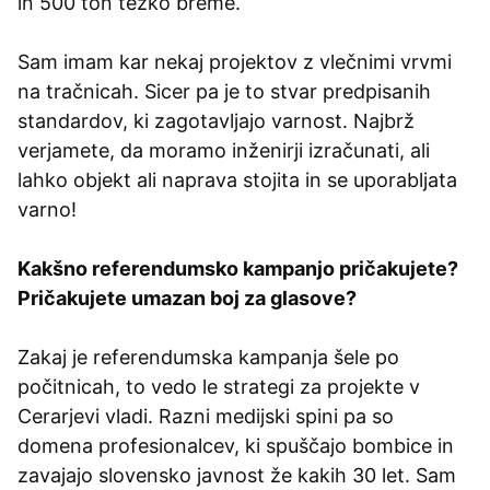
in 500 ton težko breme.
Sam imam kar nekaj projektov z vlečnimi vrvmi
na tračnicah. Sicer pa je to stvar predpisanih
standardov, ki zagotavljajo varnost. Najbrž
verjamete, da moramo inženirji izračunati, ali
lahko objekt ali naprava stojita in se uporabljata
varno!
Kakšno referendumsko kampanjo pričakujete?
Pričakujete umazan boj za glasove?
Zakaj je referendumska kampanja šele po
počitnicah, to vedo le strategi za projekte v
Cerarjevi vladi. Razni medijski spini pa so
domena profesionalcev, ki spuščajo bombice in
zavajajo slovensko javnost že kakih 30 let. Sam