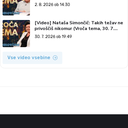
vesolju (Vroča tema, 2. 8. 2026)
2. 8. 2026 ob 14:30
[Video] Nataša Simončič: Takih težav ne
privoščiš nikomur (Vroča tema, 30. 7.
2026)
30. 7. 2026 ob 19:49
Vse video vsebine