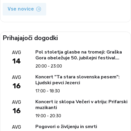
Vse novice
Prihajajoči dogodki
Pol stoletja glasbe na tromeji: Graška
AVG
Gora obeležuje 50. jubilejni festival
14
narodno-zabavne glasbe
20:00 - 23:00
Koncert "Ta stara slovenska pesem":
AVG
Ljudski pevci Jezerci
16
17:00 - 18:30
Koncert iz sklopa Večeri v atriju: Prifarski
AVG
muzikanti
16
19:00 - 20:30
Pogovori o življenju in smrti
AVG