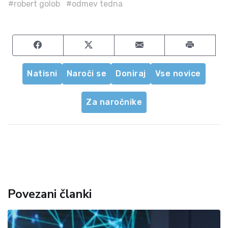
#robert golob
#odmev tedna
Share on Facebook
Share on Twitter
Share by email
Natisni
Naroči se
Doniraj
Vse novice
Za naročnike
Povezani članki