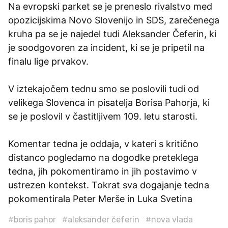
Na evropski parket se je preneslo rivalstvo med
opozicijskima Novo Slovenijo in SDS, zarečenega
kruha pa se je najedel tudi Aleksander Čeferin, ki
je soodgovoren za incident, ki se je pripetil na
finalu lige prvakov.
V iztekajočem tednu smo se poslovili tudi od
velikega Slovenca in pisatelja Borisa Pahorja, ki
se je poslovil v častitljivem 109. letu starosti.
Komentar tedna je oddaja, v kateri s kritično
distanco pogledamo na dogodke preteklega
tedna, jih pokomentiramo in jih postavimo v
ustrezen kontekst. Tokrat sva dogajanje tedna
pokomentirala Peter Merše in Luka Svetina
#boris pahor
#aleksander čeferin
#nova vlada