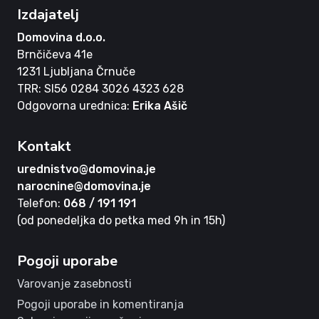
Izdajatelj
Domovina d.o.o.
Brnčičeva 41e
1231 Ljubljana Črnuče
TRR: SI56 0284 3026 4323 628
Odgovorna urednica:
Erika Ašič
Kontakt
urednistvo@domovina.je
narocnine@domovina.je
Telefon:
068 / 191 191
(od ponedeljka do petka med 9h in 15h)
Pogoji uporabe
Varovanje zasebnosti
Pogoji uporabe in komentiranja