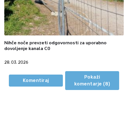
Nihče noče prevzeti odgovornosti za uporabno
dovoljenje kanala C0
28. 03. 2026
Pokaži
Komentiraj
komentarje (
8
)