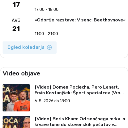
17
17:00 - 18:00
»Odprtje razstave: V senci Beethovnove«
AVG
21
11:00 - 21:00
Ogled koledarja
Video objave
[Video] Domen Pociecha, Pero Lenart,
Ervin Kostanjšek: Šport specialcev (Vroča
tema, 6. 8. 2026)
6. 8. 2026 ob 18:00
[Video] Boris Kham: Od sončnega mrka in
krvave lune do slovenskih pečatov v