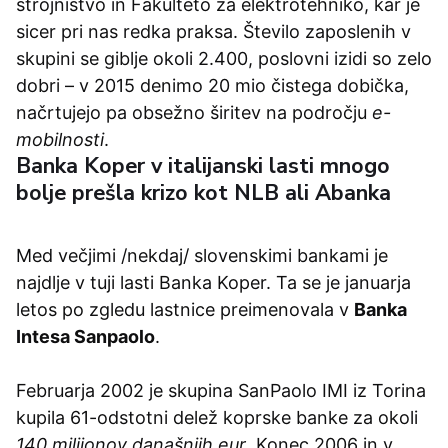
strojništvo in Fakulteto za elektrotehniko, kar je
sicer pri nas redka praksa. Število zaposlenih v
skupini se giblje okoli 2.400, poslovni izidi so zelo
dobri – v 2015 denimo 20 mio čistega dobička,
načrtujejo pa obsežno širitev na področju
e-
mobilnosti
.
Banka Koper v italijanski lasti mnogo
bolje prešla krizo kot NLB ali Abanka
Med večjimi /nekdaj/ slovenskimi bankami je
najdlje v tuji lasti Banka Koper. Ta se je januarja
letos po zgledu lastnice preimenovala v
Banka
Intesa Sanpaolo
.
Februarja 2002 je skupina SanPaolo IMI iz Torina
kupila 61-odstotni delež koprske banke za okoli
140 milijonov današnjih eur
. Konec 2006 in v