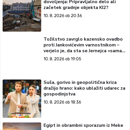
dovoljenja: Pripravljalno delo ali
začetek gradnje objekta KI2?
10. 8. 2026 ob 20:36
Tožilstvo zavrglo kazensko ovadbo
proti Jankovićevim varnostnikom –
verjelo je, da sta se Jernejca »sama
zaletela v njih in padla po tleh«
10. 8. 2026 ob 19:05
Suša, gorivo in geopolitična kriza
dražijo hrano: kako ublažiti udarec za
gospodinjstva
10. 8. 2026 ob 18:36
Egipt in obrambni sporazum iz Meke