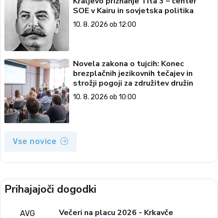
Kraljevo priznanje Tita 3 – center
SOE v Kairu in sovjetska politika
10. 8. 2026 ob 12:00
Novela zakona o tujcih: Konec
brezplačnih jezikovnih tečajev in
strožji pogoji za združitev družin
10. 8. 2026 ob 10:00
Vse novice
Prihajajoči dogodki
Večeri na placu 2026 - Krkavče
AVG