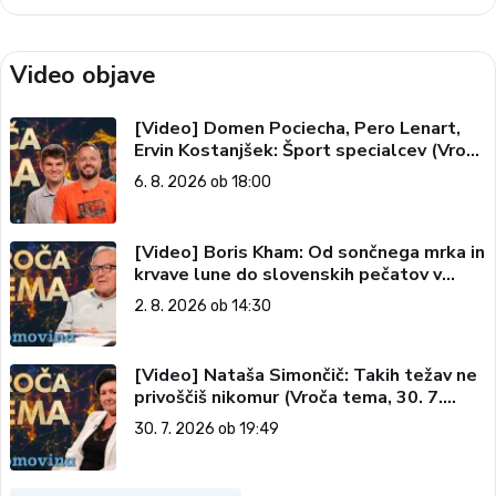
Video objave
[Video] Domen Pociecha, Pero Lenart,
Ervin Kostanjšek: Šport specialcev (Vroča
tema, 6. 8. 2026)
6. 8. 2026 ob 18:00
[Video] Boris Kham: Od sončnega mrka in
krvave lune do slovenskih pečatov v
vesolju (Vroča tema, 2. 8. 2026)
2. 8. 2026 ob 14:30
[Video] Nataša Simončič: Takih težav ne
privoščiš nikomur (Vroča tema, 30. 7.
2026)
30. 7. 2026 ob 19:49