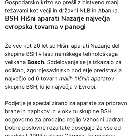
Gospodarsko krizo so prešli z bistveno manj
težavami kot večji in državni NLB in Abanka.
BSH Hišni aparati Nazarje največja
evropska tovarna v panogi
Že več kot 20 let so Hišni aparati Nazarje del
skupine BSH v lasti nemškega tehnološkega
velikana
Bosch
. Sodelovanje se je izkazalo za
odlično, zgornjesavinjsko podjetje predstavlja
največjo od 6 tovarn
malih hišnih aparatov
skupine BSH, ki je največja v Evropi.
Podjetje je specializirano za aparate za pripravo
hrane in napitkov in v okviru skupine BSH
odgovorno za prodajno regijo Vzhodni Jadran.
Dobre poslovne rezultate dosegajo že vse od
prodaje l. 1993 s strani Gorenja, še posebej