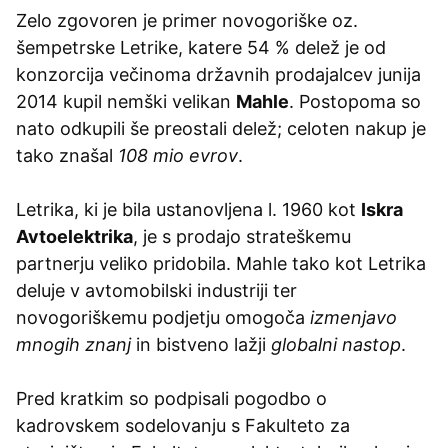
Zelo zgovoren je primer novogoriške oz.
šempetrske Letrike, katere 54 % delež je od
konzorcija večinoma državnih prodajalcev junija
2014 kupil nemški velikan
Mahle
. Postopoma so
nato odkupili še preostali delež; celoten nakup je
tako znašal
108 mio evrov
.
Letrika, ki je bila ustanovljena l. 1960 kot
Iskra
Avtoelektrika
, je s prodajo strateškemu
partnerju veliko pridobila. Mahle tako kot Letrika
deluje v avtomobilski industriji ter
novogoriškemu podjetju omogoča
izmenjavo
mnogih znanj
in bistveno lažji
globalni nastop
.
Pred kratkim so podpisali pogodbo o
kadrovskem sodelovanju s Fakulteto za