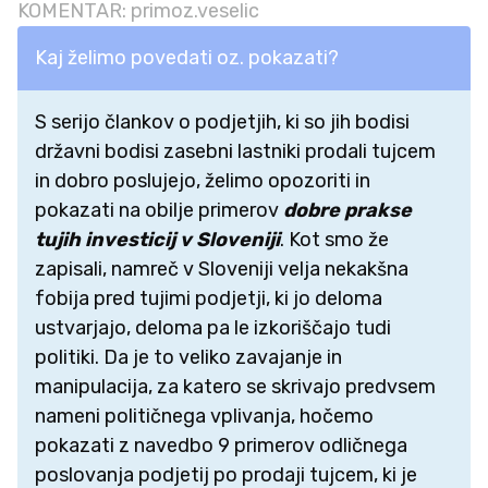
KOMENTAR: primoz.veselic
Kaj želimo povedati oz. pokazati?
S serijo člankov o podjetjih, ki so jih bodisi
državni bodisi zasebni lastniki prodali tujcem
in dobro poslujejo, želimo opozoriti in
pokazati na obilje primerov
dobre prakse
tujih investicij v Sloveniji
. Kot smo že
zapisali, namreč v Sloveniji velja nekakšna
fobija pred tujimi podjetji, ki jo deloma
ustvarjajo, deloma pa le izkoriščajo tudi
politiki. Da je to veliko zavajanje in
manipulacija, za katero se skrivajo predvsem
nameni političnega vplivanja, hočemo
pokazati z navedbo 9 primerov odličnega
poslovanja podjetij po prodaji tujcem, ki je