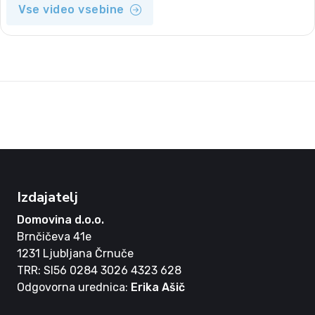
Vse video vsebine
Izdajatelj
Domovina d.o.o.
Brnčičeva 41e
1231 Ljubljana Črnuče
TRR: SI56 0284 3026 4323 628
Odgovorna urednica:
Erika Ašič