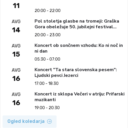
11
20:00 - 22:00
Pol stoletja glasbe na tromeji: Graška
AVG
Gora obeležuje 50. jubilejni festival
14
narodno-zabavne glasbe
20:00 - 23:00
Koncert ob sončnem vzhodu: Ko ni noč in
AVG
ni dan
15
05:30 - 07:00
Koncert "Ta stara slovenska pesem":
AVG
Ljudski pevci Jezerci
16
17:00 - 18:30
Koncert iz sklopa Večeri v atriju: Prifarski
AVG
muzikanti
16
19:00 - 20:30
Ogled koledarja