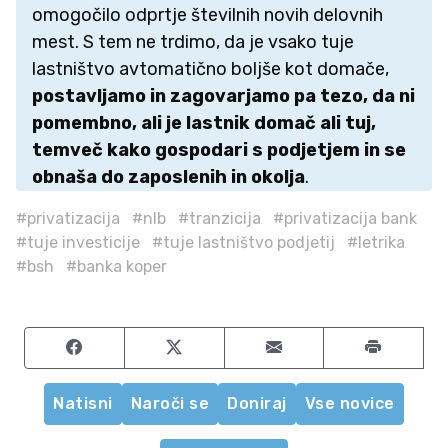
omogočilo odprtje številnih novih delovnih
mest. S tem ne trdimo, da je vsako tuje
lastništvo avtomatično boljše kot domače,
postavljamo in zagovarjamo pa tezo, da ni
pomembno, ali je lastnik domač ali tuj,
temveč kako gospodari s podjetjem in se
obnaša do zaposlenih in okolja
.
#privatizacija
#nlb
#tranzicija
#privatizacija bank
#tuje investicije
#tuje lastništvo podjetij
#letrika
#bsh
#banka koper
Share on Facebook
Share on Twitter
Share by email
Natisni
Naroči se
Doniraj
Vse novice