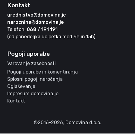
Kontakt
urednistvo@domovina.je
narocnine@domovina.je
Telefon:
068 / 191 191
(od ponedeljka do petka med 9h in 15h)
Pogoji uporabe
Varovanje zasebnosti
Pogoji uporabe in komentiranja
Splosni pogoji naročanja
Oglaševanje
Impresum domovina.je
Kontakt
©2016-2026,
Domovina d.o.o.