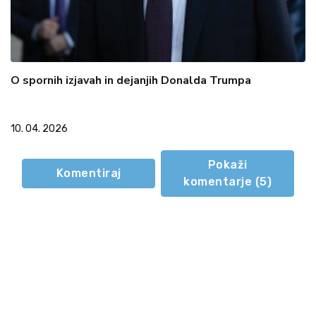
O spornih izjavah in dejanjih Donalda Trumpa
10. 04. 2026
Pokaži
Komentiraj
komentarje (
5
)