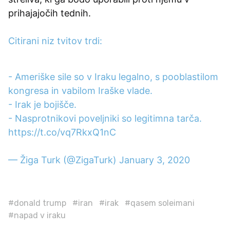
prihajajočih tednih.
Citirani niz tvitov trdi:
- Ameriške sile so v Iraku legalno, s pooblastilom
kongresa in vabilom Iraške vlade.
- Irak je bojišče.
- Nasprotnikovi poveljniki so legitimna tarča.
https://t.co/vq7RkxQ1nC
— Žiga Turk (@ZigaTurk)
January 3, 2020
#donald trump
#iran
#irak
#qasem soleimani
#napad v iraku