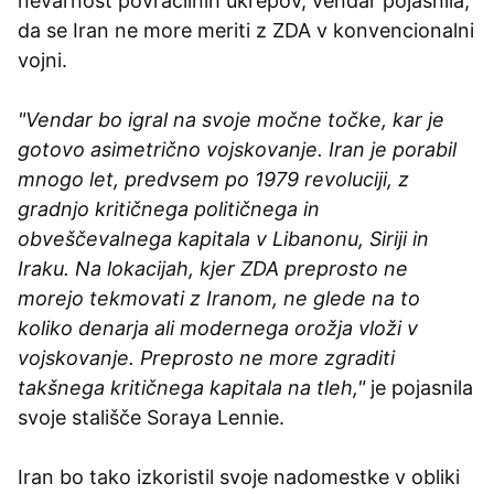
nevarnost povračilnih ukrepov, vendar pojasnila,
da se Iran ne more meriti z ZDA v konvencionalni
vojni.
"Vendar bo igral na svoje močne točke, kar je
gotovo asimetrično vojskovanje. Iran je porabil
mnogo let, predvsem po 1979 revoluciji, z
gradnjo kritičnega političnega in
obveščevalnega kapitala v Libanonu, Siriji in
Iraku. Na lokacijah, kjer ZDA preprosto ne
morejo tekmovati z Iranom, ne glede na to
koliko denarja ali modernega orožja vloži v
vojskovanje. Preprosto ne more zgraditi
takšnega kritičnega kapitala na tleh,"
je pojasnila
svoje stališče Soraya Lennie.
Iran bo tako izkoristil svoje nadomestke v obliki