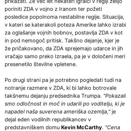
prikazati. Že več let nekateri igralci v regiji želijo
poriniti ZDA v vojno z Iranom ter požeti
posledice popolnoma nestabilne regije. Situacija,
v kateri se katerakoli poteza Amerike lahko izrabi
za oglašanje vojnih bobnov, postavlja ZDA v kot
in pod nemogoč pritisk. Takšno dejanje, kjer je
že pričakovano, da ZDA sprejemajo udarce in jih
vračajo samo preko Izraela, pa je v določeni meri
presenetilo številne vpletene.
Po drugi strani pa je potrebno pogledati tudi na
notranje razmere v ZDA, ki bi lahko botrovale
takšnemu dejanju predsednika Trumpa.
"Pokazali
smo odločnost in moč in udarili po voditelju, ki je
napadel naša suverena ameriška ozemlja,"
je
dejal eden vodilnih republikancev v
predstavniškem domu
Kevin McCarthy
.
"Cena