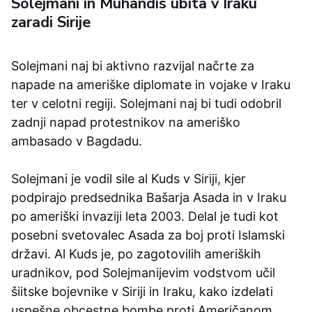
Solejmani in Muhandis ubita v Iraku
zaradi Sirije
Solejmani naj bi aktivno razvijal načrte za
napade na ameriške diplomate in vojake v Iraku
ter v celotni regiji. Solejmani naj bi tudi odobril
zadnji napad protestnikov na ameriško
ambasado v Bagdadu.
Solejmani je vodil sile al Kuds v Siriji, kjer
podpirajo predsednika Bašarja Asada in v Iraku
po ameriški invaziji leta 2003. Delal je tudi kot
posebni svetovalec Asada za boj proti Islamski
državi. Al Kuds je, po zagotovilih ameriških
uradnikov, pod Solejmanijevim vodstvom učil
šiitske bojevnike v Siriji in Iraku, kako izdelati
uspešne obcestne bombe proti Američanom.