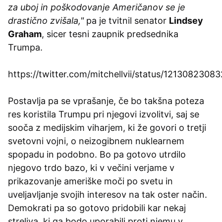
za uboj in poškodovanje Američanov se je
drastično zvišala,"
pa je tvitnil senator
Lindsey
Graham
, sicer tesni zaupnik predsednika
Trumpa.
https://twitter.com/mitchellvii/status/121308230
Postavlja pa se vprašanje, če bo takšna poteza
res koristila Trumpu pri njegovi izvolitvi, saj se
sooča z medijskim viharjem, ki že govori o tretji
svetovni vojni, o neizogibnem nuklearnem
spopadu in podobno. Bo pa gotovo utrdilo
njegovo trdo bazo, ki v večini verjame v
prikazovanje ameriške moči po svetu in
uveljavljanje svojih interesov na tak oster način.
Demokrati pa so gotovo pridobili kar nekaj
streliva, ki ga bodo uporabili proti njemu v