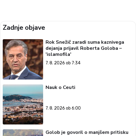
Zadnje objave
Rok Snežič zaradi suma kaznivega
dejanja prijavil Roberta Goloba –
'islamofila'
7. 8. 2026 ob 7:34
Nauk o Ceuti
7. 8. 2026 ob 6:00
Golob je govoril o manjšem pritisku