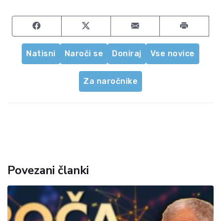
Share on Facebook
Share on Twitter
Share by email
Natisni
Naroči se
Doniraj
Vse novice
Za naročnike
Povezani članki