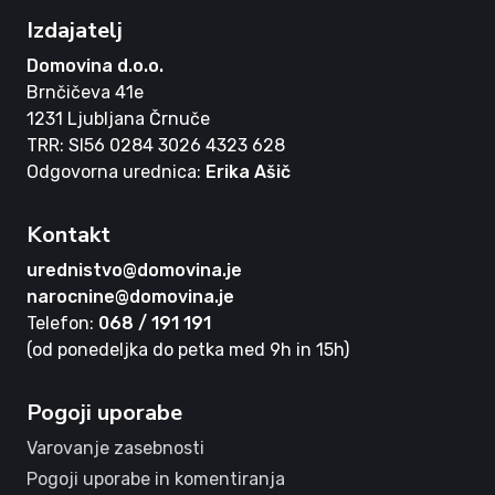
Izdajatelj
Domovina d.o.o.
Brnčičeva 41e
1231 Ljubljana Črnuče
TRR: SI56 0284 3026 4323 628
Odgovorna urednica:
Erika Ašič
Kontakt
urednistvo@domovina.je
narocnine@domovina.je
Telefon:
068 / 191 191
(od ponedeljka do petka med 9h in 15h)
Pogoji uporabe
Varovanje zasebnosti
Pogoji uporabe in komentiranja