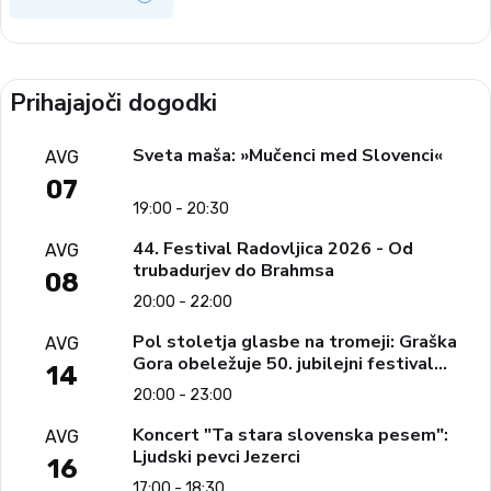
Prihajajoči dogodki
Sveta maša: »Mučenci med Slovenci«
AVG
07
19:00 - 20:30
44. Festival Radovljica 2026 - Od
AVG
trubadurjev do Brahmsa
08
20:00 - 22:00
Pol stoletja glasbe na tromeji: Graška
AVG
Gora obeležuje 50. jubilejni festival
14
narodno-zabavne glasbe
20:00 - 23:00
Koncert "Ta stara slovenska pesem":
AVG
Ljudski pevci Jezerci
16
17:00 - 18:30