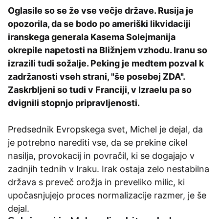
Oglasile so se že vse večje države. Rusija je
opozorila, da se bodo po ameriški likvidaciji
iranskega generala Kasema Solejmanija
okrepile napetosti na Bližnjem vzhodu. Iranu so
izrazili tudi sožalje. Peking je medtem pozval k
zadržanosti vseh strani, "še posebej ZDA".
Zaskrbljeni so tudi v Franciji, v Izraelu pa so
dvignili stopnjo pripravljenosti.
Predsednik Evropskega svet, Michel je dejal, da
je potrebno narediti vse, da se prekine cikel
nasilja, provokacij in povračil, ki se dogajajo v
zadnjih tednih v Iraku. Irak ostaja zelo nestabilna
država s preveč orožja in preveliko milic, ki
upočasnjujejo proces normalizacije razmer, je še
dejal.