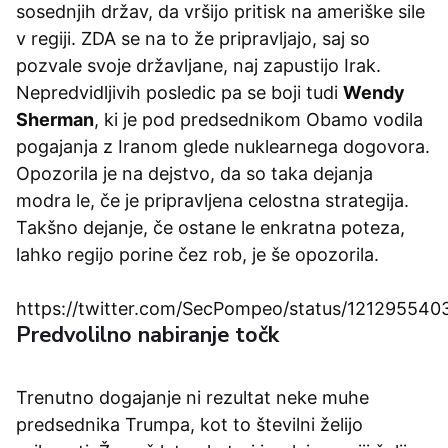
sosednjih držav, da vršijo pritisk na ameriške sile
v regiji. ZDA se na to že pripravljajo, saj so
pozvale svoje državljane, naj zapustijo Irak.
Nepredvidljivih posledic pa se boji tudi
Wendy
Sherman
, ki je pod predsednikom Obamo vodila
pogajanja z Iranom glede nuklearnega dogovora.
Opozorila je na dejstvo, da so taka dejanja
modra le, če je pripravljena celostna strategija.
Takšno dejanje, če ostane le enkratna poteza,
lahko regijo porine čez rob, je še opozorila.
https://twitter.com/SecPompeo/status/12129554
Predvolilno nabiranje točk
Trenutno dogajanje ni rezultat neke muhe
predsednika Trumpa, kot to številni želijo