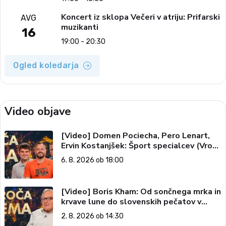
Koncert iz sklopa Večeri v atriju: Prifarski
AVG
muzikanti
16
19:00 - 20:30
Ogled koledarja
Video objave
[Video] Domen Pociecha, Pero Lenart,
Ervin Kostanjšek: Šport specialcev (Vroča
tema, 6. 8. 2026)
6. 8. 2026 ob 18:00
[Video] Boris Kham: Od sončnega mrka in
krvave lune do slovenskih pečatov v
vesolju (Vroča tema, 2. 8. 2026)
2. 8. 2026 ob 14:30