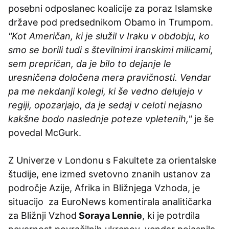
posebni odposlanec koalicije za poraz Islamske
države pod predsednikom Obamo in Trumpom.
"Kot Američan, ki je služil v Iraku v obdobju, ko
smo se borili tudi s številnimi iranskimi milicami,
sem prepričan, da je bilo to dejanje le
uresničena določena mera pravičnosti. Vendar
pa me nekdanji kolegi, ki še vedno delujejo v
regiji, opozarjajo, da je sedaj v celoti nejasno
kakšne bodo naslednje poteze vpletenih,"
je še
povedal McGurk.
Z Univerze v Londonu s Fakultete za orientalske
študije, ene izmed svetovno znanih ustanov za
področje Azije, Afrika in Bližnjega Vzhoda, je
situacijo za EuroNews komentirala analitičarka
za Bližnji Vzhod
Soraya Lennie
, ki je potrdila