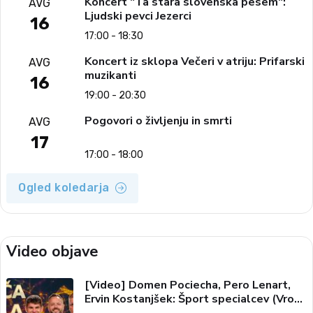
Koncert "Ta stara slovenska pesem":
AVG
Ljudski pevci Jezerci
16
17:00 - 18:30
Koncert iz sklopa Večeri v atriju: Prifarski
AVG
muzikanti
16
19:00 - 20:30
Pogovori o življenju in smrti
AVG
17
17:00 - 18:00
Ogled koledarja
Video objave
[Video] Domen Pociecha, Pero Lenart,
Ervin Kostanjšek: Šport specialcev (Vroča