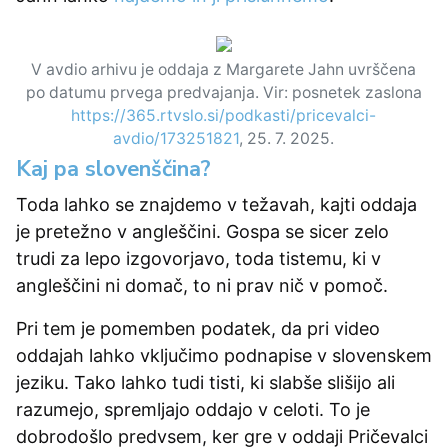
V avdio arhivu je oddaja z Margarete Jahn uvrščena
po datumu prvega predvajanja. Vir: posnetek zaslona
https://365.rtvslo.si/podkasti/pricevalci-
avdio/173251821
, 25. 7. 2025.
Kaj pa slovenščina?
Toda lahko se znajdemo v težavah, kajti oddaja
je pretežno v angleščini. Gospa se sicer zelo
trudi za lepo izgovorjavo, toda tistemu, ki v
angleščini ni domač, to ni prav nič v pomoč.
Pri tem je pomemben podatek, da pri video
oddajah lahko vključimo podnapise v slovenskem
jeziku. Tako lahko tudi tisti, ki slabše slišijo ali
razumejo, spremljajo oddajo v celoti. To je
dobrodošlo predvsem, ker gre v oddaji Pričevalci