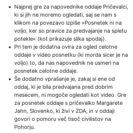
Najprej gre za napovednike oddaje Pričevalci,
ki si jih ne moremo ogledati, saj se nam s
klikom na povezavo izpiše »Posnetek ni na
voljo, ker so pravice za predvajanje na spletu
potekle« (kot prikazuje slika spodaj).
Pri tem je dodatna ovira za ogled celotne
oddaje v video posnetku (ki morda sicer je na
voljo) to, da nas napovednik ne usmeri na
posnetek celotne oddaje.
Še dodatno vprašanje je, zakaj si ene od
oddaj, ki je bila predvajana pred dobrim
mesecem, ni mogoče ogledati kot video. Gre
za posnetek oddaje s pričevalko Margarete
Jahn, Slovenko, ki živi v ZDA, in v oddaji
govori o pomoru več tisoč civilistov na
Pohorju.