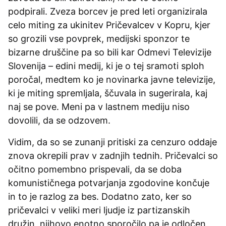
podpirali. Zveza borcev je pred leti organizirala
celo miting za ukinitev Pričevalcev v Kopru, kjer
so grozili vse povprek, medijski sponzor te
bizarne druščine pa so bili kar Odmevi Televizije
Slovenija – edini medij, ki je o tej sramoti sploh
poročal, medtem ko je novinarka javne televizije,
ki je miting spremljala, ščuvala in sugerirala, kaj
naj se pove. Meni pa v lastnem mediju niso
dovolili, da se odzovem.
Vidim, da so se zunanji pritiski za cenzuro oddaje
znova okrepili prav v zadnjih tednih. Pričevalci so
očitno pomembno prispevali, da se doba
komunističnega potvarjanja zgodovine končuje
in to je razlog za bes. Dodatno zato, ker so
pričevalci v veliki meri ljudje iz partizanskih
družin, njihovo enotno sporočilo pa je odločen