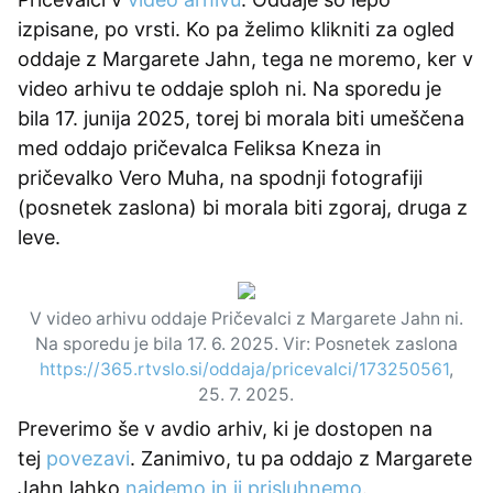
izpisane, po vrsti. Ko pa želimo klikniti za ogled
oddaje z Margarete Jahn, tega ne moremo, ker v
video arhivu te oddaje sploh ni. Na sporedu je
bila 17. junija 2025, torej bi morala biti umeščena
med oddajo pričevalca Feliksa Kneza in
pričevalko Vero Muha, na spodnji fotografiji
(posnetek zaslona) bi morala biti zgoraj, druga z
leve.
V video arhivu oddaje Pričevalci z Margarete Jahn ni.
Na sporedu je bila 17. 6. 2025. Vir: Posnetek zaslona
https://365.rtvslo.si/oddaja/pricevalci/173250561
,
25. 7. 2025.
Preverimo še v avdio arhiv, ki je dostopen na
tej
povezavi
. Zanimivo, tu pa oddajo z Margarete
Jahn lahko
najdemo in ji prisluhnemo
.