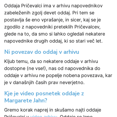
Oddaja Pričevalci ima v arhivu napovednikov
zabeleženih zgolj devet oddaj. Pri tem se
postavlja še eno vprašanje, in sicer, kaj se je
zgodilo z napovedniki preteklih Pričevalcev,
glede na to, da smo si lahko ogledali nekatere
napovednike drugih oddaj, ki so stari več let.
Ni povezav do oddaj v arhivu
Kljub temu, da so nekatere oddaje v arhivu
dostopne (ne vse!), nas od napovednika do
oddaje v arhivu ne popelje nobena povezava, kar
je v današnjih časih prav neverjetno.
Kje je video posnetek oddaje z
Margarete Jahn?
Gremo korak naprej in skušamo najti oddaje
Pričevalci v
video arhivu
. Oddaje so lepo