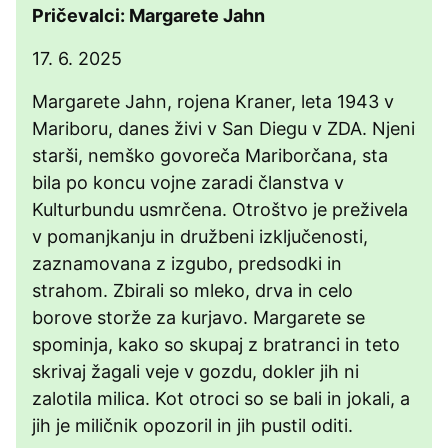
Pričevalci: Margarete Jahn
17. 6. 2025
Margarete Jahn, rojena Kraner, leta 1943 v
Mariboru, danes živi v San Diegu v ZDA. Njeni
starši, nemško govoreča Mariborčana, sta
bila po koncu vojne zaradi članstva v
Kulturbundu usmrčena. Otroštvo je preživela
v pomanjkanju in družbeni izključenosti,
zaznamovana z izgubo, predsodki in
strahom. Zbirali so mleko, drva in celo
borove storže za kurjavo. Margarete se
spominja, kako so skupaj z bratranci in teto
skrivaj žagali veje v gozdu, dokler jih ni
zalotila milica. Kot otroci so se bali in jokali, a
jih je miličnik opozoril in jih pustil oditi.