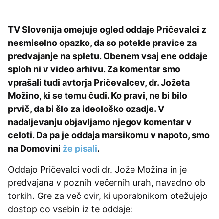
TV Slovenija omejuje ogled oddaje Pričevalci z
nesmiselno opazko, da so potekle pravice za
predvajanje na spletu. Obenem vsaj ene oddaje
sploh ni v video arhivu. Za komentar smo
vprašali tudi avtorja Pričevalcev, dr. Jožeta
Možino, ki se temu čudi. Ko pravi, ne bi bilo
prvič, da bi šlo za ideološko ozadje. V
nadaljevanju objavljamo njegov komentar v
celoti. Da pa je oddaja marsikomu v napoto, smo
na Domovini
že pisali
.
Oddajo Pričevalci vodi dr. Jože Možina in je
predvajana v poznih večernih urah, navadno ob
torkih. Gre za več ovir, ki uporabnikom otežujejo
dostop do vsebin iz te oddaje: