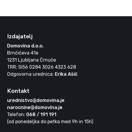
Izdajatelj
Domovina d.o.o.
Brnčičeva 41e
1231 Ljubljana Črnuče
TRR: SI56 0284 3026 4323 628
Odgovorna urednica:
Erika Ašič
Kontakt
urednistvo@domovina.je
narocnine@domovina.je
Telefon:
068 / 191 191
(od ponedeljka do petka med 9h in 15h)