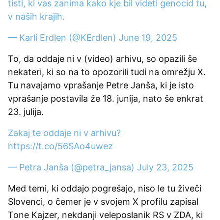
tisti, ki vas zanima kako kje bil videti genocid tu,
v naših krajih.
— Karli Erdlen (@KErdlen)
June 19, 2025
To, da oddaje ni v (video) arhivu, so opazili še
nekateri, ki so na to opozorili tudi na omrežju X.
Tu navajamo vprašanje Petre Janša, ki je isto
vprašanje postavila že 18. junija, nato še enkrat
23. julija.
Zakaj te oddaje ni v arhivu?
https://t.co/56SAo4uwez
— Petra Janša (@petra_jansa)
July 23, 2025
Med temi, ki oddajo pogrešajo, niso le tu živeči
Slovenci, o čemer je v svojem X profilu zapisal
Tone Kajzer, nekdanji veleposlanik RS v ZDA, ki