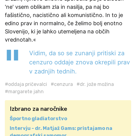
'ne' vsem oblikam zla in nasilja, pa naj bo
fašistično, nacistično ali komunistično. In to je
edino prav in normalno, če želimo bolj enotno
Slovenijo, ki je lahko utemeljena na občih
vrednotah.«
Vidim, da so se zunanji pritiski za
cenzuro oddaje znova okrepili prav
v zadnjih tednih.
#oddaja pričevalci
#cenzura
#dr. jože možina
#margarete jahn
Izbrano za naročnike
Športno gladiatorstvo
Intervju - dr. Matjaž Gams: pristajamo na
demografski samomor