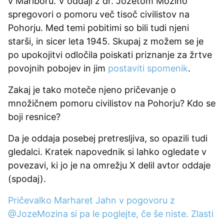
v Mariboru. V oddaji z dr. Jožetom Možino
spregovori o pomoru več tisoč civilistov na
Pohorju. Med temi pobitimi so bili tudi njeni
starši, in sicer leta 1945. Skupaj z možem se je
po upokojitvi odločila poiskati priznanje za žrtve
povojnih pobojev in jim
postaviti spomenik
.
Zakaj je tako moteče njeno pričevanje o
množičnem pomoru civilistov na Pohorju? Kdo se
boji resnice?
Da je oddaja posebej pretresljiva, so opazili tudi
gledalci. Kratek napovednik si lahko ogledate v
povezavi, ki jo je na omrežju X delil avtor oddaje
(spodaj).
Pričevalko Marharet Jahn v pogovoru z
@JozeMozina
si pa le poglejte, če še niste. Zlasti