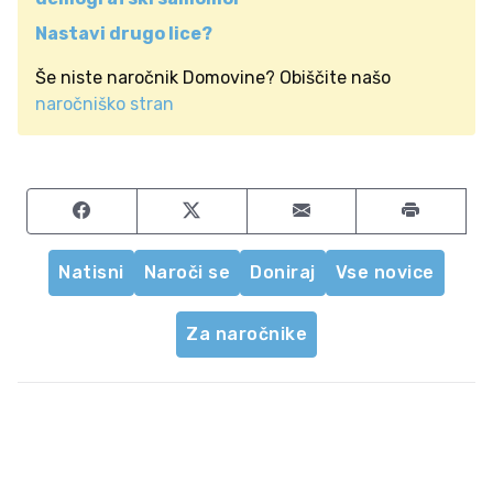
Nastavi drugo lice?
Še niste naročnik Domovine? Obiščite našo
naročniško stran
Share on Facebook
Share on Twitter
Share by email
Natisni
Naroči se
Doniraj
Vse novice
Za naročnike