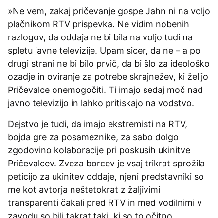
»Ne vem, zakaj pričevanje gospe Jahn ni na voljo
plačnikom RTV prispevka. Ne vidim nobenih
razlogov, da oddaja ne bi bila na voljo tudi na
spletu javne televizije. Upam sicer, da ne – a po
drugi strani ne bi bilo prvič, da bi šlo za ideološko
ozadje in oviranje za potrebe skrajnežev, ki želijo
Pričevalce onemogočiti. Ti imajo sedaj moč nad
javno televizijo in lahko pritiskajo na vodstvo.
Dejstvo je tudi, da imajo ekstremisti na RTV,
bojda gre za posameznike, za sabo dolgo
zgodovino kolaboracije pri poskusih ukinitve
Pričevalcev. Zveza borcev je vsaj trikrat sprožila
peticijo za ukinitev oddaje, njeni predstavniki so
me kot avtorja neštetokrat z žaljivimi
transparenti čakali pred RTV in med vodilnimi v
zavodu so bili takrat taki, ki so to očitno