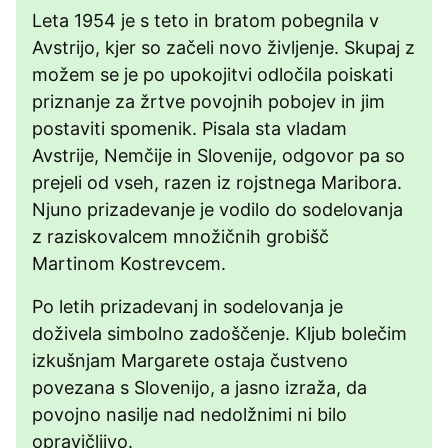
Leta 1954 je s teto in bratom pobegnila v
Avstrijo, kjer so začeli novo življenje. Skupaj z
možem se je po upokojitvi odločila poiskati
priznanje za žrtve povojnih pobojev in jim
postaviti spomenik. Pisala sta vladam
Avstrije, Nemčije in Slovenije, odgovor pa so
prejeli od vseh, razen iz rojstnega Maribora.
Njuno prizadevanje je vodilo do sodelovanja
z raziskovalcem množičnih grobišč
Martinom Kostrevcem.
Po letih prizadevanj in sodelovanja je
doživela simbolno zadoščenje. Kljub bolečim
izkušnjam Margarete ostaja čustveno
povezana s Slovenijo, a jasno izraža, da
povojno nasilje nad nedolžnimi ni bilo
opravičljivo.