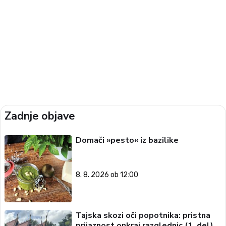
Zadnje objave
Domači »pesto« iz bazilike
8. 8. 2026 ob 12:00
Tajska skozi oči popotnika: pristna
prijaznost onkraj razglednic (1. del)