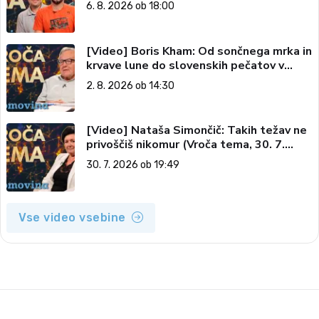
tema, 6. 8. 2026)
6. 8. 2026 ob 18:00
[Video] Boris Kham: Od sončnega mrka in
krvave lune do slovenskih pečatov v
vesolju (Vroča tema, 2. 8. 2026)
2. 8. 2026 ob 14:30
[Video] Nataša Simončič: Takih težav ne
privoščiš nikomur (Vroča tema, 30. 7.
2026)
30. 7. 2026 ob 19:49
Vse video vsebine