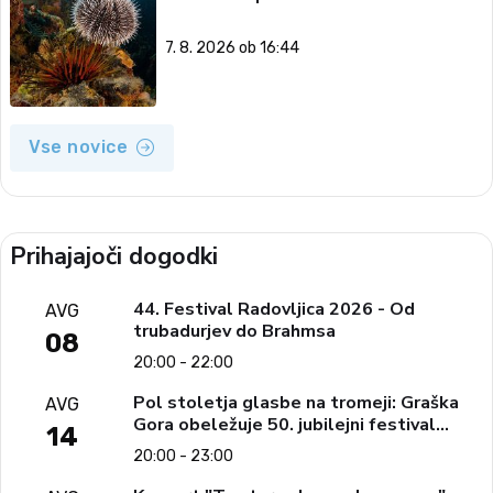
7. 8. 2026 ob 16:44
Vse novice
Prihajajoči dogodki
44. Festival Radovljica 2026 - Od
AVG
trubadurjev do Brahmsa
08
20:00 - 22:00
Pol stoletja glasbe na tromeji: Graška
AVG
Gora obeležuje 50. jubilejni festival
14
narodno-zabavne glasbe
20:00 - 23:00