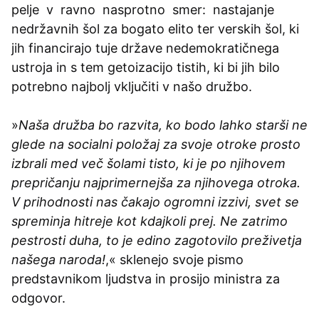
pelje v ravno nasprotno smer: nastajanje
nedržavnih šol za bogato elito ter verskih šol, ki
jih financirajo tuje države nedemokratičnega
ustroja in s tem getoizacijo tistih, ki bi jih bilo
potrebno najbolj vključiti v našo družbo.
»
Naša družba bo razvita, ko bodo lahko starši ne
glede na socialni položaj za svoje otroke prosto
izbrali med več šolami tisto, ki je po njihovem
prepričanju najprimernejša za njihovega otroka.
V prihodnosti nas čakajo ogromni izzivi, svet se
spreminja hitreje kot kdajkoli prej. Ne zatrimo
pestrosti duha, to je edino zagotovilo preživetja
našega naroda!
,« sklenejo svoje pismo
predstavnikom ljudstva in prosijo ministra za
odgovor.