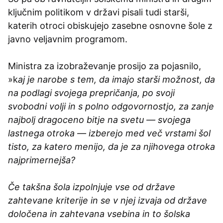
ključnim politikom v državi pisali tudi starši,
katerih otroci obiskujejo zasebne osnovne šole z
javno veljavnim programom.
Ministra za izobraževanje prosijo za pojasnilo,
»k
aj je narobe s tem, da imajo starši možnost, da
na podlagi svojega prepričanja, po svoji
svobodni volji in s polno odgovornostjo, za zanje
najbolj dragoceno bitje na svetu — svojega
lastnega otroka — izberejo med več vrstami šol
tisto, za katero menijo, da je za njihovega otroka
najprimernejša?
Če takšna šola izpolnjuje vse od države
zahtevane kriterije in se v njej izvaja od države
določena in zahtevana vsebina in to šolska