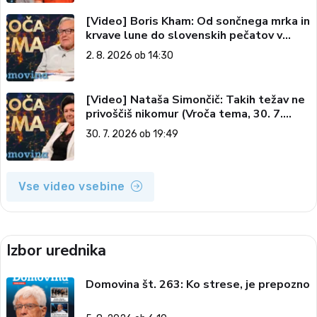
[Video] Boris Kham: Od sončnega mrka in
krvave lune do slovenskih pečatov v
vesolju (Vroča tema, 2. 8. 2026)
2. 8. 2026 ob 14:30
[Video] Nataša Simončič: Takih težav ne
privoščiš nikomur (Vroča tema, 30. 7.
2026)
30. 7. 2026 ob 19:49
Vse video vsebine
Izbor urednika
Domovina št. 263: Ko strese, je prepozno