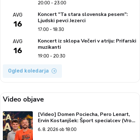
narodno-zabavne glasbe
20:00 - 23:00
Koncert "Ta stara slovenska pesem":
AVG
Ljudski pevci Jezerci
16
17:00 - 18:30
Koncert iz sklopa Večeri v atriju: Prifarski
AVG
muzikanti
16
19:00 - 20:30
Ogled koledarja
Video objave
[Video] Domen Pociecha, Pero Lenart,
Ervin Kostanjšek: Šport specialcev (Vroča
tema, 6. 8. 2026)
6. 8. 2026 ob 18:00