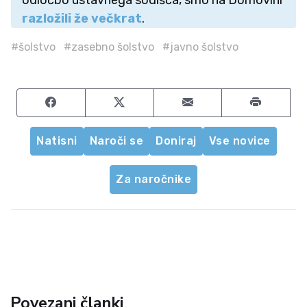
odločbo ustavnega sodišča, smo na Domovini
razložili že večkrat
.
#šolstvo
#zasebno šolstvo
#javno šolstvo
Share on Facebook
Share on Twitter
Share by email
Natisni
Naroči se
Doniraj
Vse novice
Za naročnike
Povezani članki