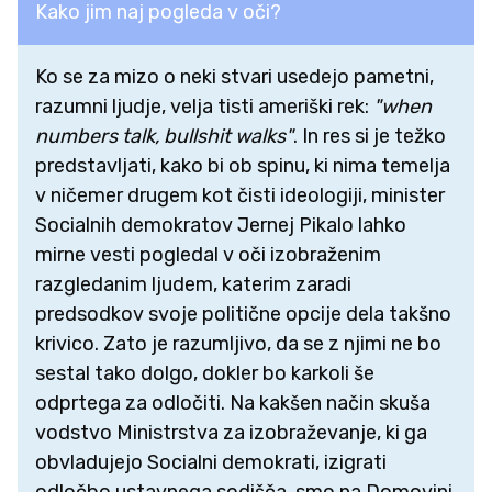
Kako jim naj pogleda v oči?
Ko se za mizo o neki stvari usedejo pametni,
razumni ljudje, velja tisti ameriški rek:
"when
numbers talk, bullshit walks"
. In res si je težko
predstavljati, kako bi ob spinu, ki nima temelja
v ničemer drugem kot čisti ideologiji, minister
Socialnih demokratov Jernej Pikalo lahko
mirne vesti pogledal v oči izobraženim
razgledanim ljudem, katerim zaradi
predsodkov svoje politične opcije dela takšno
krivico. Zato je razumljivo, da se z njimi ne bo
sestal tako dolgo, dokler bo karkoli še
odprtega za odločiti. Na kakšen način skuša
vodstvo Ministrstva za izobraževanje, ki ga
obvladujejo Socialni demokrati, izigrati