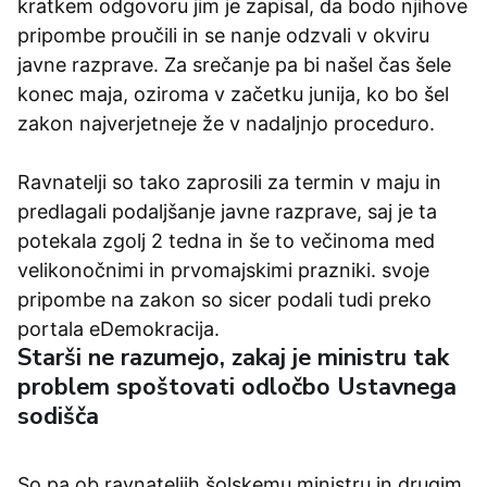
kratkem odgovoru jim je zapisal, da bodo njihove
pripombe proučili in se nanje odzvali v okviru
javne razprave. Za srečanje pa bi našel čas šele
konec maja, oziroma v začetku junija, ko bo šel
zakon najverjetneje že v nadaljnjo proceduro.
Ravnatelji so tako zaprosili za termin v maju in
predlagali podaljšanje javne razprave, saj je ta
potekala zgolj 2 tedna in še to večinoma med
velikonočnimi in prvomajskimi prazniki. svoje
pripombe na zakon so sicer podali tudi preko
portala eDemokracija.
Starši ne razumejo, zakaj je ministru tak
problem spoštovati odločbo Ustavnega
sodišča
So pa ob ravnateljih šolskemu ministru in drugim