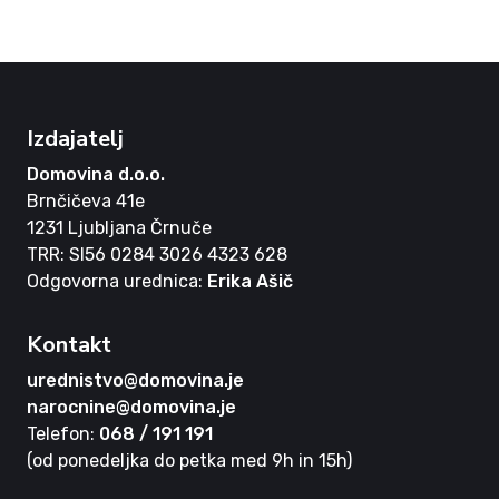
Izdajatelj
Domovina d.o.o.
Brnčičeva 41e
1231 Ljubljana Črnuče
TRR: SI56 0284 3026 4323 628
Odgovorna urednica:
Erika Ašič
Kontakt
urednistvo@domovina.je
narocnine@domovina.je
Telefon:
068 / 191 191
(od ponedeljka do petka med 9h in 15h)