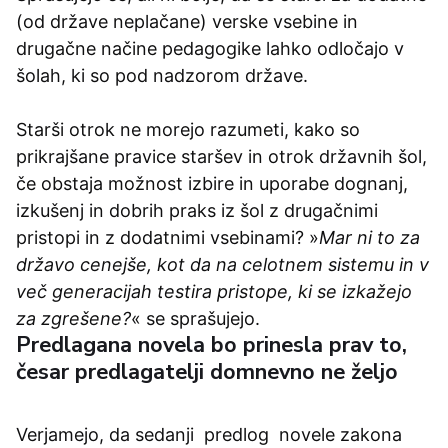
(od države neplačane) verske vsebine in
drugačne načine pedagogike lahko odločajo v
šolah, ki so pod nadzorom države.
Starši otrok ne morejo razumeti, kako so
prikrajšane pravice staršev in otrok državnih šol,
če obstaja možnost izbire in uporabe dognanj,
izkušenj in dobrih praks iz šol z drugačnimi
pristopi in z dodatnimi vsebinami? »
Mar ni to za
državo cenejše, kot da na celotnem sistemu in v
več generacijah testira pristope, ki se izkažejo
za zgrešene?
« se sprašujejo.
Predlagana novela bo prinesla prav to,
česar predlagatelji domnevno ne željo
Verjamejo, da sedanji predlog novele zakona