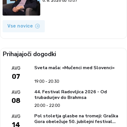
6. 8. 2026 ob 15:07
Vse novice
Prihajajoči dogodki
Sveta maša: »Mučenci med Slovenci«
AVG
07
19:00 - 20:30
44. Festival Radovljica 2026 - Od
AVG
trubadurjev do Brahmsa
08
20:00 - 22:00
Pol stoletja glasbe na tromeji: Graška
AVG
Gora obeležuje 50. jubilejni festival
14