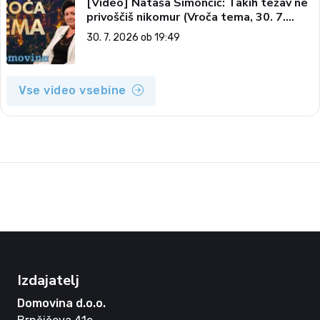
[Video] Nataša Simončič: Takih težav ne
privoščiš nikomur (Vroča tema, 30. 7.
2026)
30. 7. 2026 ob 19:49
Vse video vsebine
Izdajatelj
Domovina d.o.o.