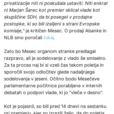
privatizacije niti ni poskušala ustaviti. Niti enkrat
ni Marjan Šarec kot premier sklical vlade kot
skupščine SDH, da bi posegel v prodajne
postopke, ki so bili izsiljeni s strani Evropske
komisije,"
je kritičen Mesec. O prodaji Abanke in
NLB smo poročali
tukaj
.
Zato bo Mesec organom stranke predlagal
razpravo, ali je sodelovanje z vlado še smiselno.
Za ta proces naj bi si vzeli čas tekom poletja in
sporočili svojo odločitev glede nadaljnjega
sodelovanja v jeseni. Očitno bodo Mesečeve
parlamentarne počitnice porabljene v internih
debatah o podpori vlade, ki jo "vleče v desno".
Kot je pojasnil, so bili pred 14 dnevi na sestanku
pri premierju, kjer so izrazili željo, da do poletja