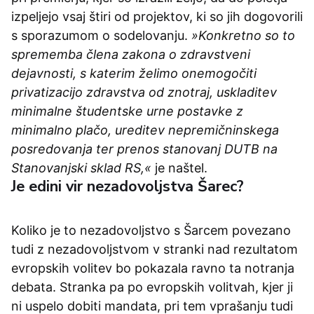
izpeljejo vsaj štiri od projektov, ki so jih dogovorili
s sporazumom o sodelovanju.
»Konkretno so to
sprememba člena zakona o zdravstveni
dejavnosti, s katerim želimo onemogočiti
privatizacijo zdravstva od znotraj, uskladitev
minimalne študentske urne postavke z
minimalno plačo, ureditev nepremičninskega
posredovanja ter prenos stanovanj DUTB na
Stanovanjski sklad RS,«
je naštel.
Je edini vir nezadovoljstva Šarec?
Koliko je to nezadovoljstvo s Šarcem povezano
tudi z nezadovoljstvom v stranki nad rezultatom
evropskih volitev bo pokazala ravno ta notranja
debata. Stranka pa po evropskih volitvah, kjer ji
ni uspelo dobiti mandata, pri tem vprašanju tudi