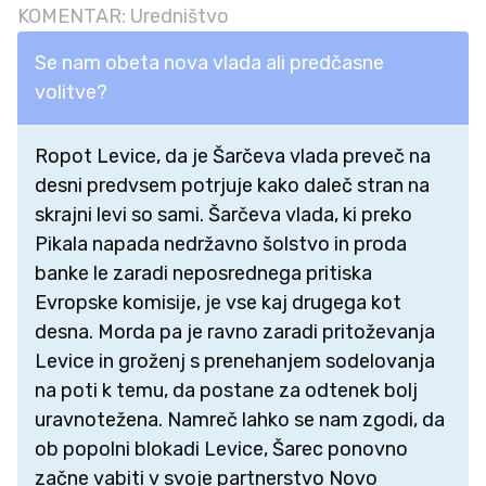
KOMENTAR: Uredništvo
Se nam obeta nova vlada ali predčasne
volitve?
Ropot Levice, da je Šarčeva vlada preveč na
desni predvsem potrjuje kako daleč stran na
skrajni levi so sami. Šarčeva vlada, ki preko
Pikala napada nedržavno šolstvo in proda
banke le zaradi neposrednega pritiska
Evropske komisije, je vse kaj drugega kot
desna. Morda pa je ravno zaradi pritoževanja
Levice in groženj s prenehanjem sodelovanja
na poti k temu, da postane za odtenek bolj
uravnotežena. Namreč lahko se nam zgodi, da
ob popolni blokadi Levice, Šarec ponovno
začne vabiti v svoje partnerstvo Novo