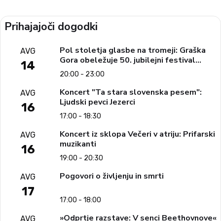
Prihajajoči dogodki
Pol stoletja glasbe na tromeji: Graška
AVG
Gora obeležuje 50. jubilejni festival
14
narodno-zabavne glasbe
20:00 - 23:00
Koncert "Ta stara slovenska pesem":
AVG
Ljudski pevci Jezerci
16
17:00 - 18:30
Koncert iz sklopa Večeri v atriju: Prifarski
AVG
muzikanti
16
19:00 - 20:30
Pogovori o življenju in smrti
AVG
17
17:00 - 18:00
»Odprtje razstave: V senci Beethovnove«
AVG