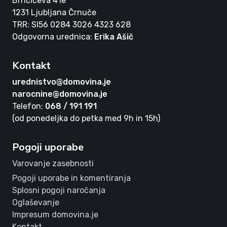
Brnčičeva 41e
1231 Ljubljana Črnuče
TRR: SI56 0284 3026 4323 628
Odgovorna urednica:
Erika Ašič
Kontakt
urednistvo@domovina.je
narocnine@domovina.je
Telefon:
068 / 191 191
(od ponedeljka do petka med 9h in 15h)
Pogoji uporabe
Varovanje zasebnosti
Pogoji uporabe in komentiranja
Splosni pogoji naročanja
Oglaševanje
Impresum domovina.je
Kontakt