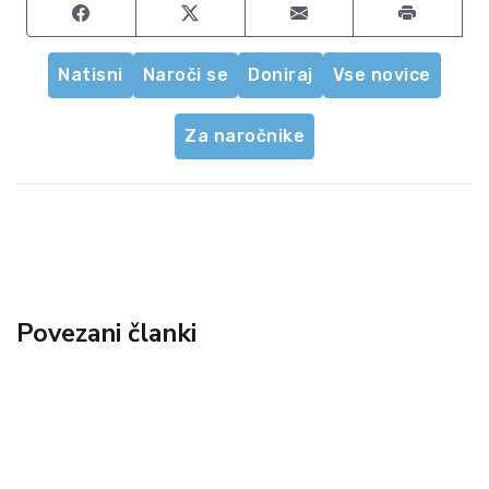
Share on Facebook
Share on Twitter
Share by email
Natisni
Naroči se
Doniraj
Vse novice
Za naročnike
Povezani članki