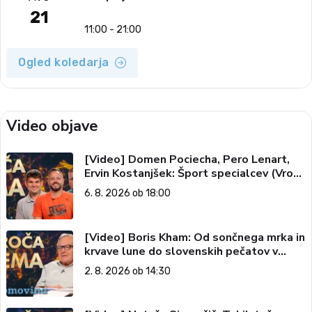
21
11:00 - 21:00
Ogled koledarja
Video objave
[Video] Domen Pociecha, Pero Lenart,
Ervin Kostanjšek: Šport specialcev (Vroča
tema, 6. 8. 2026)
6. 8. 2026 ob 18:00
[Video] Boris Kham: Od sončnega mrka in
krvave lune do slovenskih pečatov v
vesolju (Vroča tema, 2. 8. 2026)
2. 8. 2026 ob 14:30