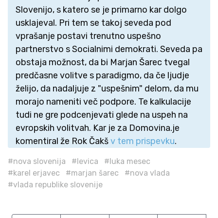
Slovenijo, s katero se je primarno kar dolgo
usklajeval. Pri tem se takoj seveda pod
vprašanje postavi trenutno uspešno
partnerstvo s Socialnimi demokrati. Seveda pa
obstaja možnost, da bi Marjan Šarec tvegal
predčasne volitve s paradigmo, da če ljudje
želijo, da nadaljuje z "uspešnim" delom, da mu
morajo nameniti več podpore. Te kalkulacije
tudi ne gre podcenjevati glede na uspeh na
evropskih volitvah. Kar je za Domovina.je
komentiral že Rok Čakš
v tem prispevku
.
#nova slovenija
#levica
#luka mesec
#karel erjavec
#marjan šarec
#nova vlada
#vlada republike slovenije