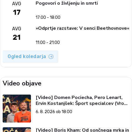
Pogovori o življenju in smrti
AVG
17
17:00 - 18:00
»Odprtje razstave: V senci Beethovnove«
AVG
21
11:00 - 21:00
Ogled koledarja
Video objave
[Video] Domen Pociecha, Pero Lenart,
Ervin Kostanjšek: Šport specialcev (Vroča
tema, 6. 8. 2026)
6. 8. 2026 ob 18:00
[Video] Boris Kham: Od sončnega mrka in