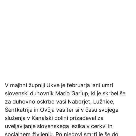
V majhni župniji Ukve je februarja lani umrl
slovenski duhovnik Mario Gariup, ki je skrbel še
za duhovno oskrbo vasi Naborjet, Lužnice,
Šentkatrija in Ovčja vas ter si v času svojega
služenja v Kanalski dolini prizadeval za
uveljavljanje slovenskega jezika v cerkvi in
socialnem življenju. Po njegovi smrti je še do