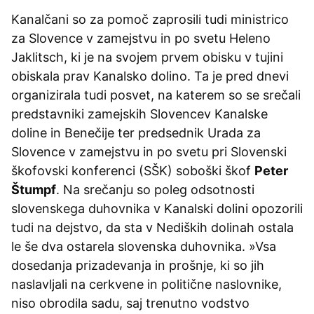
Kanalčani so za pomoč zaprosili tudi ministrico
za Slovence v zamejstvu in po svetu Heleno
Jaklitsch, ki je na svojem prvem obisku v tujini
obiskala prav Kanalsko dolino. Ta je pred dnevi
organizirala tudi posvet, na katerem so se srečali
predstavniki zamejskih Slovencev Kanalske
doline in Benečije ter predsednik Urada za
Slovence v zamejstvu in po svetu pri Slovenski
škofovski konferenci (SŠK) soboški škof
Peter
Štumpf
. Na srečanju so poleg odsotnosti
slovenskega duhovnika v Kanalski dolini opozorili
tudi na dejstvo, da sta v Nediških dolinah ostala
le še dva ostarela slovenska duhovnika. »Vsa
dosedanja prizadevanja in prošnje, ki so jih
naslavljali na cerkvene in politične naslovnike,
niso obrodila sadu, saj trenutno vodstvo