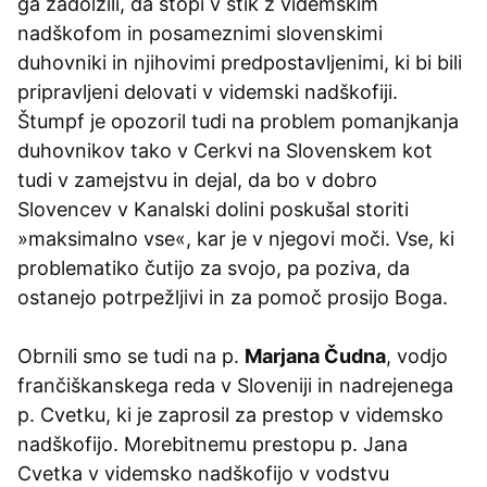
ga zadolžili, da stopi v stik z videmskim
nadškofom in posameznimi slovenskimi
duhovniki in njihovimi predpostavljenimi, ki bi bili
pripravljeni delovati v videmski nadškofiji.
Štumpf je opozoril tudi na problem pomanjkanja
duhovnikov tako v Cerkvi na Slovenskem kot
tudi v zamejstvu in dejal, da bo v dobro
Slovencev v Kanalski dolini poskušal storiti
»maksimalno vse«, kar je v njegovi moči. Vse, ki
problematiko čutijo za svojo, pa poziva, da
ostanejo potrpežljivi in za pomoč prosijo Boga.
Obrnili smo se tudi na p.
Marjana Čudna
, vodjo
frančiškanskega reda v Sloveniji in nadrejenega
p. Cvetku, ki je zaprosil za prestop v videmsko
nadškofijo. Morebitnemu prestopu p. Jana
Cvetka v videmsko nadškofijo v vodstvu