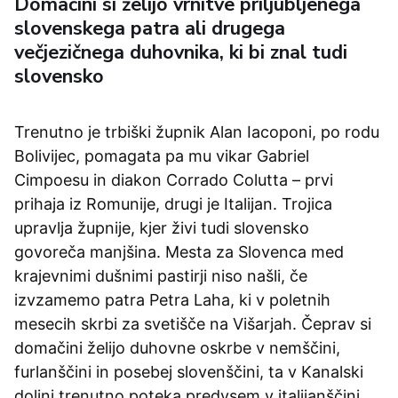
Domačini si želijo vrnitve priljubljenega
slovenskega patra ali drugega
večjezičnega duhovnika, ki bi znal tudi
slovensko
Trenutno je trbiški župnik Alan Iacoponi, po rodu
Bolivijec, pomagata pa mu vikar Gabriel
Cimpoesu in diakon Corrado Colutta – prvi
prihaja iz Romunije, drugi je Italijan. Trojica
upravlja župnije, kjer živi tudi slovensko
govoreča manjšina. Mesta za Slovenca med
krajevnimi dušnimi pastirji niso našli, če
izvzamemo patra Petra Laha, ki v poletnih
mesecih skrbi za svetišče na Višarjah. Čeprav si
domačini želijo duhovne oskrbe v nemščini,
furlanščini in posebej slovenščini, ta v Kanalski
dolini trenutno poteka predvsem v italijanščini.