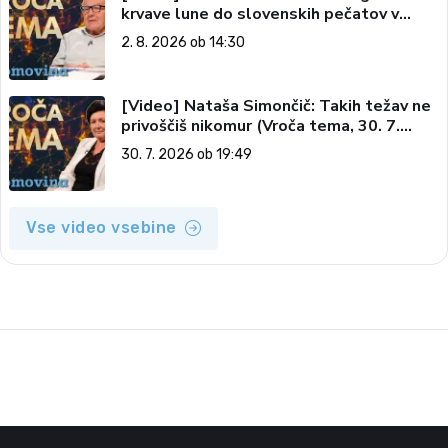
krvave lune do slovenskih pečatov v
vesolju (Vroča tema, 2. 8. 2026)
2. 8. 2026 ob 14:30
[Video] Nataša Simončič: Takih težav ne
privoščiš nikomur (Vroča tema, 30. 7.
2026)
30. 7. 2026 ob 19:49
Vse video vsebine