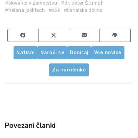
#slovenci v zamejstvu
#dr. peter Štumpf
#helena jaklitsch
#sŠk
#kanalska dolina
Share on Facebook
Share on Twitter
Share by email
Natisni
Naroči se
Doniraj
Vse novice
Za naročnike
Povezani članki