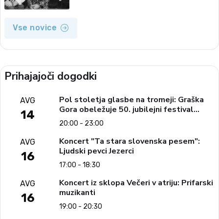
Vse novice
Prihajajoči dogodki
Pol stoletja glasbe na tromeji: Graška
AVG
Gora obeležuje 50. jubilejni festival
14
narodno-zabavne glasbe
20:00 - 23:00
Koncert "Ta stara slovenska pesem":
AVG
Ljudski pevci Jezerci
16
17:00 - 18:30
Koncert iz sklopa Večeri v atriju: Prifarski
AVG
muzikanti
16
19:00 - 20:30