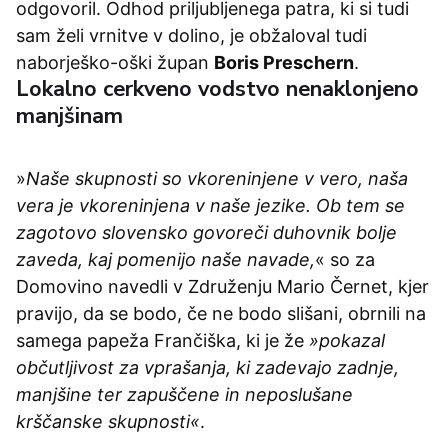
odgovoril. Odhod priljubljenega patra, ki si tudi
sam želi vrnitve v dolino, je obžaloval tudi
naborješko-oški župan
Boris Preschern
.
Lokalno cerkveno vodstvo nenaklonjeno
manjšinam
»
Naše skupnosti so vkoreninjene v vero, naša
vera je vkoreninjena v naše jezike. Ob tem se
zagotovo slovensko govoreči duhovnik bolje
zaveda, kaj pomenijo naše navade,
« so za
Domovino navedli v Združenju Mario Černet, kjer
pravijo, da se bodo, če ne bodo slišani, obrnili na
samega papeža Frančiška, ki je že
»pokazal
občutljivost za vprašanja, ki zadevajo zadnje,
manjšine ter zapuščene in neposlušane
krščanske skupnosti«
.