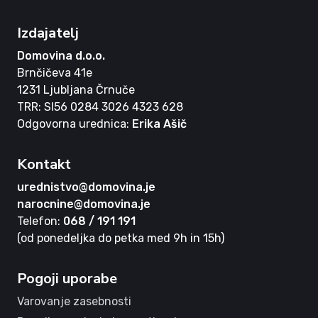
Izdajatelj
Domovina d.o.o.
Brnčičeva 41e
1231 Ljubljana Črnuče
TRR: SI56 0284 3026 4323 628
Odgovorna urednica:
Erika Ašič
Kontakt
urednistvo@domovina.je
narocnine@domovina.je
Telefon:
068 / 191 191
(od ponedeljka do petka med 9h in 15h)
Pogoji uporabe
Varovanje zasebnosti