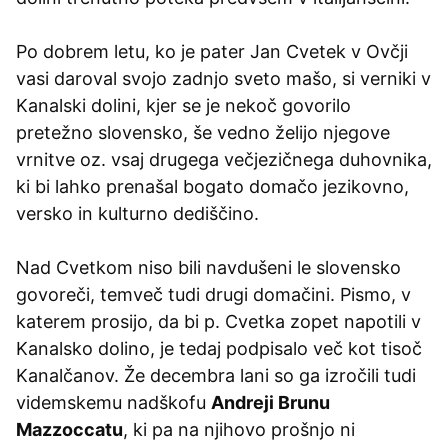
Po dobrem letu, ko je pater Jan Cvetek v Ovčji
vasi daroval svojo zadnjo sveto mašo, si verniki v
Kanalski dolini, kjer se je nekoč govorilo
pretežno slovensko, še vedno želijo njegove
vrnitve oz. vsaj drugega večjezičnega duhovnika,
ki bi lahko prenašal bogato domačo jezikovno,
versko in kulturno dediščino.
Nad Cvetkom niso bili navdušeni le slovensko
govoreči, temveč tudi drugi domačini. Pismo, v
katerem prosijo, da bi p. Cvetka zopet napotili v
Kanalsko dolino, je tedaj podpisalo več kot tisoč
Kanalčanov. Že decembra lani so ga izročili tudi
videmskemu nadškofu
Andreji Brunu
Mazzoccatu
, ki pa na njihovo prošnjo ni