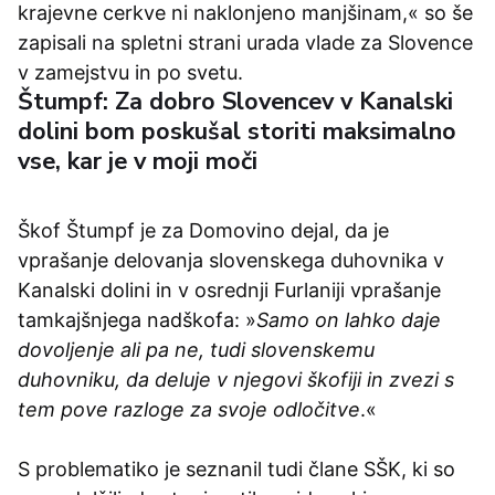
krajevne cerkve ni naklonjeno manjšinam,« so še
zapisali na spletni strani urada vlade za Slovence
v zamejstvu in po svetu.
Štumpf: Za dobro Slovencev v Kanalski
dolini bom poskušal storiti maksimalno
vse, kar je v moji moči
Škof Štumpf je za Domovino dejal, da je
vprašanje delovanja slovenskega duhovnika v
Kanalski dolini in v osrednji Furlaniji vprašanje
tamkajšnjega nadškofa: »
Samo on lahko daje
dovoljenje ali pa ne, tudi slovenskemu
duhovniku, da deluje v njegovi škofiji in zvezi s
tem pove razloge za svoje odločitve
.«
S problematiko je seznanil tudi člane SŠK, ki so