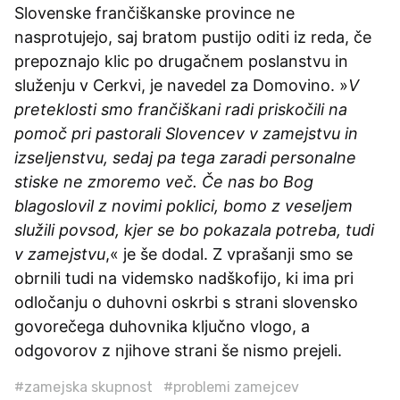
Slovenske frančiškanske province ne
nasprotujejo, saj bratom pustijo oditi iz reda, če
prepoznajo klic po drugačnem poslanstvu in
služenju v Cerkvi, je navedel za Domovino. »
V
preteklosti smo frančiškani radi priskočili na
pomoč pri pastorali Slovencev v zamejstvu in
izseljenstvu, sedaj pa tega zaradi personalne
stiske ne zmoremo več. Če nas bo Bog
blagoslovil z novimi poklici, bomo z veseljem
služili povsod, kjer se bo pokazala potreba, tudi
v zamejstvu
,« je še dodal. Z vprašanji smo se
obrnili tudi na videmsko nadškofijo, ki ima pri
odločanju o duhovni oskrbi s strani slovensko
govorečega duhovnika ključno vlogo, a
odgovorov z njihove strani še nismo prejeli.
#zamejska skupnost
#problemi zamejcev