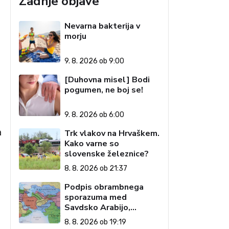
Zadnje objave
Nevarna bakterija v
morju
9. 8. 2026 ob 9:00
[Duhovna misel] Bodi
pogumen, ne boj se!
9. 8. 2026 ob 6:00
a
Trk vlakov na Hrvaškem.
Kako varne so
slovenske železnice?
8. 8. 2026 ob 21:37
Podpis obrambnega
sporazuma med
Savdsko Arabijo,
Pakistanom in Turčijo
8. 8. 2026 ob 19:19