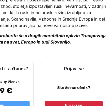
vzhod, stoletja izpostavljen ruski nevarnosti, v zadnji
ijam, ki jih ruski in beloruski režim izrabljata za
anje. Skandinavija, Vzhodna in Srednja Evropa in del
ešeno pripravljajo na nove varnostne izzive.
preberite še o drugih morebitnih vplivih Trumpoveg
 na svet, Evropo in tudi Slovenijo.
ati ta članek?
Prijavi se
akup članka:
Ste že naročnik?
49 €
upi
Prijavi se