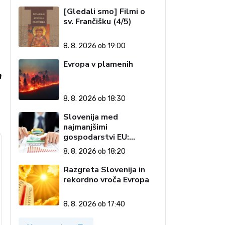
[Gledali smo] Filmi o
h
sv. Frančišku (4/5)
8. 8. 2026 ob 19:00
Evropa v plamenih
a
8. 8. 2026 ob 18:30
Slovenija med
najmanjšimi
gospodarstvi EU:
Golobova vlada pustila
8. 8. 2026 ob 18:20
visoke račune državi
Razgreta Slovenija in
rekordno vroča Evropa
8. 8. 2026 ob 17:40