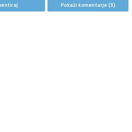
entiraj
Pokaži komentarje (
3
)