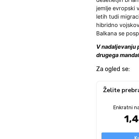
jemlje evropski 
letih tudi migrac
hibridno vojskov
Balkana se posp
V nadaljevanju 
drugega mandata
Za ogled se:
Želite prebr
Enkratni n
1,
K