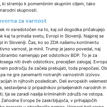
i, ki stremijo k pomembnim skupnim ciljem, tako
narodni skupnosti.
ovorna za varnost
vek ni osredotočen na to, kaj od dogodka pričakujejo
 kaj ta prinaša svetu, Evropi in Sloveniji. Najprej se
i in Sloveniji. Čas, ko so ZDA našemu kontinentu
tivno varnost, je minil. Trump je jasno povedal, naj
 obrambo namenjajo pet odstotkov BDP. To je za
 dosega niti dveh odstotkov, precejšen zalogaj. Evrop
nem področju že začela prebujati, toda prepočasi. Ob
 pa ne gre zanemariti notranjih varnostnih izzivov.
acijah in njihovih posledicah. Deli evropskih velemest
a, sestavljena iz pripadnikov priseljenskih narodnih in
i; tja se zaradi nasilja kriminalnih združb ne vstopa.
h Zahodne Evrope že zaskrbljujoča, v prihajajočih
ahko prerasla v obsežnejše nemire. Varnost bolj resno