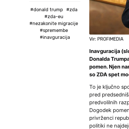
#donald trump
#zda
#zda-eu
#nezakonite migracije
#spremembe
#inavguracija
Vir: PROFIMEDIA
Inavguracija (s
Donalda Trumpa,
pomen. Njen na
so ZDA spet mo
To je ključno sp
pred predsedniš
predvolilnih raz
Dogodek pomeni,
privrženci repub
politiki ne najd