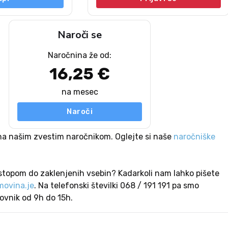
Naroči se
Naročnina že od:
16,25 €
na mesec
Naroči
na našim zvestim naročnikom. Oglejte si naše
naročniške
stopom do zaklenjenih vsebin? Kadarkoli nam lahko pišete
ovina.je
. Na telefonski številki 068 / 191 191 pa smo
lovnik od 9h do 15h.