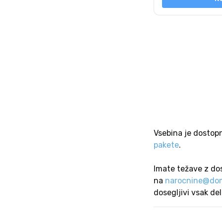
Vsebina je dostop
pakete
.
Imate težave z do
na
narocnine@dom
dosegljivi vsak de