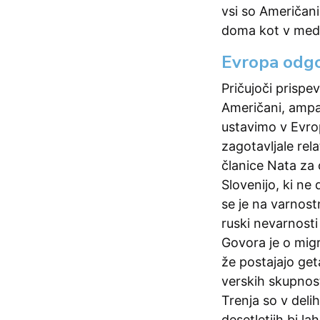
vsi so Američan
doma kot v med
Evropa odg
Pričujoči prispe
Američani, ampak
ustavimo v Evrop
zagotavljale rela
članice Nata za
Slovenijo, ki ne
se je na varnost
ruski nevarnosti
Govora je o migr
že postajajo get
verskih skupnost
Trenja so v deli
desetletjih bi l