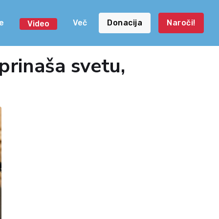
e
Več
Donacija
Naroči!
Video
prinaša svetu,