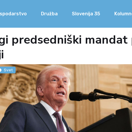
spodarstvo
Družba
Slovenija 35
Kolumn
i predsedniški mandat 
i
Svet