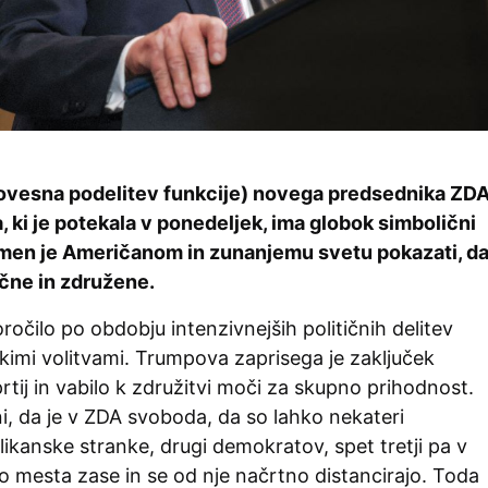
lovesna podelitev funkcije) novega predsednika ZD
 ki je potekala v ponedeljek, ima globok simbolični
men je Američanom in zunanjemu svetu pokazati, d
čne in združene.
oročilo po obdobju intenzivnejših političnih delitev
kimi volitvami. Trumpova zaprisega je zaključek
prtij in vabilo k združitvi moči za skupno prihodnost.
 da je v ZDA svoboda, da so lahko nekateri
likanske stranke, drugi demokratov, spet tretji pa v
ejo mesta zase in se od nje načrtno distancirajo. Toda