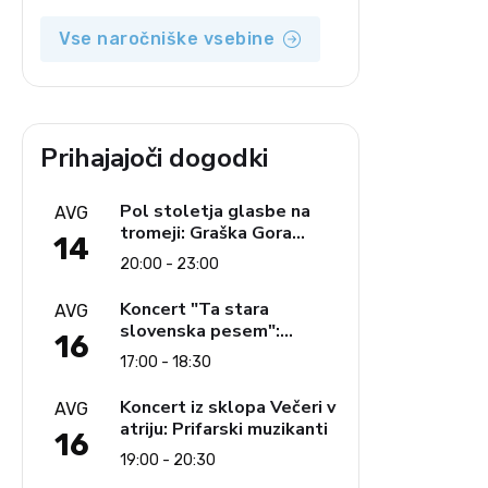
Vse naročniške vsebine
Prihajajoči dogodki
Pol stoletja glasbe na
AVG
tromeji: Graška Gora
14
obeležuje 50. jubilejni
20:00 - 23:00
festival narodno-zabavne
glasbe
Koncert "Ta stara
AVG
slovenska pesem":
16
Ljudski pevci Jezerci
17:00 - 18:30
Koncert iz sklopa Večeri v
AVG
atriju: Prifarski muzikanti
16
19:00 - 20:30