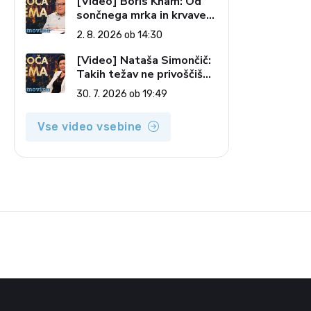
[Video] Boris Kham: Od
sončnega mrka in krvave
lune do slovenskih
2. 8. 2026 ob 14:30
pečatov v vesolju (Vroča
tema, 2. 8. 2026)
[Video] Nataša Simončič:
Takih težav ne privoščiš
nikomur (Vroča tema, 30.
30. 7. 2026 ob 19:49
7. 2026)
Vse video vsebine